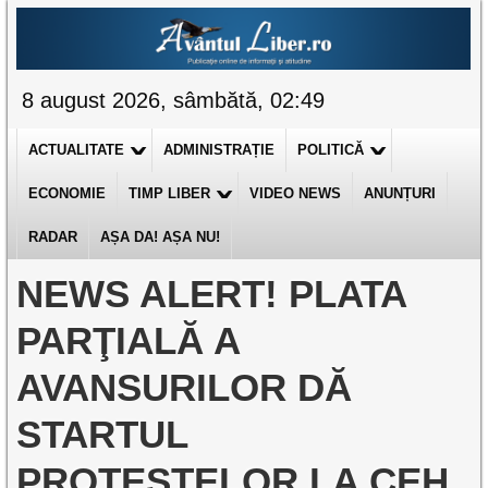
8 august 2026, sâmbătă, 02:49
ACTUALITATE
ADMINISTRAȚIE
POLITICĂ
ECONOMIE
TIMP LIBER
VIDEO NEWS
ANUNȚURI
RADAR
AȘA DA! AȘA NU!
NEWS ALERT! PLATA
PARŢIALĂ A
AVANSURILOR DĂ
STARTUL
PROTESTELOR LA CEH