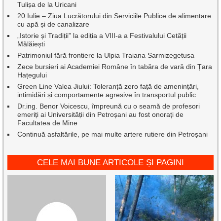
Tulișa de la Uricani
20 Iulie – Ziua Lucrătorului din Serviciile Publice de alimentare
cu apă și de canalizare
„Istorie și Tradiții” la ediția a VIII-a a Festivalului Cetății
Mălăiești
Patrimoniul fără frontiere la Ulpia Traiana Sarmizegetusa
Zece bursieri ai Academiei Române în tabăra de vară din Țara
Hațegului
Green Line Valea Jiului: Toleranță zero față de amenințări,
intimidări și comportamente agresive în transportul public
Dr.ing. Benor Voicescu, împreună cu o seamă de profesori
emeriți ai Universității din Petroșani au fost onorați de
Facultatea de Mine
Continuă asfaltările, pe mai multe artere rutiere din Petroșani
CELE MAI BUNE ARTICOLE ȘI PAGINI