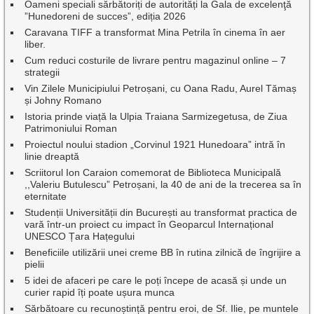
Oameni speciali sărbătoriți de autorități la Gala de excelenţă
”Hunedoreni de succes”, ediția 2026
Caravana TIFF a transformat Mina Petrila în cinema în aer
liber.
Cum reduci costurile de livrare pentru magazinul online – 7
strategii
Vin Zilele Municipiului Petroșani, cu Oana Radu, Aurel Tămaș
și Johny Romano
Istoria prinde viață la Ulpia Traiana Sarmizegetusa, de Ziua
Patrimoniului Roman
Proiectul noului stadion „Corvinul 1921 Hunedoara” intră în
linie dreaptă
Scriitorul Ion Caraion comemorat de Biblioteca Municipală
,,Valeriu Butulescu” Petroșani, la 40 de ani de la trecerea sa în
eternitate
Studenții Universității din București au transformat practica de
vară într-un proiect cu impact în Geoparcul Internațional
UNESCO Țara Hațegului
Beneficiile utilizării unei creme BB în rutina zilnică de îngrijire a
pielii
5 idei de afaceri pe care le poți începe de acasă și unde un
curier rapid îți poate ușura munca
Sărbătoare cu recunoștință pentru eroi, de Sf. Ilie, pe muntele