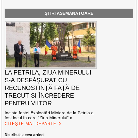
ȘTIRI ASEMĂNĂTOARE
LA PETRILA, ZIUA MINERULUI
S-A DESFĂȘURAT CU
RECUNOȘTINȚĂ FAȚĂ DE
TRECUT ȘI ÎNCREDERE
PENTRU VIITOR
Incinta fostei Exploatări Miniere de la Petrila a
fost locul în care ”Ziua Minerului” a
CITEȘTE MAI DEPARTE
Distribuie acest articol