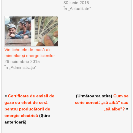
30 iunie 2015
În „Actualitate”
Vin tichetele de masă ale
minerilor şi energeticienilor
26 noiembrie 2015
În „Administrație”
«
Certificate de emisii de
(Următoarea știre)
Cum se
gaze cu efect de seră
scrie corect: „să aibă” sau
pentru producătorii de
„să aibe”?
»
energie electrică
(Știre
anterioară)