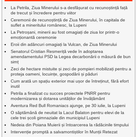
La Petrila, Ziua Minerului s-a desfășurat cu recunoștință față
de trecut și încredere pentru viitor
Ceremonii de recunoștință de Ziua Minerului, în capitala de
suflet a mineritului românesc, la Lupeni
La Petroșani, minerii au fost omagiați de ziua lor printr-o
emoționantă ceremonie
Eroii din adâncuri omagiați la Vulcan, de Ziua Minerului
Senatorul Cristian Resmeriță vede în adoptarea
amendamentului PSD la Legea decarbonării o măsură de bun
simț
Zeci de hectare mistuite și zeci de pompieri mobilizați pentru a
proteja oameni, locuințe, gospodării și păduri
Cum arată un spațiu exterior mai ușor de întreținut, fără efort
inutil
Petrila a finalizat cu succes proiectele PNRR pentru
modernizarea și dotarea unităților de învățământ
Aventura Red Bull Romaniacs ajunge, pe 30 iulie, la Lupeni
O săptămână de neuitat la Lacul Balaton pentru elevi de la
cele trei școli gimnaziale din municipiul Lupeni
Nedeia din Poiana Muierii și întoarcerea la rădăcinile timpului
Intervenție promptă a salvamontiștilor în Munții Retezat