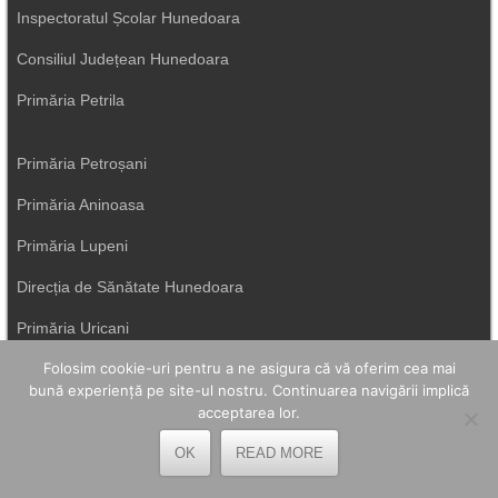
Inspectoratul Școlar Hunedoara
Consiliul Județean Hunedoara
Primăria Petrila
Primăria Petroșani
Primăria Aninoasa
Primăria Lupeni
Direcția de Sănătate Hunedoara
Primăria Uricani
Folosim cookie-uri pentru a ne asigura că vă oferim cea mai
ISU Hunedoara
bună experiență pe site-ul nostru. Continuarea navigării implică
Primăria Vulcan
acceptarea lor.
OK
READ MORE