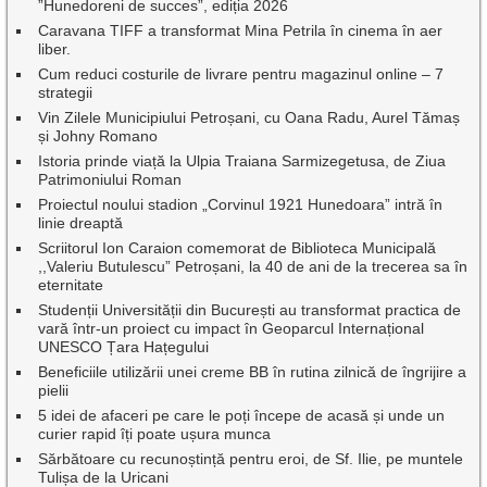
”Hunedoreni de succes”, ediția 2026
Caravana TIFF a transformat Mina Petrila în cinema în aer
liber.
Cum reduci costurile de livrare pentru magazinul online – 7
strategii
Vin Zilele Municipiului Petroșani, cu Oana Radu, Aurel Tămaș
și Johny Romano
Istoria prinde viață la Ulpia Traiana Sarmizegetusa, de Ziua
Patrimoniului Roman
Proiectul noului stadion „Corvinul 1921 Hunedoara” intră în
linie dreaptă
Scriitorul Ion Caraion comemorat de Biblioteca Municipală
,,Valeriu Butulescu” Petroșani, la 40 de ani de la trecerea sa în
eternitate
Studenții Universității din București au transformat practica de
vară într-un proiect cu impact în Geoparcul Internațional
UNESCO Țara Hațegului
Beneficiile utilizării unei creme BB în rutina zilnică de îngrijire a
pielii
5 idei de afaceri pe care le poți începe de acasă și unde un
curier rapid îți poate ușura munca
Sărbătoare cu recunoștință pentru eroi, de Sf. Ilie, pe muntele
Tulișa de la Uricani