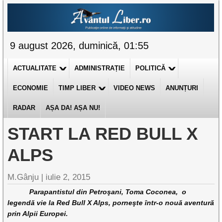
9 august 2026, duminică, 01:55
ACTUALITATE
ADMINISTRAȚIE
POLITICĂ
ECONOMIE
TIMP LIBER
VIDEO NEWS
ANUNȚURI
RADAR
AȘA DA! AȘA NU!
START LA RED BULL X
ALPS
M.Gânju |
iulie 2, 2015
Parapantistul din Petroşani, Toma Coconea, o
legendă vie la Red Bull X Alps, porneşte într-o nouă aventură
prin Alpii Europei.