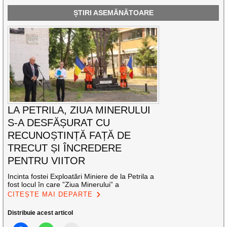
ȘTIRI ASEMĂNĂTOARE
LA PETRILA, ZIUA MINERULUI
S-A DESFĂȘURAT CU
RECUNOȘTINȚĂ FAȚĂ DE
TRECUT ȘI ÎNCREDERE
PENTRU VIITOR
Incinta fostei Exploatări Miniere de la Petrila a
fost locul în care ”Ziua Minerului” a
CITEȘTE MAI DEPARTE
Distribuie acest articol