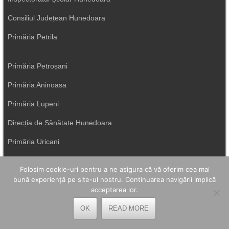
Consiliul Județean Hunedoara
Primăria Petrila
Primăria Petroșani
Primăria Aninoasa
Primăria Lupeni
Direcția de Sănătate Hunedoara
Primăria Uricani
ISU Hunedoara
Folosim cookie-uri pentru a ne asigura că vă oferim cea mai
Primăria Vulcan
bună experiență pe site-ul nostru. Continuarea navigării implică
acceptarea lor.
OK
READ MORE