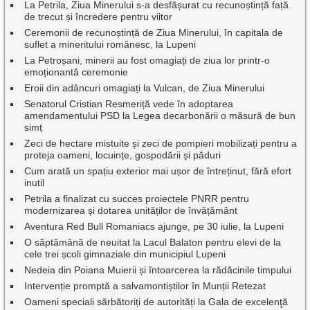
La Petrila, Ziua Minerului s-a desfășurat cu recunoștință față
de trecut și încredere pentru viitor
Ceremonii de recunoștință de Ziua Minerului, în capitala de
suflet a mineritului românesc, la Lupeni
La Petroșani, minerii au fost omagiați de ziua lor printr-o
emoționantă ceremonie
Eroii din adâncuri omagiați la Vulcan, de Ziua Minerului
Senatorul Cristian Resmeriță vede în adoptarea
amendamentului PSD la Legea decarbonării o măsură de bun
simț
Zeci de hectare mistuite și zeci de pompieri mobilizați pentru a
proteja oameni, locuințe, gospodării și păduri
Cum arată un spațiu exterior mai ușor de întreținut, fără efort
inutil
Petrila a finalizat cu succes proiectele PNRR pentru
modernizarea și dotarea unităților de învățământ
Aventura Red Bull Romaniacs ajunge, pe 30 iulie, la Lupeni
O săptămână de neuitat la Lacul Balaton pentru elevi de la
cele trei școli gimnaziale din municipiul Lupeni
Nedeia din Poiana Muierii și întoarcerea la rădăcinile timpului
Intervenție promptă a salvamontiștilor în Munții Retezat
Oameni speciali sărbătoriți de autorități la Gala de excelenţă