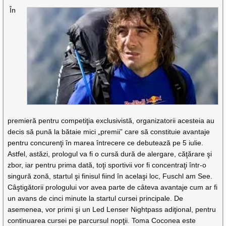
În
premieră pentru competiţia exclusivistă, organizatorii acesteia au
decis să pună la bătaie mici „premii” care să constituie avantaje
pentru concurenţi în marea întrecere ce debutează pe 5 iulie.
Astfel, astăzi, prologul va fi o cursă dură de alergare, căţărare şi
zbor, iar pentru prima dată, toţi sportivii vor fi concentraţi într-o
singură zonă, startul şi finisul fiind în acelaşi loc, Fuschl am See.
Câştigătorii prologului vor avea parte de câteva avantaje cum ar fi
un avans de cinci minute la startul cursei principale. De
asemenea, vor primi şi un Led Lenser Nightpass adiţional, pentru
continuarea cursei pe parcursul nopţii. Toma Coconea este