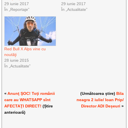
29 iunie 2017
29 iunie 2017
În „Reportaje”
În „Actualitate”
Red Bull X Alps vine cu
noutăţi
28 iunie 2015
În „Actualitate”
«
Anunţ ŞOC! Toţi românii
(Următoarea știre)
Bila
care au WHATSAPP sînt
neagra 2 iulie/ Ioan Prip/
AFECTAŢI DIRECT!
(Știre
Director ADI Deșeuri
»
anterioară)