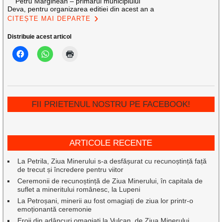
Petru Marginean – primarul municipiului
Deva, pentru organizarea editiei din acest an a
CITEȘTE MAI DEPARTE
Distribuie acest articol
FII PRIETENUL NOSTRU PE FACEBOOK!
ARTICOLE RECENTE
La Petrila, Ziua Minerului s-a desfășurat cu recunoștință față
de trecut și încredere pentru viitor
Ceremonii de recunoștință de Ziua Minerului, în capitala de
suflet a mineritului românesc, la Lupeni
La Petroșani, minerii au fost omagiați de ziua lor printr-o
emoționantă ceremonie
Eroii din adâncuri omagiați la Vulcan, de Ziua Minerului