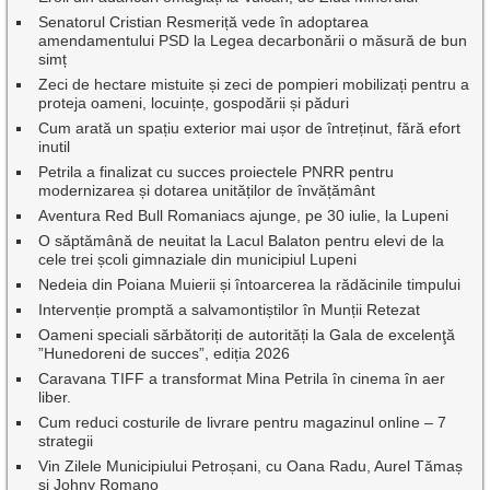
Senatorul Cristian Resmeriță vede în adoptarea
amendamentului PSD la Legea decarbonării o măsură de bun
simț
Zeci de hectare mistuite și zeci de pompieri mobilizați pentru a
proteja oameni, locuințe, gospodării și păduri
Cum arată un spațiu exterior mai ușor de întreținut, fără efort
inutil
Petrila a finalizat cu succes proiectele PNRR pentru
modernizarea și dotarea unităților de învățământ
Aventura Red Bull Romaniacs ajunge, pe 30 iulie, la Lupeni
O săptămână de neuitat la Lacul Balaton pentru elevi de la
cele trei școli gimnaziale din municipiul Lupeni
Nedeia din Poiana Muierii și întoarcerea la rădăcinile timpului
Intervenție promptă a salvamontiștilor în Munții Retezat
Oameni speciali sărbătoriți de autorități la Gala de excelenţă
”Hunedoreni de succes”, ediția 2026
Caravana TIFF a transformat Mina Petrila în cinema în aer
liber.
Cum reduci costurile de livrare pentru magazinul online – 7
strategii
Vin Zilele Municipiului Petroșani, cu Oana Radu, Aurel Tămaș
și Johny Romano