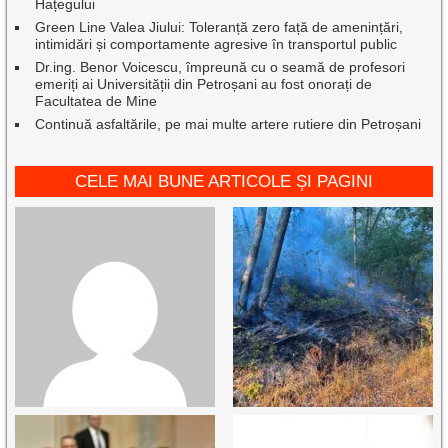
Hațegului
Green Line Valea Jiului: Toleranță zero față de amenințări,
intimidări și comportamente agresive în transportul public
Dr.ing. Benor Voicescu, împreună cu o seamă de profesori
emeriți ai Universității din Petroșani au fost onorați de
Facultatea de Mine
Continuă asfaltările, pe mai multe artere rutiere din Petroșani
CELE MAI BUNE ARTICOLE ȘI PAGINI