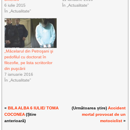
6 iulie 2015
În „Actualitate”
În „Actualitate”
„Măcelarul din Petroşani şi
pedofilul cu doctorat în
filozofie, pe lista scriitorilor
din puşcării
7 ianuarie 2016
În „Actualitate”
«
BILA ALBA 6 IULIE/ TOMA
(Următoarea știre)
Accident
COCONEA
(Știre
mortal provocat de un
anterioară)
motociclist
»