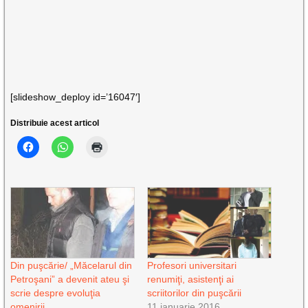
[slideshow_deploy id=’16047′]
Distribuie acest articol
Din puşcărie/ „Măcelarul din
Profesori universitari
Petroşani” a devenit ateu şi
renumiţi, asistenţi ai
scrie despre evoluţia
scriitorilor din puşcării
omenirii
11 ianuarie 2016