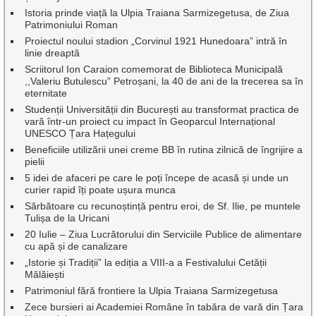
Istoria prinde viață la Ulpia Traiana Sarmizegetusa, de Ziua
Patrimoniului Roman
Proiectul noului stadion „Corvinul 1921 Hunedoara” intră în
linie dreaptă
Scriitorul Ion Caraion comemorat de Biblioteca Municipală
,,Valeriu Butulescu” Petroșani, la 40 de ani de la trecerea sa în
eternitate
Studenții Universității din București au transformat practica de
vară într-un proiect cu impact în Geoparcul Internațional
UNESCO Țara Hațegului
Beneficiile utilizării unei creme BB în rutina zilnică de îngrijire a
pielii
5 idei de afaceri pe care le poți începe de acasă și unde un
curier rapid îți poate ușura munca
Sărbătoare cu recunoștință pentru eroi, de Sf. Ilie, pe muntele
Tulișa de la Uricani
20 Iulie – Ziua Lucrătorului din Serviciile Publice de alimentare
cu apă și de canalizare
„Istorie și Tradiții” la ediția a VIII-a a Festivalului Cetății
Mălăiești
Patrimoniul fără frontiere la Ulpia Traiana Sarmizegetusa
Zece bursieri ai Academiei Române în tabăra de vară din Țara