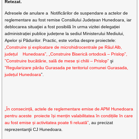
Retezat.
Adresele de anulare a Notificărilor de suspendare a actelor de
reglementare au fost remise Consiliului Județean Hunedoara, iar
deblocarea situaţiei a fost posibilă în urma vizitei delegației
administrației publice județene la sediul Ministerului Mediului,
Apelor și Pădurilor. Practic, este vorba despre proiectele:
„Construire și exploatare de microhidrocentrale pe Râul Alb,
județul Hunedoara”, „Construire Biserică ortodoxă – Prislop”,
”Construire bucătărie, sală de mese și chilii – Prislop”
şi
”Regularizare pârâu Gurasada pe teritoriul comunei Gurasada,
județul Hunedoara
”.
„În consecință, actele de reglementare emise de APM Hunedoara
pentru aceste proiecte își mențin valabilitatea în condițiile în care
au fost emise și activitatea poate fi reluată”
, au precizat
reprezentanţii CJ Hunedoara.