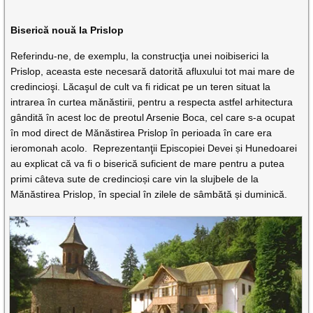
Biserică nouă la Prislop
Referindu-ne, de exemplu, la construcţia unei noibiserici la
Prislop, aceasta este necesară datorită afluxului tot mai mare de
credincioşi. Lăcaşul de cult va fi ridicat pe un teren situat la
intrarea în curtea mănăstirii, pentru a respecta astfel arhitectura
gândită în acest loc de preotul Arsenie Boca, cel care s-a ocupat
în mod direct de Mănăstirea Prislop în perioada în care era
ieromonah acolo. Reprezentanţii Episcopiei Devei și Hunedoarei
au explicat că va fi o biserică suficient de mare pentru a putea
primi câteva sute de credincioși care vin la slujbele de la
Mănăstirea Prislop, în special în zilele de sâmbătă și duminică.