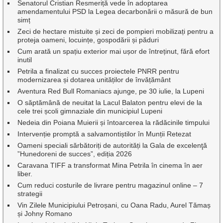
Senatorul Cristian Resmeriță vede în adoptarea
amendamentului PSD la Legea decarbonării o măsură de bun
simț
Zeci de hectare mistuite și zeci de pompieri mobilizați pentru a
proteja oameni, locuințe, gospodării și păduri
Cum arată un spațiu exterior mai ușor de întreținut, fără efort
inutil
Petrila a finalizat cu succes proiectele PNRR pentru
modernizarea și dotarea unităților de învățământ
Aventura Red Bull Romaniacs ajunge, pe 30 iulie, la Lupeni
O săptămână de neuitat la Lacul Balaton pentru elevi de la
cele trei școli gimnaziale din municipiul Lupeni
Nedeia din Poiana Muierii și întoarcerea la rădăcinile timpului
Intervenție promptă a salvamontiștilor în Munții Retezat
Oameni speciali sărbătoriți de autorități la Gala de excelenţă
”Hunedoreni de succes”, ediția 2026
Caravana TIFF a transformat Mina Petrila în cinema în aer
liber.
Cum reduci costurile de livrare pentru magazinul online – 7
strategii
Vin Zilele Municipiului Petroșani, cu Oana Radu, Aurel Tămaș
și Johny Romano