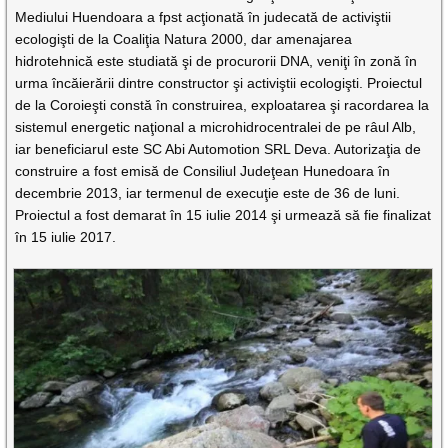
Mediului Huendoara a fpst acţionată în judecată de activiştii
ecologişti de la Coaliţia Natura 2000, dar amenajarea
hidrotehnică este studiată şi de procurorii DNA, veniţi în zonă în
urma încăierării dintre constructor şi activiştii ecologişti. Proiectul
de la Coroieşti constă în construirea, exploatarea şi racordarea la
sistemul energetic naţional a microhidrocentralei de pe râul Alb,
iar beneficiarul este SC Abi Automotion SRL Deva. Autorizaţia de
construire a fost emisă de Consiliul Judeţean Hunedoara în
decembrie 2013, iar termenul de execuţie este de 36 de luni.
Proiectul a fost demarat în 15 iulie 2014 şi urmează să fie finalizat
în 15 iulie 2017.