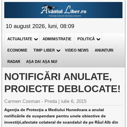
10 august 2026, luni, 08:09
ACTUALITATE
ADMINISTRAȚIE
POLITICĂ
ECONOMIE
TIMP LIBER
VIDEO NEWS
ANUNȚURI
RADAR
AȘA DA! AȘA NU!
NOTIFICĂRI ANULATE,
PROIECTE DEBLOCATE!
Carmen Cosman - Preda |
iulie 6, 2015
Agenţia de Protecţia a Mediului Hunedoara a anulat
notificările de suspendare pentru unele obiective de
investiţii,afectate colateral de scandalul de pe Râul Alb din