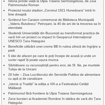
Istoria prinde viață la Ulpia Traiana Sarmizegetusa, de Ziua
Patrimoniului Roman
Proiectul noului stadion „Corvinul 1921 Hunedoara” intră în
linie dreaptă
Scriitorul Ion Caraion comemorat de Biblioteca Municipală
,,Valeriu Butulescu” Petroșani, la 40 de ani de la trecerea sa în
eternitate
Studenții Universității din București au transformat practica de
vară într-un proiect cu impact în Geoparcul Internațional
UNESCO Țara Hațegului
Beneficiile utilizării unei creme BB în rutina zilnică de îngrijire a
pielii
5 idei de afaceri pe care le poți începe de acasă și unde un
curier rapid îți poate ușura munca
Sărbătoare cu recunoștință pentru eroi, de Sf. Ilie, pe muntele
Tulișa de la Uricani
20 Iulie – Ziua Lucrătorului din Serviciile Publice de alimentare
cu apă și de canalizare
„Istorie și Tradiții” la ediția a VIII-a a Festivalului Cetății
Mălăiești
Patrimoniul fără frontiere la Ulpia Traiana Sarmizegetusa
Zece bursieri ai Academiei Române în tabăra de vară din Țara
Hațegului