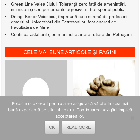
Green Line Valea Jiului: Toleranță zero față de amenințări,
intimidări și comportamente agresive în transportul public
Dr.ing. Benor Voicescu, împreună cu o seamă de profesori
emeriți ai Universității din Petroșani au fost onorați de
Facultatea de Mine
Continuă asfaltările, pe mai multe artere rutiere din Petroșani
CELE MAI BUNE ARTICOLE ȘI PAGINI
Folosim cookie-uri pentru a ne asigura că vă oferim cea mai
bună experiență pe site-ul nostru. Continuarea navigării implică
acceptarea lor.
OK
READ MORE