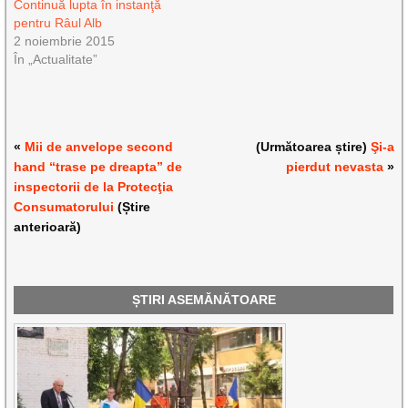
Continuă lupta în instanţă
pentru Râul Alb
2 noiembrie 2015
În „Actualitate”
«
Mii de anvelope second
(Următoarea știre)
Şi-a
hand “trase pe dreapta” de
pierdut nevasta
»
inspectorii de la Protecţia
Consumatorului
(Știre
anterioară)
ȘTIRI ASEMĂNĂTOARE