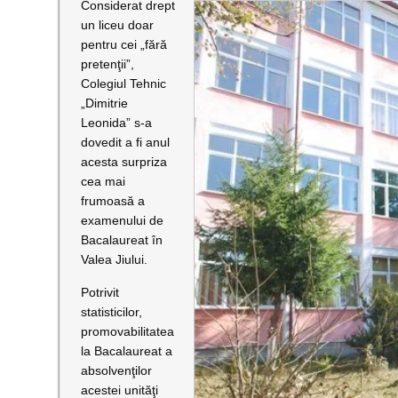
Considerat drept
un liceu doar
pentru cei „fără
pretenţii”,
Colegiul Tehnic
„Dimitrie
Leonida” s-a
dovedit a fi anul
acesta surpriza
cea mai
frumoasă a
examenului de
Bacalaureat în
Valea Jiului.
Potrivit
statisticilor,
promovabilitatea
la Bacalaureat a
absolvenţilor
acestei unităţi