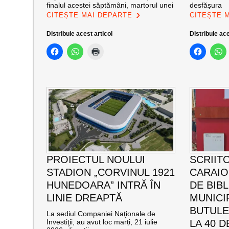
finalul acestei săptămâni, martorul unei
desfășura
CITEȘTE MAI DEPARTE
CITEȘTE 
Distribuie acest articol
Distribuie ace
PROIECTUL NOULUI
SCRIIT
STADION „CORVINUL 1921
CARAI
HUNEDOARA” INTRĂ ÎN
DE BIB
LINIE DREAPTĂ
MUNICI
BUTULE
La sediul Companiei Naţionale de
Investiţii, au avut loc marți, 21 iulie
LA 40 D