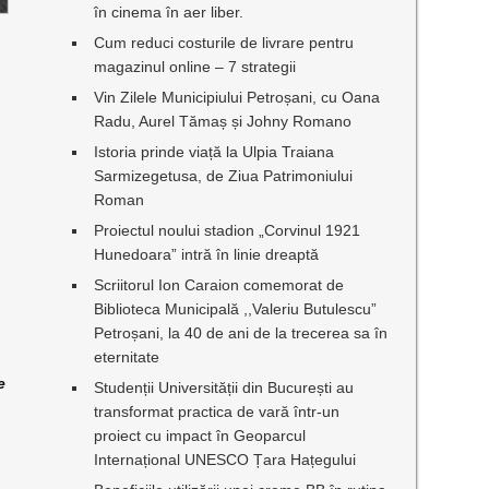
în cinema în aer liber.
Cum reduci costurile de livrare pentru
magazinul online – 7 strategii
Vin Zilele Municipiului Petroșani, cu Oana
Radu, Aurel Tămaș și Johny Romano
Istoria prinde viață la Ulpia Traiana
Sarmizegetusa, de Ziua Patrimoniului
Roman
Proiectul noului stadion „Corvinul 1921
Hunedoara” intră în linie dreaptă
Scriitorul Ion Caraion comemorat de
Biblioteca Municipală ,,Valeriu Butulescu”
Petroșani, la 40 de ani de la trecerea sa în
eternitate
,
e
Studenții Universității din București au
transformat practica de vară într-un
proiect cu impact în Geoparcul
Internațional UNESCO Țara Hațegului