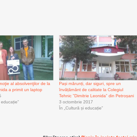
oţie al absolvenţilor de la
Pași mărunți, dar siguri, spre un
ida a primit un laptop
învățământ de calitate la Colegiul
5
Tehnic ”Dimitrie Leonida” din Petroșani
i educație”
3 octombrie 2017
În „Cultură și educație”