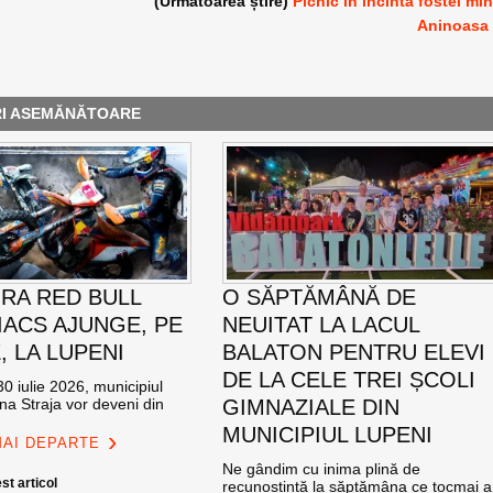
e
(Următoarea știre)
Picnic în incinta fostei mi
Aninoasa
RI ASEMĂNĂTOARE
RA RED BULL
O SĂPTĂMÂNĂ DE
ACS AJUNGE, PE
NEUITAT LA LACUL
E, LA LUPENI
BALATON PENTRU ELEVI
DE LA CELE TREI ȘCOLI
0 iulie 2026, municipiul
na Straja vor deveni din
GIMNAZIALE DIN
MUNICIPIUL LUPENI
MAI DEPARTE
Ne gândim cu inima plină de
st articol
recunoștință la săptămâna ce tocmai a