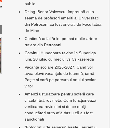
ne
public
»
Dr.ing. Benor Voicescu, împreună cu o
seamă de profesori emeriți ai Universității
din Petroșani au fost onorați de Facultatea
de Mine
Continuă asfaltările, pe mai multe artere
rutiere din Petroșani
Corvinul Hunedoara revine în Superliga
luni, 20 iulie, cu meciul vs Csikszereda
Vacanțe școlare 2026-2027: Când vor
avea elevii vacanțele de toamnă, iarnă,
Paște și vară pe parcursul anului școlar
viitor
Amenzi usturătoare pentru șoferii care
circulă fără rovinietă: Cum funcționează
verificarea rovinietei și de ce mulți
conducători auto află târziu că au fost
sancționați
”Fotograful de serviciu” Vasile Laurențiu