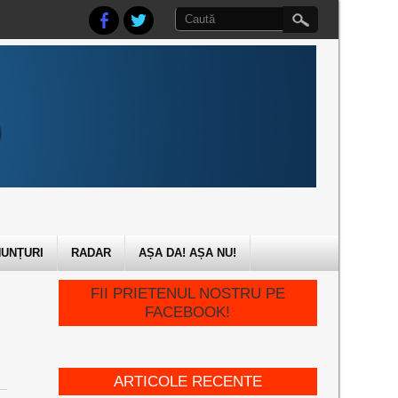
UNȚURI
RADAR
AȘA DA! AȘA NU!
FII PRIETENUL NOSTRU PE
FACEBOOK!
ARTICOLE RECENTE