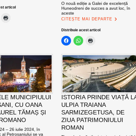
O nouă ediție a Galei de excelență
st articol
Huneodreni de succes a avut loc, în
aceste
CITEȘTE MAI DEPARTE
Distribuie acest articol
ELE MUNICIPIULUI
ISTORIA PRINDE VIAȚĂ L
ANI, CU OANA
ULPIA TRAIANA
AUREL TĂMAȘ ȘI
SARMIZEGETUSA, DE
 ROMANO
ZIUA PATRIMONIULUI
ROMAN
24 – 26 iulie 2024, în
c al Petroșaniului se va