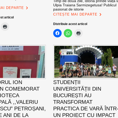
Timp de două zile, istoria prinde viață l
Ulpia Traiana Sarmizegetusa! Publicul
MAI DEPARTE
pasionat de istorie
CITEȘTE MAI DEPARTE
st articol
Distribuie acest articol
ORUL ION
STUDENȚII
ON COMEMORAT
UNIVERSITĂȚII DIN
LIOTECA
BUCUREȘTI AU
PALĂ ,,VALERIU
TRANSFORMAT
SCU” PETROȘANI,
PRACTICA DE VARĂ ÎNTR
E ANI DE LA
UN PROIECT CU IMPACT