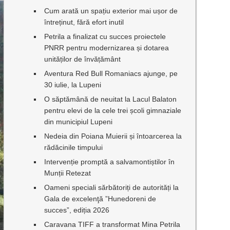
Cum arată un spațiu exterior mai ușor de
întreținut, fără efort inutil
Petrila a finalizat cu succes proiectele
PNRR pentru modernizarea și dotarea
unităților de învățământ
Aventura Red Bull Romaniacs ajunge, pe
30 iulie, la Lupeni
O săptămână de neuitat la Lacul Balaton
pentru elevi de la cele trei școli gimnaziale
din municipiul Lupeni
Nedeia din Poiana Muierii și întoarcerea la
rădăcinile timpului
Intervenție promptă a salvamontiștilor în
Munții Retezat
Oameni speciali sărbătoriți de autorități la
Gala de excelenţă ”Hunedoreni de
succes”, ediția 2026
Caravana TIFF a transformat Mina Petrila