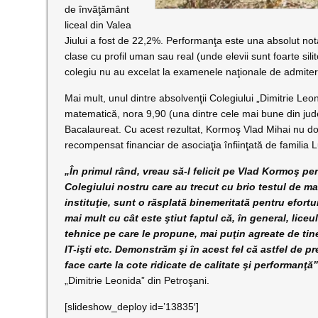
de învăţământ
liceal din Valea
Jiului a fost de 22,2%. Performanţa este una absolut no
clase cu profil uman sau real (unde elevii sunt foarte sili
colegiu nu au excelat la examenele naţionale de admiter
Mai mult, unul dintre absolvenţii Colegiului „Dimitrie Le
matematică, nora 9,90 (una dintre cele mai bune din jud
Bacalaureat. Cu acest rezultat, Kormoş Vlad Mihai nu doar
recompensat financiar de asociaţia înfiinţată de familia
„În primul rând, vreau să-l felicit pe Vlad Kormoş pen
Colegiului nostru care au trecut cu brio testul de mat
instituţie, sunt o răsplată binemeritată pentru efortu
mai mult cu cât este ştiut faptul că, în general, liceu
tehnice pe care le propune, mai puţin agreate de tiner
IT-işti etc. Demonstrăm şi în acest fel că astfel de 
face carte la cote ridicate de calitate şi performanţă”
„Dimitrie Leonida” din Petroşani.
[slideshow_deploy id=’13835′]