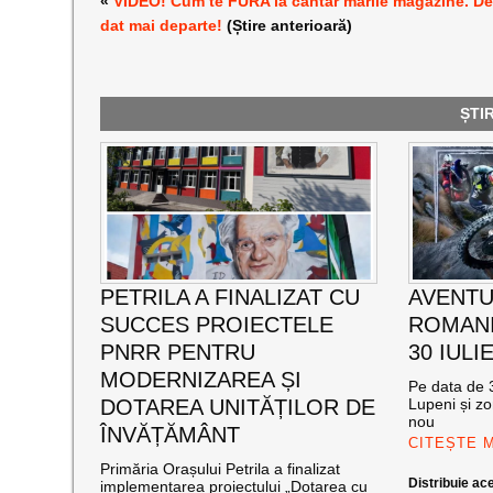
«
VIDEO! Cum te FURA la cantar marile magazine. D
dat mai departe!
(Știre anterioară)
ȘTI
PETRILA A FINALIZAT CU
AVENTU
SUCCES PROIECTELE
ROMANI
PNRR PENTRU
30 IULI
MODERNIZAREA ȘI
Pe data de 3
DOTAREA UNITĂȚILOR DE
Lupeni și zo
nou
ÎNVĂȚĂMÂNT
CITEȘTE 
Primăria Orașului Petrila a finalizat
Distribuie ace
implementarea proiectului „Dotarea cu