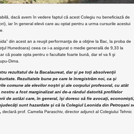
tabilă, dacă avem în vedere faptul că acest Colegiu nu beneficiază de
tori), iar în general elevii care au optat pentru a urma cursurile acestui
e.
onida” din acest an a reuşit performanţa de a obţine la Bac, la proba de
eţul Hunedoara) ceea ce i-a asigurat o medie generală de 9,33 la
 că poate opta pentru o facultate foarte bună, dar el va fi şi
 Lupu-Dima.
tru rezultatul de la Bacalaureat, dar şi pe toţi absolvenţii
uritate. Rezultatele bune pe care le înregistrăm noi, ca şi
rile comune ale elevilor noştri şi ale corpului profesoral, cu atât
l nostru a fost marginalizat ani de-a rândul datorită profilelor
ii de astăzi care, în general, îşi doresc să fie avocaţi, economişti
prejudecăţi sunt hazardate şi că la Colegiul Leonida din Petroşani s
,
declară prof. Camelia Paraschiv, director adjunct al Colegiului Tehnic