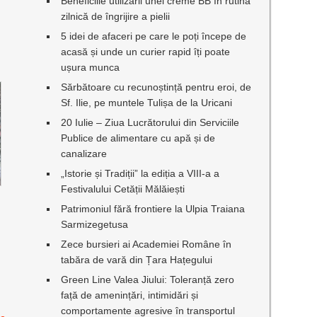
Beneficiile utilizării unei creme BB în rutina
zilnică de îngrijire a pielii
5 idei de afaceri pe care le poți începe de
acasă și unde un curier rapid îți poate
ușura munca
Sărbătoare cu recunoștință pentru eroi, de
Sf. Ilie, pe muntele Tulișa de la Uricani
20 Iulie – Ziua Lucrătorului din Serviciile
Publice de alimentare cu apă și de
canalizare
„Istorie și Tradiții” la ediția a VIII-a a
Festivalului Cetății Mălăiești
Patrimoniul fără frontiere la Ulpia Traiana
Sarmizegetusa
Zece bursieri ai Academiei Române în
tabăra de vară din Țara Hațegului
Green Line Valea Jiului: Toleranță zero
față de amenințări, intimidări și
comportamente agresive în transportul