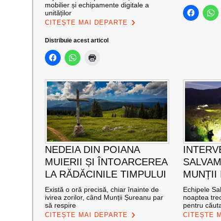
mobilier și echipamente digitale a
unităților
CITEȘTE MAI DEPARTE
Distribuie acest articol
NEDEIA DIN POIANA
INTERV
MUIERII ȘI ÎNTOARCEREA
SALVAM
LA RĂDĂCINILE TIMPULUI
MUNȚII
Există o oră precisă, chiar înainte de
Echipele Sal
ivirea zorilor, când Munții Șureanu par
noaptea trec
să respire
pentru căut
CITEȘTE MAI DEPARTE
CITEȘTE 