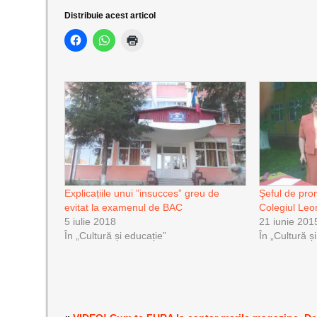
Distribuie acest articol
Explicațiile unui ”insucces” greu de
Şeful de prom
evitat la examenul de BAC
Colegiul Leon
5 iulie 2018
21 iunie 201
În „Cultură și educație”
În „Cultură ș