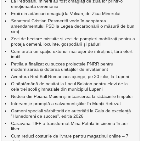
La Petroșani, minerii au fost omagiați de ziua lor printr-o
emoționantă ceremonie
Eroii din adâncuri omagiați la Vulcan, de Ziua Minerului
Senatorul Cristian Resmeriță vede în adoptarea
amendamentului PSD la Legea decarbonării o măsură de bun
simț
Zeci de hectare mistuite și zeci de pompieri mobilizați pentru a
proteja oameni, locuințe, gospodării și păduri
Cum arată un spațiu exterior mai ușor de întreținut, fără efort
inutil
Petrila a finalizat cu succes proiectele PNRR pentru
modernizarea și dotarea unităților de învățământ
Aventura Red Bull Romaniacs ajunge, pe 30 iulie, la Lupeni
O săptămână de neuitat la Lacul Balaton pentru elevi de la
cele trei școli gimnaziale din municipiul Lupeni
Nedeia din Poiana Muierii și întoarcerea la rădăcinile timpului
Intervenție promptă a salvamontiștilor în Munții Retezat
Oameni speciali sărbătoriți de autorități la Gala de excelenţă
”Hunedoreni de succes”, ediția 2026
Caravana TIFF a transformat Mina Petrila în cinema în aer
liber.
Cum reduci costurile de livrare pentru magazinul online – 7