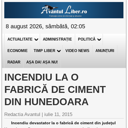
8 august 2026, sâmbătă, 02:05
ACTUALITATE
ADMINISTRAȚIE
POLITICĂ
ECONOMIE
TIMP LIBER
VIDEO NEWS
ANUNȚURI
RADAR
AȘA DA! AȘA NU!
INCENDIU LA O
FABRICĂ DE CIMENT
DIN HUNEDOARA
Redactia Avantul
|
iulie 11, 2015
Incendiu devastator la o fabrică de ciment din judeţul