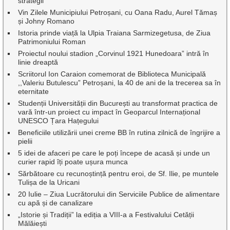
strategii
Vin Zilele Municipiului Petroșani, cu Oana Radu, Aurel Tămaș
și Johny Romano
Istoria prinde viață la Ulpia Traiana Sarmizegetusa, de Ziua
Patrimoniului Roman
Proiectul noului stadion „Corvinul 1921 Hunedoara” intră în
linie dreaptă
Scriitorul Ion Caraion comemorat de Biblioteca Municipală
,,Valeriu Butulescu” Petroșani, la 40 de ani de la trecerea sa în
eternitate
Studenții Universității din București au transformat practica de
vară într-un proiect cu impact în Geoparcul Internațional
UNESCO Țara Hațegului
Beneficiile utilizării unei creme BB în rutina zilnică de îngrijire a
pielii
5 idei de afaceri pe care le poți începe de acasă și unde un
curier rapid îți poate ușura munca
Sărbătoare cu recunoștință pentru eroi, de Sf. Ilie, pe muntele
Tulișa de la Uricani
20 Iulie – Ziua Lucrătorului din Serviciile Publice de alimentare
cu apă și de canalizare
„Istorie și Tradiții” la ediția a VIII-a a Festivalului Cetății
Mălăiești