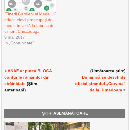
“Tinerii Gardieni ai Mediului”
aduce elevii preocupați de
mediu în vizită la fabrica de
ciment Chișcădaga
9 mai 2017
În „Comunicate”
«
ANAF ar putea BLOCA
(Următoarea știre)
conturile românilor din
Duminică se deschide
străinătate
(Știre
oficial ştrandul „Corvina”
anterioară)
de la Hunedoara
»
ȘTIRI ASEMĂNĂTOARE