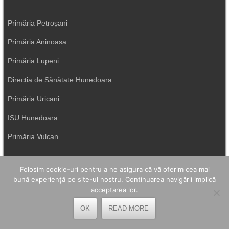
Primăria Petroșani
Primăria Aninoasa
Primăria Lupeni
Direcția de Sănătate Hunedoara
Primăria Uricani
ISU Hunedoara
Primăria Vulcan
Folosim cookie-uri pentru a ne asigura că vă oferim cea mai
bună experiență pe site-ul nostru. Continuarea navigării implică
acceptarea lor.
OK
READ MORE