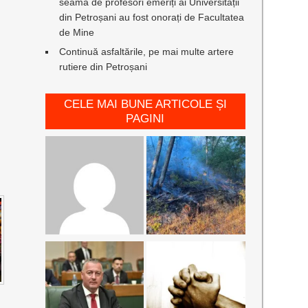
seamă de profesori emeriți ai Universității
din Petroșani au fost onorați de Facultatea
de Mine
Continuă asfaltările, pe mai multe artere
rutiere din Petroșani
CELE MAI BUNE ARTICOLE ȘI
PAGINI