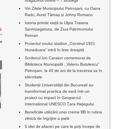
magazinul online – 7 strategii
Vin Zilele Municipiului Petroșani, cu Oana
Radu, Aurel Tămaș și Johny Romano
Istoria prinde viață la Ulpia Traiana
UL
Sarmizegetusa, de Ziua Patrimoniului
”
Roman
»
Proiectul noului stadion „Corvinul 1921
Hunedoara” intră în linie dreaptă
Scriitorul Ion Caraion comemorat de
Biblioteca Municipală ,,Valeriu Butulescu”
Petroșani, la 40 de ani de la trecerea sa în
eternitate
Studenții Universității din București au
transformat practica de vară într-un
proiect cu impact în Geoparcul
Internațional UNESCO Țara Hațegului
Beneficiile utilizării unei creme BB în rutina
zilnică de îngrijire a pielii
5 idei de afaceri pe care le poți începe de