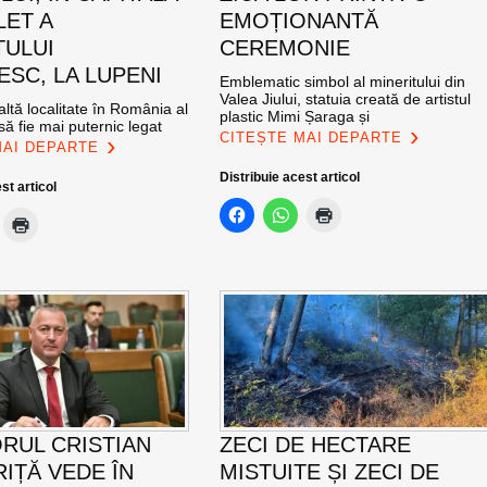
LET A
EMOȚIONANTĂ
TULUI
CEREMONIE
SC, LA LUPENI
Emblematic simbol al mineritului din
Valea Jiului, statuia creată de artistul
altă localitate în România al
plastic Mimi Șaraga și
ă fie mai puternic legat
CITEȘTE MAI DEPARTE
MAI DEPARTE
Distribuie acest articol
st articol
RUL CRISTIAN
ZECI DE HECTARE
IȚĂ VEDE ÎN
MISTUITE ȘI ZECI DE