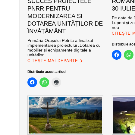
SUCCES PROIECTELE
ROMANI
PNRR PENTRU
30 IULI
MODERNIZAREA ȘI
Pe data de 3
DOTAREA UNITĂȚILOR DE
Lupeni și zo
nou
ÎNVĂȚĂMÂNT
CITEȘTE 
Primăria Orașului Petrila a finalizat
Distribuie ace
implementarea proiectului „Dotarea cu
mobilier și echipamente digitale a
unităților
CITEȘTE MAI DEPARTE
Distribuie acest articol