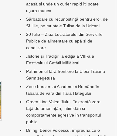
acasă și unde un curier rapid îți poate
ușura munca
Sărbătoare cu recunoștință pentru eroi, de
Sf. Ilie, pe muntele Tulișa de la Uricani
20 Iulie – Ziua Lucrătorului din Serviciile
Publice de alimentare cu apă și de
canalizare
„Istorie și Tradiții” la ediția a VIII-a a
Festivalului Cetății Mălăiești
Patrimoniul fără frontiere la Ulpia Traiana
Sarmizegetusa
Zece bursieri ai Academiei Române în
tabăra de vară din Țara Hațegului
Green Line Valea Jiului: Toleranță zero
față de amenințări, intimidări și
comportamente agresive în transportul
public
Dr.ing. Benor Voicescu, împreună cu o