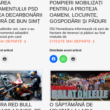
AREA
POMPIERI MOBILIZAȚI
MENTULUI PSD
PENTRU A PROTEJA
EA DECARBONĂRII
OAMENI, LOCUINȚE,
RĂ DE BUN SIMȚ
GOSPODĂRII ȘI PĂDURI
ultimilor ani, care s-au
ISU Hunedoara informează că zeci de
momentul adoptării
hectare de terenuri și păduri au fost
cizii prin care
mistuite de
MAI DEPARTE
CITEȘTE MAI DEPARTE
st articol
Distribuie acest articol
RA RED BULL
O SĂPTĂMÂNĂ DE