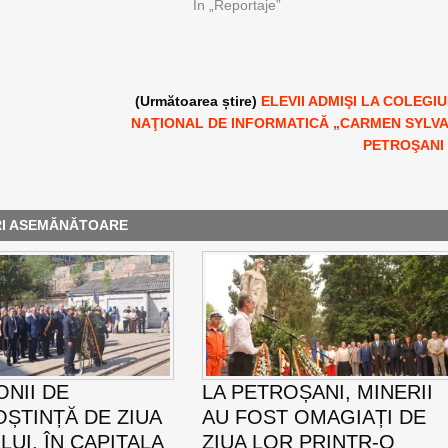
În „Reportaje”
(Următoarea știre)
ELEVII ADMIŞI LA COLEGI
NAŢIONAL DE INFORMATICĂ „CARMEN SYLVA
PETROŞANI
RI ASEMĂNĂTOARE
NII DE
LA PETROȘANI, MINERII
ȘTINȚĂ DE ZIUA
AU FOST OMAGIAȚI DE
UI, ÎN CAPITALA
ZIUA LOR PRINTR-O