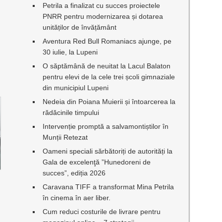
Petrila a finalizat cu succes proiectele
PNRR pentru modernizarea și dotarea
unităților de învățământ
Aventura Red Bull Romaniacs ajunge, pe
30 iulie, la Lupeni
O săptămână de neuitat la Lacul Balaton
pentru elevi de la cele trei școli gimnaziale
din municipiul Lupeni
Nedeia din Poiana Muierii și întoarcerea la
rădăcinile timpului
Intervenție promptă a salvamontiștilor în
Munții Retezat
Oameni speciali sărbătoriți de autorități la
Gala de excelenţă ”Hunedoreni de
succes”, ediția 2026
Caravana TIFF a transformat Mina Petrila
în cinema în aer liber.
Cum reduci costurile de livrare pentru