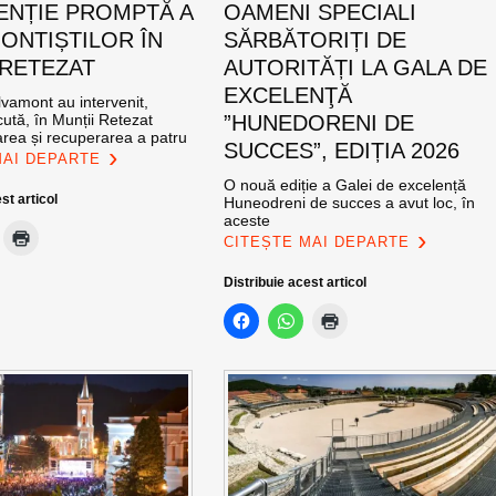
ENȚIE PROMPTĂ A
OAMENI SPECIALI
ONTIȘTILOR ÎN
SĂRBĂTORIȚI DE
 RETEZAT
AUTORITĂȚI LA GALA DE
EXCELENŢĂ
vamont au intervenit,
ută, în Munții Retezat
”HUNEDORENI DE
area și recuperarea a patru
SUCCES”, EDIȚIA 2026
MAI DEPARTE
O nouă ediție a Galei de excelență
st articol
Huneodreni de succes a avut loc, în
aceste
CITEȘTE MAI DEPARTE
Distribuie acest articol