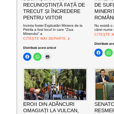
RECUNOȘTINȚĂ FAȚĂ DE
DE SUF
TRECUT ȘI ÎNCREDERE
MINERI
PENTRU VIITOR
ROMÂNE
Incinta fostei Exploatări Miniere de la
Nu există o 
Petrila a fost locul în care ”Ziua
cărei nume s
Minerului” a
CITEȘTE 
CITEȘTE MAI DEPARTE
Distribuie ace
Distribuie acest articol
EROII DIN ADÂNCURI
SENATO
OMAGIAȚI LA VULCAN,
RESMER