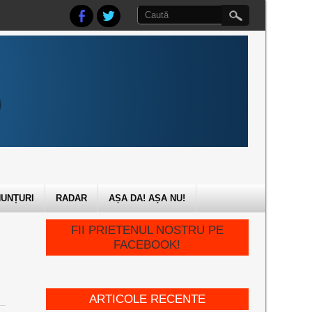
UNȚURI
RADAR
AȘA DA! AȘA NU!
FII PRIETENUL NOSTRU PE
FACEBOOK!
ARTICOLE RECENTE