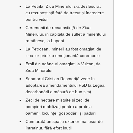
La Petrila, Ziua Minerului s-a desfășurat
cu recunoștință față de trecut și încredere
pentru viitor
Ceremonii de recunoștință de Ziua
Minerului, în capitala de suflet a mineritului
românesc, la Lupeni
La Petroșani, minerii au fost omagiați de
ziua lor printr-o emoționantă ceremonie
Eroii din adâncuri omagiați la Vulcan, de
Ziua Minerului
Senatorul Cristian Resmeriță vede în
adoptarea amendamentului PSD la Legea
decarbonării o măsură de bun simț
Zeci de hectare mistuite și zeci de
pompieri mobilizați pentru a proteja
oameni, locuințe, gospodării și păduri
Cum arată un spațiu exterior mai ușor de
întreținut, fără efort inutil