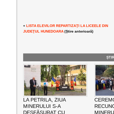
«
LISTA ELEVILOR REPARTIZAŢI LA LICEELE DIN
JUDEŢUL HUNEDOARA
(Știre anterioară)
ȘTI
LA PETRILA, ZIUA
CEREMO
MINERULUI S-A
RECUNO
DESFĂȘURAT CU
MINERUL