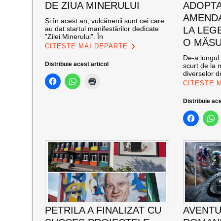
DE ZIUA MINERULUI
ADOPT
AMENDA
Și în acest an, vulcănenii sunt cei care
au dat startul manifestărilor dedicate
LA LEG
”Zilei Minerului”. În
O MĂSU
CITEȘTE MAI DEPARTE
De-a lungul 
Distribuie acest articol
scurt de la 
diverselor de
CITEȘTE 
Distribuie ace
PETRILA A FINALIZAT CU
AVENTU