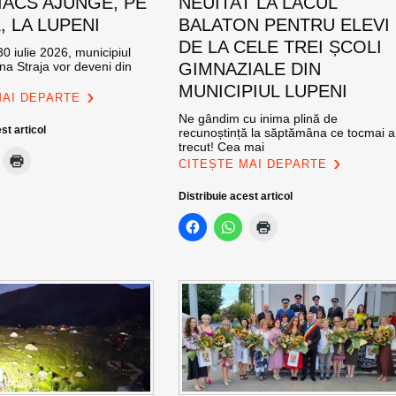
ACS AJUNGE, PE
NEUITAT LA LACUL
E, LA LUPENI
BALATON PENTRU ELEVI
DE LA CELE TREI ȘCOLI
0 iulie 2026, municipiul
na Straja vor deveni din
GIMNAZIALE DIN
MUNICIPIUL LUPENI
MAI DEPARTE
Ne gândim cu inima plină de
st articol
recunoștință la săptămâna ce tocmai a
trecut! Cea mai
CITEȘTE MAI DEPARTE
Distribuie acest articol