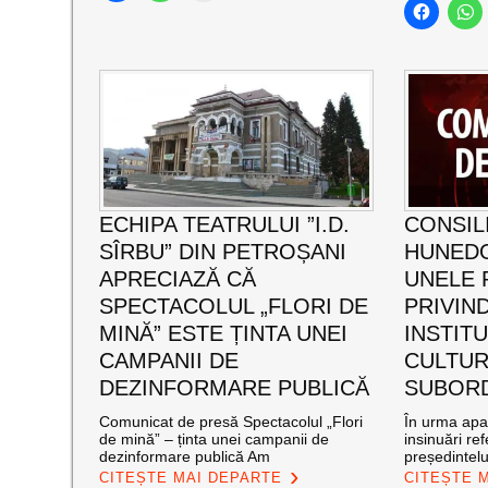
ECHIPA TEATRULUI ”I.D.
CONSIL
SÎRBU” DIN PETROȘANI
HUNED
APRECIAZĂ CĂ
UNELE 
SPECTACOLUL „FLORI DE
PRIVIND
MINĂ” ESTE ȚINTA UNEI
INSTITU
CAMPANII DE
CULTUR
DEZINFORMARE PUBLICĂ
SUBOR
Comunicat de presă Spectacolul „Flori
În urma apar
de mină” – ținta unei campanii de
insinuări ref
dezinformare publică Am
președintelu
CITEȘTE MAI DEPARTE
CITEȘTE 