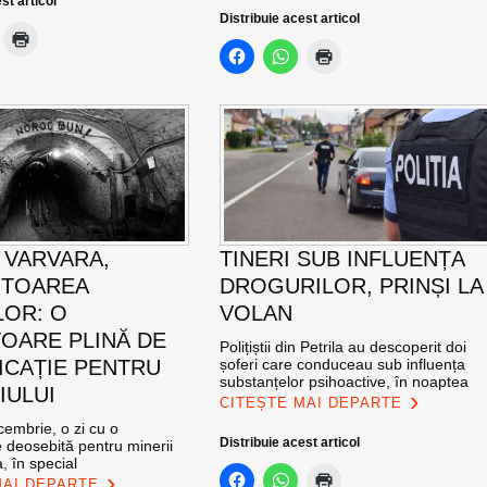
st articol
Distribuie acest articol
 VARVARA,
TINERI SUB INFLUENȚA
ITOAREA
DROGURILOR, PRINȘI LA
LOR: O
VOLAN
OARE PLINĂ DE
Polițiștii din Petrila au descoperit doi
ICAȚIE PENTRU
șoferi care conduceau sub influența
substanțelor psihoactive, în noaptea
IULUI
CITEȘTE MAI DEPARTE
cembrie, o zi cu o
Distribuie acest articol
 deosebită pentru minerii
, în special
MAI DEPARTE