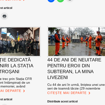
st articol
ȚIE DEDICATĂ
44 DE ANI DE NEUITARE
NIRI LA STAȚIA
PENTRU EROII DIN
TROȘANI
SUBTERAN, LA MINA
LIVEZENI
re trec prin Stația CFR
nt întâmpinați de un
Cu 44 de ani în urmă, liniștea unei une
l memoriei, având
seri de toamnă târzie (29 noiembrie
MAI DEPARTE
CITEȘTE MAI DEPARTE
st articol
Distribuie acest articol