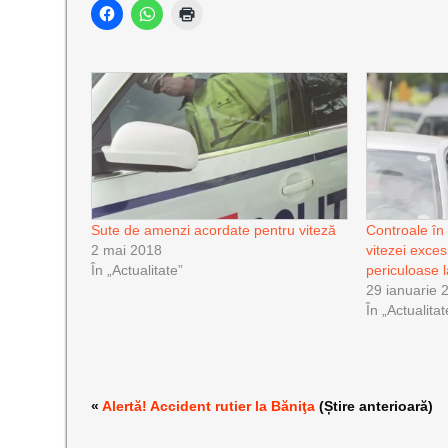
Sute de amenzi acordate pentru viteză
Controale în
2 mai 2018
vitezei exce
În „Actualitate”
periculoase 
29 ianuarie 
În „Actualitat
«
Alertă! Accident rutier la Băniţa
(Știre anterioară)