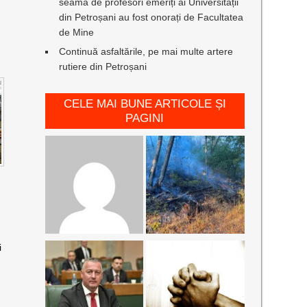
seamă de profesori emeriți ai Universității
din Petroșani au fost onorați de Facultatea
de Mine
Continuă asfaltările, pe mai multe artere
rutiere din Petroșani
CELE MAI BUNE ARTICOLE ȘI
PAGINI
i