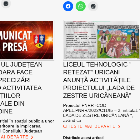
IUL JUDEȚEAN
LICEUL TEHNOLOGIC ”
OARA FACE
RETEZAT” URICANI
PRECIZĂRI
ANUNȚĂ ACTIVITĂȚILE
 ACTIVITATEA
PROIECTULUI „LADA DE
ȚIILOR
ZESTRE URICĂNEANĂ”
ALE DIN
Proiectul PNRR -COD
DINE
APEL:PNRR/2022/C11/I5 – 2, intitulat: 
LADA DE ZESTRE URICĂNEANĂ “,
având ca
iției în spațiul public a unor
eritoare la implicarea
CITEȘTE MAI DEPARTE
i Consiliului Județean
MAI DEPARTE
Distribuie acest articol