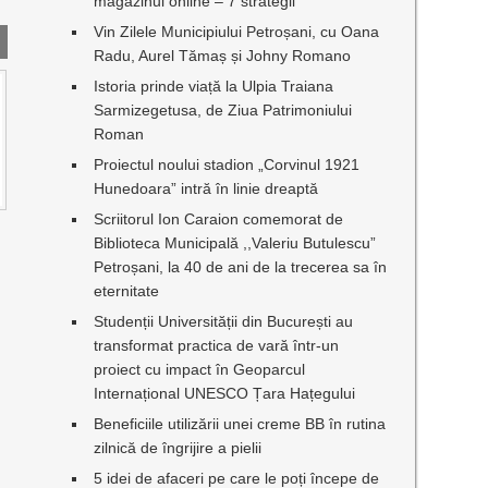
magazinul online – 7 strategii
Vin Zilele Municipiului Petroșani, cu Oana
Radu, Aurel Tămaș și Johny Romano
Istoria prinde viață la Ulpia Traiana
Sarmizegetusa, de Ziua Patrimoniului
Roman
Proiectul noului stadion „Corvinul 1921
Hunedoara” intră în linie dreaptă
Scriitorul Ion Caraion comemorat de
Biblioteca Municipală ,,Valeriu Butulescu”
Petroșani, la 40 de ani de la trecerea sa în
eternitate
Studenții Universității din București au
transformat practica de vară într-un
proiect cu impact în Geoparcul
Internațional UNESCO Țara Hațegului
Beneficiile utilizării unei creme BB în rutina
zilnică de îngrijire a pielii
5 idei de afaceri pe care le poți începe de