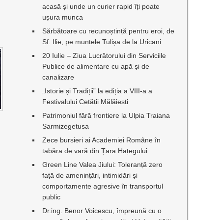
acasă și unde un curier rapid îți poate
ușura munca
Sărbătoare cu recunoștință pentru eroi, de
Sf. Ilie, pe muntele Tulișa de la Uricani
20 Iulie – Ziua Lucrătorului din Serviciile
Publice de alimentare cu apă și de
canalizare
„Istorie și Tradiții” la ediția a VIII-a a
Festivalului Cetății Mălăiești
Patrimoniul fără frontiere la Ulpia Traiana
Sarmizegetusa
Zece bursieri ai Academiei Române în
tabăra de vară din Țara Hațegului
Green Line Valea Jiului: Toleranță zero
față de amenințări, intimidări și
comportamente agresive în transportul
public
Dr.ing. Benor Voicescu, împreună cu o