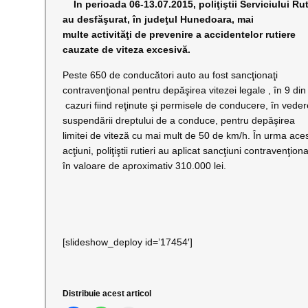
În perioada 06-13.07.2015, poliţiştii Serviciului Rut
au desfăşurat, în judeţul Hunedoara, mai
multe activităţi de prevenire a accidentelor rutiere
cauzate de viteza excesivă.
Peste 650 de conducători auto au fost sancţionaţi
contravenţional pentru depăşirea vitezei legale , în 9 din
cazuri fiind reţinute şi permisele de conducere, în vede
suspendării dreptului de a conduce, pentru depăşirea
limitei de viteză cu mai mult de 50 de km/h. În urma aces
acţiuni, poliţiştii rutieri au aplicat sancţiuni contravenţion
în valoare de aproximativ 310.000 lei.
[slideshow_deploy id=’17454′]
Distribuie acest articol