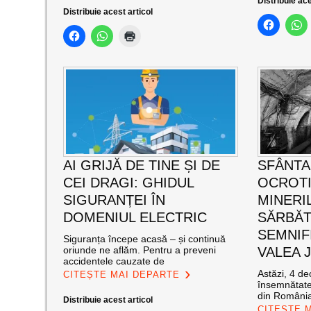
Distribuie ace
Distribuie acest articol
AI GRIJĂ DE TINE ȘI DE
SFÂNTA
CEI DRAGI: GHIDUL
OCROT
SIGURANȚEI ÎN
MINERI
DOMENIUL ELECTRIC
SĂRBĂT
SEMNIF
Siguranța începe acasă – și continuă
oriunde ne aflăm. Pentru a preveni
VALEA J
accidentele cauzate de
Astăzi, 4 de
CITEȘTE MAI DEPARTE
însemnătate
din România
Distribuie acest articol
CITEȘTE 