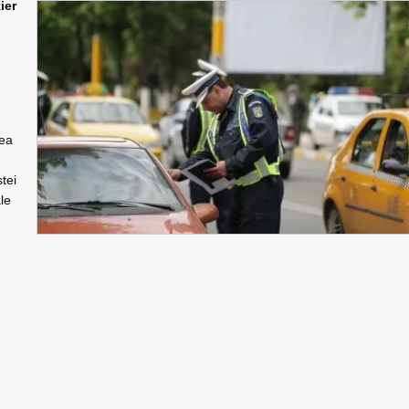
ier
rea
tei
ale