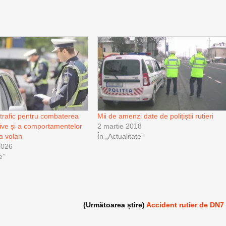
 trafic pentru combaterea
Mii de amenzi date de polițiștii rutieri
sive și a comportamentelor
2 martie 2018
la volan
În „Actualitate”
2026
e”
(Următoarea știre)
Accident rutier de DN7