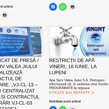
st articol
CAT DE PRESĂ /
RESTRICȚII DE APĂ
V VALEA JIULUI
VINERI, 16 IUNIE, LA
NALIZEAZĂ
LUPENI
CTUL DE
Apa Serv Valea Jiului S.A. Petroşani
RE, „VJ-CL-13 –
informează că, în vederea unor lucrări
PROGRAMATE la reţeaua
M CENTRALIZAT
CITEȘTE MAI DEPARTE
 SI CONTRACTUL
Distribuie acest articol
ĂRI VJ-CL-03
LITAREA