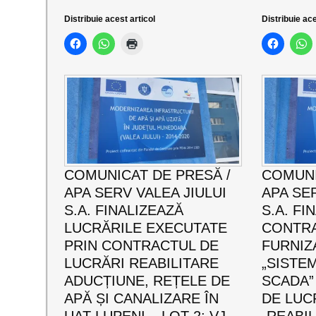
Distribuie acest articol
Distribuie ace
COMUNICAT DE PRESĂ /
COMUNI
APA SERV VALEA JIULUI
APA SER
S.A. FINALIZEAZĂ
S.A. FI
LUCRĂRILE EXECUTATE
CONTRA
PRIN CONTRACTUL DE
FURNIZA
LUCRĂRI REABILITARE
„SISTE
ADUCȚIUNE, REȚELE DE
SCADA”
APĂ ȘI CANALIZARE ÎN
DE LUCR
UAT LUPENI – LOT 2: VJ-
„REABI