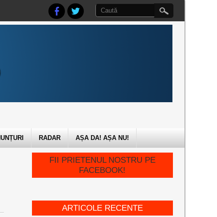
UNȚURI
RADAR
AȘA DA! AȘA NU!
FII PRIETENUL NOSTRU PE
FACEBOOK!
ARTICOLE RECENTE