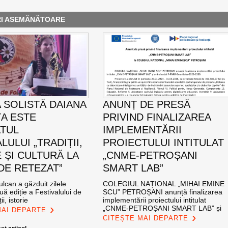
RI ASEMĂNĂTOARE
 SOLISTĂ DAIANA
ANUNȚ DE PRESĂ
A ESTE
PRIVIND FINALIZAREA
TUL
IMPLEMENTĂRII
LULUI „TRADIȚII,
PROIECTULUI INTITULAT
 ȘI CULTURĂ LA
„CNME-PETROȘANI
DE RETEZAT”
SMART LAB”
ulcan a găzduit zilele
COLEGIUL NAȚIONAL „MIHAI EMINE
uă ediție a Festivalului de
SCU” PETROȘANI anunță finalizarea
ii, istorie
implementării proiectului intitulat
„CNME-PETROȘANI SMART LAB” și
MAI DEPARTE
CITEȘTE MAI DEPARTE