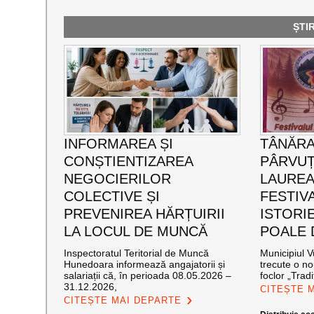
ȘTI
INFORMAREA ȘI
TÂNĂRA
CONȘTIENTIZAREA
PÂRVUȚ
NEGOCIERILOR
LAUREA
COLECTIVE ȘI
FESTIVA
PREVENIREA HĂRȚUIRII
ISTORIE
LA LOCUL DE MUNCĂ
POALE 
Inspectoratul Teritorial de Muncă
Municipiul V
Hunedoara informează angajatorii și
trecute o no
salariații că, în perioada 08.05.2026 –
foclor „Tradiț
31.12.2026,
CITEȘTE 
CITEȘTE MAI DEPARTE