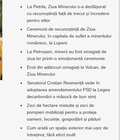
La Petrila, Ziua Minerului s-a desfășurat
cu recunoștință față de trecut și încredere
pentru viitor
Ceremonii de recunoștință de Ziua
Minerului, în capitala de suflet a mineritului
românesc, la Lupeni
La Petroșani, minerii au fost omagiați de
ziua lor printr-o emoționantă ceremonie
Eroii din adâncuri omagiați la Vulcan, de
Ziua Minerului
Senatorul Cristian Resmeriță vede în
adoptarea amendamentului PSD la Legea
decarbonării o măsură de bun simț
Zeci de hectare mistuite și zeci de
pompieri mobilizați pentru a proteja
oameni, locuințe, gospodării și păduri
Cum arată un spațiu exterior mai ușor de
întreținut, fără efort inutil