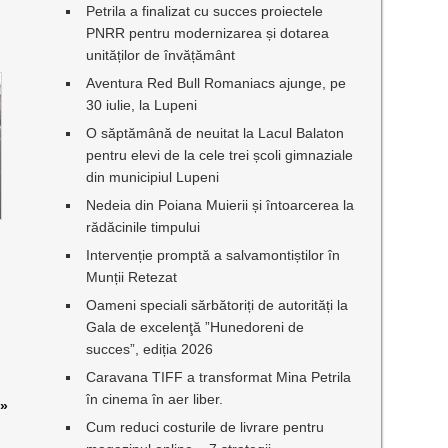
Petrila a finalizat cu succes proiectele
PNRR pentru modernizarea și dotarea
unităților de învățământ
Aventura Red Bull Romaniacs ajunge, pe
30 iulie, la Lupeni
O săptămână de neuitat la Lacul Balaton
pentru elevi de la cele trei școli gimnaziale
din municipiul Lupeni
Nedeia din Poiana Muierii și întoarcerea la
rădăcinile timpului
Intervenție promptă a salvamontiștilor în
Munții Retezat
Oameni speciali sărbătoriți de autorități la
Gala de excelenţă ”Hunedoreni de
succes”, ediția 2026
Caravana TIFF a transformat Mina Petrila
în cinema în aer liber.
»
Cum reduci costurile de livrare pentru