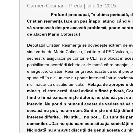
Carmen Cosman - Preda |
iulie 15, 2015
Profund preocupat, în ultima perioadă, de sit
Cristian resmeriţă face un pas înapoi atunci când v
să vorbească despre această problemă, poate pentru 
de afaceri Marin Coltescu!
Deputatul Cristian Resmeriţă se dovedeşte extrem de e
vine vorba de Marin Coltescu, fost lider al PSD Vulcan, 
sechestru asigurător pe conturile CEH şi a blocat în aces
posibilitatea acordării tichetelor de masă către angajaţii
energetice. Cristian Resmeriţă recunoaşte că sunt priete
spune că în nici un caz nu poate interveni într-o societat
nici măcar ca discuţie amicală.
„Relaţia de apropiere d
mine şi el este certă, darel având o firmă privată, C
fiind o firmă careare nişte datorii, nu ştiu cât pot eu
intervin. Nu pot din punctul acesta de vedere să vă
ceva,că nu pot, nu am cum. Sunt nişte entităţi diferit
interese diferite… Nu ştiu… nu pot… Eu sunt de par
oamenilor…Dar nu ştiu care este situaţia societăţii r
Niciodată nu am avut discuţii de genul acesta cu nim