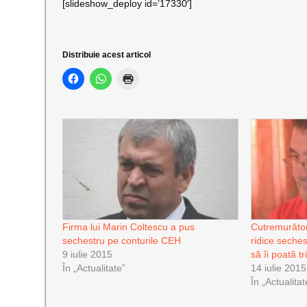
[slideshow_deploy id=’17330′]
Distribuie acest articol
Firma lui Marin Coltescu a pus
Cutremurător.
sechestru pe conturile CEH
ridice seche
9 iulie 2015
să îi poată tr
În „Actualitate”
14 iulie 2015
În „Actualitat