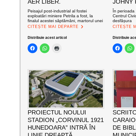
AER LIBER.
JOHNY
Peisajul post-industrial al fostei
În perioada 
exploatări miniere Petrila a fost, la
Centrul Civi
finalul acestei săptămâni, martorul unei
desfășura
CITEȘTE MAI DEPARTE
CITEȘTE 
Distribuie acest articol
Distribuie ace
PROIECTUL NOULUI
SCRIIT
STADION „CORVINUL 1921
CARAI
HUNEDOARA” INTRĂ ÎN
DE BIB
LINIE DREAPTĂ
MUNICI