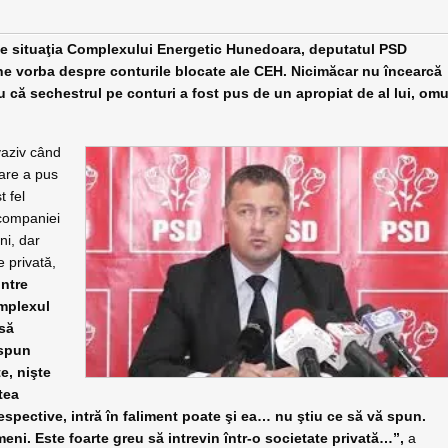
uaţia Complexului Energetic Hunedoara, deputatul PSD
ine vorba despre conturile blocate ale CEH. Nicimăcar nu încearcă
că sechestrul pe conturi a fost pus de un apropiat de al lui, omu
vaziv când
care a pus
t fel
 companiei
ni, dar
e privată,
intre
omplexul
 să
 spun
e, nişte
tea
espective, intră în faliment poate şi ea… nu ştiu ce să vă spun.
eni. Este foarte greu să intrevin într-o societate privată…”,
a