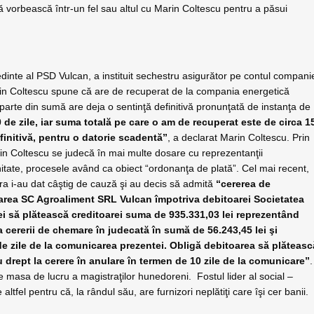
vorbească într-un fel sau altul cu Marin Coltescu pentru a păsui
inte al PSD Vulcan, a instituit sechestru asigurător pe contul compani
rin Coltescu spune că are de recuperat de la compania energetică
parte din sumă are deja o sentinţă definitivă pronunţată de instanţa de
 de zile, iar suma totală pe care o am de recuperat este de circa 1
efinitivă, pentru o datorie scadentă”
, a declarat Marin Coltescu. Prin
n Coltescu se judecă în mai multe dosare cu reprezentanţii
tate, procesele având ca obiect “ordonanţa de plată”. Cel mai recent,
doara i-au dat câştig de cauză şi au decis să admită
“cererea de
oarea SC Agroaliment SRL Vulcan împotriva debitoarei Societatea
i să plătească creditoarei suma de 935.331,03 lei reprezentând
ta cererii de chemare în judecată în sumă de 56.243,45 lei şi
de zile de la comunicarea prezentei. Obligă debitoarea să plăteasc
u drept la cerere în anulare în termen de 10 zile de la comunicare”
.
e masa de lucru a magistraţilor hunedoreni. Fostul lider al social –
fel pentru că, la rândul său, are furnizori neplătiţi care îşi cer banii.