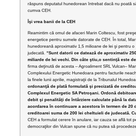
răspuns deputatul hunedorean întrebat dacă nu poată să 
cumva CEH.
Îşi vrea banii de la CEH
Reamintim că omul de afaceri Marin Coltescu, fost preşed
energetice pentru sumele datorate de CEH. În total, Ma
hunedoreană aproximativ 1,5 milioane de lei şi pentru o 
judecată.
“Sunt datorii ce datează de aproximativ 250
miliarde de lei vechi. Din câte ştiu,o sentinţă este d
firma deţinută de acesta – Agroaliment SRL Vulcan– Mari
Complexului Energetic Hunedoara pentru facturile neachi
la finele lunii aprilie, magistraţii de la Tribunalul Hune
ordonanţă de plată formulată şi precizată de credit
Complexul Energetic SA Petroşani. Ordonă debitoare
debit şi penalităţi de întârziere calculate până la da
acordarea în continuare a acestora în termen de 20 
creditoarei suma de 200 lei cheltuieli de judecată. C
CEH a formulat cerere în anulare, iar cauza se află tot p
democraţilor din Vulcan spune că nu putea să procedeze alt