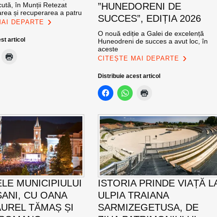
ută, în Munții Retezat
”HUNEDORENI DE
area și recuperarea a patru
SUCCES”, EDIȚIA 2026
MAI DEPARTE
O nouă ediție a Galei de excelență
st articol
Huneodreni de succes a avut loc, în
aceste
CITEȘTE MAI DEPARTE
Distribuie acest articol
ELE MUNICIPIULUI
ISTORIA PRINDE VIAȚĂ L
ANI, CU OANA
ULPIA TRAIANA
AUREL TĂMAȘ ȘI
SARMIZEGETUSA, DE