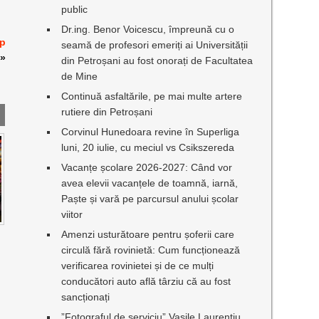
public
Dr.ing. Benor Voicescu, împreună cu o
op
seamă de profesori emeriți ai Universității
»
din Petroșani au fost onorați de Facultatea
de Mine
Continuă asfaltările, pe mai multe artere
rutiere din Petroșani
Corvinul Hunedoara revine în Superliga
luni, 20 iulie, cu meciul vs Csikszereda
Vacanțe școlare 2026-2027: Când vor
avea elevii vacanțele de toamnă, iarnă,
Paște și vară pe parcursul anului școlar
viitor
Amenzi usturătoare pentru șoferii care
circulă fără rovinietă: Cum funcționează
verificarea rovinietei și de ce mulți
conducători auto află târziu că au fost
sancționați
”Fotograful de serviciu” Vasile Laurențiu