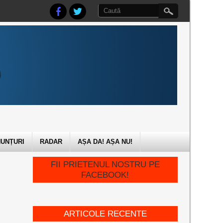
UNȚURI
RADAR
AȘA DA! AȘA NU!
FII PRIETENUL NOSTRU PE
FACEBOOK!
ARTICOLE RECENTE