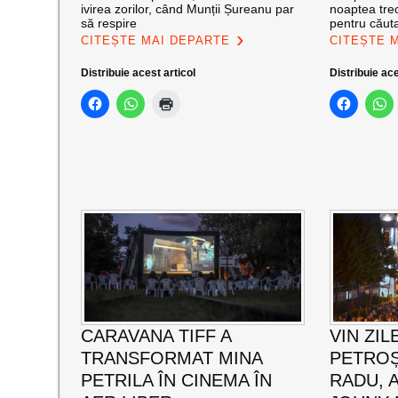
ivirea zorilor, când Munții Șureanu par
noaptea trec
să respire
pentru căut
CITEȘTE MAI DEPARTE
CITEȘTE 
Distribuie acest articol
Distribuie ace
CARAVANA TIFF A
VIN ZIL
TRANSFORMAT MINA
PETROȘ
PETRILA ÎN CINEMA ÎN
RADU, 