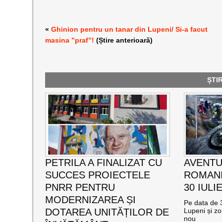
«
Ghinion pentru un tanar din Lupeni/ Si-a facut
masina ”praf”!
(Știre anterioară)
ȘTI
PETRILA A FINALIZAT CU
AVENTU
SUCCES PROIECTELE
ROMANI
PNRR PENTRU
30 IULI
MODERNIZAREA ȘI
Pe data de 3
DOTAREA UNITĂȚILOR DE
Lupeni și zo
nou