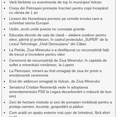
Vară fierbinte cu evenimente de top în municipiul Vulcan
Creșa din Petroșani primește înscrieri pentru copii începând
cu vârsta de 1 an
Liceeni din Hunedoara pornesc pe urmele eroului care a
schimbat istoria Europei
Uzdin, acolo unde poezia nu cunoaște granițe
Educația dincolo de sala de clasă – ateliere outdoor pentru
elevi, părinți și profesori, în cadrul proiectului „SUPER” de la
Liceul Tehnologic „Ovid Densușianu” din Călan
La Petrila, Ziua Minerului s-a desfășurat cu recunoștință față
de trecut și încredere pentru viitor
Ceremonii de recunoștință de Ziua Minerului, în capitala de
suflet a mineritului românesc, la Lupeni
La Petroșani, minerii au fost omagiați de ziua lor printr-o
emoționantă ceremonie
Eroii din adâncuri omagiați la Vulcan, de Ziua Minerului
Senatorul Cristian Resmeriță vede în adoptarea
amendamentului PSD la Legea decarbonării o măsură de bun
simț
Zeci de hectare mistuite și zeci de pompieri mobilizați pentru a
proteja oameni, locuințe, gospodării și păduri
Cum arată un spațiu exterior mai ușor de întreținut, fără efort