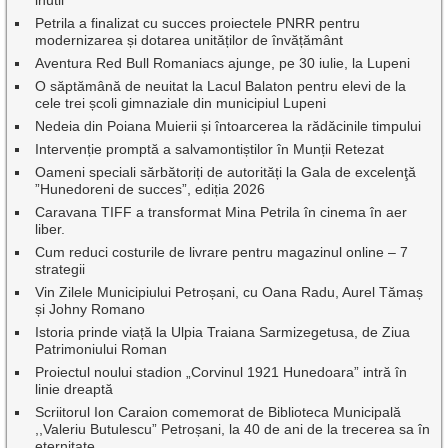
inutil
Petrila a finalizat cu succes proiectele PNRR pentru
modernizarea și dotarea unităților de învățământ
Aventura Red Bull Romaniacs ajunge, pe 30 iulie, la Lupeni
O săptămână de neuitat la Lacul Balaton pentru elevi de la
cele trei școli gimnaziale din municipiul Lupeni
Nedeia din Poiana Muierii și întoarcerea la rădăcinile timpului
Intervenție promptă a salvamontiștilor în Munții Retezat
Oameni speciali sărbătoriți de autorități la Gala de excelenţă
”Hunedoreni de succes”, ediția 2026
Caravana TIFF a transformat Mina Petrila în cinema în aer
liber.
Cum reduci costurile de livrare pentru magazinul online – 7
strategii
Vin Zilele Municipiului Petroșani, cu Oana Radu, Aurel Tămaș
și Johny Romano
Istoria prinde viață la Ulpia Traiana Sarmizegetusa, de Ziua
Patrimoniului Roman
Proiectul noului stadion „Corvinul 1921 Hunedoara” intră în
linie dreaptă
Scriitorul Ion Caraion comemorat de Biblioteca Municipală
,,Valeriu Butulescu” Petroșani, la 40 de ani de la trecerea sa în
eternitate