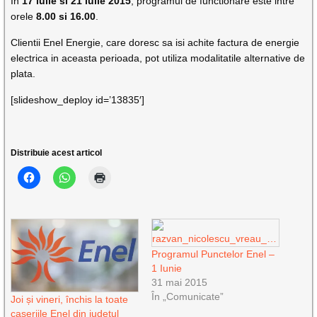
In
17 iulie si 21 iulie 2015
, programul de functionare este intre
orele
8.00 si 16.00
.
Clientii Enel Energie, care doresc sa isi achite factura de energie
electrica in aceasta perioada, pot utiliza modalitatile alternative de
plata.
[slideshow_deploy id=’13835′]
Distribuie acest articol
Programul Punctelor Enel –
1 Iunie
31 mai 2015
În „Comunicate”
Joi și vineri, închis la toate
caseriile Enel din județul