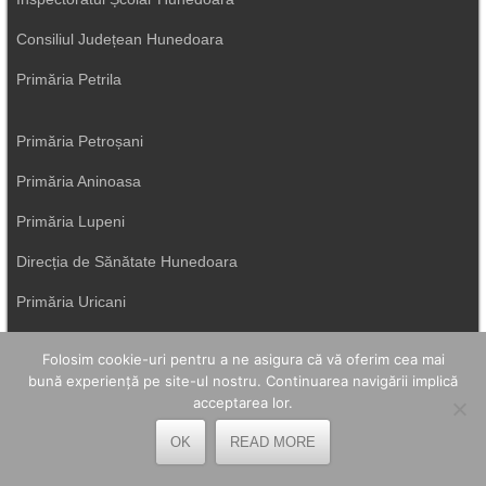
Consiliul Județean Hunedoara
Primăria Petrila
Primăria Petroșani
Primăria Aninoasa
Primăria Lupeni
Direcția de Sănătate Hunedoara
Primăria Uricani
ISU Hunedoara
Folosim cookie-uri pentru a ne asigura că vă oferim cea mai
bună experiență pe site-ul nostru. Continuarea navigării implică
Primăria Vulcan
acceptarea lor.
OK
READ MORE