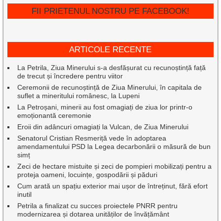
FII PRIETENUL NOSTRU PE FACEBOOK!
ARTICOLE RECENTE
La Petrila, Ziua Minerului s-a desfășurat cu recunoștință față
de trecut și încredere pentru viitor
Ceremonii de recunoștință de Ziua Minerului, în capitala de
suflet a mineritului românesc, la Lupeni
La Petroșani, minerii au fost omagiați de ziua lor printr-o
emoționantă ceremonie
Eroii din adâncuri omagiați la Vulcan, de Ziua Minerului
Senatorul Cristian Resmeriță vede în adoptarea
amendamentului PSD la Legea decarbonării o măsură de bun
simț
Zeci de hectare mistuite și zeci de pompieri mobilizați pentru a
proteja oameni, locuințe, gospodării și păduri
Cum arată un spațiu exterior mai ușor de întreținut, fără efort
inutil
Petrila a finalizat cu succes proiectele PNRR pentru
modernizarea și dotarea unităților de învățământ