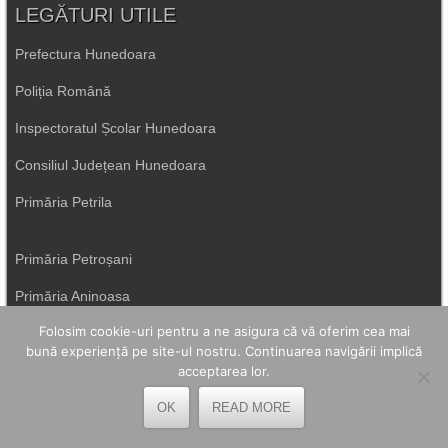
LEGĂTURI UTILE
Prefectura Hunedoara
Poliția Română
Inspectoratul Școlar Hunedoara
Consiliul Județean Hunedoara
Primăria Petrila
Primăria Petroșani
Primăria Aninoasa
Folosim cookie-uri pentru a ne asigura că vă oferim cea mai
Primăria Lupeni
bună experiență pe site-ul nostru. Continuarea navigării implică
Direcția de Sănătate Hunedoara
acceptarea lor.
Primăria Uricani
OK
READ MORE
ISU Hunedoara