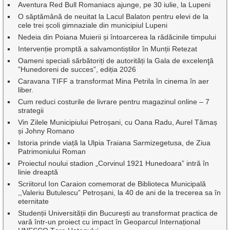
Aventura Red Bull Romaniacs ajunge, pe 30 iulie, la Lupeni
O săptămână de neuitat la Lacul Balaton pentru elevi de la
cele trei școli gimnaziale din municipiul Lupeni
Nedeia din Poiana Muierii și întoarcerea la rădăcinile timpului
Intervenție promptă a salvamontiștilor în Munții Retezat
Oameni speciali sărbătoriți de autorități la Gala de excelenţă
”Hunedoreni de succes”, ediția 2026
Caravana TIFF a transformat Mina Petrila în cinema în aer
liber.
Cum reduci costurile de livrare pentru magazinul online – 7
strategii
Vin Zilele Municipiului Petroșani, cu Oana Radu, Aurel Tămaș
și Johny Romano
Istoria prinde viață la Ulpia Traiana Sarmizegetusa, de Ziua
Patrimoniului Roman
Proiectul noului stadion „Corvinul 1921 Hunedoara” intră în
linie dreaptă
Scriitorul Ion Caraion comemorat de Biblioteca Municipală
,,Valeriu Butulescu” Petroșani, la 40 de ani de la trecerea sa în
eternitate
Studenții Universității din București au transformat practica de
vară într-un proiect cu impact în Geoparcul Internațional