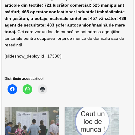
articole din textile; 721 lucrător comercial; 525 manipulant
mărfuri; 465 operator confecționer industrial îmbrăcăminte
din țesături, tricotaje, materiale sintetice; 457 vânzător; 436
agent de securitate; 433 șofer autocamion/mașină de mare
tonaj.
Cei care vor un loc de muncă se pot adresa agențiilor
teritoriale pentru ocuparea forței de muncă de domiciliu sau de
reședință.
[slideshow_deploy id=’17330′]
Distribuie acest articol