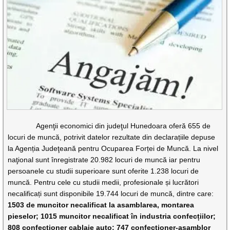
Agenţii economici din judeţul Hunedoara oferă 655 de
locuri de muncă, potrivit datelor rezultate din declarațiile depuse
la Agenția Judeţeană pentru Ocuparea Forței de Muncă. La nivel
naţional sunt înregistrate 20.982 locuri de muncă iar pentru
persoanele cu studii superioare sunt oferite 1.238 locuri de
muncă. Pentru cele cu studii medii, profesionale și lucrători
necalificați sunt disponibile 19.744 locuri de muncă, dintre care:
1503 de muncitor necalificat la asamblarea, montarea
pieselor; 1015 muncitor necalificat în industria confecțiilor;
808 confecționer cablaje auto; 747 confecționer-asamblor