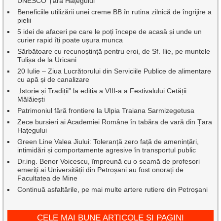
UNESCO Țara Hațegului
Beneficiile utilizării unei creme BB în rutina zilnică de îngrijire a
pielii
5 idei de afaceri pe care le poți începe de acasă și unde un
curier rapid îți poate ușura munca
Sărbătoare cu recunoștință pentru eroi, de Sf. Ilie, pe muntele
Tulișa de la Uricani
20 Iulie – Ziua Lucrătorului din Serviciile Publice de alimentare
cu apă și de canalizare
„Istorie și Tradiții” la ediția a VIII-a a Festivalului Cetății
Mălăiești
Patrimoniul fără frontiere la Ulpia Traiana Sarmizegetusa
Zece bursieri ai Academiei Române în tabăra de vară din Țara
Hațegului
Green Line Valea Jiului: Toleranță zero față de amenințări,
intimidări și comportamente agresive în transportul public
Dr.ing. Benor Voicescu, împreună cu o seamă de profesori
emeriți ai Universității din Petroșani au fost onorați de
Facultatea de Mine
Continuă asfaltările, pe mai multe artere rutiere din Petroșani
CELE MAI BUNE ARTICOLE ȘI PAGINI