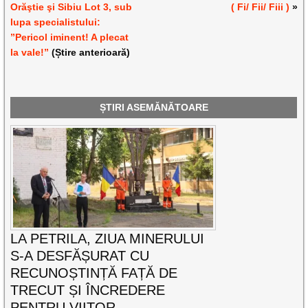
Orăştie şi Sibiu Lot 3, sub
( Fi/ Fii/ Fiii )
»
lupa specialistului:
”Pericol iminent! A plecat
la vale!”
(Știre anterioară)
ȘTIRI ASEMĂNĂTOARE
LA PETRILA, ZIUA MINERULUI
S-A DESFĂȘURAT CU
RECUNOȘTINȚĂ FAȚĂ DE
TRECUT ȘI ÎNCREDERE
PENTRU VIITOR