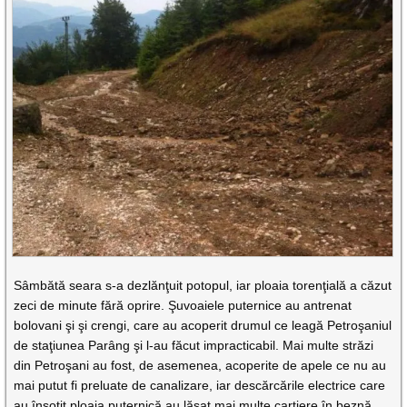
Sâmbătă seara s-a dezlănţuit potopul, iar ploaia torenţială a căzut
zeci de minute fără oprire. Şuvoaiele puternice au antrenat
bolovani şi şi crengi, care au acoperit drumul ce leagă Petroşaniul
de staţiunea Parâng şi l-au făcut impracticabil. Mai multe străzi
din Petroşani au fost, de asemenea, acoperite de apele ce nu au
mai putut fi preluate de canalizare, iar descărcările electrice care
au însoţit ploaia puternică au lăsat mai multe cartiere în beznă.