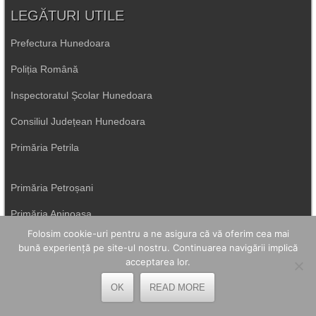
LEGĂTURI UTILE
Prefectura Hunedoara
Poliția Română
Inspectoratul Școlar Hunedoara
Consiliul Județean Hunedoara
Primăria Petrila
Primăria Petroșani
Primăria Aninoasa
Folosim cookie-uri pentru a ne asigura că vă oferim cea mai
Primăria Lupeni
bună experiență pe site-ul nostru. Continuarea navigării implică
acceptarea lor.
Direcția de Sănătate Hunedoara
OK
READ MORE
Primăria Uricani