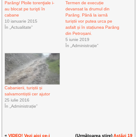
Parâng/ Ploile torenţiale i-
Termen de execuție
au blocat pe turişti în
devansat la drumul din
cabane
Parâng. Până la iarnă
10 ianuarie 2015
turiștii vor putea urca pe
În „Actualitate”
asfalt și în stațiunea Parâng
din Petroșani.
5 iunie 2019
În „Administrație”
Cabanierii, turiștii și
salvamontiștii cer ajutor
25 iulie 2016
În „Administrație”
«
VIDEO! Vezi aici ce-i
(Următoarea știre)
Astăzi 19