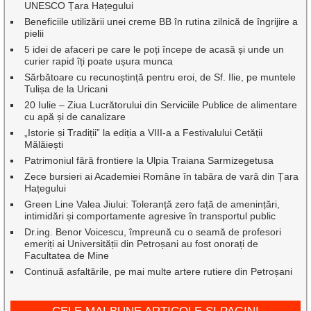
UNESCO Țara Hațegului
Beneficiile utilizării unei creme BB în rutina zilnică de îngrijire a
pielii
5 idei de afaceri pe care le poți începe de acasă și unde un
curier rapid îți poate ușura munca
Sărbătoare cu recunoștință pentru eroi, de Sf. Ilie, pe muntele
Tulișa de la Uricani
20 Iulie – Ziua Lucrătorului din Serviciile Publice de alimentare
cu apă și de canalizare
„Istorie și Tradiții” la ediția a VIII-a a Festivalului Cetății
Mălăiești
Patrimoniul fără frontiere la Ulpia Traiana Sarmizegetusa
Zece bursieri ai Academiei Române în tabăra de vară din Țara
Hațegului
Green Line Valea Jiului: Toleranță zero față de amenințări,
intimidări și comportamente agresive în transportul public
Dr.ing. Benor Voicescu, împreună cu o seamă de profesori
emeriți ai Universității din Petroșani au fost onorați de
Facultatea de Mine
Continuă asfaltările, pe mai multe artere rutiere din Petroșani