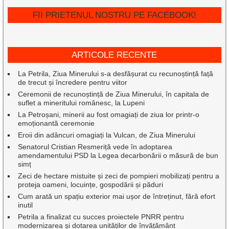
FII PRIETENUL NOSTRU PE FACEBOOK!
ARTICOLE RECENTE
La Petrila, Ziua Minerului s-a desfășurat cu recunoștință față
de trecut și încredere pentru viitor
Ceremonii de recunoștință de Ziua Minerului, în capitala de
suflet a mineritului românesc, la Lupeni
La Petroșani, minerii au fost omagiați de ziua lor printr-o
emoționantă ceremonie
Eroii din adâncuri omagiați la Vulcan, de Ziua Minerului
Senatorul Cristian Resmeriță vede în adoptarea
amendamentului PSD la Legea decarbonării o măsură de bun
simț
Zeci de hectare mistuite și zeci de pompieri mobilizați pentru a
proteja oameni, locuințe, gospodării și păduri
Cum arată un spațiu exterior mai ușor de întreținut, fără efort
inutil
Petrila a finalizat cu succes proiectele PNRR pentru
modernizarea și dotarea unităților de învățământ