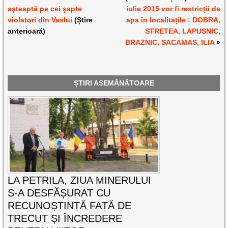
aşteaptă pe cei şapte
iulie 2015 vor fi restricții de
violatori din Vaslui
(Știre
apa în localitațile : DOBRA,
anterioară)
STRETEA, LAPUSNIC,
BRAZNIC, SACAMAS, ILIA
»
ȘTIRI ASEMĂNĂTOARE
LA PETRILA, ZIUA MINERULUI
S-A DESFĂȘURAT CU
RECUNOȘTINȚĂ FAȚĂ DE
TRECUT ȘI ÎNCREDERE