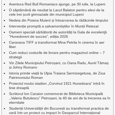
Aventura Red Bull Romaniacs ajunge, pe 30 iulie, la Lupeni
O săptămână de neuitat la Lacul Balaton pentru elevi de la
cele trei școli gimnaziale din municipiul Lupeni
Nedeia din Poiana Muierii și întoarcerea la rădăcinile timpului
Intervenție promptă a salvamontiștilor în Munții Retezat
Oameni speciali sărbătoriți de autorități la Gala de excelenţă
”Hunedoreni de succes”, ediția 2026
Caravana TIFF a transformat Mina Petrila în cinema în aer
liber.
Cum reduci costurile de livrare pentru magazinul online – 7
strategii
Vin Zilele Municipiului Petroșani, cu Oana Radu, Aurel Tămaș
și Johny Romano
Istoria prinde viață la Ulpia Traiana Sarmizegetusa, de Ziua
Patrimoniului Roman
Proiectul noului stadion „Corvinul 1921 Hunedoara” intră în
linie dreaptă
Scriitorul Ion Caraion comemorat de Biblioteca Municipală
,,Valeriu Butulescu” Petroșani, la 40 de ani de la trecerea sa în
eternitate
Studenții Universității din București au transformat practica de
vară într-un proiect cu impact în Geoparcul Internațional