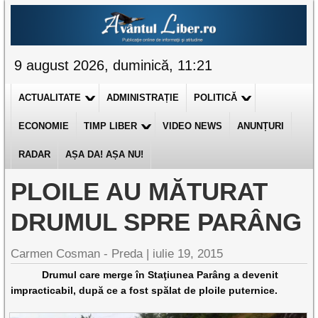
9 august 2026, duminică, 11:21
ACTUALITATE
ADMINISTRAȚIE
POLITICĂ
ECONOMIE
TIMP LIBER
VIDEO NEWS
ANUNȚURI
RADAR
AȘA DA! AȘA NU!
PLOILE AU MĂTURAT
DRUMUL SPRE PARÂNG
Carmen Cosman - Preda |
iulie 19, 2015
Drumul care merge în Staţiunea Parâng a devenit
impracticabil, după ce a fost spălat de ploile puternice.