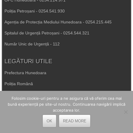
OPC Hunedoara - 0254.214.971
Poliția Petroșani - 0254.541.930
Agenția de Protecția Mediului Hunedoara - 0254.215.445
Spitalul de Urgență Petroșani - 0254.544.321
Număr Unic de Urgență - 112
LEGĂTURI UTILE
Prefectura Hunedoara
Poliția Română
Inspectoratul Școlar Hunedoara
Folosim cookie-uri pentru a ne asigura că vă oferim cea mai
bună experiență pe site-ul nostru. Continuarea navigării implică
Consiliul Județean Hunedoara
acceptarea lor.
Primăria Petrila
OK
READ MORE