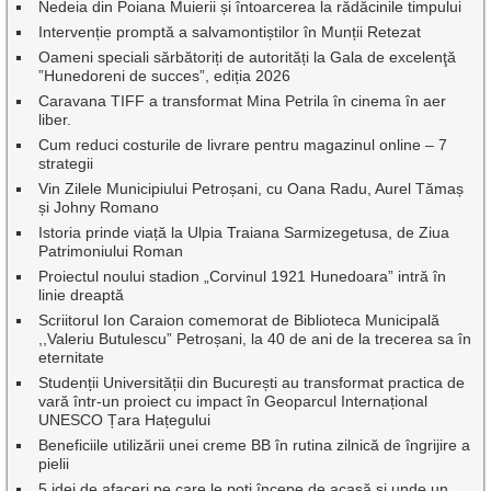
Nedeia din Poiana Muierii și întoarcerea la rădăcinile timpului
Intervenție promptă a salvamontiștilor în Munții Retezat
Oameni speciali sărbătoriți de autorități la Gala de excelenţă
”Hunedoreni de succes”, ediția 2026
Caravana TIFF a transformat Mina Petrila în cinema în aer
liber.
Cum reduci costurile de livrare pentru magazinul online – 7
strategii
Vin Zilele Municipiului Petroșani, cu Oana Radu, Aurel Tămaș
și Johny Romano
Istoria prinde viață la Ulpia Traiana Sarmizegetusa, de Ziua
Patrimoniului Roman
Proiectul noului stadion „Corvinul 1921 Hunedoara” intră în
linie dreaptă
Scriitorul Ion Caraion comemorat de Biblioteca Municipală
,,Valeriu Butulescu” Petroșani, la 40 de ani de la trecerea sa în
eternitate
Studenții Universității din București au transformat practica de
vară într-un proiect cu impact în Geoparcul Internațional
UNESCO Țara Hațegului
Beneficiile utilizării unei creme BB în rutina zilnică de îngrijire a
pielii
5 idei de afaceri pe care le poți începe de acasă și unde un