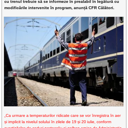
cu trenul trebuie să se informeze în prealabil în legătură cu
modificările intervenite în program, anunță CFR Călători.
„Ca urmare a temperaturilor ridicate care se vor înregistra în aer
și implicit la nivelul solului în zilele de 19 și 20 iulie, conform
avertizărilor de coduri portocaliu și galben emise de Administrația