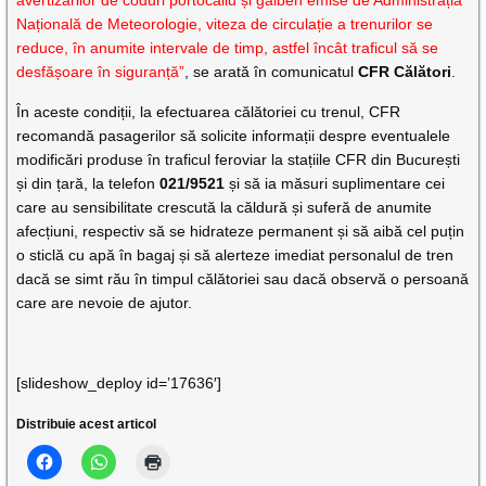
Națională de Meteorologie, viteza de circulație a trenurilor se
reduce, în anumite intervale de timp, astfel încât traficul să se
desfășoare în siguranță”
, se arată în comunicatul
CFR Călători
.
În aceste condiții, la efectuarea călătoriei cu trenul, CFR
recomandă pasagerilor să solicite informații despre eventualele
modificări produse în traficul feroviar la stațiile CFR din București
și din țară, la telefon
021/9521
și să ia măsuri suplimentare cei
care au sensibilitate crescută la căldură și suferă de anumite
afecțiuni, respectiv să se hidrateze permanent și să aibă cel puțin
o sticlă cu apă în bagaj și să alerteze imediat personalul de tren
dacă se simt rău în timpul călătoriei sau dacă observă o persoană
care are nevoie de ajutor.
[slideshow_deploy id=’17636′]
Distribuie acest articol