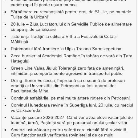
curier rapid îți poate ușura munca
Sărbătoare cu recunoștință pentru eroi, de Sf. Ilie, pe muntele
Tulișa de la Uricani
20 Iulie – Ziua Lucrătorului din Serviciile Publice de alimentare
cu apă și de canalizare
„Istorie și Tradiții” la ediția a VIII-a a Festivalului Cetății
Mălăiești
Patrimoniul fără frontiere la Ulpia Traiana Sarmizegetusa
Zece bursieri ai Academiei Române în tabăra de vară din Țara
Hațegului
Green Line Valea Jiului: Toleranță zero față de amenințări,
intimidări și comportamente agresive în transportul public
Dr.ing. Benor Voicescu, împreună cu o seamă de profesori
emeriți ai Universității din Petroșani au fost onorați de
Facultatea de Mine
Continuă asfaltările, pe mai multe artere rutiere din Petroșani
Corvinul Hunedoara revine în Superliga luni, 20 iulie, cu meciul
vs Csikszereda
Vacanțe școlare 2026-2027: Când vor avea elevii vacanțele de
toamnă, iarnă, Paște și vară pe parcursul anului școlar viitor
Amenzi usturătoare pentru șoferii care circulă fără rovinietă:
Cum funcționează verificarea rovinietei și de ce mulți