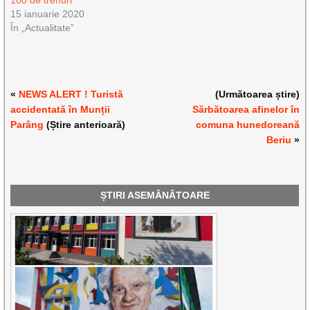
15 ianuarie 2020
În „Actualitate”
«
NEWS ALERT ! Turistă
(Următoarea știre)
accidentată în Munții
Sărbătoarea afinelor în
Parâng
(Știre anterioară)
comuna hunedoreană
Beriu
»
ȘTIRI ASEMĂNĂTOARE