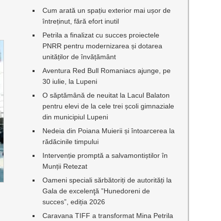
Cum arată un spațiu exterior mai ușor de
întreținut, fără efort inutil
Petrila a finalizat cu succes proiectele
PNRR pentru modernizarea și dotarea
unităților de învățământ
Aventura Red Bull Romaniacs ajunge, pe
30 iulie, la Lupeni
O săptămână de neuitat la Lacul Balaton
pentru elevi de la cele trei școli gimnaziale
din municipiul Lupeni
Nedeia din Poiana Muierii și întoarcerea la
rădăcinile timpului
Intervenție promptă a salvamontiștilor în
Munții Retezat
Oameni speciali sărbătoriți de autorități la
Gala de excelenţă ”Hunedoreni de
succes”, ediția 2026
m
Caravana TIFF a transformat Mina Petrila