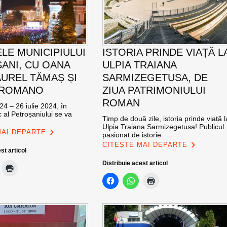
ELE MUNICIPIULUI
ISTORIA PRINDE VIAȚĂ L
ANI, CU OANA
ULPIA TRAIANA
AUREL TĂMAȘ ȘI
SARMIZEGETUSA, DE
 ROMANO
ZIUA PATRIMONIULUI
ROMAN
24 – 26 iulie 2024, în
c al Petroșaniului se va
Timp de două zile, istoria prinde viață l
Ulpia Traiana Sarmizegetusa! Publicul
MAI DEPARTE
pasionat de istorie
CITEȘTE MAI DEPARTE
st articol
Distribuie acest articol