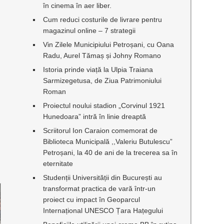
în cinema în aer liber.
Cum reduci costurile de livrare pentru
magazinul online – 7 strategii
Vin Zilele Municipiului Petroșani, cu Oana
Radu, Aurel Tămaș și Johny Romano
Istoria prinde viață la Ulpia Traiana
Sarmizegetusa, de Ziua Patrimoniului
Roman
Proiectul noului stadion „Corvinul 1921
Hunedoara” intră în linie dreaptă
Scriitorul Ion Caraion comemorat de
Biblioteca Municipală ,,Valeriu Butulescu”
Petroșani, la 40 de ani de la trecerea sa în
eternitate
Studenții Universității din București au
transformat practica de vară într-un
proiect cu impact în Geoparcul
Internațional UNESCO Țara Hațegului