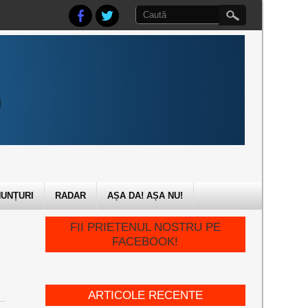
UNȚURI
RADAR
AȘA DA! AȘA NU!
FII PRIETENUL NOSTRU PE
FACEBOOK!
ARTICOLE RECENTE