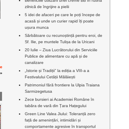
Beneficiile utilizării unei creme BB în rutina
zilnică de îngrijire a pielii
5 idei de afaceri pe care le poți începe de
acasă și unde un curier rapid îți poate
ușura munca
Sărbătoare cu recunoștință pentru eroi, de
Sf. Ilie, pe muntele Tulișa de la Uricani
20 Iulie – Ziua Lucrătorului din Serviciile
Publice de alimentare cu apă și de
canalizare
de
„Istorie și Tradiții” la ediția a VIII-a a
»
Festivalului Cetății Mălăiești
Patrimoniul fără frontiere la Ulpia Traiana
Sarmizegetusa
Zece bursieri ai Academiei Române în
tabăra de vară din Țara Hațegului
Green Line Valea Jiului: Toleranță zero
față de amenințări, intimidări și
comportamente agresive în transportul