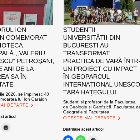
ORUL ION
STUDENȚII
ON COMEMORAT
UNIVERSITĂȚII DIN
LIOTECA
BUCUREȘTI AU
PALĂ ,,VALERIU
TRANSFORMAT
SCU” PETROȘANI,
PRACTICA DE VARĂ ÎNTR
E ANI DE LA
UN PROIECT CU IMPACT
EA SA ÎN
ÎN GEOPARCUL
TATE
INTERNAȚIONAL UNESC
ȚARA HAȚEGULUI
ulie 2026, se împlinesc 40
 moartea lui Ion Caraion
Studenți și profesori de la Facultatea
MAI DEPARTE
de Geologie și Geofizică, Facultatea d
Geografie și Facultatea
st articol
CITEȘTE MAI DEPARTE
Distribuie acest articol