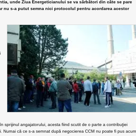
de Ziua Energeticianului se va sărbători din câte se pare
dar nu s-a putut semna nici protocolul pentru acordarea acestor
i
 sprijinul angajatorului, acesta fiind scutit de o parte a contribuţiei
ei. Numai că ce s-a semnat după negocierea CCM nu poate fi pus acu