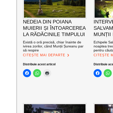
NEDEIA DIN POIANA
INTERV
MUIERII ȘI ÎNTOARCEREA
SALVAM
LA RĂDĂCINILE TIMPULUI
MUNȚII
Există o oră precisă, chiar înainte de
Echipele Sal
ivirea zorilor, când Munții Șureanu par
noaptea trec
să respire
pentru căut
CITEȘTE MAI DEPARTE
CITEȘTE 
Distribuie acest articol
Distribuie ace