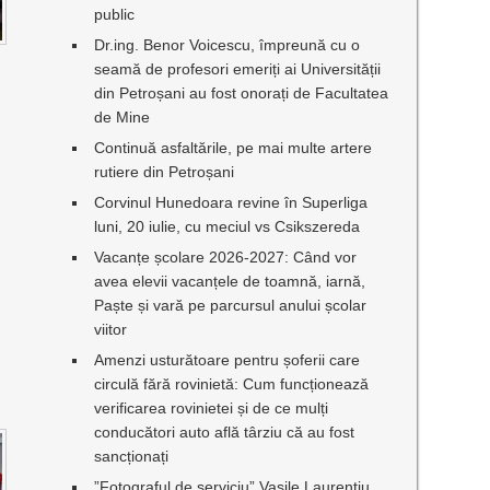
public
Dr.ing. Benor Voicescu, împreună cu o
seamă de profesori emeriți ai Universității
din Petroșani au fost onorați de Facultatea
de Mine
Continuă asfaltările, pe mai multe artere
rutiere din Petroșani
Corvinul Hunedoara revine în Superliga
luni, 20 iulie, cu meciul vs Csikszereda
Vacanțe școlare 2026-2027: Când vor
avea elevii vacanțele de toamnă, iarnă,
Paște și vară pe parcursul anului școlar
viitor
Amenzi usturătoare pentru șoferii care
circulă fără rovinietă: Cum funcționează
verificarea rovinietei și de ce mulți
conducători auto află târziu că au fost
sancționați
”Fotograful de serviciu” Vasile Laurențiu