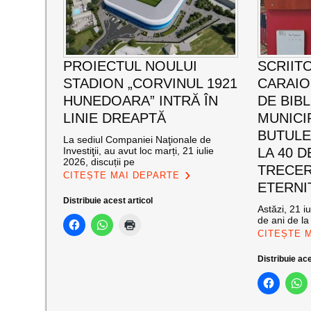
PROIECTUL NOULUI
SCRIIT
STADION „CORVINUL 1921
CARAI
HUNEDOARA” INTRĂ ÎN
DE BIB
LINIE DREAPTĂ
MUNICI
BUTULE
La sediul Companiei Naţionale de
Investiţii, au avut loc marți, 21 iulie
LA 40 D
2026, discuții pe
TRECER
CITEȘTE MAI DEPARTE
ETERNI
Distribuie acest articol
Astăzi, 21 i
de ani de la
CITEȘTE 
Distribuie ace