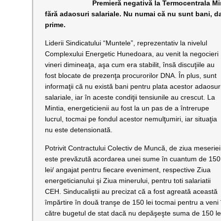
Premieră negativă la Termocentrala Mintia, un
fără adaosuri salariale. Nu numai că nu sunt bani, 
prime.
Liderii Sindicatului “Muntele”, reprezentativ la nivelul
Complexului Energetic Hunedoara, au venit la negocieri
vineri dimineaţa, aşa cum era stabilit, însă discuţiile au
fost blocate de prezenţa procurorilor DNA. În plus, sunt
informaţii că nu există bani pentru plata acestor adaosur
salariale, iar în aceste condiţii tensiunile au crescut. La
Mintia, energeticienii au fost la un pas de a întrerupe
lucrul, tocmai pe fondul acestor nemulţumiri, iar situaţia
nu este detensionată.
Potrivit Contractului Colectiv de Muncă, de ziua meseriei
este prevăzută acordarea unei sume în cuantum de 150
lei/ angajat pentru fiecare eveniment, respective Ziua
energeticianului şi Ziua minerului, pentru toti salariatii
CEH. Sinducaliştii au precizat că a fost agreată această
împărtire în două tranşe de 150 lei tocmai pentru a veni în
către bugetul de stat dacă nu depăşeşte suma de 150 l