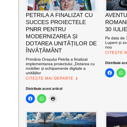
PETRILA A FINALIZAT CU
AVENTU
SUCCES PROIECTELE
ROMANI
PNRR PENTRU
30 IULI
MODERNIZAREA ȘI
Pe data de 3
DOTAREA UNITĂȚILOR DE
Lupeni și zo
nou
ÎNVĂȚĂMÂNT
CITEȘTE 
Primăria Orașului Petrila a finalizat
Distribuie ace
implementarea proiectului „Dotarea cu
mobilier și echipamente digitale a
unităților
CITEȘTE MAI DEPARTE
Distribuie acest articol