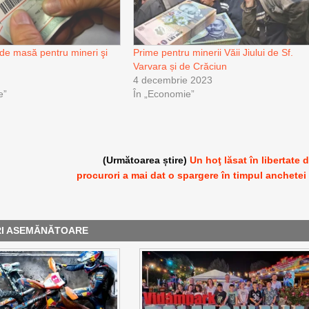
 de masă pentru mineri şi
Prime pentru minerii Văii Jiului de Sf.
Varvara și de Crăciun
4 decembrie 2023
e”
În „Economie”
(Următoarea știre)
Un hoţ lăsat în libertate 
procurori a mai dat o spargere în timpul anchetei
RI ASEMĂNĂTOARE