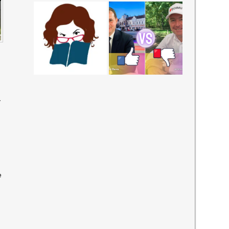
-
O
e