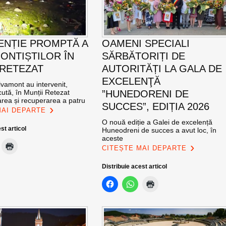
ENȚIE PROMPTĂ A
OAMENI SPECIALI
ONTIȘTILOR ÎN
SĂRBĂTORIȚI DE
 RETEZAT
AUTORITĂȚI LA GALA DE
EXCELENŢĂ
vamont au intervenit,
ută, în Munții Retezat
”HUNEDORENI DE
area și recuperarea a patru
SUCCES”, EDIȚIA 2026
MAI DEPARTE
O nouă ediție a Galei de excelență
st articol
Huneodreni de succes a avut loc, în
aceste
CITEȘTE MAI DEPARTE
Distribuie acest articol