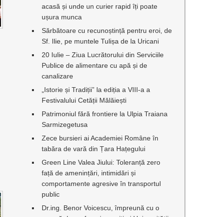
acasă și unde un curier rapid îți poate
ușura munca
Sărbătoare cu recunoștință pentru eroi, de
Sf. Ilie, pe muntele Tulișa de la Uricani
20 Iulie – Ziua Lucrătorului din Serviciile
Publice de alimentare cu apă și de
canalizare
„Istorie și Tradiții” la ediția a VIII-a a
Festivalului Cetății Mălăiești
Patrimoniul fără frontiere la Ulpia Traiana
Sarmizegetusa
Zece bursieri ai Academiei Române în
tabăra de vară din Țara Hațegului
Green Line Valea Jiului: Toleranță zero
față de amenințări, intimidări și
comportamente agresive în transportul
public
Dr.ing. Benor Voicescu, împreună cu o