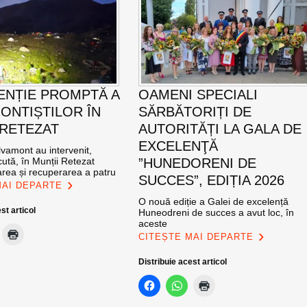
ENȚIE PROMPTĂ A
OAMENI SPECIALI
ONTIȘTILOR ÎN
SĂRBĂTORIȚI DE
 RETEZAT
AUTORITĂȚI LA GALA DE
EXCELENŢĂ
vamont au intervenit,
ută, în Munții Retezat
”HUNEDORENI DE
area și recuperarea a patru
SUCCES”, EDIȚIA 2026
MAI DEPARTE
O nouă ediție a Galei de excelență
st articol
Huneodreni de succes a avut loc, în
aceste
CITEȘTE MAI DEPARTE
Distribuie acest articol