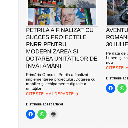
PETRILA A FINALIZAT CU
AVENTU
SUCCES PROIECTELE
ROMANI
PNRR PENTRU
30 IULI
MODERNIZAREA ȘI
Pe data de 3
DOTAREA UNITĂȚILOR DE
Lupeni și zo
nou
ÎNVĂȚĂMÂNT
CITEȘTE 
Primăria Orașului Petrila a finalizat
Distribuie ace
implementarea proiectului „Dotarea cu
mobilier și echipamente digitale a
unităților
CITEȘTE MAI DEPARTE
Distribuie acest articol