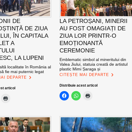
NII DE
LA PETROȘANI, MINERII
ȘTINȚĂ DE ZIUA
AU FOST OMAGIAȚI DE
UI, ÎN CAPITALA
ZIUA LOR PRINTR-O
LET A
EMOȚIONANTĂ
TULUI
CEREMONIE
SC, LA LUPENI
Emblematic simbol al mineritului din
Valea Jiului, statuia creată de artistul
altă localitate în România al
plastic Mimi Șaraga și
ă fie mai puternic legat
CITEȘTE MAI DEPARTE
MAI DEPARTE
Distribuie acest articol
st articol