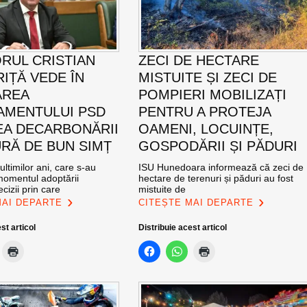
RUL CRISTIAN
ZECI DE HECTARE
IȚĂ VEDE ÎN
MISTUITE ȘI ZECI DE
AREA
POMPIERI MOBILIZAȚI
MENTULUI PSD
PENTRU A PROTEJA
EA DECARBONĂRII
OAMENI, LOCUINȚE,
RĂ DE BUN SIMȚ
GOSPODĂRII ȘI PĂDURI
ultimilor ani, care s-au
ISU Hunedoara informează că zeci de
momentul adoptării
hectare de terenuri și păduri au fost
cizii prin care
mistuite de
MAI DEPARTE
CITEȘTE MAI DEPARTE
st articol
Distribuie acest articol