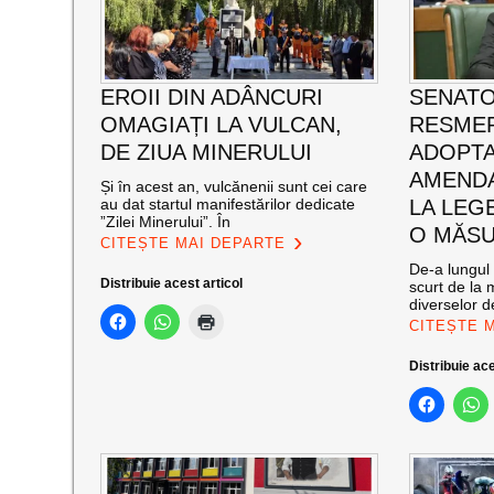
EROII DIN ADÂNCURI
SENATO
OMAGIAȚI LA VULCAN,
RESMER
DE ZIUA MINERULUI
ADOPT
AMENDA
Și în acest an, vulcănenii sunt cei care
au dat startul manifestărilor dedicate
LA LEG
”Zilei Minerului”. În
O MĂSU
CITEȘTE MAI DEPARTE
De-a lungul 
Distribuie acest articol
scurt de la 
diverselor de
CITEȘTE 
Distribuie ace