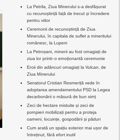
La Petrila, Ziua Minerului s-a desfășurat
cu recunoștință față de trecut și încredere
pentru viitor
Ceremonii de recunoștință de Ziua
Minerului, în capitala de suflet a mineritului
românesc, la Lupeni
La Petroșani, minerii au fost omagiați de
ziua lor printr-o emoționantă ceremonie
Eroii din adâncuri omagiați la Vulcan, de
Ziua Minerului
Senatorul Cristian Resmeriță vede în
adoptarea amendamentului PSD la Legea
decarbonării o măsură de bun simț
Zeci de hectare mistuite și zeci de
pompieri mobilizați pentru a proteja
oameni, locuințe, gospodării și păduri
Cum arată un spațiu exterior mai ușor de
întreținut, fără efort inutil