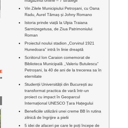
magazinul online – 7 strategii
Vin Zilele Municipiului Petroșani, cu Oana
Radu, Aurel Tămaș și Johny Romano
Istoria prinde viață la Ulpia Traiana
Sarmizegetusa, de Ziua Patrimoniului
Roman
Proiectul noului stadion „Corvinul 1921
Hunedoara” intră în linie dreaptă
Scriitorul Ion Caraion comemorat de
Biblioteca Municipală ,,Valeriu Butulescu”
Petroșani, la 40 de ani de la trecerea sa în
E
eternitate
»
Studenții Universității din București au
transformat practica de vară într-un
proiect cu impact în Geoparcul
Internațional UNESCO Țara Hațegului
Beneficiile utilizării unei creme BB în rutina
zilnică de îngrijire a pielii
5 idei de afaceri pe care le poți începe de