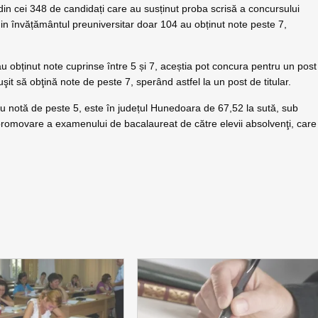
din cei 348 de candidați care au susținut proba scrisă a concursului
in învățământul preuniversitar doar 104 au obținut note peste 7,
au obținut note cuprinse între 5 și 7, aceștia pot concura pentru un post
şit să obţină note de peste 7, sperând astfel la un post de titular.
u notă de peste 5, este în județul Hunedoara de 67,52 la sută, sub
promovare a examenului de bacalaureat de către elevii absolvenţi, care