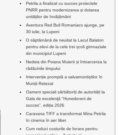
Petrila a finalizat cu succes proiectele
PNRR pentru modernizarea și dotarea
unităților de învățământ
Aventura Red Bull Romaniacs ajunge, pe
30 iulie, la Lupeni
O săptămână de neuitat la Lacul Balaton
pentru elevi de la cele trei școli gimnaziale
din municipiul Lupeni
Nedeia din Poiana Muierii și întoarcerea la
rădăcinile timpului
Intervenție promptă a salvamontiștilor în
Munții Retezat
Oameni speciali sărbătoriți de autorități la
Gala de excelenţă ”Hunedoreni de
succes”, ediția 2026
Caravana TIFF a transformat Mina Petrila
în cinema în aer liber.
Cum reduci costurile de livrare pentru