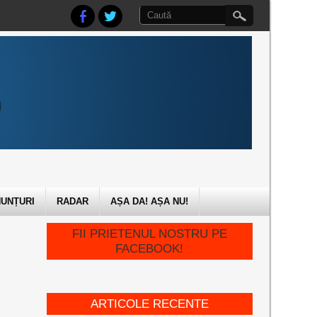
UNȚURI
RADAR
AȘA DA! AȘA NU!
FII PRIETENUL NOSTRU PE
FACEBOOK!
ARTICOLE RECENTE