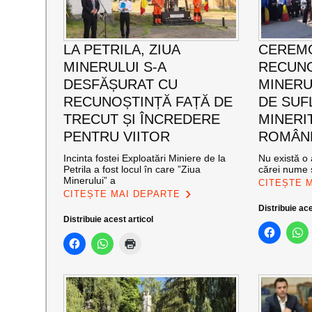
LA PETRILA, ZIUA
CEREMO
MINERULUI S-A
RECUNO
DESFĂȘURAT CU
MINERUL
RECUNOȘTINȚĂ FAȚĂ DE
DE SUF
TRECUT ȘI ÎNCREDERE
MINERI
PENTRU VIITOR
ROMÂNE
Incinta fostei Exploatări Miniere de la
Nu există o 
Petrila a fost locul în care ”Ziua
cărei nume s
Minerului” a
CITEȘTE 
CITEȘTE MAI DEPARTE
Distribuie ace
Distribuie acest articol