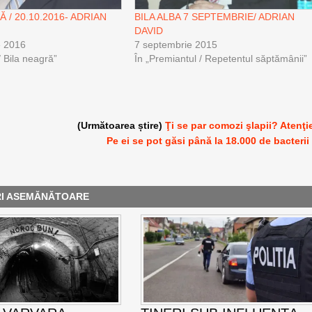
 / 20.10.2016- ADRIAN
BILA ALBA 7 SEPTEMBRIE/ ADRIAN
DAVID
e 2016
7 septembrie 2015
 / Bila neagră”
În „Premiantul / Repetentul săptămânii”
(Următoarea știre)
Ţi se par comozi şlapii? Atenţi
Pe ei se pot găsi până la 18.000 de bacterii
RI ASEMĂNĂTOARE