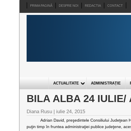
PRIMA PAGINĂ
DESPRE NOI
REDACTIA
CONTACT
ACTUALITATE
ADMINISTRAȚIE
BILA ALBA 24 IULIE/
Diana Rusu
|
iulie 24, 2015
Adrian David, preşedintele Consiliului Judeţean H
puţin timp în fruntea administraţiei publice judeţene, a