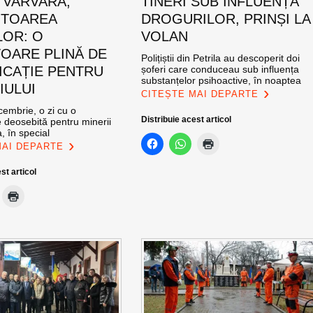
 VARVARA,
TINERI SUB INFLUENȚA
ITOAREA
DROGURILOR, PRINȘI LA
LOR: O
VOLAN
OARE PLINĂ DE
Polițiștii din Petrila au descoperit doi
ICAȚIE PENTRU
șoferi care conduceau sub influența
substanțelor psihoactive, în noaptea
IULUI
CITEȘTE MAI DEPARTE
cembrie, o zi cu o
Distribuie acest articol
 deosebită pentru minerii
, în special
MAI DEPARTE
st articol