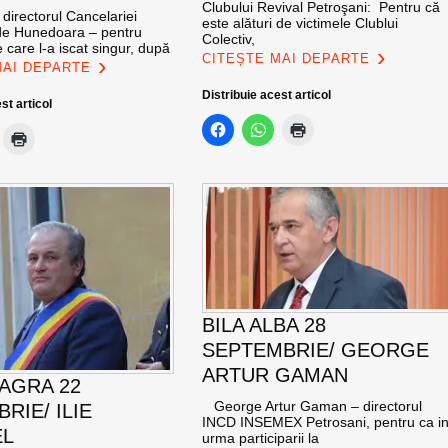
Clubului Revival Petroşani: Pentru că
 directorul Cancelariei
este alături de victimele Clublui
 de Hunedoara – pentru
Colectiv,
 care l-a iscat singur, după
CITEȘTE MAI DEPARTE
MAI DEPARTE
Distribuie acest articol
st articol
BILA ALBA 28
SEPTEMBRIE/ GEORGE
ARTUR GAMAN
EAGRA 22
George Artur Gaman – directorul
RIE/ ILIE
INCD INSEMEX Petrosani, pentru ca i
EL
urma participarii la