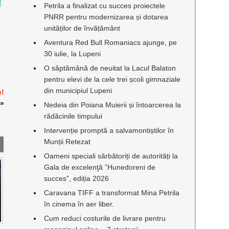
Petrila a finalizat cu succes proiectele
PNRR pentru modernizarea și dotarea
unităților de învățământ
Aventura Red Bull Romaniacs ajunge, pe
30 iulie, la Lupeni
O săptămână de neuitat la Lacul Balaton
pentru elevi de la cele trei școli gimnaziale
din municipiul Lupeni
e!
»
Nedeia din Poiana Muierii și întoarcerea la
rădăcinile timpului
Intervenție promptă a salvamontiștilor în
Munții Retezat
Oameni speciali sărbătoriți de autorități la
Gala de excelenţă ”Hunedoreni de
succes”, ediția 2026
Caravana TIFF a transformat Mina Petrila
în cinema în aer liber.
Cum reduci costurile de livrare pentru