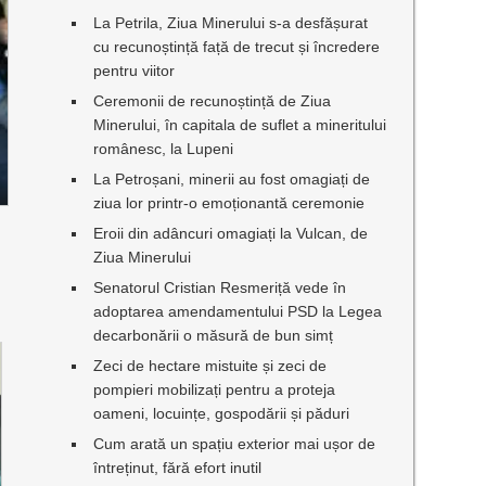
La Petrila, Ziua Minerului s-a desfășurat
cu recunoștință față de trecut și încredere
pentru viitor
Ceremonii de recunoștință de Ziua
Minerului, în capitala de suflet a mineritului
românesc, la Lupeni
La Petroșani, minerii au fost omagiați de
ziua lor printr-o emoționantă ceremonie
Eroii din adâncuri omagiați la Vulcan, de
Ziua Minerului
Senatorul Cristian Resmeriță vede în
adoptarea amendamentului PSD la Legea
decarbonării o măsură de bun simț
Zeci de hectare mistuite și zeci de
pompieri mobilizați pentru a proteja
oameni, locuințe, gospodării și păduri
Cum arată un spațiu exterior mai ușor de
întreținut, fără efort inutil