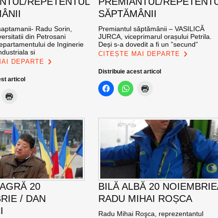
NTUL/REPETENTUL
PREMIANTUL/REPETENT
ÂNII
SĂPTĂMÂNII
saptamanii- Radu Sorin,
Premiantul săptămânii – VASILICĂ
ersitatii din Petrosani
JURCA, viceprimarul orașului Petrila.
epartamentului de Inginerie
Deși s-a dovedit a fi un ”secund”
dustriala si
CITEȘTE MAI DEPARTE
MAI DEPARTE
Distribuie acest articol
st articol
EAGRĂ 20
BILĂ ALBĂ 20 NOIEMBRIE
RIE / DAN
RADU MIHAI ROȘCA
I
Radu Mihai Roşca, reprezentantul