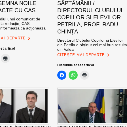
SEMNA NOILE
SĂPTĂMÂNII /
CTE CU CAS
DIRECTORUL CLUBULUI
COPIILOR ȘI ELEVILOR
ediul unui comunicat de
 la redacție, CAS
PETRILA, PROF. RADU
nformează că acţionează
CHINȚA
MAI DEPARTE
Directorul Clubului Copiilor și Elevilor
din Petrila a obținut cel mai bun rezulta
st articol
din Valea
CITEȘTE MAI DEPARTE
Distribuie acest articol