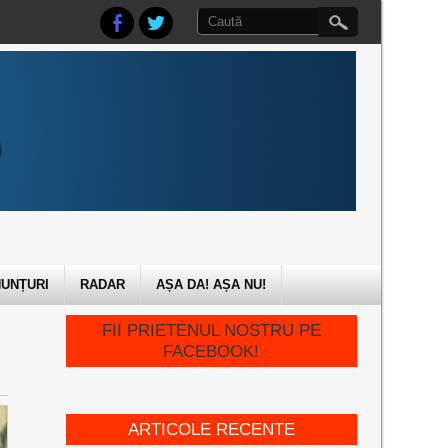
UNȚURI
RADAR
AȘA DA! AȘA NU!
FII PRIETENUL NOSTRU PE
FACEBOOK!
ARTICOLE RECENTE