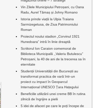
magazinul online – 7 strategii
Vin Zilele Municipiului Petroșani, cu Oana
Radu, Aurel Tămaș și Johny Romano
Istoria prinde viață la Ulpia Traiana
Sarmizegetusa, de Ziua Patrimoniului
Roman
Proiectul noului stadion „Corvinul 1921
Hunedoara” intră în linie dreaptă
Scriitorul Ion Caraion comemorat de
Biblioteca Municipală ,,Valeriu Butulescu”
Petroșani, la 40 de ani de la trecerea sa în
eternitate
Studenții Universității din București au
transformat practica de vară într-un
proiect cu impact în Geoparcul
Internațional UNESCO Țara Hațegului
Beneficiile utilizării unei creme BB în rutina
zilnică de îngrijire a pielii
5 idei de afaceri pe care le poți începe de