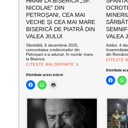
HRAM LA BISERICA „SF.
SFÂNTA
NICOLAE” DIN
OCROT
PETROȘANI, CEA MAI
MINERI
VECHE ȘI CEA MAI MARE
SĂRBĂT
BISERICĂ DE PIATRĂ DIN
SEMNIF
VALEA JIULUI
VALEA J
Sâmbătă, 6 decembrie 2025,
Astăzi, 4 de
comunitatea credincioșilor din
însemnătate
Petroșani s-a adunat, în număr mare,
din România
la Biserica
CITEȘTE 
CITEȘTE MAI DEPARTE
Distribuie ace
Distribuie acest articol