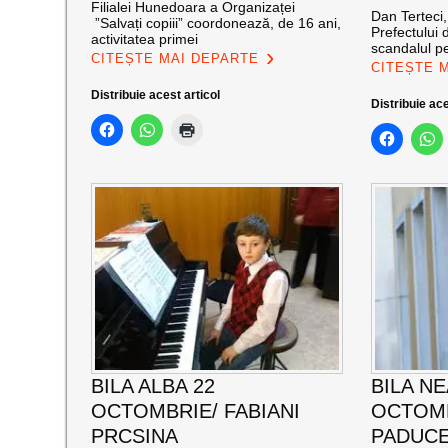
Filialei Hunedoara a Organizaței
Dan Terteci,
”Salvați copiii” coordonează, de 16 ani,
Prefectului
activitatea primei
scandalul pe
CITEȘTE MAI DEPARTE
CITEȘTE 
Distribuie acest articol
Distribuie ace
BILA ALBA 22
BILA N
OCTOMBRIE/ FABIANI
OCTOMB
PRCSINA
PADUC