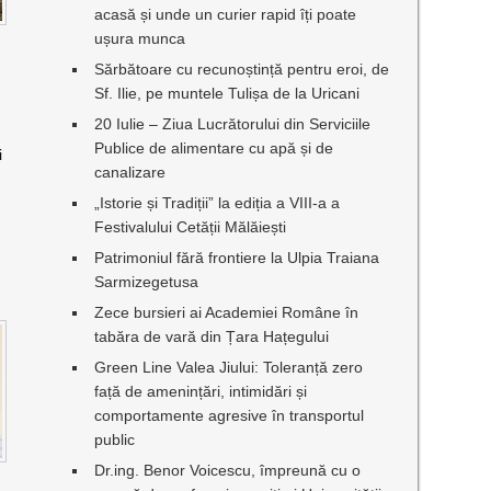
acasă și unde un curier rapid îți poate
ușura munca
Sărbătoare cu recunoștință pentru eroi, de
Sf. Ilie, pe muntele Tulișa de la Uricani
20 Iulie – Ziua Lucrătorului din Serviciile
Publice de alimentare cu apă și de
i
canalizare
„Istorie și Tradiții” la ediția a VIII-a a
Festivalului Cetății Mălăiești
Patrimoniul fără frontiere la Ulpia Traiana
Sarmizegetusa
Zece bursieri ai Academiei Române în
tabăra de vară din Țara Hațegului
Green Line Valea Jiului: Toleranță zero
față de amenințări, intimidări și
comportamente agresive în transportul
public
Dr.ing. Benor Voicescu, împreună cu o