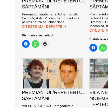
PREMIANTUL/REPETENTUL
PREMIA
SĂPTĂMÂNII
SĂPTĂM
Premiantul săptămânii: Adrian Sucilă,
Premiantul 
fost poliţist din Vulcan, pentru că luptă
rectorul Univ
pentru cauza sa, chiar dacă
Directorul D
Mecanica, In
CITEȘTE MAI DEPARTE
CITEȘTE 
Distribuie acest articol
Distribuie ace
PREMIANTUL/REPETENTUL
BILĂ N
SĂPTĂMÂNII
NOIEMB
TERTEC
VALERIA POPESCU, președintele