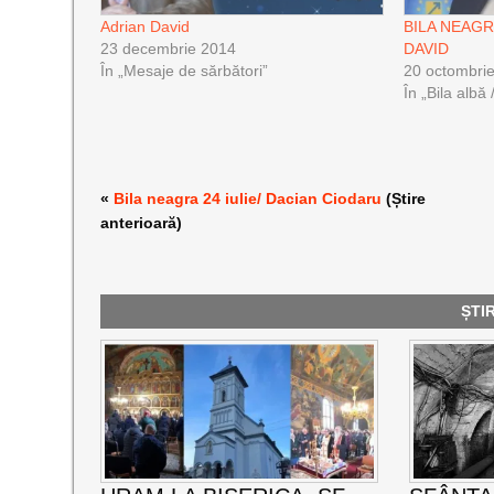
Adrian David
BILA NEAGRĂ
23 decembrie 2014
DAVID
În „Mesaje de sărbători”
20 octombri
În „Bila albă
«
Bila neagra 24 iulie/ Dacian Ciodaru
(Știre
anterioară)
ȘTI