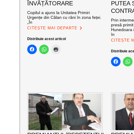
ÎNVĂȚĂTORARE
PUTEA 
CONTRA
Copilul a ajuns la Unitatea Primiri
Urgențe din Călan cu răni în zona feței.
Prin interm
„În
presă primit
CITEȘTE MAI DEPARTE
Hunedoara i
în
Distribuie acest articol
CITEȘTE 
Distribuie ace