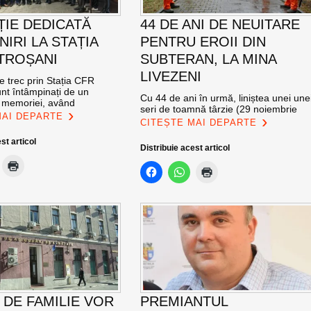
ȚIE DEDICATĂ
44 DE ANI DE NEUITARE
NIRI LA STAȚIA
PENTRU EROII DIN
TROȘANI
SUBTERAN, LA MINA
LIVEZENI
re trec prin Stația CFR
nt întâmpinați de un
Cu 44 de ani în urmă, liniștea unei une
l memoriei, având
seri de toamnă târzie (29 noiembrie
MAI DEPARTE
CITEȘTE MAI DEPARTE
st articol
Distribuie acest articol
 DE FAMILIE VOR
PREMIANTUL