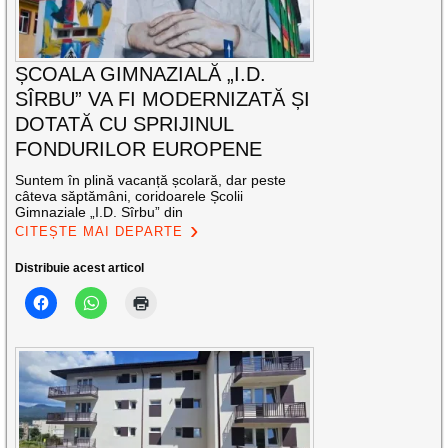
ȘCOALA GIMNAZIALĂ „I.D.
SÎRBU” VA FI MODERNIZATĂ ȘI
DOTATĂ CU SPRIJINUL
FONDURILOR EUROPENE
Suntem în plină vacanță școlară, dar peste
câteva săptămâni, coridoarele Școlii
Gimnaziale „I.D. Sîrbu” din
CITEȘTE MAI DEPARTE
Distribuie acest articol