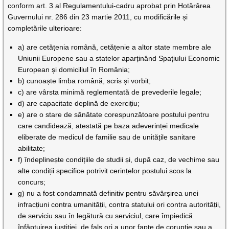
conform art. 3 al Regulamentului-cadru aprobat prin Hotărârea
Guvernului nr. 286 din 23 martie 2011, cu modificările și
completările ulterioare:
a) are cetățenia română, cetățenie a altor state membre ale
Uniunii Europene sau a statelor aparținând Spațiului Economic
European și domiciliul în România;
b) cunoaște limba română, scris și vorbit;
c) are vârsta minimă reglementată de prevederile legale;
d) are capacitate deplină de exercițiu;
e) are o stare de sănătate corespunzătoare postului pentru
care candidează, atestată pe baza adeverinței medicale
eliberate de medicul de familie sau de unitățile sanitare
abilitate;
f) îndeplinește condițiile de studii și, după caz, de vechime sau
alte condiții specifice potrivit cerințelor postului scos la
concurs;
g) nu a fost condamnată definitiv pentru săvârșirea unei
infracțiuni contra umanității, contra statului ori contra autorității,
de serviciu sau în legătură cu serviciul, care împiedică
înfăptuirea justiției, de fals ori a unor fapte de corupție sau a