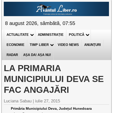
8 august 2026, sâmbătă, 07:55
ACTUALITATE
ADMINISTRAȚIE
POLITICĂ
ECONOMIE
TIMP LIBER
VIDEO NEWS
ANUNȚURI
RADAR
AȘA DA! AȘA NU!
LA PRIMARIA
MUNICIPIULUI DEVA SE
FAC ANGAJĂRI
Luciana Sabau |
iulie 27, 2015
Primăria Municipiului Deva, Județul Hunedoara