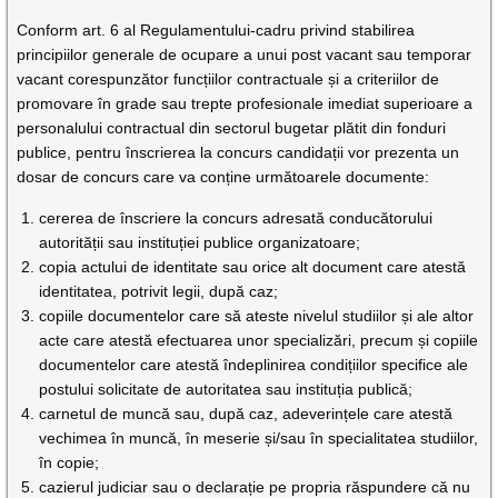
Conform art. 6 al Regulamentului-cadru privind stabilirea
principiilor generale de ocupare a unui post vacant sau temporar
vacant corespunzător funcțiilor contractuale și a criteriilor de
promovare în grade sau trepte profesionale imediat superioare a
personalului contractual din sectorul bugetar plătit din fonduri
publice, pentru înscrierea la concurs candidații vor prezenta un
dosar de concurs care va conține următoarele documente:
cererea de înscriere la concurs adresată conducătorului
autorității sau instituției publice organizatoare;
copia actului de identitate sau orice alt document care atestă
identitatea, potrivit legii, după caz;
copiile documentelor care să ateste nivelul studiilor și ale altor
acte care atestă efectuarea unor specializări, precum și copiile
documentelor care atestă îndeplinirea condițiilor specifice ale
postului solicitate de autoritatea sau instituția publică;
carnetul de muncă sau, după caz, adeverințele care atestă
vechimea în muncă, în meserie și/sau în specialitatea studiilor,
în copie;
cazierul judiciar sau o declarație pe propria răspundere că nu