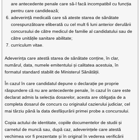
are antecedente penale care să-l facă incompatibil cu funcția
pentru care candidează;
adeverință medicală care să ateste starea de sănătate
corespunzătoare eliberată cu cel mult 6 luni anterior derulării
concursului de către medicul de familie al candidatului sau de
către unitățile sanitare abilitate;
curriculum vitae.
Adeverința care atestă starea de sănătate conține, în clar,
numărul, data, numele emitentului și calitatea acestuia, în
formatul standard stabilit de Ministerul Sănătății.
În cazul în care candidatul depune o declarație pe proprie
răspundere că nu are antecedente penale, în cazul în care este
declarat admis la selecția dosarelor, acesta are obligația de a
completa dosarul de concurs cu originalul cazierului judiciar, cel
mai târziu până la data desfășurării primei probe a concursului.
Copia actului de identitate, copiile documentelor de studii și
carnetul de muncă sau, după caz, adeverințele care atestă
vechimea vor fi prezentate și în original în vederea verificării