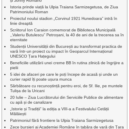
și Johny Romano
Istoria prinde viață la Ulpia Traiana Sarmizegetusa, de Ziua
Patrimoniului Roman
Proiectul noului stadion „Corvinul 1921 Hunedoara” intră în
linie dreaptă
Scriitorul Ion Caraion comemorat de Biblioteca Municipală
,,Valeriu Butulescu” Petroșani, la 40 de ani de la trecerea sa în
eternitate
Studenții Universității din București au transformat practica de
vară într-un proiect cu impact în Geoparcul Internațional
UNESCO Țara Hațegului
Beneficiile utilizării unei creme BB în rutina zilnică de îngrijire a
pielii
5 idei de afaceri pe care le poți începe de acasă și unde un
curier rapid îți poate ușura munca
Sărbătoare cu recunoștință pentru eroi, de Sf. Ilie, pe muntele
Tulișa de la Uricani
20 Iulie – Ziua Lucrătorului din Serviciile Publice de alimentare
cu apă și de canalizare
„Istorie și Tradiții” la ediția a VIII-a a Festivalului Cetății
Mălăiești
Patrimoniul fără frontiere la Ulpia Traiana Sarmizegetusa
Zece bursieri ai Academiei Române în tabăra de vară din Țara