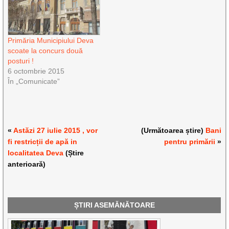
Primăria Municipiului Deva
scoate la concurs două
posturi !
6 octombrie 2015
În „Comunicate”
«
Astăzi 27 iulie 2015 , vor
(Următoarea știre)
Bani
fi restricții de apă in
pentru primării
»
localitatea Deva
(Știre
anterioară)
ȘTIRI ASEMĂNĂTOARE