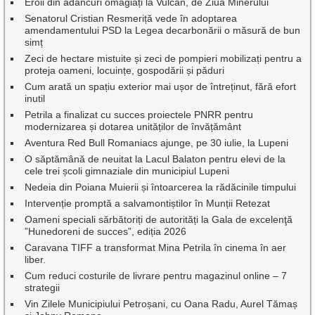
Eroii din adâncuri omagiați la Vulcan, de Ziua Minerului
Senatorul Cristian Resmeriță vede în adoptarea
amendamentului PSD la Legea decarbonării o măsură de bun
simț
Zeci de hectare mistuite și zeci de pompieri mobilizați pentru a
proteja oameni, locuințe, gospodării și păduri
Cum arată un spațiu exterior mai ușor de întreținut, fără efort
inutil
Petrila a finalizat cu succes proiectele PNRR pentru
modernizarea și dotarea unităților de învățământ
Aventura Red Bull Romaniacs ajunge, pe 30 iulie, la Lupeni
O săptămână de neuitat la Lacul Balaton pentru elevi de la
cele trei școli gimnaziale din municipiul Lupeni
Nedeia din Poiana Muierii și întoarcerea la rădăcinile timpului
Intervenție promptă a salvamontiștilor în Munții Retezat
Oameni speciali sărbătoriți de autorități la Gala de excelenţă
”Hunedoreni de succes”, ediția 2026
Caravana TIFF a transformat Mina Petrila în cinema în aer
liber.
Cum reduci costurile de livrare pentru magazinul online – 7
strategii
Vin Zilele Municipiului Petroșani, cu Oana Radu, Aurel Tămaș