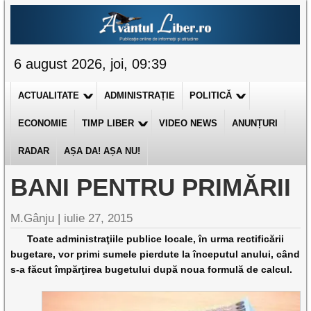
6 august 2026, joi, 09:39
ACTUALITATE
ADMINISTRAȚIE
POLITICĂ
ECONOMIE
TIMP LIBER
VIDEO NEWS
ANUNȚURI
RADAR
AȘA DA! AȘA NU!
BANI PENTRU PRIMĂRII
M.Gânju |
iulie 27, 2015
Toate administraţiile publice locale, în urma rectificării
bugetare, vor primi sumele pierdute la începutul anului, când
s-a făcut împărţirea bugetului după noua formulă de calcul.