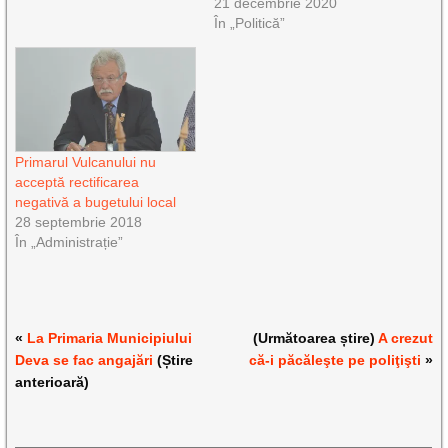
21 decembrie 2020
În „Politică”
Primarul Vulcanului nu
acceptă rectificarea
negativă a bugetului local
28 septembrie 2018
În „Administrație”
«
La Primaria Municipiului
(Următoarea știre)
A crezut
Deva se fac angajări
(Știre
că-i păcăleşte pe poliţişti
»
anterioară)