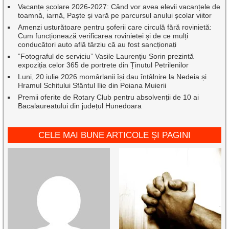
Vacanțe școlare 2026-2027: Când vor avea elevii vacanțele de
toamnă, iarnă, Paște și vară pe parcursul anului școlar viitor
Amenzi usturătoare pentru șoferii care circulă fără rovinietă:
Cum funcționează verificarea rovinietei și de ce mulți
conducători auto află târziu că au fost sancționați
”Fotograful de serviciu” Vasile Laurențiu Sorin prezintă
expoziția celor 365 de portrete din Ținutul Petrilenilor
Luni, 20 iulie 2026 momârlanii își dau întâlnire la Nedeia și
Hramul Schitului Sfântul Ilie din Poiana Muierii
Premii oferite de Rotary Club pentru absolvenții de 10 ai
Bacalaureatului din județul Hunedoara
CELE MAI BUNE ARTICOLE ȘI PAGINI