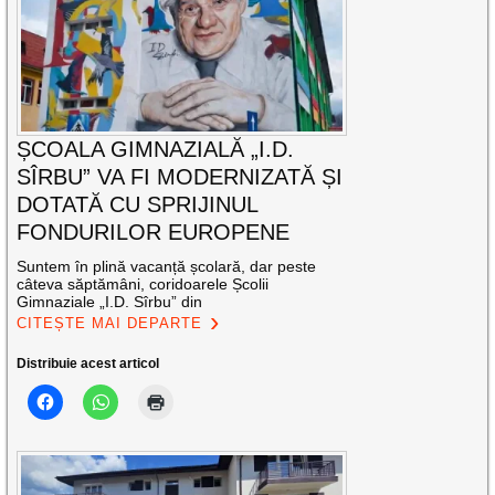
ȘCOALA GIMNAZIALĂ „I.D.
SÎRBU” VA FI MODERNIZATĂ ȘI
DOTATĂ CU SPRIJINUL
FONDURILOR EUROPENE
Suntem în plină vacanță școlară, dar peste
câteva săptămâni, coridoarele Școlii
Gimnaziale „I.D. Sîrbu” din
CITEȘTE MAI DEPARTE
Distribuie acest articol