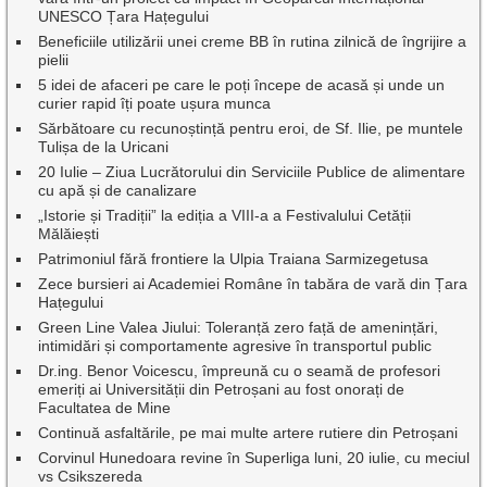
UNESCO Țara Hațegului
Beneficiile utilizării unei creme BB în rutina zilnică de îngrijire a
pielii
5 idei de afaceri pe care le poți începe de acasă și unde un
curier rapid îți poate ușura munca
Sărbătoare cu recunoștință pentru eroi, de Sf. Ilie, pe muntele
Tulișa de la Uricani
20 Iulie – Ziua Lucrătorului din Serviciile Publice de alimentare
cu apă și de canalizare
„Istorie și Tradiții” la ediția a VIII-a a Festivalului Cetății
Mălăiești
Patrimoniul fără frontiere la Ulpia Traiana Sarmizegetusa
Zece bursieri ai Academiei Române în tabăra de vară din Țara
Hațegului
Green Line Valea Jiului: Toleranță zero față de amenințări,
intimidări și comportamente agresive în transportul public
Dr.ing. Benor Voicescu, împreună cu o seamă de profesori
emeriți ai Universității din Petroșani au fost onorați de
Facultatea de Mine
Continuă asfaltările, pe mai multe artere rutiere din Petroșani
Corvinul Hunedoara revine în Superliga luni, 20 iulie, cu meciul
vs Csikszereda