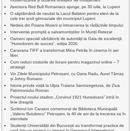
modernizarea și dotarea unităților de învățământ
Aventura Red Bull Romaniacs ajunge, pe 30 iulie, la Lupeni
O săptămână de neuitat la Lacul Balaton pentru elevi de la
cele trei școli gimnaziale din municipiul Lupeni
Nedeia din Poiana Muierii și întoarcerea la rădăcinile timpului
Intervenție promptă a salvamontiștilor în Munții Retezat
Oameni speciali sărbătoriți de autorități la Gala de excelenţă
”Hunedoreni de succes”, ediția 2026
Caravana TIFF a transformat Mina Petrila în cinema în aer
liber.
Cum reduci costurile de livrare pentru magazinul online – 7
strategii
Vin Zilele Municipiului Petroșani, cu Oana Radu, Aurel Tămaș
și Johny Romano
Istoria prinde viață la Ulpia Traiana Sarmizegetusa, de Ziua
Patrimoniului Roman
Proiectul noului stadion „Corvinul 1921 Hunedoara” intră în
linie dreaptă
Scriitorul Ion Caraion comemorat de Biblioteca Municipală
,,Valeriu Butulescu” Petroșani, la 40 de ani de la trecerea sa în
eternitate
Studenții Universității din București au transformat practica de
vară într-un proiect cu impact în Geoparcul Internațional