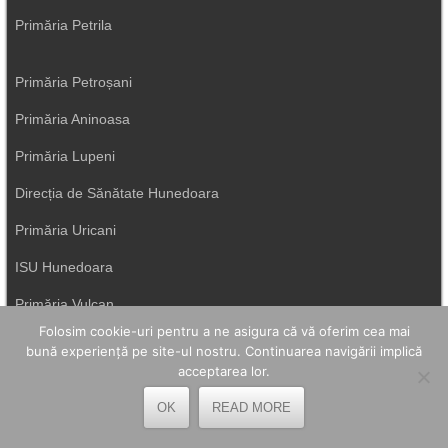
Primăria Petrila
Primăria Petroșani
Primăria Aninoasa
Primăria Lupeni
Direcția de Sănătate Hunedoara
Primăria Uricani
ISU Hunedoara
Primăria Vulcan
Folosim cookie-uri pentru a ne asigura că vă oferim cea mai
bună experiență pe site-ul nostru. Continuarea navigării implică
acceptarea lor.
OK
READ MORE