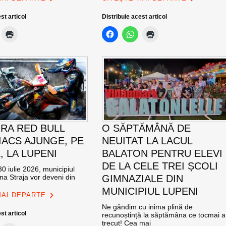
st articol
Distribuie acest articol
RA RED BULL
O SĂPTĂMÂNĂ DE
ACS AJUNGE, PE
NEUITAT LA LACUL
E, LA LUPENI
BALATON PENTRU ELEVI
DE LA CELE TREI ȘCOLI
0 iulie 2026, municipiul
na Straja vor deveni din
GIMNAZIALE DIN
MUNICIPIUL LUPENI
MAI DEPARTE
Ne gândim cu inima plină de
st articol
recunoștință la săptămâna ce tocmai a
trecut! Cea mai