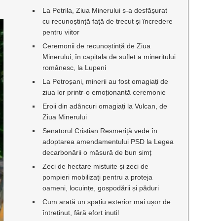
La Petrila, Ziua Minerului s-a desfășurat
cu recunoștință față de trecut și încredere
pentru viitor
Ceremonii de recunoștință de Ziua
Minerului, în capitala de suflet a mineritului
românesc, la Lupeni
La Petroșani, minerii au fost omagiați de
ziua lor printr-o emoționantă ceremonie
Eroii din adâncuri omagiați la Vulcan, de
Ziua Minerului
Senatorul Cristian Resmeriță vede în
adoptarea amendamentului PSD la Legea
decarbonării o măsură de bun simț
Zeci de hectare mistuite și zeci de
pompieri mobilizați pentru a proteja
oameni, locuințe, gospodării și păduri
Cum arată un spațiu exterior mai ușor de
întreținut, fără efort inutil