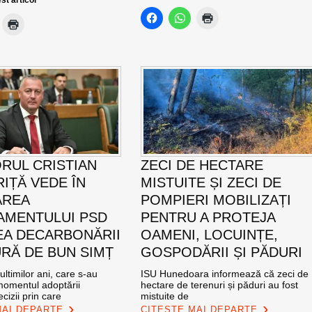
st articol
RUL CRISTIAN
ZECI DE HECTARE
IȚĂ VEDE ÎN
MISTUITE ȘI ZECI DE
AREA
POMPIERI MOBILIZAȚI
MENTULUI PSD
PENTRU A PROTEJA
EA DECARBONĂRII
OAMENI, LOCUINȚE,
RĂ DE BUN SIMȚ
GOSPODĂRII ȘI PĂDURI
ultimilor ani, care s-au
ISU Hunedoara informează că zeci de
momentul adoptării
hectare de terenuri și păduri au fost
cizii prin care
mistuite de
MAI DEPARTE
CITEȘTE MAI DEPARTE