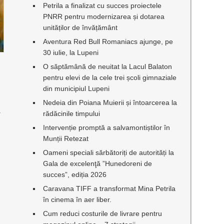
Petrila a finalizat cu succes proiectele
PNRR pentru modernizarea și dotarea
unităților de învățământ
Aventura Red Bull Romaniacs ajunge, pe
30 iulie, la Lupeni
O săptămână de neuitat la Lacul Balaton
pentru elevi de la cele trei școli gimnaziale
din municipiul Lupeni
Nedeia din Poiana Muierii și întoarcerea la
r
rădăcinile timpului
Intervenție promptă a salvamontiștilor în
Munții Retezat
Oameni speciali sărbătoriți de autorități la
Gala de excelenţă ”Hunedoreni de
succes”, ediția 2026
Caravana TIFF a transformat Mina Petrila
în cinema în aer liber.
Cum reduci costurile de livrare pentru