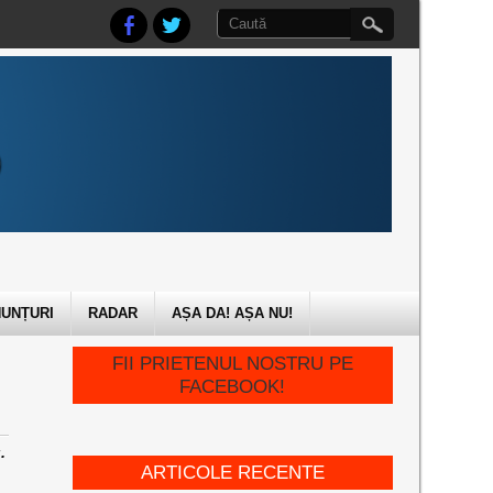
UNȚURI
RADAR
AȘA DA! AȘA NU!
FII PRIETENUL NOSTRU PE
FACEBOOK!
.
ARTICOLE RECENTE