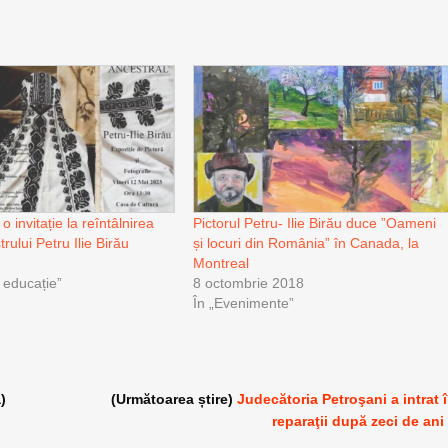
o invitație la reîntâlnirea
Pictorul Petru- Ilie Birău duce ”Oameni
rului Petru Ilie Birău
și locuri din România” în Canada, la
Montreal
i educație”
8 octombrie 2018
În „Evenimente”
)
(Următoarea știre)
Judecătoria Petroşani a intrat 
reparaţii după zeci de ani