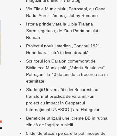
magazinul online – 7 strategii
Vin Zilele Municipiului Petroșani, cu Oana
Radu, Aurel Tămaș și Johny Romano
Istoria prinde viață la Ulpia Traiana
Sarmizegetusa, de Ziua Patrimoniului
Roman
Proiectul noului stadion „Corvinul 1921
Hunedoara” intră în linie dreaptă
Scriitorul Ion Caraion comemorat de
Biblioteca Municipală ,,Valeriu Butulescu”
Petroșani, la 40 de ani de la trecerea sa în
eternitate
Studenții Universității din București au
transformat practica de vară într-un
proiect cu impact în Geoparcul
Internațional UNESCO Țara Hațegului
Beneficiile utilizării unei creme BB în rutina
în
zilnică de îngrijire a pielii
»
5 idei de afaceri pe care le poți începe de