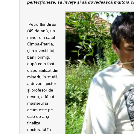
perfecţioneze, să înveţe şi să dovedească multora că 
Petru Ilie Birău
(49 de ani), un
miner din satul
Cimpa-Petrila,
şi-a investit toţi
banii primiţi,
după ce a fost
disponibilizat din
minerit, în studii,
a devenit pictor
şi profesor de
desen, a făcut
masterul şi
acum este pe
cale de a-şi
finaliza
doctoratul în