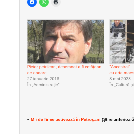
Pictor petrilean, desemnat a fi cetăţean
”Ancestral” – 
de onoare
cu arta maest
27 ianuarie 2016
8 mai 2023
În „Administrație”
În „Cultură ș
«
Mii de firme activează în Petroşani
(Știre anterioară