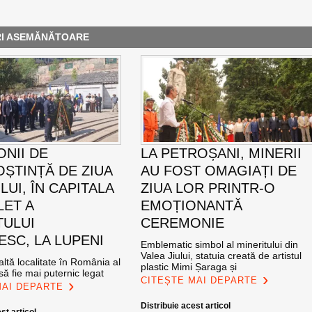
RI ASEMĂNĂTOARE
NII DE
LA PETROȘANI, MINERII
ȘTINȚĂ DE ZIUA
AU FOST OMAGIAȚI DE
UI, ÎN CAPITALA
ZIUA LOR PRINTR-O
LET A
EMOȚIONANTĂ
TULUI
CEREMONIE
SC, LA LUPENI
Emblematic simbol al mineritului din
Valea Jiului, statuia creată de artistul
altă localitate în România al
plastic Mimi Șaraga și
ă fie mai puternic legat
CITEȘTE MAI DEPARTE
MAI DEPARTE
Distribuie acest articol