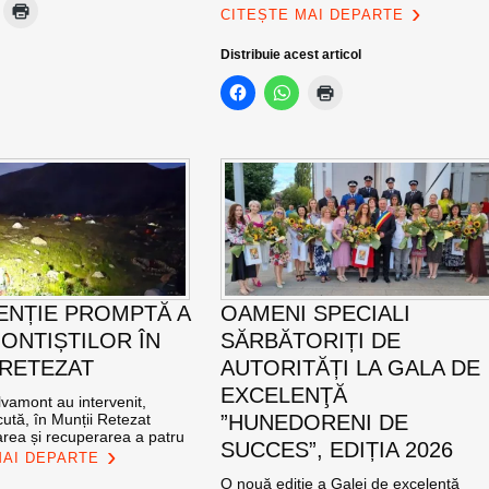
CITEȘTE MAI DEPARTE
Distribuie acest articol
ENȚIE PROMPTĂ A
OAMENI SPECIALI
ONTIȘTILOR ÎN
SĂRBĂTORIȚI DE
 RETEZAT
AUTORITĂȚI LA GALA DE
EXCELENŢĂ
vamont au intervenit,
ută, în Munții Retezat
”HUNEDORENI DE
area și recuperarea a patru
SUCCES”, EDIȚIA 2026
MAI DEPARTE
O nouă ediție a Galei de excelență