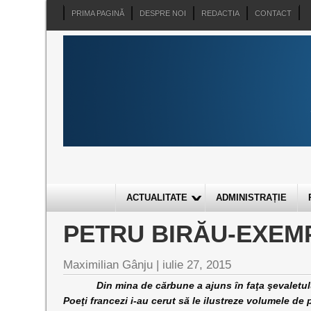
PRIMA PAGINĂ
DESPRE NOI
REDACTIA
CONTACT
ACTUALITATE
ADMINISTRAȚIE
PETRU BIRĂU-EXEM
Maximilian Gânju |
iulie 27, 2015
Din mina de cărbune a ajuns în faţa şevaletului şi 
Poeţi francezi i-au cerut să le ilustreze volumele de 