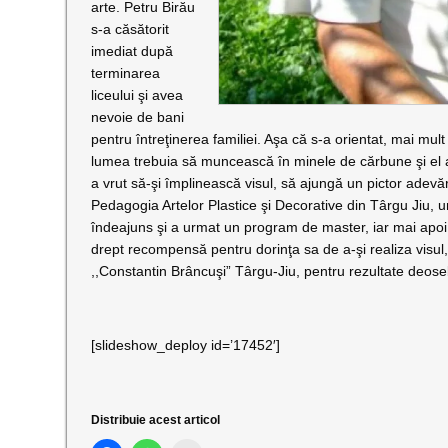
arte. Petru Birău
s-a căsătorit
imediat după
terminarea
liceului şi avea
nevoie de bani
pentru întreţinerea familiei. Aşa că s-a orientat, mai mult
lumea trebuia să muncească în minele de cărbune şi el a f
a vrut să-şi împlinească visul, să ajungă un pictor adevăra
Pedagogia Artelor Plastice şi Decorative din Târgu Jiu, 
îndeajuns şi a urmat un program de master, iar mai apoi d
drept recompensă pentru dorinţa sa de a-şi realiza visul, p
,,Constantin Brâncuşi” Târgu-Jiu, pentru rezultate deoseb
[slideshow_deploy id=’17452′]
Distribuie acest articol