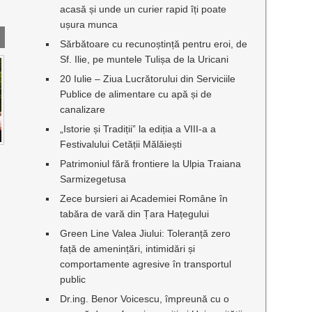
acasă și unde un curier rapid îți poate
ușura munca
Sărbătoare cu recunoștință pentru eroi, de
Sf. Ilie, pe muntele Tulișa de la Uricani
20 Iulie – Ziua Lucrătorului din Serviciile
Publice de alimentare cu apă și de
canalizare
„Istorie și Tradiții” la ediția a VIII-a a
Festivalului Cetății Mălăiești
Patrimoniul fără frontiere la Ulpia Traiana
Sarmizegetusa
Zece bursieri ai Academiei Române în
tabăra de vară din Țara Hațegului
Green Line Valea Jiului: Toleranță zero
față de amenințări, intimidări și
comportamente agresive în transportul
public
Dr.ing. Benor Voicescu, împreună cu o