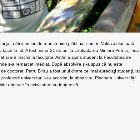
 forţat, către un loc de muncă bine plătit, iar cum în Valea Jiului toată
ăcut la fel. A fost miner 21 de ani la Exploatarea Minieră Petrila, însă
t şi s-a înscris la facultate. Astfel a ajuns student la Facultatea de
unde s-a remarcat imediat. După absolvire şi-a spus că nu este
e doctorat. Petru Birău a fost unul dintre cei mai apreciaţi studenţi, ia
rofesorii universitari i-au acordat, la absolvire, Placheta Universităţii
ite obţinute în activitatea studenţească.