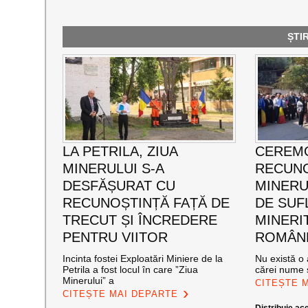
ȘTI
LA PETRILA, ZIUA
CEREMO
MINERULUI S-A
RECUNO
DESFĂȘURAT CU
MINERUL
RECUNOȘTINȚĂ FAȚĂ DE
DE SUF
TRECUT ȘI ÎNCREDERE
MINERI
PENTRU VIITOR
ROMÂNE
Incinta fostei Exploatări Miniere de la
Nu există o 
Petrila a fost locul în care ”Ziua
cărei nume s
Minerului” a
CITEȘTE 
CITEȘTE MAI DEPARTE