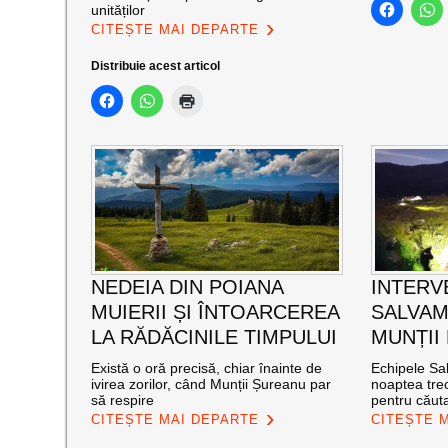
unităților
CITEȘTE MAI DEPARTE
Distribuie acest articol
NEDEIA DIN POIANA
INTERV
MUIERII ȘI ÎNTOARCEREA
SALVAM
LA RĂDĂCINILE TIMPULUI
MUNȚII
Există o oră precisă, chiar înainte de
Echipele Sal
ivirea zorilor, când Munții Șureanu par
noaptea trec
să respire
pentru căut
CITEȘTE MAI DEPARTE
CITEȘTE 