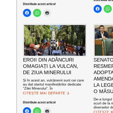
Distribuie ace
Distribuie acest articol
EROII DIN ADÂNCURI
SENATO
OMAGIAȚI LA VULCAN,
RESMER
DE ZIUA MINERULUI
ADOPT
AMENDA
Și în acest an, vulcănenii sunt cei care
au dat startul manifestărilor dedicate
LA LEG
”Zilei Minerului”. În
O MĂSU
CITEȘTE MAI DEPARTE
De-a lungul 
Distribuie acest articol
scurt de la 
diverselor de
CITEȘTE 