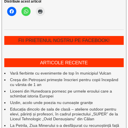
Distribuie acest articol
FII PRIETENUL NOSTRU PE FACEBOOK!
ARTICOLE RECENTE
Vară fierbinte cu evenimente de top în municipiul Vulcan
Creșa din Petroșani primește înscrieri pentru copii începând
cu vârsta de 1 an
Liceeni din Hunedoara pornesc pe urmele eroului care a
schimbat istoria Europei
Uzdin, acolo unde poezia nu cunoaște granițe
Educația dincolo de sala de clasă – ateliere outdoor pentru
elevi, părinți și profesori, în cadrul proiectului „SUPER” de la
Liceul Tehnologic „Ovid Densușianu” din Călan
La Petrila, Ziua Minerului s-a desfășurat cu recunoștință față