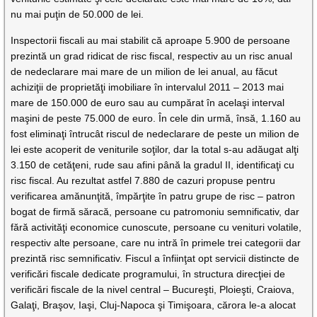
nu mai puţin de 50.000 de lei.
Inspectorii fiscali au mai stabilit că aproape 5.900 de persoane
prezintă un grad ridicat de risc fiscal, respectiv au un risc anual
de nedeclarare mai mare de un milion de lei anual, au făcut
achiziţii de proprietăţi imobiliare în intervalul 2011 – 2013 mai
mare de 150.000 de euro sau au cumpărat în acelaşi interval
maşini de peste 75.000 de euro. În cele din urmă, însă, 1.160 au
fost eliminaţi întrucât riscul de nedeclarare de peste un milion de
lei este acoperit de veniturile soţilor, dar la total s-au adăugat alţi
3.150 de cetăţeni, rude sau afini până la gradul II, identificaţi cu
risc fiscal. Au rezultat astfel 7.880 de cazuri propuse pentru
verificarea amănunţită, împărţite în patru grupe de risc – patron
bogat de firmă săracă, persoane cu patromoniu semnificativ, dar
fără activităţi economice cunoscute, persoane cu venituri volatile,
respectiv alte persoane, care nu intră în primele trei categorii dar
prezintă risc semnificativ. Fiscul a înfiinţat opt servicii distincte de
verificări fiscale dedicate programului, în structura direcţiei de
verificări fiscale de la nivel central – Bucureşti, Ploieşti, Craiova,
Galaţi, Braşov, Iaşi, Cluj-Napoca şi Timişoara, cărora le-a alocat