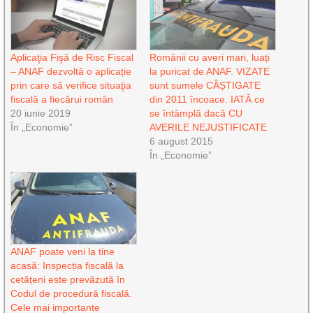
Aplicaţia Fişă de Risc Fiscal
Românii cu averi mari, luați
– ANAF dezvoltă o aplicație
la puricat de ANAF. VIZATE
prin care să verifice situaţia
sunt sumele CÂȘTIGATE
fiscală a fiecărui român
din 2011 încoace. IATĂ ce
20 iunie 2019
se întâmplă dacă CU
În „Economie”
AVERILE NEJUSTIFICATE
6 august 2015
În „Economie”
ANAF poate veni la tine
acasă: Inspecția fiscală la
cetățeni este prevăzută în
Codul de procedură fiscală.
Cele mai importante