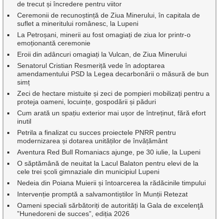
de trecut și încredere pentru viitor
Ceremonii de recunoștință de Ziua Minerului, în capitala de
suflet a mineritului românesc, la Lupeni
La Petroșani, minerii au fost omagiați de ziua lor printr-o
emoționantă ceremonie
Eroii din adâncuri omagiați la Vulcan, de Ziua Minerului
Senatorul Cristian Resmeriță vede în adoptarea
amendamentului PSD la Legea decarbonării o măsură de bun
simț
Zeci de hectare mistuite și zeci de pompieri mobilizați pentru a
proteja oameni, locuințe, gospodării și păduri
Cum arată un spațiu exterior mai ușor de întreținut, fără efort
inutil
Petrila a finalizat cu succes proiectele PNRR pentru
modernizarea și dotarea unităților de învățământ
Aventura Red Bull Romaniacs ajunge, pe 30 iulie, la Lupeni
O săptămână de neuitat la Lacul Balaton pentru elevi de la
cele trei școli gimnaziale din municipiul Lupeni
Nedeia din Poiana Muierii și întoarcerea la rădăcinile timpului
Intervenție promptă a salvamontiștilor în Munții Retezat
Oameni speciali sărbătoriți de autorități la Gala de excelenţă
”Hunedoreni de succes”, ediția 2026