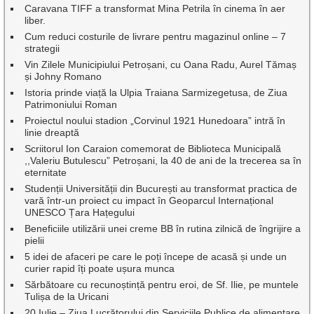
Caravana TIFF a transformat Mina Petrila în cinema în aer
liber.
Cum reduci costurile de livrare pentru magazinul online – 7
strategii
Vin Zilele Municipiului Petroșani, cu Oana Radu, Aurel Tămaș
și Johny Romano
Istoria prinde viață la Ulpia Traiana Sarmizegetusa, de Ziua
Patrimoniului Roman
Proiectul noului stadion „Corvinul 1921 Hunedoara” intră în
linie dreaptă
Scriitorul Ion Caraion comemorat de Biblioteca Municipală
,,Valeriu Butulescu” Petroșani, la 40 de ani de la trecerea sa în
eternitate
Studenții Universității din București au transformat practica de
vară într-un proiect cu impact în Geoparcul Internațional
UNESCO Țara Hațegului
Beneficiile utilizării unei creme BB în rutina zilnică de îngrijire a
pielii
5 idei de afaceri pe care le poți începe de acasă și unde un
curier rapid îți poate ușura munca
Sărbătoare cu recunoștință pentru eroi, de Sf. Ilie, pe muntele
Tulișa de la Uricani
20 Iulie – Ziua Lucrătorului din Serviciile Publice de alimentare