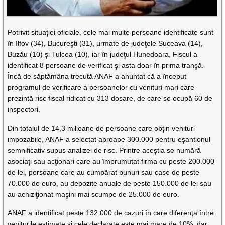
Potrivit situaţiei oficiale, cele mai multe persoane identificate sunt
în Ilfov (34), Bucureşti (31), urmate de judeţele Suceava (14),
Buzău (10) şi Tulcea (10), iar în judeţul Hunedoara, Fiscul a
identificat 8 persoane de verificat şi asta doar în prima tranşă.
Încă de săptămâna trecută ANAF a anuntat că a început
programul de verificare a persoanelor cu venituri mari care
prezintă risc fiscal ridicat cu 313 dosare, de care se ocupă 60 de
inspectori.
Din totalul de 14,3 milioane de persoane care obţin venituri
impozabile, ANAF a selectat aproape 300.000 pentru eşantionul
semnificativ supus analizei de risc. Printre aceştia se numără
asociaţi sau acţionari care au împrumutat firma cu peste 200.000
de lei, persoane care au cumpărat bunuri sau case de peste
70.000 de euro, au depozite anuale de peste 150.000 de lei sau
au achiziţionat maşini mai scumpe de 25.000 de euro.
ANAF a identificat peste 132.000 de cazuri în care diferenţa între
veniturile estimate şi cele declarate este mai mare de 10%, dar