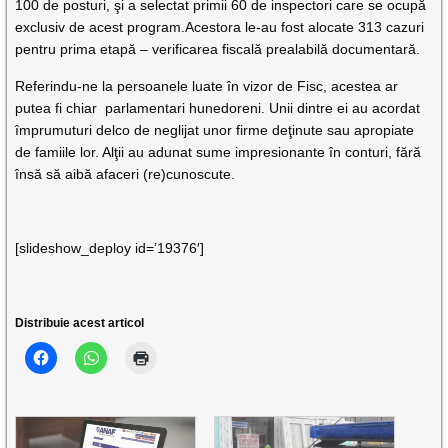
100 de posturi, şi a selectat primii 60 de inspectori care se ocupă
exclusiv de acest program.Acestora le-au fost alocate 313 cazuri
pentru prima etapă – verificarea fiscală prealabilă documentară.
Referindu-ne la persoanele luate în vizor de Fisc, acestea ar
putea fi chiar parlamentari hunedoreni. Unii dintre ei au acordat
împrumuturi delco de neglijat unor firme deţinute sau apropiate
de famiile lor. Alţii au adunat sume impresionante în conturi, fără
însă să aibă afaceri (re)cunoscute.
[slideshow_deploy id=’19376′]
Distribuie acest articol