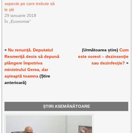
aspecte pe care trebuie să
le știi
29 ianuarie 2018
În „Economie”
«
Nu renunţă. Deputatul
(Următoarea știre)
Cum
Resmeriţă decis să depună
este corect – dezinsecţie
plângere împotriva
sau dezinfecţie?
»
ministrului Gerea, dar
aşteaptă toamna
(Știre
anterioară)
ȘTIRI ASEMĂNĂTOARE