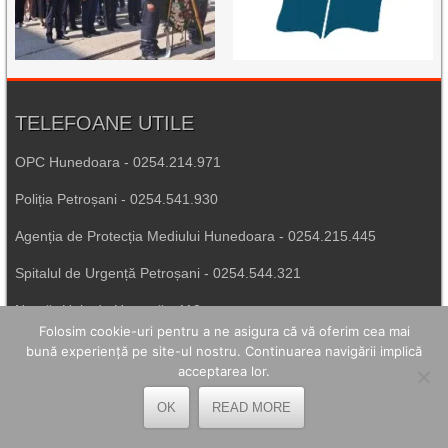
TELEFOANE UTILE
OPC Hunedoara - 0254.214.971
Poliția Petroșani - 0254.541.930
Agenția de Protecția Mediului Hunedoara - 0254.215.445
Spitalul de Urgență Petroșani - 0254.544.321
Număr Unic de Urgență - 112
Folosim cookie-uri pentru a ne asigura că vă oferim cea mai
bună experiență pe site-ul nostru. Continuarea navigării implică
LEGĂTURI UTILE
acceptarea lor.
Prefectura Hunedoara
OK
READ MORE
Poliția Română