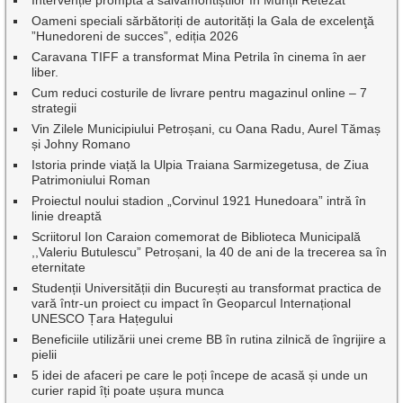
Intervenție promptă a salvamontiștilor în Munții Retezat
Oameni speciali sărbătoriți de autorități la Gala de excelenţă
”Hunedoreni de succes”, ediția 2026
Caravana TIFF a transformat Mina Petrila în cinema în aer
liber.
Cum reduci costurile de livrare pentru magazinul online – 7
strategii
Vin Zilele Municipiului Petroșani, cu Oana Radu, Aurel Tămaș
și Johny Romano
Istoria prinde viață la Ulpia Traiana Sarmizegetusa, de Ziua
Patrimoniului Roman
Proiectul noului stadion „Corvinul 1921 Hunedoara” intră în
linie dreaptă
Scriitorul Ion Caraion comemorat de Biblioteca Municipală
,,Valeriu Butulescu” Petroșani, la 40 de ani de la trecerea sa în
eternitate
Studenții Universității din București au transformat practica de
vară într-un proiect cu impact în Geoparcul Internațional
UNESCO Țara Hațegului
Beneficiile utilizării unei creme BB în rutina zilnică de îngrijire a
pielii
5 idei de afaceri pe care le poți începe de acasă și unde un
curier rapid îți poate ușura munca