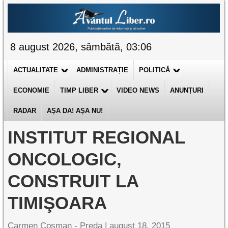
8 august 2026, sâmbătă, 03:06
ACTUALITATE
ADMINISTRAȚIE
POLITICĂ
ECONOMIE
TIMP LIBER
VIDEO NEWS
ANUNȚURI
RADAR
AȘA DA! AȘA NU!
INSTITUT REGIONAL
ONCOLOGIC,
CONSTRUIT LA
TIMIŞOARA
Carmen Cosman - Preda |
august 18, 2015