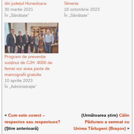
din județul Hunedoara
Simeria
30 martie 2021
18 octombrie 2023
În „Sănătate”
În „Sănătate”
Program de prevenție
susținut de CJH: 4000 de
femei vor avea parte de
mamografii gratuite
10 aprilie 2023
În „Administrație”
«
Cum este corect –
(Următoarea știre)
Călin
respectos sau respectuos?
Păduraru a semnat cu
(Știre anterioară)
Unirea Târlugeni (Braşov)
»