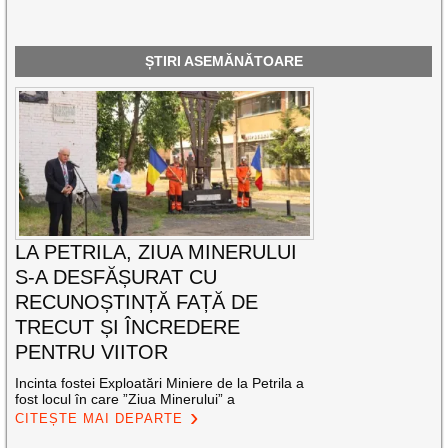
ȘTIRI ASEMĂNĂTOARE
LA PETRILA, ZIUA MINERULUI
S-A DESFĂȘURAT CU
RECUNOȘTINȚĂ FAȚĂ DE
TRECUT ȘI ÎNCREDERE
PENTRU VIITOR
Incinta fostei Exploatări Miniere de la Petrila a
fost locul în care ”Ziua Minerului” a
CITEȘTE MAI DEPARTE