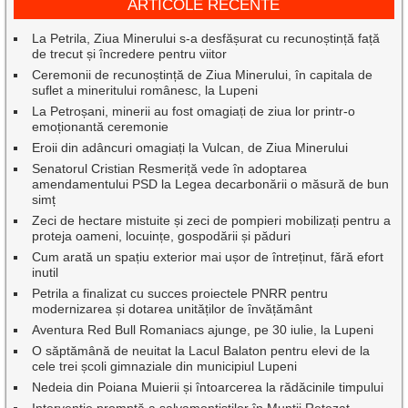
ARTICOLE RECENTE
La Petrila, Ziua Minerului s-a desfășurat cu recunoștință față
de trecut și încredere pentru viitor
Ceremonii de recunoștință de Ziua Minerului, în capitala de
suflet a mineritului românesc, la Lupeni
La Petroșani, minerii au fost omagiați de ziua lor printr-o
emoționantă ceremonie
Eroii din adâncuri omagiați la Vulcan, de Ziua Minerului
Senatorul Cristian Resmeriță vede în adoptarea
amendamentului PSD la Legea decarbonării o măsură de bun
simț
Zeci de hectare mistuite și zeci de pompieri mobilizați pentru a
proteja oameni, locuințe, gospodării și păduri
Cum arată un spațiu exterior mai ușor de întreținut, fără efort
inutil
Petrila a finalizat cu succes proiectele PNRR pentru
modernizarea și dotarea unităților de învățământ
Aventura Red Bull Romaniacs ajunge, pe 30 iulie, la Lupeni
O săptămână de neuitat la Lacul Balaton pentru elevi de la
cele trei școli gimnaziale din municipiul Lupeni
Nedeia din Poiana Muierii și întoarcerea la rădăcinile timpului