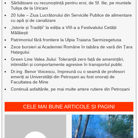
Sărbătoare cu recunoștință pentru eroi, de Sf. Ilie, pe muntele
Tulișa de la Uricani
20 Iulie – Ziua Lucrătorului din Serviciile Publice de alimentare
cu apă și de canalizare
„Istorie și Tradiții” la ediția a VIII-a a Festivalului Cetății
Mălăiești
Patrimoniul fără frontiere la Ulpia Traiana Sarmizegetusa
Zece bursieri ai Academiei Române în tabăra de vară din Țara
Hațegului
Green Line Valea Jiului: Toleranță zero față de amenințări,
intimidări și comportamente agresive în transportul public
Dr.ing. Benor Voicescu, împreună cu o seamă de profesori
emeriți ai Universității din Petroșani au fost onorați de
Facultatea de Mine
Continuă asfaltările, pe mai multe artere rutiere din Petroșani
CELE MAI BUNE ARTICOLE ȘI PAGINI