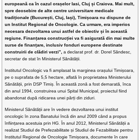
europeană ca în cazul orașelor Iasi, Cluj și Craiova. Mai mult,
spre deosebire de alte centre universitare medicale
tradiționale (București, Cluj, Iași), Timișoara nu dispune de
un Institut Regional de Oncologie. Ca urmare, era imperios
necesara dezvoltarea unui astfel de obiectiv și în această
regiune. Finanțarea construcției va fi asigurată din mai multe
surse de finanțare, inclusiv fonduri europene destinate
construirii de clădiri verzi”,
a declarat prof. dr. Dorel Săndesc,
secretar de stat în Ministerul Sănătății.
Institutul Oncologic va fi amplasat la marginea orașului Timișoara,
pe o suprafata de 5,5 hectare, aflată în proprietatea Ministerului
Sănătății, prin DSP Timiș. În această zonă a fost demarată, înca
din anul 1994, construirea unui Spital Municipal, proiectul fiind
abandonat după ridicarea unei părți din ziduri.
Ministerul Sănătății are în vedere dezvoltarea unui institut
oncologic în zona Banatului încă din anul 2009 când a propus
înființarea acestuia prin HG. În anul 2012, Ministerul Sănătății a
realizat Studiul de Prefezabilitate și Studiul de Fezabilitate pentru
Institutul Regional de Oncologie Timișoara, documente în care