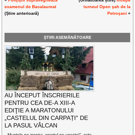
«
Poliţiştii supraveghează
(Următoarea știre)
Începe
examenul de Bacalaureat
turneul Open şah de la
(Știre anterioară)
Petroşani
»
ȘTIRI ASEMĂNĂTOARE
AU ÎNCEPUT ÎNSCRIERILE
PENTRU CEA DE-A XIII-A
EDIŢIE A MARATONULUI
„CASTELUL DIN CARPAȚI” DE
LA PASUL VÂLCAN
„„Muntele ne inspira, sportul ne uneste!”, este