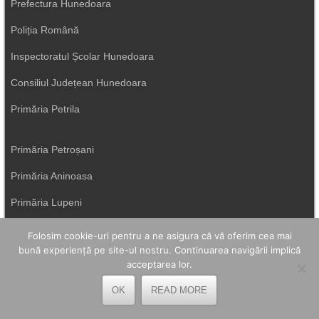
Prefectura Hunedoara
Poliția Română
Inspectoratul Școlar Hunedoara
Consiliul Județean Hunedoara
Primăria Petrila
Primăria Petroșani
Primăria Aninoasa
Primăria Lupeni
Direcția de Sănătate Hunedoara
Folosim cookie-uri pentru a ne asigura că vă oferim cea mai
bună experiență pe site-ul nostru. Continuarea navigării implică
Primăria Uricani
acceptarea lor.
ISU Hunedoara
OK
READ MORE
Primăria Vulcan