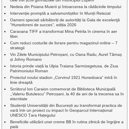
Nedeia din Poiana Muierii și întoarcerea la rădăcinile timpului
Intervenție promptă a salvamontiștilor în Munții Retezat
Oameni speciali sărbătoriți de autorități la Gala de excelenţă
”Hunedoreni de succes”, ediția 2026
Caravana TIFF a transformat Mina Petrila în cinema în aer
liber.
Cum reduci costurile de livrare pentru magazinul online – 7
strategii
Vin Zilele Municipiului Petroșani, cu Oana Radu, Aurel Tămaș
și Johny Romano
Istoria prinde viață la Ulpia Traiana Sarmizegetusa, de Ziua
Patrimoniului Roman
Proiectul noului stadion „Corvinul 1921 Hunedoara” intră în
linie dreaptă
Scriitorul Ion Caraion comemorat de Biblioteca Municipală
,,Valeriu Butulescu” Petroșani, la 40 de ani de la trecerea sa în
eternitate
Studenții Universității din București au transformat practica de
vară într-un proiect cu impact în Geoparcul Internațional
UNESCO Țara Hațegului
Beneficiile utilizării unei creme BB în rutina zilnică de îngrijire a
pielii