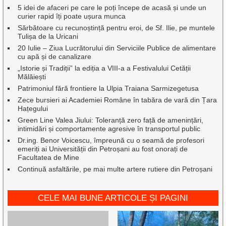
5 idei de afaceri pe care le poți începe de acasă și unde un
curier rapid îți poate ușura munca
Sărbătoare cu recunoștință pentru eroi, de Sf. Ilie, pe muntele
Tulișa de la Uricani
20 Iulie – Ziua Lucrătorului din Serviciile Publice de alimentare
cu apă și de canalizare
„Istorie și Tradiții” la ediția a VIII-a a Festivalului Cetății
Mălăiești
Patrimoniul fără frontiere la Ulpia Traiana Sarmizegetusa
Zece bursieri ai Academiei Române în tabăra de vară din Țara
Hațegului
Green Line Valea Jiului: Toleranță zero față de amenințări,
intimidări și comportamente agresive în transportul public
Dr.ing. Benor Voicescu, împreună cu o seamă de profesori
emeriți ai Universității din Petroșani au fost onorați de
Facultatea de Mine
Continuă asfaltările, pe mai multe artere rutiere din Petroșani
CELE MAI BUNE ARTICOLE ȘI PAGINI