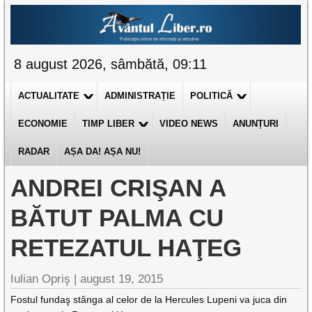
8 august 2026, sâmbătă, 09:11
ACTUALITATE
ADMINISTRAȚIE
POLITICĂ
ECONOMIE
TIMP LIBER
VIDEO NEWS
ANUNȚURI
RADAR
AȘA DA! AȘA NU!
ANDREI CRIŞAN A
BĂTUT PALMA CU
RETEZATUL HAŢEG
Iulian Opriş |
august 19, 2015
Fostul fundaş stânga al celor de la Hercules Lupeni va juca din