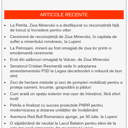
ARTICOLE RECENTE
La Petrila, Ziua Minerului s-a desfășurat cu recunoștință față
de trecut și încredere pentru viitor
Ceremonii de recunoștință de Ziua Minerului, în capitala de
suflet a mineritului românesc, la Lupeni
La Petroșani, minerii au fost omagiați de ziua lor printr-o
emoționantă ceremonie
Eroii din adâncuri omagiați la Vulcan, de Ziua Minerului
Senatorul Cristian Resmeriță vede în adoptarea
amendamentului PSD la Legea decarbonării o măsură de bun
simț
Zeci de hectare mistuite și zeci de pompieri mobilizați pentru a
proteja oameni, locuințe, gospodării și păduri
Cum arată un spațiu exterior mai ușor de întreținut, fără efort
inutil
Petrila a finalizat cu succes proiectele PNRR pentru
modernizarea și dotarea unităților de învățământ
Aventura Red Bull Romaniacs ajunge, pe 30 iulie, la Lupeni
O săptămână de neuitat la Lacul Balaton pentru elevi de la
cele trei școli gimnaziale din municipiul Lupeni