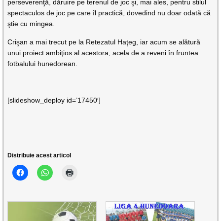
perseverenţă, dăruire pe terenul de joc şi, mai ales, pentru stilul
spectaculos de joc pe care îl practică, dovedind nu doar odată că
ştie cu mingea.
Crişan a mai trecut pe la Retezatul Haţeg, iar acum se alătură
unui proiect ambiţios al acestora, acela de a reveni în fruntea
fotbalului hunedorean.
[slideshow_deploy id=’17450′]
Distribuie acest articol