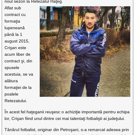
noul sezon la Retezatul Haţeg.
Aflat sub
contract cu
formaţia
lupeneană
până la 1
august 2015,
Crişan este
acum liber de
contract şi, din
spusele
acestuia, se va
alătura
formaţiei de la
poalele
Retezatului.
În acest fel haţeganii reuşesc o achiziţie importantă pentru echipa
lor, Crişan fiind unul dintre cei mai talentaţi fotbalişti ai judeţului.
Tânărul fotbalist, originar din Petroşani, s-a remarcat adesea prin