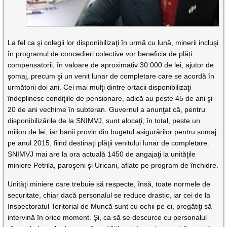
La fel ca şi colegii lor disponibilizaţi în urmă cu lună, minerii incluşi
în programul de concedieri colective vor beneficia de plăți
compensatorii, în valoare de aproximativ 30.000 de lei, ajutor de
şomaj, precum şi un venit lunar de completare care se acordă în
următorii doi ani. Cei mai mulţi dintre ortacii disponibilizaţi
îndeplinesc condiţiile de pensionare, adică au peste 45 de ani şi
20 de ani vechime în subteran. Guvernul a anunţat că, pentru
disponibilizările de la SNIMVJ, sunt alocaţi, în total, peste un
milion de lei, iar banii provin din bugetul asigurărilor pentru șomaj
pe anul 2015, fiind destinaţi plăţii venitului lunar de completare.
SNIMVJ mai are la ora actuală 1450 de angajaţi la unităţile
miniere Petrila, paroşeni şi Uricani, aflate pe program de închidre.
Unităţi miniere care trebuie să respecte, însă, toate normele de
securitate, chiar dacă personalul se reduce drastic, iar cei de la
Inspectoratul Teritorial de Muncă sunt cu ochii pe ei, pregătiţi să
intervină în orice moment. Şi, ca să se descurce cu personalul