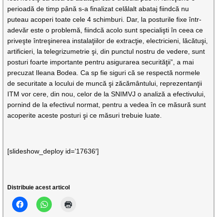
perioadă de timp până s-a finalizat celălalt abataj fiindcă nu
puteau acoperi toate cele 4 schimburi. Dar, la posturile fixe într-
adevăr este o problemă, fiindcă acolo sunt specialişti în ceea ce
priveşte întreşinerea instalaţiilor de extracţie, electricieni, lăcătuşi,
artificieri, la telegrizumetrie şi, din punctul nostru de vedere, sunt
posturi foarte importante pentru asigurarea securităţii”, a mai
precuzat Ileana Bodea. Ca sp fie siguri că se respectă normele
de securitate a locului de muncă şi zăcământului, reprezentanţii
ITM vor cere, din nou, celor de la SNIMVJ o analiză a efectivului,
pornind de la efectivul normat, pentru a vedea în ce măsură sunt
acoperite aceste posturi şi ce măsuri trebuie luate.
[slideshow_deploy id=’17636′]
Distribuie acest articol