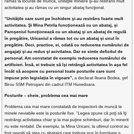
rămas la locurile de muncă, unităţile miniere şi-au restrâns mult
activitatea şi au rămas cu un singur abataj funcţional.
“Unităţile care sunt pe închidere şi-au restrâns foarte mult
activitatea. Şi Mina Petrila funcţionează cu un abataj, şi
Paroşeniul funcţionează cu un abataj şi un abataj de regulă
în pregătire, Uricaniul a rămas tot cu un abataj şi unul în
pregătire. Deci, practice, ei, odată cu reducerea numărului de
angajaţi şi-au redus şi acivitatea. Dar se simte deficitul de
personal. Am constatat de exemplu reducerea numărului de
artificieri. Însă, ei trebuie să îşi retrângă activitatea în aşa fel
încât să acopere cu personal toate posturile care sunt
impuse prin legislaţia în vigoare”,
a declarat Ileana Bodea, şef
Birou SSM Petroşani din cadrul ITM Hunedoara.
Posturile – cheie, problema cea mai mare
Problema cea mai mare constatată de inspectorii de muncă la
minele neviabile este la posturile fixe. “Legea spune că poţi să îţi
restrângi activitatea chiar şi la mai puţine schimburi, dar în minerit
nu este rentabil. De exemplu, la Mina Uricani, la ultimul control au
fost nevoiţi să stea cu abatajul care trebuia pus în funcţiune o