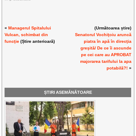
«
Managerul Spitalului
(Următoarea știre)
Vulcan, schimbat din
Senatorul Vochiţoiu aruncă
funcţie
(Știre anterioară)
piatra în apă în direcţia
greşită/ De ce îi ascunde
pe cei care au APROBAT
majorarea tarifului la apa
potabilă?!
»
ȘTIRI ASEMĂNĂTOARE