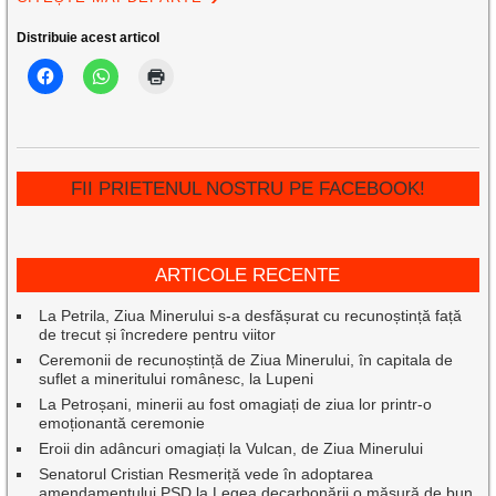
Distribuie acest articol
FII PRIETENUL NOSTRU PE FACEBOOK!
ARTICOLE RECENTE
La Petrila, Ziua Minerului s-a desfășurat cu recunoștință față
de trecut și încredere pentru viitor
Ceremonii de recunoștință de Ziua Minerului, în capitala de
suflet a mineritului românesc, la Lupeni
La Petroșani, minerii au fost omagiați de ziua lor printr-o
emoționantă ceremonie
Eroii din adâncuri omagiați la Vulcan, de Ziua Minerului
Senatorul Cristian Resmeriță vede în adoptarea
amendamentului PSD la Legea decarbonării o măsură de bun