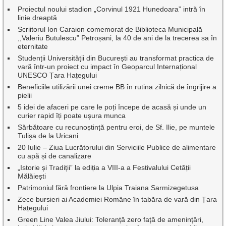
Proiectul noului stadion „Corvinul 1921 Hunedoara” intră în
linie dreaptă
Scriitorul Ion Caraion comemorat de Biblioteca Municipală
,,Valeriu Butulescu” Petroșani, la 40 de ani de la trecerea sa în
eternitate
Studenții Universității din București au transformat practica de
vară într-un proiect cu impact în Geoparcul Internațional
UNESCO Țara Hațegului
Beneficiile utilizării unei creme BB în rutina zilnică de îngrijire a
pielii
5 idei de afaceri pe care le poți începe de acasă și unde un
curier rapid îți poate ușura munca
Sărbătoare cu recunoștință pentru eroi, de Sf. Ilie, pe muntele
Tulișa de la Uricani
20 Iulie – Ziua Lucrătorului din Serviciile Publice de alimentare
cu apă și de canalizare
„Istorie și Tradiții” la ediția a VIII-a a Festivalului Cetății
Mălăiești
Patrimoniul fără frontiere la Ulpia Traiana Sarmizegetusa
Zece bursieri ai Academiei Române în tabăra de vară din Țara
Hațegului
Green Line Valea Jiului: Toleranță zero față de amenințări,