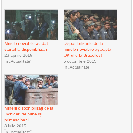
Minele neviabile au dat
Disponibilizările de la
startul la disponibilizări
minele neviabile aşteaptă
23 aprilie 2015
OK-ul e la Bruxelles!
În „Actualitate”
5 octombrie 2015
În „Actualitate”
Minerii disponibilizaţi de la
Închideri de Mine îşi
primesc banii
8 iulie 2015
În „Actualitate”