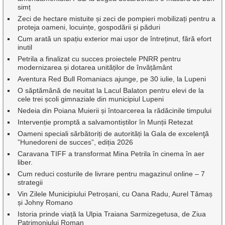
simț
Zeci de hectare mistuite și zeci de pompieri mobilizați pentru a
proteja oameni, locuințe, gospodării și păduri
Cum arată un spațiu exterior mai ușor de întreținut, fără efort
inutil
Petrila a finalizat cu succes proiectele PNRR pentru
modernizarea și dotarea unităților de învățământ
Aventura Red Bull Romaniacs ajunge, pe 30 iulie, la Lupeni
O săptămână de neuitat la Lacul Balaton pentru elevi de la
cele trei școli gimnaziale din municipiul Lupeni
Nedeia din Poiana Muierii și întoarcerea la rădăcinile timpului
Intervenție promptă a salvamontiștilor în Munții Retezat
Oameni speciali sărbătoriți de autorități la Gala de excelenţă
”Hunedoreni de succes”, ediția 2026
Caravana TIFF a transformat Mina Petrila în cinema în aer
liber.
Cum reduci costurile de livrare pentru magazinul online – 7
strategii
Vin Zilele Municipiului Petroșani, cu Oana Radu, Aurel Tămaș
și Johny Romano
Istoria prinde viață la Ulpia Traiana Sarmizegetusa, de Ziua
Patrimoniului Roman