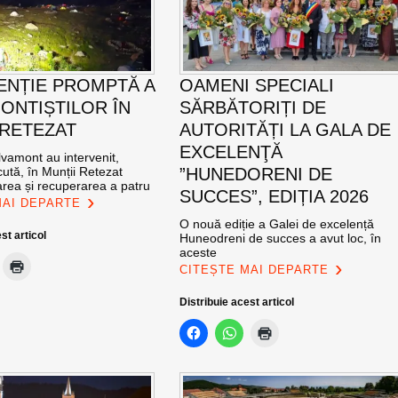
ENȚIE PROMPTĂ A
OAMENI SPECIALI
ONTIȘTILOR ÎN
SĂRBĂTORIȚI DE
 RETEZAT
AUTORITĂȚI LA GALA DE
EXCELENŢĂ
vamont au intervenit,
ută, în Munții Retezat
”HUNEDORENI DE
area și recuperarea a patru
SUCCES”, EDIȚIA 2026
MAI DEPARTE
O nouă ediție a Galei de excelență
st articol
Huneodreni de succes a avut loc, în
aceste
CITEȘTE MAI DEPARTE
Distribuie acest articol