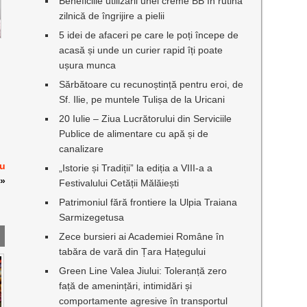
Beneficiile utilizării unei creme BB în rutina
zilnică de îngrijire a pielii
5 idei de afaceri pe care le poți începe de
acasă și unde un curier rapid îți poate
ușura munca
Sărbătoare cu recunoștință pentru eroi, de
Sf. Ilie, pe muntele Tulișa de la Uricani
20 Iulie – Ziua Lucrătorului din Serviciile
Publice de alimentare cu apă și de
canalizare
ru
„Istorie și Tradiții” la ediția a VIII-a a
»
Festivalului Cetății Mălăiești
Patrimoniul fără frontiere la Ulpia Traiana
Sarmizegetusa
Zece bursieri ai Academiei Române în
tabăra de vară din Țara Hațegului
Green Line Valea Jiului: Toleranță zero
față de amenințări, intimidări și
comportamente agresive în transportul