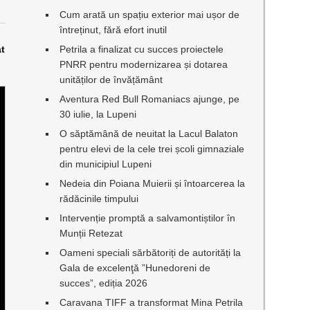
Cum arată un spațiu exterior mai ușor de
întreținut, fără efort inutil
at
Petrila a finalizat cu succes proiectele
PNRR pentru modernizarea și dotarea
unităților de învățământ
Aventura Red Bull Romaniacs ajunge, pe
30 iulie, la Lupeni
O săptămână de neuitat la Lacul Balaton
pentru elevi de la cele trei școli gimnaziale
din municipiul Lupeni
Nedeia din Poiana Muierii și întoarcerea la
rădăcinile timpului
Intervenție promptă a salvamontiștilor în
Munții Retezat
Oameni speciali sărbătoriți de autorități la
Gala de excelenţă ”Hunedoreni de
succes”, ediția 2026
Caravana TIFF a transformat Mina Petrila