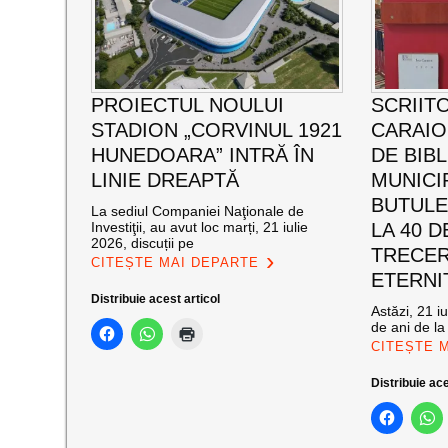
PROIECTUL NOULUI
SCRIIT
STADION „CORVINUL 1921
CARAI
HUNEDOARA” INTRĂ ÎN
DE BIB
LINIE DREAPTĂ
MUNICI
BUTULE
La sediul Companiei Naţionale de
Investiţii, au avut loc marți, 21 iulie
LA 40 D
2026, discuții pe
TRECER
CITEȘTE MAI DEPARTE
ETERNI
Distribuie acest articol
Astăzi, 21 i
de ani de la
CITEȘTE 
Distribuie ace