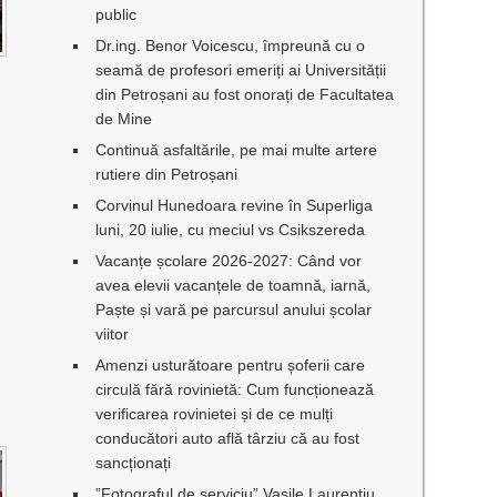
public
Dr.ing. Benor Voicescu, împreună cu o
seamă de profesori emeriți ai Universității
din Petroșani au fost onorați de Facultatea
de Mine
Continuă asfaltările, pe mai multe artere
rutiere din Petroșani
Corvinul Hunedoara revine în Superliga
luni, 20 iulie, cu meciul vs Csikszereda
Vacanțe școlare 2026-2027: Când vor
avea elevii vacanțele de toamnă, iarnă,
Paște și vară pe parcursul anului școlar
viitor
Amenzi usturătoare pentru șoferii care
circulă fără rovinietă: Cum funcționează
verificarea rovinietei și de ce mulți
conducători auto află târziu că au fost
sancționați
”Fotograful de serviciu” Vasile Laurențiu