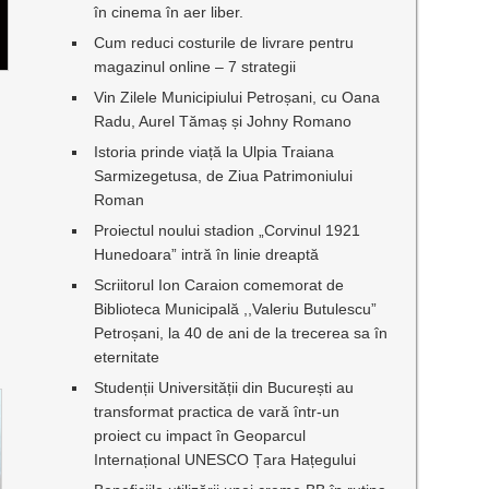
în cinema în aer liber.
Cum reduci costurile de livrare pentru
magazinul online – 7 strategii
Vin Zilele Municipiului Petroșani, cu Oana
Radu, Aurel Tămaș și Johny Romano
Istoria prinde viață la Ulpia Traiana
Sarmizegetusa, de Ziua Patrimoniului
Roman
Proiectul noului stadion „Corvinul 1921
Hunedoara” intră în linie dreaptă
Scriitorul Ion Caraion comemorat de
Biblioteca Municipală ,,Valeriu Butulescu”
Petroșani, la 40 de ani de la trecerea sa în
eternitate
Studenții Universității din București au
transformat practica de vară într-un
proiect cu impact în Geoparcul
Internațional UNESCO Țara Hațegului