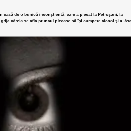
în casă de o bunică inconştientă, care a plecat la Petroşani, la
grija căreia se afla pruncul plecase să îşi cumpere alcool şi a lăs