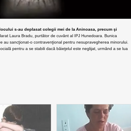
 locului s-au deplasat colegii mei de la Aninoasa, precum şi
larat Laura Bradu, purtător de cuvânt al IPJ Hunedoara. Bunica
 care au sancţionat-o contravenţional pentru nesupravegherea minorului.
cială pentru a se stabili dacă băieţelul este neglijat, urmând a se lua