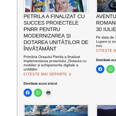
PETRILA A FINALIZAT CU
AVENTU
SUCCES PROIECTELE
ROMANI
PNRR PENTRU
30 IULI
MODERNIZAREA ȘI
Pe data de 3
DOTAREA UNITĂȚILOR DE
Lupeni și zo
nou
ÎNVĂȚĂMÂNT
CITEȘTE 
Primăria Orașului Petrila a finalizat
Distribuie ace
implementarea proiectului „Dotarea cu
mobilier și echipamente digitale a
unităților
CITEȘTE MAI DEPARTE
Distribuie acest articol