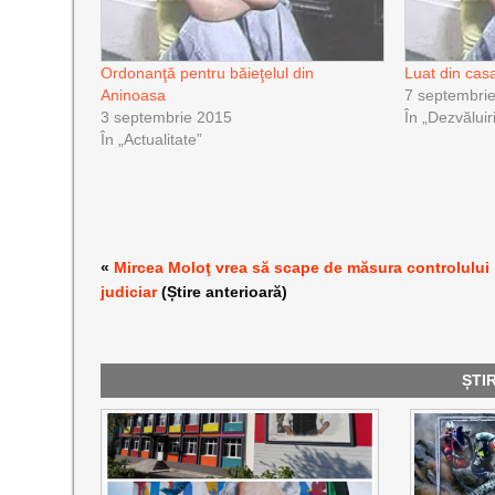
Ordonanţă pentru băieţelul din
Luat din cas
Aninoasa
7 septembri
3 septembrie 2015
În „Dezvăluir
În „Actualitate”
«
Mircea Moloţ vrea să scape de măsura controlului
judiciar
(Știre anterioară)
ȘTI