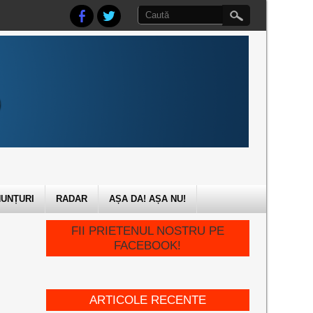
UNȚURI
RADAR
AȘA DA! AȘA NU!
FII PRIETENUL NOSTRU PE
FACEBOOK!
ARTICOLE RECENTE