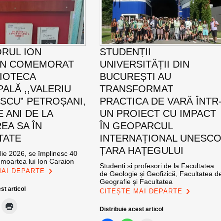
ORUL ION
STUDENȚII
ON COMEMORAT
UNIVERSITĂȚII DIN
LIOTECA
BUCUREȘTI AU
PALĂ ,,VALERIU
TRANSFORMAT
SCU” PETROȘANI,
PRACTICA DE VARĂ ÎNTR
E ANI DE LA
UN PROIECT CU IMPACT
EA SA ÎN
ÎN GEOPARCUL
TATE
INTERNAȚIONAL UNESC
ȚARA HAȚEGULUI
ulie 2026, se împlinesc 40
 moartea lui Ion Caraion
Studenți și profesori de la Facultatea
MAI DEPARTE
de Geologie și Geofizică, Facultatea d
Geografie și Facultatea
st articol
CITEȘTE MAI DEPARTE
Distribuie acest articol