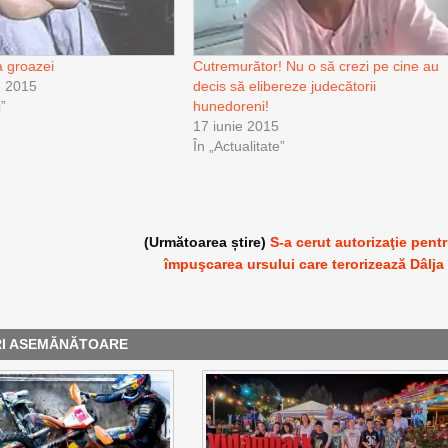
a groazei
Cutremurător! Nu o să crezi pe cine au
e 2015
decis să elibereze judecătorii
i”
hunedoreni!
17 iunie 2015
În „Actualitate”
(Următoarea știre)
S-a cerut autorizaţie pent
împuşcarea ursului care terorizează Dâlja
RI ASEMĂNĂTOARE