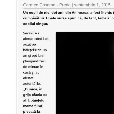
Carmen Cosman - Preda |
septembrie 1, 2015
Un copil de nici doi ani, din Aninoasa, a fost închis 
cumpărături. Unele surse spun că, de fapt, femeia în 
copilul singur.
Vecinii s-au
alertat când l-au
auzit pe
băieţelul de un
an şi opt luni
plângând zeci
de minute în
casă şi au
alertat
autorităţile.
„Bunica, în
grija căreia se
află băieţelul,
mama fiind
plecată la