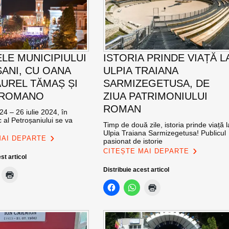
ELE MUNICIPIULUI
ISTORIA PRINDE VIAȚĂ L
ANI, CU OANA
ULPIA TRAIANA
AUREL TĂMAȘ ȘI
SARMIZEGETUSA, DE
 ROMANO
ZIUA PATRIMONIULUI
ROMAN
24 – 26 iulie 2024, în
c al Petroșaniului se va
Timp de două zile, istoria prinde viață l
Ulpia Traiana Sarmizegetusa! Publicul
MAI DEPARTE
pasionat de istorie
CITEȘTE MAI DEPARTE
st articol
Distribuie acest articol