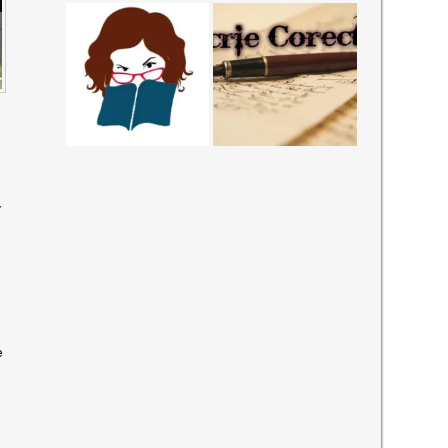
-
O
e