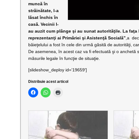
muncă în
străinătate, l-a
lăsat închis în
casă. Vecinii l-
au auzit cum plânge şi au sunat autorităţile. La faţa
reprezentanţi ai Primăriei şi Asistenţă Socială”
,a dec
băieţelului a fost în cele din urmă găsită de autorităţi,
De asemenea, în acest caz va fi efectuată şi o anchetă so
măsurile legale în funcţie de situaţie.
[slideshow_deploy id=’19659′]
Distribuie acest articol