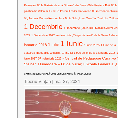
Petroșani
00 la Galeria de artă ”Forma” din Deva
00 la Peștera Bolii
00 la
plastici din Valea Jiului
00 în Parcul Eroilor din Vulcan
00 în zona vechiului
00; Antonia Morarul Alecsia Ilieș
00 la Sala „Liviu Oros” a Centrului Cult
1 Decembrie
1 Decembrie ( de la Iuliu Maniu la Aurel Vla
2022
1 Decembrie 2022 se deschide „Târgul de iarnă” de la Deva
1 dece
1 Iunie
1 iulie
ianuarie 2018
1 Iunie 2025
1 Iunie de la 
valoarea impozabila a cladirii.
1.450 lei
1.900 de lei de la 1 ianuarie 2018
1
• Centrul de Pedagogie Curativă 
iunie 2017
07 noiembrie 2022
Steiner” Hunedoara – 68 de burse; • Școala Generală „I
CAMPANIE ELECTORALĂ CU IZ DE HULIGANISM ÎN VALEA JIULUI
Tiberiu Vințan |
mai 27, 2024