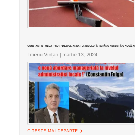
CONSTANTIN FULGA (PSD): ”DEZVOLTAREA TURISMULUI ÎN PARÂNG NECESITĂ O NOUĂ 
Tiberiu Vințan |
martie 13, 2024
CITEȘTE MAI DEPARTE