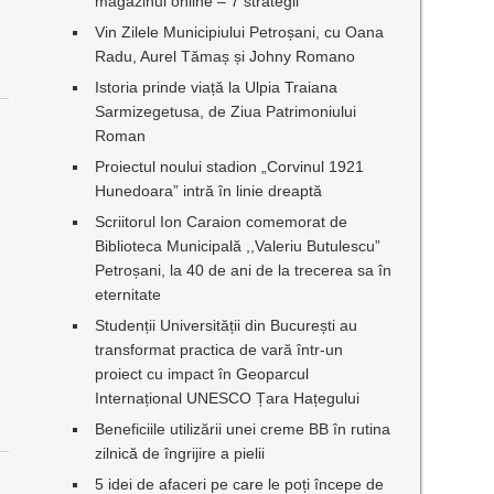
magazinul online – 7 strategii
Vin Zilele Municipiului Petroșani, cu Oana
Radu, Aurel Tămaș și Johny Romano
Istoria prinde viață la Ulpia Traiana
Sarmizegetusa, de Ziua Patrimoniului
Roman
Proiectul noului stadion „Corvinul 1921
Hunedoara” intră în linie dreaptă
Scriitorul Ion Caraion comemorat de
Biblioteca Municipală ,,Valeriu Butulescu”
Petroșani, la 40 de ani de la trecerea sa în
eternitate
Studenții Universității din București au
transformat practica de vară într-un
proiect cu impact în Geoparcul
Internațional UNESCO Țara Hațegului
Beneficiile utilizării unei creme BB în rutina
zilnică de îngrijire a pielii
i
5 idei de afaceri pe care le poți începe de