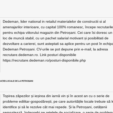
Dedeman, lider national in retailul materialelor de constructii si al
amenajarilor interioare, cu capital 100% romanesc, începe recrutaril
pentru echipa viitorului magazin din Petroșani. Cei care îsi doresc un
loc de muncă stabil, cu un pachet salarial motivant și posibilitati de
dezvoltare a carierei, sunt asteptati sa aplice pentru un post în echip
Dedeman Petroșani. CV-urile se pot depune prin e-mail, la adresa
recrutare.dedeman.ro. Link posturi disponibile
https://recrutare.dedeman.ro/posturi-disponibile.php
AȚIEI LOCALE DE LA PETROȘANI
Topirea zăpezilor și ieșirea din iarnă vin și în acest an cu o serie de
probleme edilitar-gospodărești, pe care autoritățile locale trebuie să l
identifice și să le rezolve cât mai repede. Și la Petroșani, cetățenii
semnalează, îndeosebi pe rețelele de socializare, o serie de proble