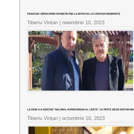
FRANCISC GERSCHNER REVINE ÎN PSD LA INVITAȚIA LUI CRISTIAN RESMERIȚĂ
Tiberiu Vințan |
noiembrie 10, 2023
LA DEVA S-A DESCHIS ”SALONUL HUNEDOREAN AL CĂRȚII”, CU PESTE 100 DE EDITURI PA
Tiberiu Vințan |
octombrie 10, 2023