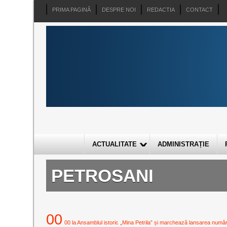
PRIMA PAGINĂ
DESPRE NOI
REDACTIA
CONTACT
ACTUALITATE
ADMINISTRAȚIE
PETROSANI
00
00 la Ansamblul istoric „Mina Petrila” și marchează lansarea numărulu