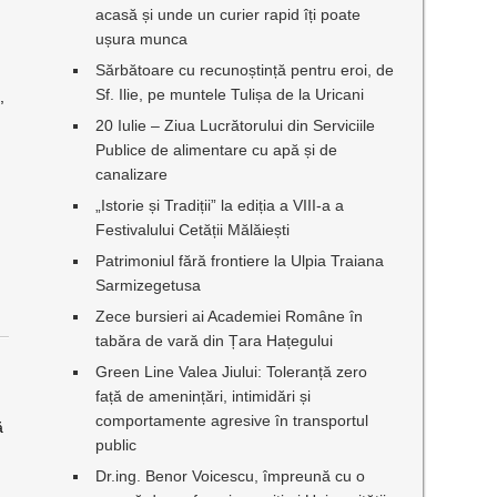
acasă și unde un curier rapid îți poate
ușura munca
Sărbătoare cu recunoștință pentru eroi, de
Sf. Ilie, pe muntele Tulișa de la Uricani
,
20 Iulie – Ziua Lucrătorului din Serviciile
Publice de alimentare cu apă și de
canalizare
„Istorie și Tradiții” la ediția a VIII-a a
Festivalului Cetății Mălăiești
Patrimoniul fără frontiere la Ulpia Traiana
Sarmizegetusa
Zece bursieri ai Academiei Române în
tabăra de vară din Țara Hațegului
Green Line Valea Jiului: Toleranță zero
față de amenințări, intimidări și
comportamente agresive în transportul
ă
public
Dr.ing. Benor Voicescu, împreună cu o