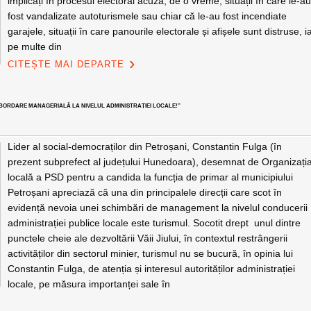
implicați în procesul electoral acuză, de o vreme, situații în care le-a
fost vandalizate autoturismele sau chiar că le-au fost incendiate
garajele, situații în care panourile electorale și afișele sunt distruse, i
pe multe din
CITEȘTE MAI DEPARTE
ABORDARE MANAGERIALĂ LA NIVELUL ADMINISTRAȚIEI LOCALE!”
Lider al social-democraților din Petroșani, Constantin Fulga (în
prezent subprefect al județului Hunedoara), desemnat de Organizați
locală a PSD pentru a candida la funcția de primar al municipiului
Petroșani apreciază că una din principalele direcții care scot în
evidență nevoia unei schimbări de management la nivelul conducerii
administrației publice locale este turismul. Socotit drept unul dintre
punctele cheie ale dezvoltării Văii Jiului, în contextul restrângerii
activităților din sectorul minier, turismul nu se bucură, în opinia lui
Constantin Fulga, de atenția și interesul autorităților administrației
locale, pe măsura importanței sale în