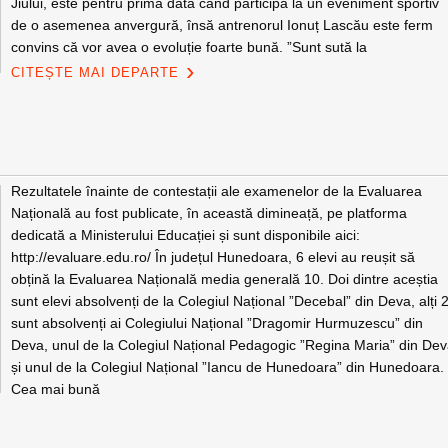
Jiului, este pentru prima dată când participă la un eveniment sportiv
de o asemenea anvergură, însă antrenorul Ionuț Lascău este ferm
convins că vor avea o evoluție foarte bună. ”Sunt sută la
CITEȘTE MAI DEPARTE
Rezultatele înainte de contestații ale examenelor de la Evaluarea
Națională au fost publicate, în această dimineață, pe platforma
dedicată a Ministerului Educației și sunt disponibile aici:
http://evaluare.edu.ro/ În județul Hunedoara, 6 elevi au reușit să
obțină la Evaluarea Națională media generală 10. Doi dintre aceștia
sunt elevi absolvenți de la Colegiul Național ”Decebal” din Deva, alți 
sunt absolvenți ai Colegiului Național ”Dragomir Hurmuzescu” din
Deva, unul de la Colegiul Național Pedagogic ”Regina Maria” din De
și unul de la Colegiul Național ”Iancu de Hunedoara” din Hunedoara.
Cea mai bună