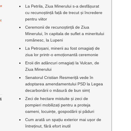
La Petrila, Ziua Minerului s-a desfășurat
or
cu recunoștință față de trecut și încredere
pentru viitor
st
Ceremonii de recunoștință de Ziua
Minerului, în capitala de suflet a mineritului
românesc, la Lupeni
La Petroșani, minerii au fost omagiați de
ziua lor printr-o emoționantă ceremonie
Eroii din adâncuri omagiați la Vulcan, de
Ziua Minerului
Senatorul Cristian Resmeriță vede în
adoptarea amendamentului PSD la Legea
decarbonării o măsură de bun simț
Zeci de hectare mistuite și zeci de
24
pompieri mobilizați pentru a proteja
oameni, locuințe, gospodării și păduri
Cum arată un spațiu exterior mai ușor de
întreținut, fără efort inutil