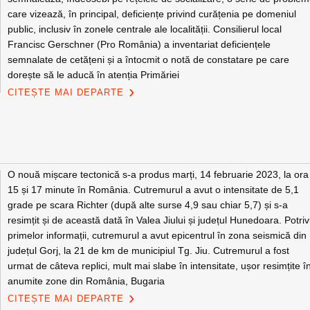
care vizează, în principal, deficiențe privind curățenia pe domeniul
public, inclusiv în zonele centrale ale localității. Consilierul local
Francisc Gerschner (Pro România) a inventariat deficiențele
semnalate de cetățeni și a întocmit o notă de constatare pe care
dorește să le aducă în atenția Primăriei
CITEȘTE MAI DEPARTE
O nouă mișcare tectonică s-a produs marți, 14 februarie 2023, la ora
15 și 17 minute în România. Cutremurul a avut o intensitate de 5,1
grade pe scara Richter (după alte surse 4,9 sau chiar 5,7) și s-a
resimțit și de această dată în Valea Jiului și județul Hunedoara. Potriv
primelor informații, cutremurul a avut epicentrul în zona seismică din
județul Gorj, la 21 de km de municipiul Tg. Jiu. Cutremurul a fost
urmat de câteva replici, mult mai slabe în intensitate, ușor resimțite î
anumite zone din România, Bugaria
CITEȘTE MAI DEPARTE