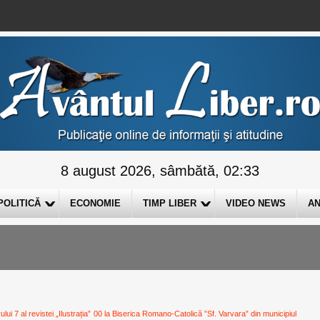
8 august 2026, sâmbătă, 02:33
POLITICĂ
ECONOMIE
TIMP LIBER
VIDEO NEWS
AN
i 7 al revistei „Ilustrația”
00 la Biserica Romano-Catolică ”Sf. Varvara” din municipiul