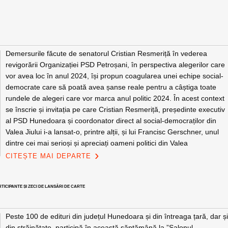
Demersurile făcute de senatorul Cristian Resmeriță în vederea
revigorării Organizației PSD Petroșani, în perspectiva alegerilor care
vor avea loc în anul 2024, își propun coagularea unei echipe social-
democrate care să poată avea șanse reale pentru a câștiga toate
rundele de alegeri care vor marca anul politic 2024. În acest context
se înscrie și invitația pe care Cristian Resmeriță, președinte executiv
al PSD Hunedoara și coordonator direct al social-democraților din
Valea Jiului i-a lansat-o, printre alții, și lui Francisc Gerschner, unul
dintre cei mai serioși și apreciați oameni politici din Valea
CITEȘTE MAI DEPARTE
RTICIPANTE ȘI ZECI DE LANSĂRI DE CARTE
Peste 100 de edituri din județul Hunedoara și din întreaga țară, dar ș
din străinătate, participă în această săptămână la ”Salonul