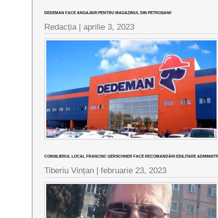
DEDEMAN FACE ANGAJARI PENTRU MAGAZINUL DIN PETROȘANI!
Redacția |
aprilie 3, 2023
CONSILIERUL LOCAL FRANCISC GERSCHNER FACE RECOMANDĂRI EDILITARE ADMINISTR
Tiberiu Vințan |
februarie 23, 2023