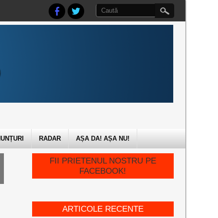
UNȚURI
RADAR
AȘA DA! AȘA NU!
FII PRIETENUL NOSTRU PE
FACEBOOK!
ARTICOLE RECENTE