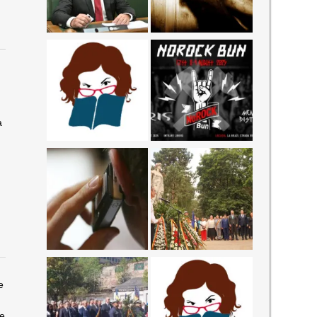
e
a
e
me