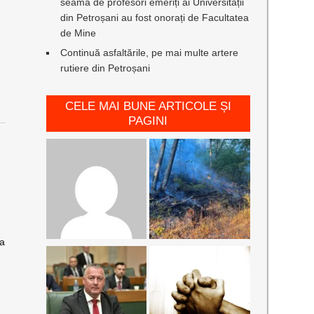
seamă de profesori emeriți ai Universității
din Petroșani au fost onorați de Facultatea
de Mine
Continuă asfaltările, pe mai multe artere
rutiere din Petroșani
CELE MAI BUNE ARTICOLE ȘI
PAGINI
2
va