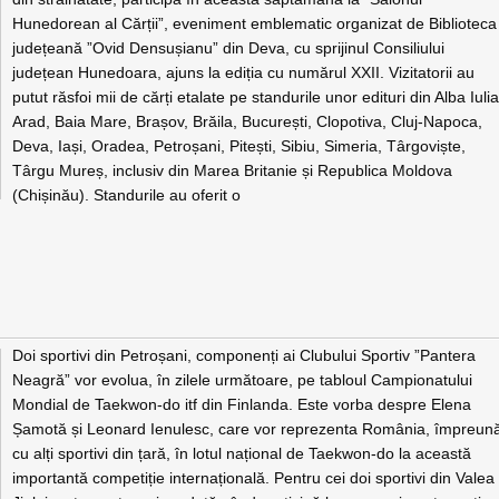
Hunedorean al Cărții”, eveniment emblematic organizat de Biblioteca
județeană ”Ovid Densușianu” din Deva, cu sprijinul Consiliului
județean Hunedoara, ajuns la ediția cu numărul XXII. Vizitatorii au
putut răsfoi mii de cărți etalate pe standurile unor edituri din Alba Iulia
Arad, Baia Mare, Brașov, Brăila, București, Clopotiva, Cluj-Napoca,
Deva, Iași, Oradea, Petroșani, Pitești, Sibiu, Simeria, Târgoviște,
Târgu Mureș, inclusiv din Marea Britanie și Republica Moldova
(Chișinău). Standurile au oferit o
Doi sportivi din Petroșani, componenți ai Clubului Sportiv ”Pantera
Neagră” vor evolua, în zilele următoare, pe tabloul Campionatului
Mondial de Taekwon-do itf din Finlanda. Este vorba despre Elena
Șamotă și Leonard Ienulesc, care vor reprezenta România, împreun
cu alți sportivi din țară, în lotul național de Taekwon-do la această
importantă competiție internațională. Pentru cei doi sportivi din Valea