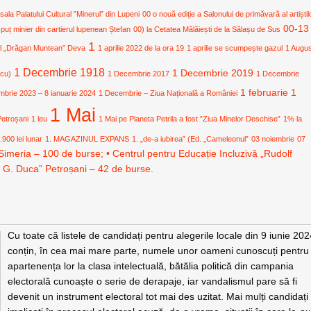
 sala Palatului Cultural ”Minerul” din Lupeni
00 o nouă ediție a Salonului de primăvară al artiștil
00-13
 puț minier din cartierul lupenean Ștefan
00) la Cetatea Mălăiești de la Sălașu de Sus
1
ural „Drăgan Muntean” Deva
1 aprilie 2022 de la ora 19
1 aprilie se scumpește gazul
1 Augu
1 Decembrie 1918
1 Decembrie 2019
icu)
1 Decembrie 2017
1 Decembrie
1 februarie
1
mbrie 2023 – 8 ianuarie 2024
1 Decembrie – Ziua Națională a României
1 Mai
Petroșani
1 leu
1 Mai pe Planeta Petrila a fost ”Ziua Minelor Deschise”
1% la
.900 lei lunar
1. MAGAZINUL EXPANS
1. „de-a iubirea” (Ed. „Cameleonul”
03 noiembrie
07
Simeria – 100 de burse; • Centrul pentru Educație Incluzivă „Rudolf
. G. Duca” Petroșani – 42 de burse.
Cu toate că listele de candidați pentru alegerile locale din 9 iunie 20
conțin, în cea mai mare parte, numele unor oameni cunoscuți pentru
apartenența lor la clasa intelectuală, bătălia politică din campania
electorală cunoaște o serie de derapaje, iar vandalismul pare să fi
devenit un instrument electoral tot mai des uzitat. Mai mulți candidați