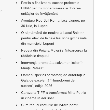
u
Petrila a finalizat cu succes proiectele
PNRR pentru modernizarea și dotarea
ar
unităților de învățământ
Aventura Red Bull Romaniacs ajunge, pe
30 iulie, la Lupeni
O săptămână de neuitat la Lacul Balaton
pentru elevi de la cele trei școli gimnaziale
din municipiul Lupeni
Nedeia din Poiana Muierii și întoarcerea la
rădăcinile timpului
a
Intervenție promptă a salvamontiștilor în
Munții Retezat
Oameni speciali sărbătoriți de autorități la
Gala de excelenţă ”Hunedoreni de
succes”, ediția 2026
Caravana TIFF a transformat Mina Petrila
în cinema în aer liber.
Cum reduci costurile de livrare pentru