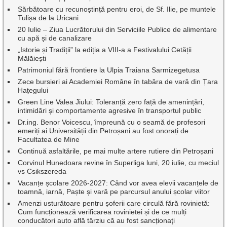
Sărbătoare cu recunoștință pentru eroi, de Sf. Ilie, pe muntele
Tulișa de la Uricani
20 Iulie – Ziua Lucrătorului din Serviciile Publice de alimentare
cu apă și de canalizare
„Istorie și Tradiții” la ediția a VIII-a a Festivalului Cetății
Mălăiești
Patrimoniul fără frontiere la Ulpia Traiana Sarmizegetusa
Zece bursieri ai Academiei Române în tabăra de vară din Țara
Hațegului
Green Line Valea Jiului: Toleranță zero față de amenințări,
intimidări și comportamente agresive în transportul public
Dr.ing. Benor Voicescu, împreună cu o seamă de profesori
emeriți ai Universității din Petroșani au fost onorați de
Facultatea de Mine
Continuă asfaltările, pe mai multe artere rutiere din Petroșani
Corvinul Hunedoara revine în Superliga luni, 20 iulie, cu meciul
vs Csikszereda
Vacanțe școlare 2026-2027: Când vor avea elevii vacanțele de
toamnă, iarnă, Paște și vară pe parcursul anului școlar viitor
Amenzi usturătoare pentru șoferii care circulă fără rovinietă:
Cum funcționează verificarea rovinietei și de ce mulți
conducători auto află târziu că au fost sancționați