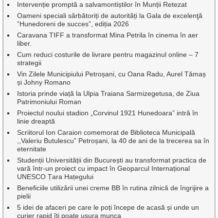
Intervenție promptă a salvamontiștilor în Munții Retezat
Oameni speciali sărbătoriți de autorități la Gala de excelenţă
”Hunedoreni de succes”, ediția 2026
Caravana TIFF a transformat Mina Petrila în cinema în aer
liber.
Cum reduci costurile de livrare pentru magazinul online – 7
strategii
Vin Zilele Municipiului Petroșani, cu Oana Radu, Aurel Tămaș
și Johny Romano
Istoria prinde viață la Ulpia Traiana Sarmizegetusa, de Ziua
Patrimoniului Roman
Proiectul noului stadion „Corvinul 1921 Hunedoara” intră în
linie dreaptă
Scriitorul Ion Caraion comemorat de Biblioteca Municipală
,,Valeriu Butulescu” Petroșani, la 40 de ani de la trecerea sa în
eternitate
Studenții Universității din București au transformat practica de
vară într-un proiect cu impact în Geoparcul Internațional
UNESCO Țara Hațegului
Beneficiile utilizării unei creme BB în rutina zilnică de îngrijire a
pielii
5 idei de afaceri pe care le poți începe de acasă și unde un
curier rapid îți poate ușura munca