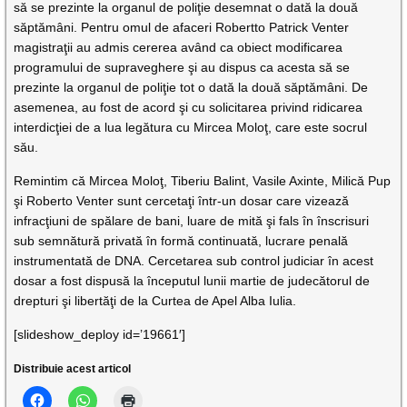
să se prezinte la organul de poliţie desemnat o dată la două
săptămâni. Pentru omul de afaceri Robertto Patrick Venter
magistraţii au admis cererea având ca obiect modificarea
programului de supraveghere şi au dispus ca acesta să se
prezinte la organul de poliţie tot o dată la două săptămâni. De
asemenea, au fost de acord şi cu solicitarea privind ridicarea
interdicţiei de a lua legătura cu Mircea Moloţ, care este socrul
său.
Remintim că Mircea Moloţ, Tiberiu Balint, Vasile Axinte, Milică Pup
şi Roberto Venter sunt cercetaţi într-un dosar care vizează
infracţiuni de spălare de bani, luare de mită şi fals în înscrisuri
sub semnătură privată în formă continuată, lucrare penală
instrumentată de DNA. Cercetarea sub control judiciar în acest
dosar a fost dispusă la începutul lunii martie de judecătorul de
drepturi şi libertăţi de la Curtea de Apel Alba Iulia.
[slideshow_deploy id=’19661′]
Distribuie acest articol