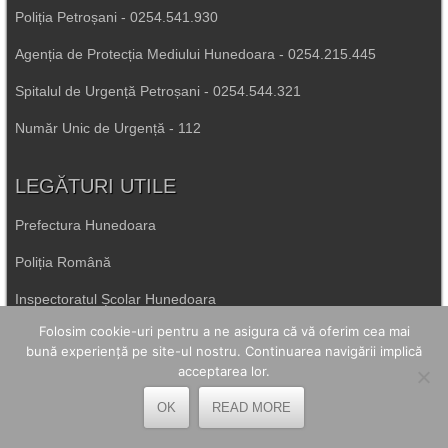
Poliția Petroșani - 0254.541.930
Agenția de Protecția Mediului Hunedoara - 0254.215.445
Spitalul de Urgență Petroșani - 0254.544.321
Număr Unic de Urgență - 112
LEGĂTURI UTILE
Prefectura Hunedoara
Poliția Română
Inspectoratul Școlar Hunedoara
Folosim cookie-uri pentru a ne asigura că vă oferim cea mai
Consiliul Județean Hunedoara
bună experiență pe site-ul nostru. Continuarea navigării implică
acceptarea lor.
Primăria Petrila
OK
READ MORE
Primăria Petroșani