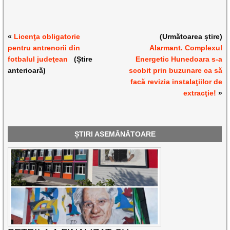
«
Licenţa obligatorie
(Următoarea știre)
pentru antrenorii din
Alarmant. Complexul
fotbalul judeţean
(Știre
Energetic Hunedoara s-a
anterioară)
scobit prin buzunare ca să
facă revizia instalaţiilor de
extracţie!
»
ȘTIRI ASEMĂNĂTOARE