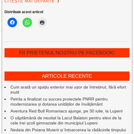
CITEȘTE MAI DEPARTE
Distribuie acest articol
FII PRIETENUL NOSTRU PE FACEBOOK!
ARTICOLE RECENTE
Cum arată un spațiu exterior mai ușor de întreținut, fără efort
inutil
Petrila a finalizat cu succes proiectele PNRR pentru
modernizarea și dotarea unităților de învățământ
Aventura Red Bull Romaniacs ajunge, pe 30 iulie, la Lupeni
O săptămână de neuitat la Lacul Balaton pentru elevi de la
cele trei școli gimnaziale din municipiul Lupeni
Nedeia din Poiana Muierii și întoarcerea la rădăcinile timpului