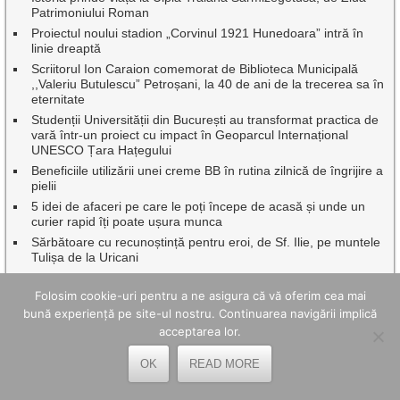
Patrimoniului Roman
Proiectul noului stadion „Corvinul 1921 Hunedoara” intră în
linie dreaptă
Scriitorul Ion Caraion comemorat de Biblioteca Municipală
,,Valeriu Butulescu” Petroșani, la 40 de ani de la trecerea sa în
eternitate
Studenții Universității din București au transformat practica de
vară într-un proiect cu impact în Geoparcul Internațional
UNESCO Țara Hațegului
Beneficiile utilizării unei creme BB în rutina zilnică de îngrijire a
pielii
5 idei de afaceri pe care le poți începe de acasă și unde un
curier rapid îți poate ușura munca
Sărbătoare cu recunoștință pentru eroi, de Sf. Ilie, pe muntele
Tulișa de la Uricani
20 Iulie – Ziua Lucrătorului din Serviciile Publice de alimentare
cu apă și de canalizare
Folosim cookie-uri pentru a ne asigura că vă oferim cea mai
„Istorie și Tradiții” la ediția a VIII-a a Festivalului Cetății
bună experiență pe site-ul nostru. Continuarea navigării implică
Mălăiești
acceptarea lor.
Patrimoniul fără frontiere la Ulpia Traiana Sarmizegetusa
OK
READ MORE
Zece bursieri ai Academiei Române în tabăra de vară din Țara
Hațegului