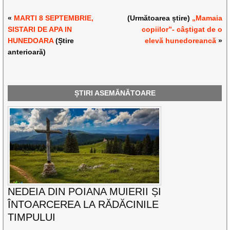
«
MARTI 8 SEPTEMBRIE,
(Următoarea știre)
„Mamaia
SISTARI DE APA IN
copiilor”- câştigat de o
HUNEDOARA
(Știre
elevă hunedoreancă
»
anterioară)
ȘTIRI ASEMĂNĂTOARE
NEDEIA DIN POIANA MUIERII ȘI
ÎNTOARCEREA LA RĂDĂCINILE
TIMPULUI