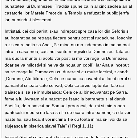
bunatatea lui Dumnezeu. Traditia spune ca in al cincizecilea an al
casatoriei lor Marele Preot de la Templu a refuzat in public jertfa
lor, numindu-i blestemati.
Intristati, cei doi parinti s-au indreptat spre casa lor din Seforis si
au hotarat sa se retraga fiecare pentru post si rugaciune. Ioachim
a zis catre sotia sa Ana: „Pe mine nu ma indeamna inima sa mai
intru in casa mea, caci noi suntem urgisiti de Dumnezeu. Iata eu
ma duc la munte si acolo voi posti si ma voi ruga lui Dumnezeu,
doar se va milostivi si ne va da noua un copil”. Iar Ana a inceput
sa se roage lui Dumnezeu cu durere si cu multe lacrimi, zicand:
„Doamne, Atottiitorule, Cela ce numai cu cuvantul ai facut cerul si
pamantul si toate cate se vad; Cela ce ai zis fapturilor Tale sa
traiasca si sa se inmulteasca; Cela ce ai binecuvantat pe Sarra,
femeia lui Avraam si a nascut pe Isaac la batranete si ai daruit
Anei fiu, de a nascut pe Samuel proorocul, da-mi si mie roada
pantecelui meu si nu lasa sa fiu de ocara intre oameni, ca de voi
naste fiu, sau fiica, il voi inchina Tie cu toata inima si-l voi da sa
slujeasca in biserica slavei Tale” (I Regi 1, 11).
Ingerul Gavriil se va arata fiecaruia, spunandu-le ca rugaciunea