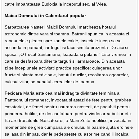
catre imparateasa Eudoxia la inceputul sec. al V-lea.
Maica Domnului in Calendarul popular
Sarbatoarea Nasterii Maicii Domnului marcheaza hotarul
astronomic dintre vara si toamna. Batranii spun ca in aceasta zi
randunelele pleaca spre zonele calde, insectele incep sa se
ascunda in pamant, iar frigul isi face simtita prezenta. De aici si
spusa: „O trecut Santamarie, leapada si palarie!” Este vremea in
care se desfasoara diferite targuri si iarmaroace. Din aceasta
zi se incep unele activitati practice specifice: culegerea unor
fructe si plante medicinale, batutul nucilor, recoltarea ogoarelor,
culesul viilor, semanatul cerealelor de toamna.
Fecioara Maria este cea mai indragita divinitate feminina a
Panteonului romanesc, invocata si astazi de fete pentru grabirea
casatoriei, de femei pentru usurarea nasterii, de pagubiti pentru
prinderea hotilor, de descanta­toare pentru vindecarea bolilor etc.
Ea are trasaturile Nas­catoarei, a Marii Zeite neolitice, invocata in
momentele de grea cumpana ale omului. In basme ajuta eroinele
sa iasa din impas, dar le pedepseste cu asprime cand ii incalca