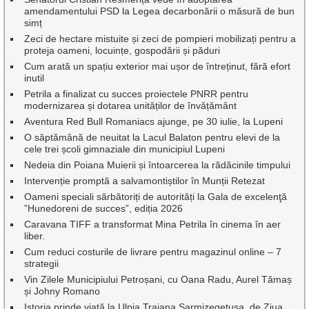
amendamentului PSD la Legea decarbonării o măsură de bun
simț
Zeci de hectare mistuite și zeci de pompieri mobilizați pentru a
proteja oameni, locuințe, gospodării și păduri
Cum arată un spațiu exterior mai ușor de întreținut, fără efort
inutil
Petrila a finalizat cu succes proiectele PNRR pentru
modernizarea și dotarea unităților de învățământ
Aventura Red Bull Romaniacs ajunge, pe 30 iulie, la Lupeni
O săptămână de neuitat la Lacul Balaton pentru elevi de la
cele trei școli gimnaziale din municipiul Lupeni
Nedeia din Poiana Muierii și întoarcerea la rădăcinile timpului
Intervenție promptă a salvamontiștilor în Munții Retezat
Oameni speciali sărbătoriți de autorități la Gala de excelenţă
”Hunedoreni de succes”, ediția 2026
Caravana TIFF a transformat Mina Petrila în cinema în aer
liber.
Cum reduci costurile de livrare pentru magazinul online – 7
strategii
Vin Zilele Municipiului Petroșani, cu Oana Radu, Aurel Tămaș
și Johny Romano
Istoria prinde viață la Ulpia Traiana Sarmizegetusa, de Ziua