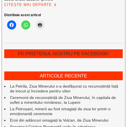
CITEȘTE MAI DEPARTE
Distribuie acest articol
FII PRIETENUL NOSTRU PE FACEBOOK!
ARTICOLE RECENTE
La Petrila, Ziua Minerului s-a desfășurat cu recunoștință față
de trecut și încredere pentru viitor
Ceremonii de recunoștință de Ziua Minerului, în capitala de
suflet a mineritului românesc, la Lupeni
La Petroșani, minerii au fost omagiați de ziua lor printr-o
emoționantă ceremonie
Eroii din adâncuri omagiați la Vulcan, de Ziua Minerului
Senatorul Cristian Resmeriță vede în adoptarea