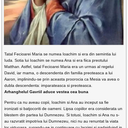
Tatal Fecioarei Maria se numea Ioachim si era din semintia lui
Iuda. Sotia lui Ioachim se numea Ana si era fiica preotului
Matthan. Astfel, tatal Fecioarei Maria era un urmas al regelui
David, iar mama, o descendenta din familia preoteasca a lui
Aaron, implinindu-se prin aceasta proorocia ca Mesia va avea o
dubla descendenta: imparateasca si preoteasca.
Arhanghelul Gavriil aduce vestea cea buna
Pentru ca nu aveau copii, Ioachim si Ana au inceput sa fie
ironizati si batjocoriti de oameni. Lipsa copiilor era considerata un
blestem din partea lui Dumnezeu. Si totusi, Ioachim si Ana nu s-
au razvratit impotriva lui Dumnezeu, nici nu au renuntat la viata
lor virtuoasa, rugandu-se in continuare cu lacrimi si nadajduind in