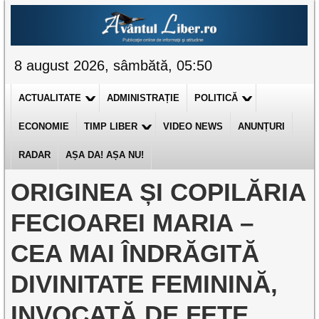
8 august 2026, sâmbătă, 05:50
ACTUALITATE
ADMINISTRAȚIE
POLITICĂ
ECONOMIE
TIMP LIBER
VIDEO NEWS
ANUNȚURI
RADAR
AȘA DA! AȘA NU!
ORIGINEA ȘI COPILĂRIA
FECIOAREI MARIA –
CEA MAI ÎNDRĂGITĂ
DIVINITATE FEMININĂ,
INVOCATĂ DE FETE