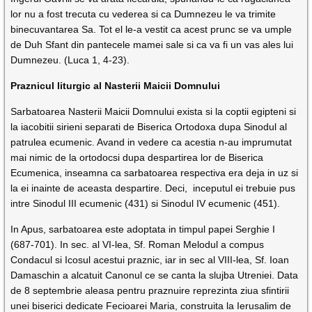
lor nu a fost trecuta cu vederea si ca Dumnezeu le va trimite
binecuvantarea Sa. Tot el le-a vestit ca acest prunc se va umple
de Duh Sfant din pantecele mamei sale si ca va fi un vas ales lui
Dumnezeu. (Luca 1, 4-23).
Praznicul liturgic al Nasterii Maicii Domnului
Sarbatoarea Nasterii Maicii Domnului exista si la coptii egipteni si
la iacobitii sirieni separati de Biserica Ortodoxa dupa Sinodul al
patrulea ecumenic. Avand in vedere ca acestia n-au imprumutat
mai nimic de la ortodocsi dupa despartirea lor de Biserica
Ecumenica, in­seamna ca sarbatoarea respectiva era deja in uz si
la ei inainte de aceasta despartire. Deci, inceputul ei trebuie pus
intre Sinodul III ecumenic (431) si Sinodul IV ecumenic (451).
In Apus, sarbatoarea este adoptata in timpul papei Serghie I
(687-701). In sec. al VI-lea, Sf. Roman Melodul a compus
Condacul si Icosul acestui praznic, iar in sec al VIII-lea, Sf. Ioan
Damaschin a alcatuit Canonul ce se canta la slujba Utreniei. Data
de 8 septembrie aleasa pentru praznuire reprezinta ziua sfintirii
unei biserici dedicate Fecioarei Maria, construita la Ierusalim de