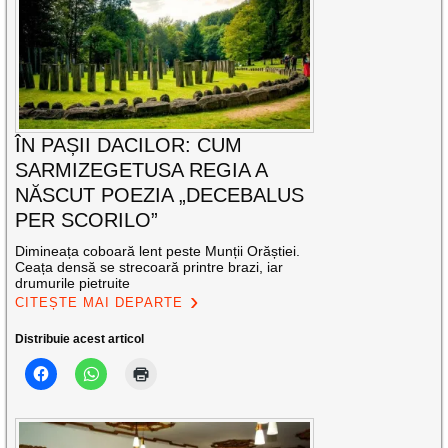
ÎN PAȘII DACILOR: CUM
SARMIZEGETUSA REGIA A
NĂSCUT POEZIA „DECEBALUS
PER SCORILO”
Dimineața coboară lent peste Munții Orăștiei.
Ceața densă se strecoară printre brazi, iar
drumurile pietruite
CITEȘTE MAI DEPARTE
Distribuie acest articol