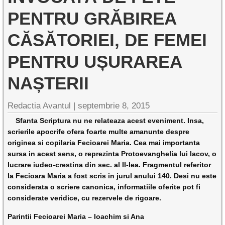
PENTRU GRĂBIREA
CĂSĂTORIEI, DE FEMEI
PENTRU UȘURAREA
NAȘTERII
Redactia Avantul
|
septembrie 8, 2015
Sfanta Scriptura nu ne relateaza acest eveniment. Insa,
scrierile apocrife ofera foarte multe amanunte despre
originea si copilaria Fecioarei Maria. Cea mai importanta
sursa in acest sens, o reprezinta Protoevanghelia lui Iacov, o
lucrare iudeo-crestina din sec. al II-lea. Fragmentul referitor
la Fecioara Maria a fost scris in jurul anului 140. Desi nu este
considerata o scriere canonica, informatiile oferite pot fi
considerate veridice, cu rezervele de rigoare.
Parintii Fecioarei Maria – Ioachim si Ana