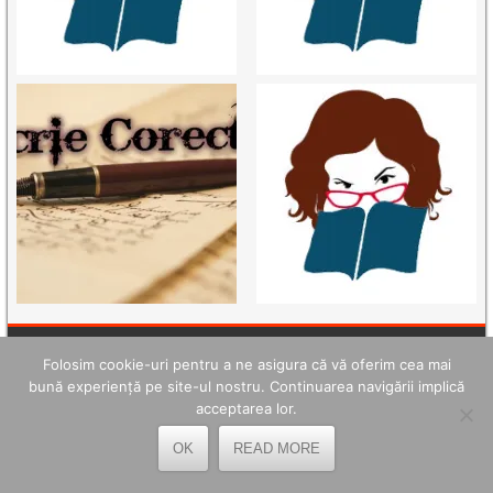
Folosim cookie-uri pentru a ne asigura că vă oferim cea mai
TELEFOANE UTILE
bună experiență pe site-ul nostru. Continuarea navigării implică
acceptarea lor.
OPC Hunedoara - 0254.214.971
OK
READ MORE
Poliția Petroșani - 0254.541.930