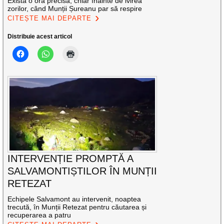
Există o oră precisă, chiar înainte de ivirea
zorilor, când Munții Șureanu par să respire
CITEȘTE MAI DEPARTE
Distribuie acest articol
INTERVENȚIE PROMPTĂ A
SALVAMONTIȘTILOR ÎN MUNȚII
RETEZAT
Echipele Salvamont au intervenit, noaptea
trecută, în Munții Retezat pentru căutarea și
recuperarea a patru