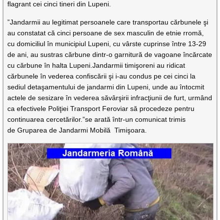
flagrant cei cinci tineri din Lupeni.
”Jandarmii au legitimat persoanele care transportau cărbunele şi
au constatat că cinci persoane de sex masculin de etnie rromă,
cu domiciliul în municipiul Lupeni, cu vârste cuprinse între 13-29
de ani, au sustras cărbune dintr-o garnitură de vagoane încărcate
cu cărbune în halta Lupeni.Jandarmii timişoreni au ridicat
cărbunele în vederea confiscării şi i-au condus pe cei cinci la
sediul detaşamentului de jandarmi din Lupeni, unde au întocmit
actele de sesizare în vederea săvârşirii infracţiunii de furt, urmând
ca efectivele Poliţiei Transport Feroviar să procedeze pentru
continuarea cercetărilor.”se arată într-un comunicat trimis
de Gruparea de Jandarmi Mobilă Timişoara.