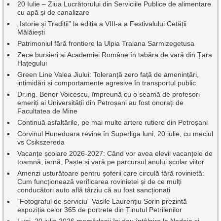
20 Iulie – Ziua Lucrătorului din Serviciile Publice de alimentare
cu apă și de canalizare
„Istorie și Tradiții” la ediția a VIII-a a Festivalului Cetății
Mălăiești
Patrimoniul fără frontiere la Ulpia Traiana Sarmizegetusa
Zece bursieri ai Academiei Române în tabăra de vară din Țara
Hațegului
Green Line Valea Jiului: Toleranță zero față de amenințări,
intimidări și comportamente agresive în transportul public
Dr.ing. Benor Voicescu, împreună cu o seamă de profesori
emeriți ai Universității din Petroșani au fost onorați de
Facultatea de Mine
Continuă asfaltările, pe mai multe artere rutiere din Petroșani
Corvinul Hunedoara revine în Superliga luni, 20 iulie, cu meciul
vs Csikszereda
Vacanțe școlare 2026-2027: Când vor avea elevii vacanțele de
toamnă, iarnă, Paște și vară pe parcursul anului școlar viitor
Amenzi usturătoare pentru șoferii care circulă fără rovinietă:
Cum funcționează verificarea rovinietei și de ce mulți
conducători auto află târziu că au fost sancționați
”Fotograful de serviciu” Vasile Laurențiu Sorin prezintă
expoziția celor 365 de portrete din Ținutul Petrilenilor