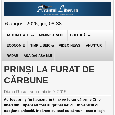
6 august 2026, joi, 08:38
ACTUALITATE
ADMINISTRAȚIE
POLITICĂ
ECONOMIE
TIMP LIBER
VIDEO NEWS
ANUNȚURI
RADAR
AȘA DA! AȘA NU!
PRINȘI LA FURAT DE
CĂRBUNE
Diana Rusu
|
septembrie 9, 2015
Au fost prinși în flagrant, în timp ce furau cărbune.Cinci
tineri din Lupeni au fost surprinsi ieri cu un vehicul cu
tracţiune animală, încărcat cu saci cu cărbuni, care a ieşit