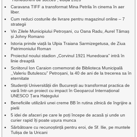
Caravana TIFF a transformat Mina Petrila în cinema în aer
liber.
Cum reduci costurile de livrare pentru magazinul online – 7
strategii
Vin Zilele Municipiului Petroșani, cu Oana Radu, Aurel Tămaș
și Johny Romano
Istoria prinde viață la Ulpia Traiana Sarmizegetusa, de Ziua
Patrimoniului Roman
Proiectul noului stadion „Corvinul 1921 Hunedoara” intră în
linie dreaptă
Scriitorul Ion Caraion comemorat de Biblioteca Municipală
,,Valeriu Butulescu” Petroșani, la 40 de ani de la trecerea sa în
eternitate
Studenții Universității din București au transformat practica de
vară într-un proiect cu impact în Geoparcul Internațional
UNESCO Țara Hațegului
Beneficiile utilizării unei creme BB în rutina zilnică de îngrijire a
pielii
5 idei de afaceri pe care le poți începe de acasă și unde un
curier rapid îți poate ușura munca
Sărbătoare cu recunoștință pentru eroi, de Sf. Ilie, pe muntele
Tulișa de la Uricani