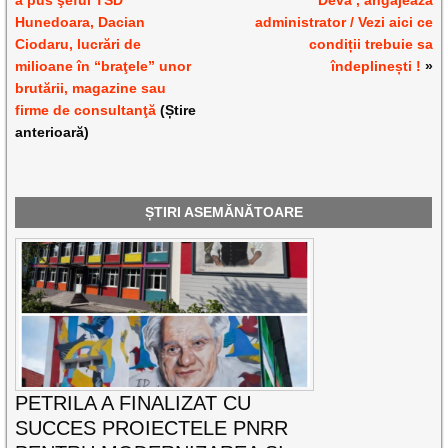
Hunedoara, Dacian
administrator / Vezi aici ce
Ciodaru, lucrări de
condiții trebuie sa
milioane în “braţele” unor
îndeplinești !
»
brutării, magazine sau
firme de consultanţă
(Știre
anterioară)
ȘTIRI ASEMĂNĂTOARE
PETRILA A FINALIZAT CU
SUCCES PROIECTELE PNRR