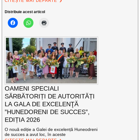
CITEȘTE MAI DEPARTE
Distribuie acest articol
OAMENI SPECIALI
SĂRBĂTORIȚI DE AUTORITĂȚI
LA GALA DE EXCELENŢĂ
”HUNEDORENI DE SUCCES”,
EDIȚIA 2026
O nouă ediție a Galei de excelență Huneodreni
de succes a avut loc, în aceste