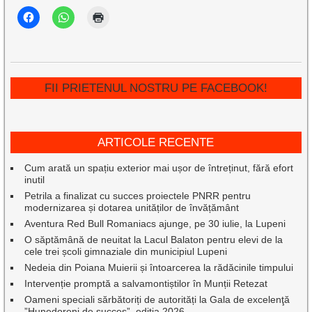
FII PRIETENUL NOSTRU PE FACEBOOK!
ARTICOLE RECENTE
Cum arată un spațiu exterior mai ușor de întreținut, fără efort
inutil
Petrila a finalizat cu succes proiectele PNRR pentru
modernizarea și dotarea unităților de învățământ
Aventura Red Bull Romaniacs ajunge, pe 30 iulie, la Lupeni
O săptămână de neuitat la Lacul Balaton pentru elevi de la
cele trei școli gimnaziale din municipiul Lupeni
Nedeia din Poiana Muierii și întoarcerea la rădăcinile timpului
Intervenție promptă a salvamontiștilor în Munții Retezat
Oameni speciali sărbătoriți de autorități la Gala de excelenţă
”Hunedoreni de succes”, ediția 2026