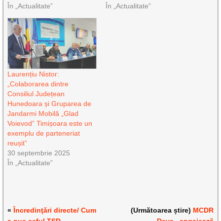
În „Actualitate”
În „Actualitate”
Laurențiu Nistor:
„Colaborarea dintre
Consiliul Județean
Hunedoara și Gruparea de
Jandarmi Mobilă „Glad
Voievod” Timișoara este un
exemplu de parteneriat
reușit”
30 septembrie 2025
În „Actualitate”
«
Încredinţări directe/ Cum
(Următoarea știre)
MCDR
a pus şeful TSD
Deva , angajează