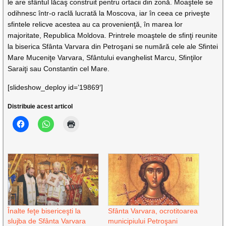
le are sfântul lăcaş construit pentru ortacii din zonă. Moaştele se
odihnesc într-o raclă lucrată la Moscova, iar în ceea ce priveşte
sfintele relicve acestea au ca provenienţă, în marea lor
majoritate, Republica Moldova. Printrele moaştele de sfinţi reunite
la biserica Sfânta Varvara din Petroşani se numără cele ale Sfintei
Mare Muceniţe Varvara, Sfântului evanghelist Marcu, Sfinţilor
Saraiţi sau Constantin cel Mare.
[slideshow_deploy id=’19869′]
Distribuie acest articol
Înalte feţe bisericeşti la
Sfânta Varvara, ocrotitoarea
slujba de Sfânta Varvara
municipiului Petroşani