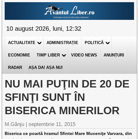
10 august 2026, luni, 12:32
ACTUALITATE
ADMINISTRAȚIE
POLITICĂ
ECONOMIE
TIMP LIBER
VIDEO NEWS
ANUNȚURI
RADAR
AȘA DA! AȘA NU!
NU MAI PUŢIN DE 20 DE
SFINŢI SUNT ÎN
BISERICA MINERILOR
M.Gânju |
septembrie 11, 2015
Biserica ce poartă hramul Sfintei Mare Muceniţe Varvara, din