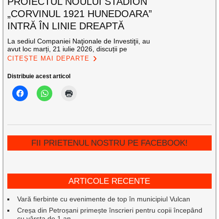
PROIECTUL NOULUI STADION
„CORVINUL 1921 HUNEDOARA”
INTRĂ ÎN LINIE DREAPTĂ
La sediul Companiei Naţionale de Investiţii, au
avut loc marți, 21 iulie 2026, discuții pe
CITEȘTE MAI DEPARTE
Distribuie acest articol
FII PRIETENUL NOSTRU PE FACEBOOK!
ARTICOLE RECENTE
Vară fierbinte cu evenimente de top în municipiul Vulcan
Creșa din Petroșani primește înscrieri pentru copii începând
cu vârsta de 1 an