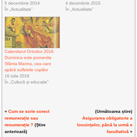
5 decembrie 2014
4 decembrie 2015
În „Actualitate”
În „Actualitate”
Calendarul Ortodox 2016:
Duminica este pomenita
Sfânta Marina, cea care
apără sufletele copiilor
16 iulie 2016
În „Cultură și educație”
«
Cum se scrie corect
(Următoarea știre)
remunerație sau
Asigurarea obligatorie a
renumerație ?
(Știre
locuinţelor, până la urmă e
anterioară)
facultativă
»