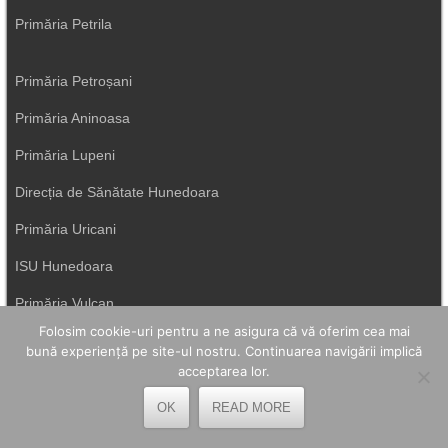
Primăria Petrila
Primăria Petroșani
Primăria Aninoasa
Primăria Lupeni
Direcția de Sănătate Hunedoara
Primăria Uricani
ISU Hunedoara
Primăria Vulcan
Folosim cookie-uri pentru a ne asigura că vă oferim cea mai
bună experiență pe site-ul nostru. Continuarea navigării implică
acceptarea lor.
OK
READ MORE