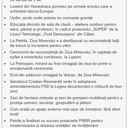
Liceeni din Hunedoara pornesc pe urmele eroului care a
schimbat istoria Europei
Uzdin, acolo unde poezia nu cunoaște granițe
Educația dincolo de sala de clasă – ateliere outdoor pentru
elevi, părinți și profesori, în cadrul proiectului „SUPER” de la
Liceul Tehnologic „Ovid Densușianu” din Călan
La Petrila, Ziua Minerului s-a desfășurat cu recunoștință față
de trecut și încredere pentru viitor
Ceremonii de recunoștință de Ziua Minerului, în capitala de
suflet a mineritului românesc, la Lupeni
La Petroșani, minerii au fost omagiați de ziua lor printr-o
emoționantă ceremonie
Eroii din adâncuri omagiați la Vulcan, de Ziua Minerului
Senatorul Cristian Resmeriță vede în adoptarea
amendamentului PSD la Legea decarbonării o măsură de bun
simț
Zeci de hectare mistuite și zeci de pompieri mobilizați pentru a
proteja oameni, locuințe, gospodării și păduri
Cum arată un spațiu exterior mai ușor de întreținut, fără efort
inutil
Petrila a finalizat cu succes proiectele PNRR pentru
modernizarea și dotarea unităților de învățământ