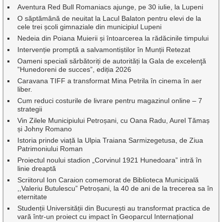
Aventura Red Bull Romaniacs ajunge, pe 30 iulie, la Lupeni
O săptămână de neuitat la Lacul Balaton pentru elevi de la
cele trei școli gimnaziale din municipiul Lupeni
Nedeia din Poiana Muierii și întoarcerea la rădăcinile timpului
Intervenție promptă a salvamontiștilor în Munții Retezat
Oameni speciali sărbătoriți de autorități la Gala de excelenţă
”Hunedoreni de succes”, ediția 2026
Caravana TIFF a transformat Mina Petrila în cinema în aer
liber.
Cum reduci costurile de livrare pentru magazinul online – 7
strategii
Vin Zilele Municipiului Petroșani, cu Oana Radu, Aurel Tămaș
și Johny Romano
Istoria prinde viață la Ulpia Traiana Sarmizegetusa, de Ziua
Patrimoniului Roman
Proiectul noului stadion „Corvinul 1921 Hunedoara” intră în
linie dreaptă
Scriitorul Ion Caraion comemorat de Biblioteca Municipală
,,Valeriu Butulescu” Petroșani, la 40 de ani de la trecerea sa în
eternitate
Studenții Universității din București au transformat practica de
vară într-un proiect cu impact în Geoparcul Internațional