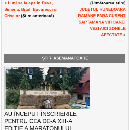
«
Luni se ia apa in Deva,
(Următoarea știre)
Simeria, Brad, Bucuresci si
JUDETUL HUNEDOARA
Criscior
(Știre anterioară)
RAMANE FARA CURENT
SAPTAMANA VIITOARE!
VEZI AICI ZONELE
AFECTATE
»
ȘTIRI ASEMĂNĂTOARE
AU ÎNCEPUT ÎNSCRIERILE
PENTRU CEA DE-A XIII-A
EDIŢIE A MARATONULUI