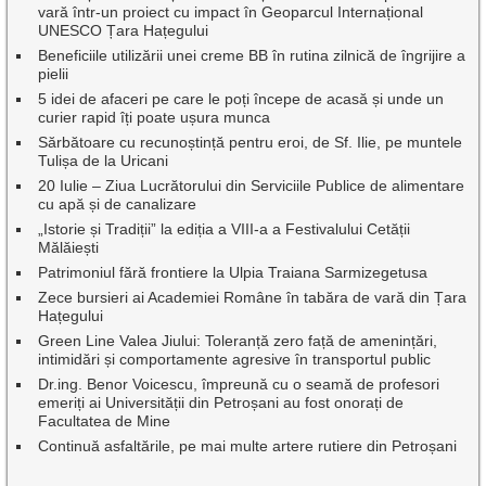
vară într-un proiect cu impact în Geoparcul Internațional
UNESCO Țara Hațegului
Beneficiile utilizării unei creme BB în rutina zilnică de îngrijire a
pielii
5 idei de afaceri pe care le poți începe de acasă și unde un
curier rapid îți poate ușura munca
Sărbătoare cu recunoștință pentru eroi, de Sf. Ilie, pe muntele
Tulișa de la Uricani
20 Iulie – Ziua Lucrătorului din Serviciile Publice de alimentare
cu apă și de canalizare
„Istorie și Tradiții” la ediția a VIII-a a Festivalului Cetății
Mălăiești
Patrimoniul fără frontiere la Ulpia Traiana Sarmizegetusa
Zece bursieri ai Academiei Române în tabăra de vară din Țara
Hațegului
Green Line Valea Jiului: Toleranță zero față de amenințări,
intimidări și comportamente agresive în transportul public
Dr.ing. Benor Voicescu, împreună cu o seamă de profesori
emeriți ai Universității din Petroșani au fost onorați de
Facultatea de Mine
Continuă asfaltările, pe mai multe artere rutiere din Petroșani