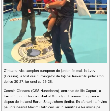
Gîrleanu, vicecampion european de juniori, în mai, la Lvov
(Ucraina), a fost văzut învingător de toţi cei trei-arbitri judecători,
doi cu 30-27, iar unul cu 29-28.
Cosmin Gîrleanu (CSS Hunedoara), antrenat de Ilie Captari, a
trecut în primul tur de uzbekul Murodjon Kosimov, în optimi a
dispus de indianul Barun Shagolshem (India), iîn sferturi l-a învins
pe ucraineanul Maxim Galinicev, iar în semifinale l-a învins pe