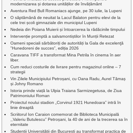
modernizarea și dotarea unităților de învățământ
Aventura Red Bull Romaniacs ajunge, pe 30 iulie, la Lupeni
O săptămână de neuitat la Lacul Balaton pentru elevi de la
cele trei școli gimnaziale din municipiul Lupeni
Nedeia din Poiana Muierii și întoarcerea la rădăcinile timpului
Intervenție promptă a salvamontiștilor în Munții Retezat
Oameni speciali sărbătoriți de autorități la Gala de excelenţă
”Hunedoreni de succes”, ediția 2026
Caravana TIFF a transformat Mina Petrila în cinema în aer
liber.
Cum reduci costurile de livrare pentru magazinul online – 7
strategii
Vin Zilele Municipiului Petroșani, cu Oana Radu, Aurel Tămaș
și Johny Romano
Istoria prinde viață la Ulpia Traiana Sarmizegetusa, de Ziua
Patrimoniului Roman
Proiectul noului stadion „Corvinul 1921 Hunedoara” intră în
linie dreaptă
Scriitorul Ion Caraion comemorat de Biblioteca Municipală
,,Valeriu Butulescu” Petroșani, la 40 de ani de la trecerea sa în
eternitate
Studenții Universității din București au transformat practica de