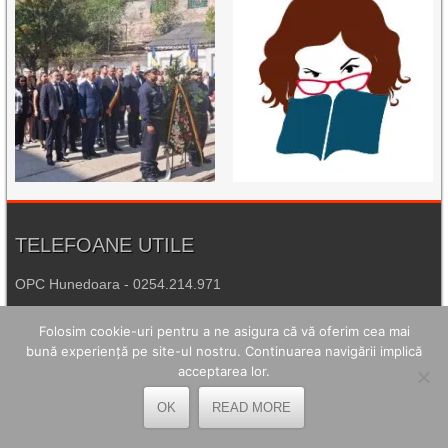
TELEFOANE UTILE
OPC Hunedoara - 0254.214.971
Poliția Petroșani - 0254.541.930
Folosim cookie-uri pentru a ne asigura că vă oferim cea mai
bună experiență pe site-ul nostru. Continuarea navigării implică
Agenția de Protecția Mediului Hunedoara - 0254.215.445
acceptarea lor.
Spitalul de Urgență Petroșani - 0254.544.321
OK
READ MORE
Număr Unic de Urgență - 112