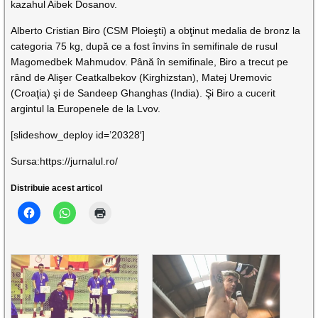
kazahul Aibek Dosanov.
Alberto Cristian Biro (CSM Ploieşti) a obţinut medalia de bronz la
categoria 75 kg, după ce a fost învins în semifinale de rusul
Magomedbek Mahmudov. Până în semifinale, Biro a trecut pe
rând de Alişer Ceatkalbekov (Kirghizstan), Matej Uremovic
(Croaţia) şi de Sandeep Ghanghas (India). Şi Biro a cucerit
argintul la Europenele de la Lvov.
[slideshow_deploy id=’20328′]
Sursa:https://jurnalul.ro/
Distribuie acest articol