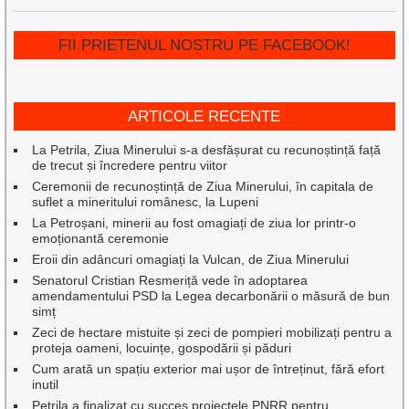
FII PRIETENUL NOSTRU PE FACEBOOK!
ARTICOLE RECENTE
La Petrila, Ziua Minerului s-a desfășurat cu recunoștință față
de trecut și încredere pentru viitor
Ceremonii de recunoștință de Ziua Minerului, în capitala de
suflet a mineritului românesc, la Lupeni
La Petroșani, minerii au fost omagiați de ziua lor printr-o
emoționantă ceremonie
Eroii din adâncuri omagiați la Vulcan, de Ziua Minerului
Senatorul Cristian Resmeriță vede în adoptarea
amendamentului PSD la Legea decarbonării o măsură de bun
simț
Zeci de hectare mistuite și zeci de pompieri mobilizați pentru a
proteja oameni, locuințe, gospodării și păduri
Cum arată un spațiu exterior mai ușor de întreținut, fără efort
inutil
Petrila a finalizat cu succes proiectele PNRR pentru