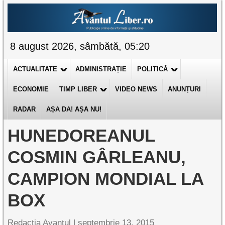
8 august 2026, sâmbătă, 05:20
ACTUALITATE
ADMINISTRAȚIE
POLITICĂ
ECONOMIE
TIMP LIBER
VIDEO NEWS
ANUNȚURI
RADAR
AȘA DA! AȘA NU!
HUNEDOREANUL
COSMIN GÂRLEANU,
CAMPION MONDIAL LA
BOX
Redactia Avantul
|
septembrie 13, 2015