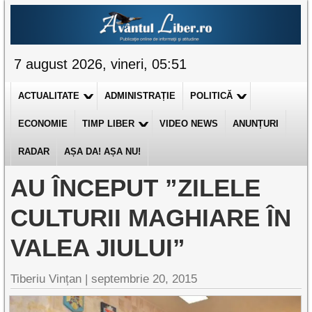
7 august 2026, vineri, 05:51
ACTUALITATE
ADMINISTRAȚIE
POLITICĂ
ECONOMIE
TIMP LIBER
VIDEO NEWS
ANUNȚURI
RADAR
AȘA DA! AȘA NU!
AU ÎNCEPUT ”ZILELE
CULTURII MAGHIARE ÎN
VALEA JIULUI”
Tiberiu Vințan
|
septembrie 20, 2015