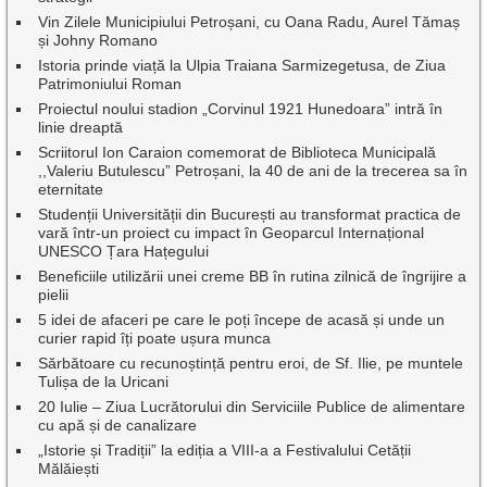
Vin Zilele Municipiului Petroșani, cu Oana Radu, Aurel Tămaș
și Johny Romano
Istoria prinde viață la Ulpia Traiana Sarmizegetusa, de Ziua
Patrimoniului Roman
Proiectul noului stadion „Corvinul 1921 Hunedoara” intră în
linie dreaptă
Scriitorul Ion Caraion comemorat de Biblioteca Municipală
,,Valeriu Butulescu” Petroșani, la 40 de ani de la trecerea sa în
eternitate
Studenții Universității din București au transformat practica de
vară într-un proiect cu impact în Geoparcul Internațional
UNESCO Țara Hațegului
Beneficiile utilizării unei creme BB în rutina zilnică de îngrijire a
pielii
5 idei de afaceri pe care le poți începe de acasă și unde un
curier rapid îți poate ușura munca
Sărbătoare cu recunoștință pentru eroi, de Sf. Ilie, pe muntele
Tulișa de la Uricani
20 Iulie – Ziua Lucrătorului din Serviciile Publice de alimentare
cu apă și de canalizare
„Istorie și Tradiții” la ediția a VIII-a a Festivalului Cetății
Mălăiești