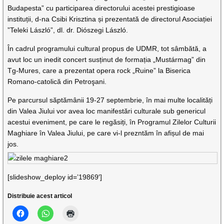
Budapesta” cu participarea directorului acestei prestigioase
instituții, d-na Csibi Krisztina și prezentată de directorul Asociației
”Teleki László”, dl. dr. Diószegi László.
În cadrul programului cultural propus de UDMR, tot sâmbătă, a
avut loc un inedit concert susținut de formația „Mustármag” din
Tg-Mures, care a prezentat opera rock „Ruine” la Biserica
Romano-catolică din Petroşani.
Pe parcursul săptămânii 19-27 septembrie, în mai multe localități
din Valea Jiului vor avea loc manifestări culturale sub genericul
acestui eveniment, pe care le regăsiți, în Programul Zilelor Culturii
Maghiare în Valea Jiului, pe care vi-l prezntăm în afișul de mai
jos.
[slideshow_deploy id=’19869′]
Distribuie acest articol