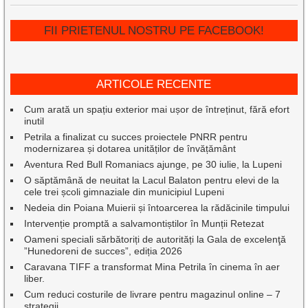
FII PRIETENUL NOSTRU PE FACEBOOK!
ARTICOLE RECENTE
Cum arată un spațiu exterior mai ușor de întreținut, fără efort
inutil
Petrila a finalizat cu succes proiectele PNRR pentru
modernizarea și dotarea unităților de învățământ
Aventura Red Bull Romaniacs ajunge, pe 30 iulie, la Lupeni
O săptămână de neuitat la Lacul Balaton pentru elevi de la
cele trei școli gimnaziale din municipiul Lupeni
Nedeia din Poiana Muierii și întoarcerea la rădăcinile timpului
Intervenție promptă a salvamontiștilor în Munții Retezat
Oameni speciali sărbătoriți de autorități la Gala de excelenţă
”Hunedoreni de succes”, ediția 2026
Caravana TIFF a transformat Mina Petrila în cinema în aer
liber.
Cum reduci costurile de livrare pentru magazinul online – 7
strategii