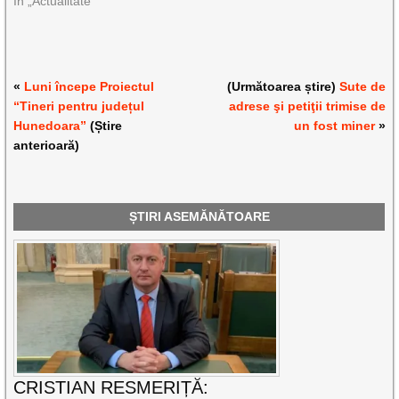
În „Actualitate”
«
Luni începe Proiectul
(Următoarea știre)
Sute de
“Tineri pentru județul
adrese şi petiţii trimise de
Hunedoara”
(Știre
un fost miner
»
anterioară)
ȘTIRI ASEMĂNĂTOARE
CRISTIAN RESMERIȚĂ: