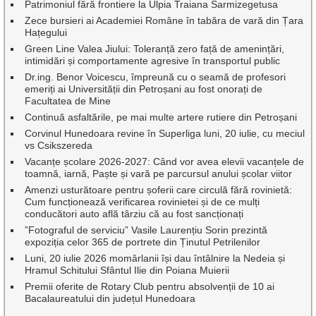
Patrimoniul fără frontiere la Ulpia Traiana Sarmizegetusa
Zece bursieri ai Academiei Române în tabăra de vară din Țara
Hațegului
Green Line Valea Jiului: Toleranță zero față de amenințări,
intimidări și comportamente agresive în transportul public
Dr.ing. Benor Voicescu, împreună cu o seamă de profesori
emeriți ai Universității din Petroșani au fost onorați de
Facultatea de Mine
Continuă asfaltările, pe mai multe artere rutiere din Petroșani
Corvinul Hunedoara revine în Superliga luni, 20 iulie, cu meciul
vs Csikszereda
Vacanțe școlare 2026-2027: Când vor avea elevii vacanțele de
toamnă, iarnă, Paște și vară pe parcursul anului școlar viitor
Amenzi usturătoare pentru șoferii care circulă fără rovinietă:
Cum funcționează verificarea rovinietei și de ce mulți
conducători auto află târziu că au fost sancționați
”Fotograful de serviciu” Vasile Laurențiu Sorin prezintă
expoziția celor 365 de portrete din Ținutul Petrilenilor
Luni, 20 iulie 2026 momârlanii își dau întâlnire la Nedeia și
Hramul Schitului Sfântul Ilie din Poiana Muierii
Premii oferite de Rotary Club pentru absolvenții de 10 ai
Bacalaureatului din județul Hunedoara