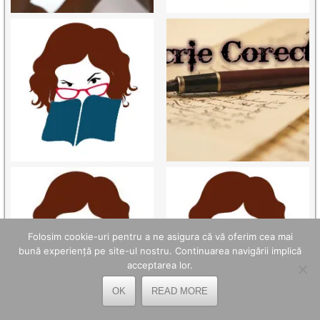
Folosim cookie-uri pentru a ne asigura că vă oferim cea mai
bună experiență pe site-ul nostru. Continuarea navigării implică
acceptarea lor.
OK
READ MORE