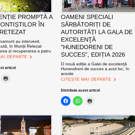
ENȚIE PROMPTĂ A
OAMENI SPECIALI
ONTIȘTILOR ÎN
SĂRBĂTORIȚI DE
 RETEZAT
AUTORITĂȚI LA GALA DE
EXCELENŢĂ
vamont au intervenit,
ută, în Munții Retezat
”HUNEDORENI DE
area și recuperarea a patru
SUCCES”, EDIȚIA 2026
MAI DEPARTE
O nouă ediție a Galei de excelență
st articol
Huneodreni de succes a avut loc, în
aceste
CITEȘTE MAI DEPARTE
Distribuie acest articol