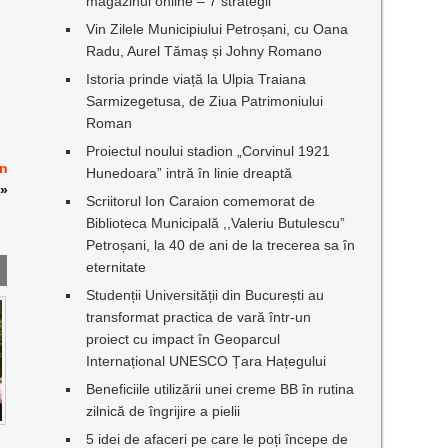
magazinul online – 7 strategii
Vin Zilele Municipiului Petroșani, cu Oana
Radu, Aurel Tămaș și Johny Romano
Istoria prinde viață la Ulpia Traiana
Sarmizegetusa, de Ziua Patrimoniului
Roman
Proiectul noului stadion „Corvinul 1921
in
Hunedoara” intră în linie dreaptă
»
Scriitorul Ion Caraion comemorat de
Biblioteca Municipală ,,Valeriu Butulescu”
Petroșani, la 40 de ani de la trecerea sa în
eternitate
Studenții Universității din București au
transformat practica de vară într-un
proiect cu impact în Geoparcul
Internațional UNESCO Țara Hațegului
Beneficiile utilizării unei creme BB în rutina
zilnică de îngrijire a pielii
5 idei de afaceri pe care le poți începe de