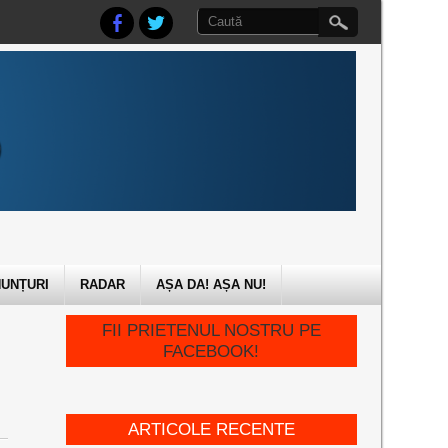
UNȚURI
RADAR
AȘA DA! AȘA NU!
FII PRIETENUL NOSTRU PE
FACEBOOK!
ARTICOLE RECENTE