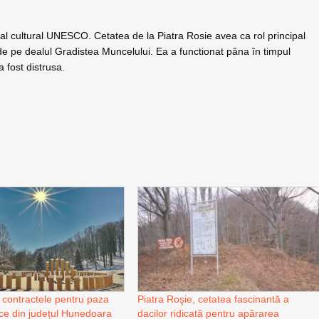
ial cultural UNESCO. Cetatea de la Piatra Rosie avea ca rol principal
e pe dealul Gradistea Muncelului. Ea a functionat pâna în timpul
 fost distrusa.
contractele pentru paza
Piatra Roşie, cetatea fascinantă a
ice din județul Hunedoara
dacilor ridicată pentru apărarea