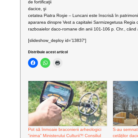
de fortificaţii
dacice, şi
cetatea Piatra Roşie – Luncani este înscrisă în patrimon
apararea dinspre Vest a capitalei Sarmizegetusa Regia d
razboaielor daco-romane din anii 101-106 p. Chr., când a
[slideshow_deploy id=’13837′]
Distribuie acest articol
Pot să înmoaie braconierii arheologici
S-au semnat 
“inima” Ministerului Culturii?! Consiliul
cetăților dac