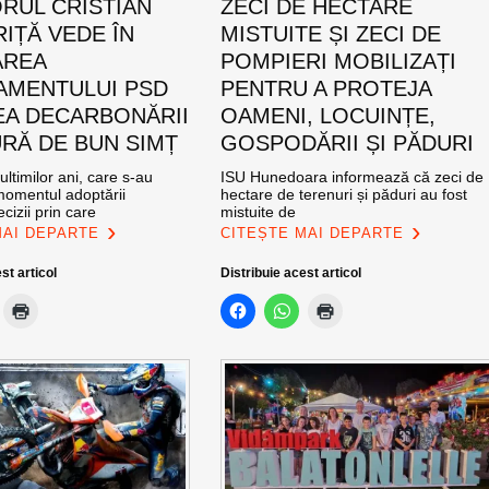
RUL CRISTIAN
ZECI DE HECTARE
IȚĂ VEDE ÎN
MISTUITE ȘI ZECI DE
AREA
POMPIERI MOBILIZAȚI
MENTULUI PSD
PENTRU A PROTEJA
EA DECARBONĂRII
OAMENI, LOCUINȚE,
RĂ DE BUN SIMȚ
GOSPODĂRII ȘI PĂDURI
ultimilor ani, care s-au
ISU Hunedoara informează că zeci de
momentul adoptării
hectare de terenuri și păduri au fost
cizii prin care
mistuite de
MAI DEPARTE
CITEȘTE MAI DEPARTE
st articol
Distribuie acest articol