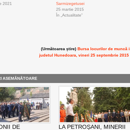
e 2021
Sarmizegetusei
25 martie 2015
În „Actualitate”
?
(Următoarea știre)
Bursa locurilor de muncă 
judetul Hunedoara, vineri 25 septembrie 2015
RI ASEMĂNĂTOARE
NII DE
LA PETROȘANI, MINERII