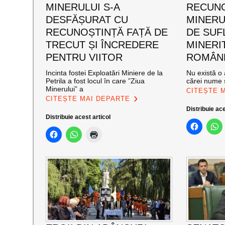
MINERULUI S-A
RECUNO
DESFĂȘURAT CU
MINERUL
RECUNOȘTINȚĂ FAȚĂ DE
DE SUF
TRECUT ȘI ÎNCREDERE
MINERI
PENTRU VIITOR
ROMÂNE
Incinta fostei Exploatări Miniere de la
Nu există o 
Petrila a fost locul în care ”Ziua
cărei nume s
Minerului” a
CITEȘTE 
CITEȘTE MAI DEPARTE
Distribuie ace
Distribuie acest articol