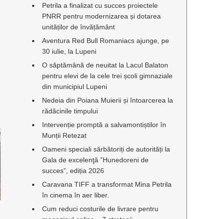
Petrila a finalizat cu succes proiectele
PNRR pentru modernizarea și dotarea
unităților de învățământ
Aventura Red Bull Romaniacs ajunge, pe
30 iulie, la Lupeni
O săptămână de neuitat la Lacul Balaton
pentru elevi de la cele trei școli gimnaziale
din municipiul Lupeni
Nedeia din Poiana Muierii și întoarcerea la
rădăcinile timpului
Intervenție promptă a salvamontiștilor în
Munții Retezat
Oameni speciali sărbătoriți de autorități la
Gala de excelenţă ”Hunedoreni de
succes”, ediția 2026
Caravana TIFF a transformat Mina Petrila
în cinema în aer liber.
Cum reduci costurile de livrare pentru