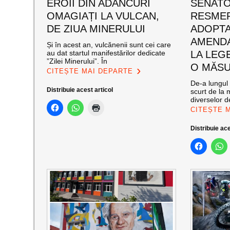
EROII DIN ADÂNCURI
SENATO
OMAGIAȚI LA VULCAN,
RESMER
DE ZIUA MINERULUI
ADOPT
AMENDA
Și în acest an, vulcănenii sunt cei care
au dat startul manifestărilor dedicate
LA LEG
”Zilei Minerului”. În
O MĂSU
CITEȘTE MAI DEPARTE
De-a lungul 
Distribuie acest articol
scurt de la 
diverselor de
CITEȘTE 
Distribuie ace