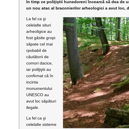
În timp ce poliţiştii hunedoreni încearcă să dea de u
un nou atac al braconierilor arheologici a avut loc, 
La fel ca şi
celelalte situri
arheoligice au
fost găsite gropi
săpate cel mai
rpobabil de
căutătorii de
comori dacice,
iar poliţiştii au
confirmat că în
incinta
monumentului
UNESCO au
avut loc săpături
ilegale.
La fel ca şi
celelalte sisteme