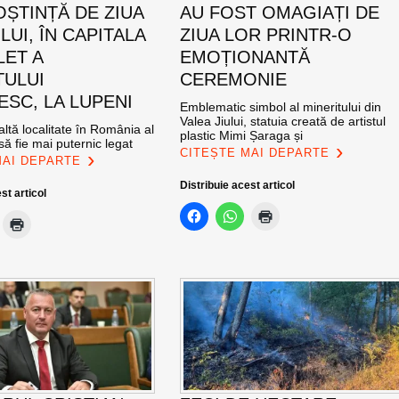
ȘTINȚĂ DE ZIUA
AU FOST OMAGIAȚI DE
UI, ÎN CAPITALA
ZIUA LOR PRINTR-O
LET A
EMOȚIONANTĂ
TULUI
CEREMONIE
SC, LA LUPENI
Emblematic simbol al mineritului din
Valea Jiului, statuia creată de artistul
altă localitate în România al
plastic Mimi Șaraga și
ă fie mai puternic legat
CITEȘTE MAI DEPARTE
MAI DEPARTE
Distribuie acest articol
st articol