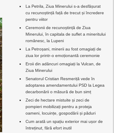
u
La Petrila, Ziua Minerului s-a desfășurat
cu recunoștință față de trecut și încredere
pentru viitor
Ceremonii de recunoștință de Ziua
Minerului, în capitala de suflet a mineritului
românesc, la Lupeni
La Petroșani, minerii au fost omagiați de
ziua lor printr-o emoționantă ceremonie
Eroii din adâncuri omagiați la Vulcan, de
Ziua Minerului
Senatorul Cristian Resmeriță vede în
adoptarea amendamentului PSD la Legea
decarbonării o măsură de bun simț
Zeci de hectare mistuite și zeci de
pompieri mobilizați pentru a proteja
oameni, locuințe, gospodării și păduri
Cum arată un spațiu exterior mai ușor de
întreținut, fără efort inutil