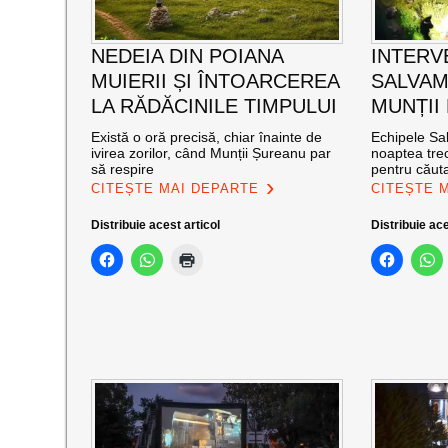
NEDEIA DIN POIANA
INTERV
MUIERII ȘI ÎNTOARCEREA
SALVAM
LA RĂDĂCINILE TIMPULUI
MUNȚII
Există o oră precisă, chiar înainte de
Echipele Sal
ivirea zorilor, când Munții Șureanu par
noaptea trec
să respire
pentru căut
CITEȘTE MAI DEPARTE
CITEȘTE 
Distribuie acest articol
Distribuie ace