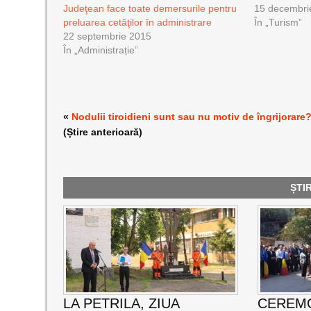
Judeţean face toate demersurile pentru
15 decembri
preluarea cetăţilor în administrare
În „Turism”
22 septembrie 2015
În „Administrație”
«
Nodulii tiroidieni sunt sau nu motiv de îngrijorare
(Știre anterioară)
ȘTI
LA PETRILA, ZIUA
CEREMO