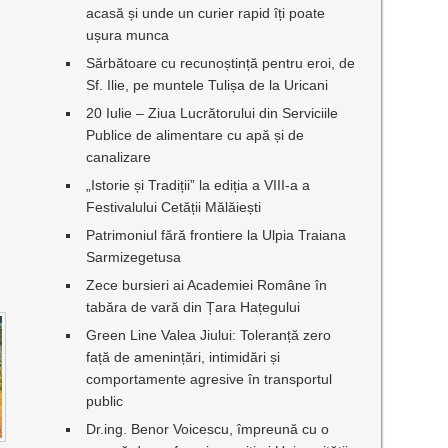
acasă și unde un curier rapid îți poate
ușura munca
Sărbătoare cu recunoștință pentru eroi, de
Sf. Ilie, pe muntele Tulișa de la Uricani
20 Iulie – Ziua Lucrătorului din Serviciile
Publice de alimentare cu apă și de
canalizare
„Istorie și Tradiții” la ediția a VIII-a a
Festivalului Cetății Mălăiești
Patrimoniul fără frontiere la Ulpia Traiana
Sarmizegetusa
Zece bursieri ai Academiei Române în
tabăra de vară din Țara Hațegului
Green Line Valea Jiului: Toleranță zero
față de amenințări, intimidări și
comportamente agresive în transportul
public
Dr.ing. Benor Voicescu, împreună cu o