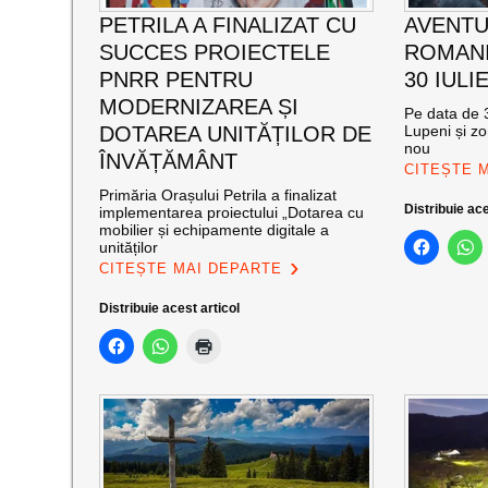
PETRILA A FINALIZAT CU
AVENTU
SUCCES PROIECTELE
ROMANI
PNRR PENTRU
30 IULI
MODERNIZAREA ȘI
Pe data de 3
DOTAREA UNITĂȚILOR DE
Lupeni și zo
nou
ÎNVĂȚĂMÂNT
CITEȘTE 
Primăria Orașului Petrila a finalizat
Distribuie ace
implementarea proiectului „Dotarea cu
mobilier și echipamente digitale a
unităților
CITEȘTE MAI DEPARTE
Distribuie acest articol