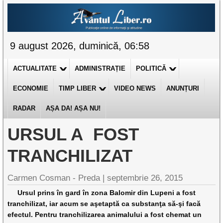
9 august 2026, duminică, 06:58
ACTUALITATE
ADMINISTRAȚIE
POLITICĂ
ECONOMIE
TIMP LIBER
VIDEO NEWS
ANUNȚURI
RADAR
AȘA DA! AȘA NU!
URSUL A FOST
TRANCHILIZAT
Carmen Cosman - Preda |
septembrie 26, 2015
Ursul prins în gard în zona Balomir din Lupeni a fost
tranchilizat, iar acum se aşetaptă ca substanţa să-şi facă
efectul. Pentru tranchilizarea animalului a fost chemat un