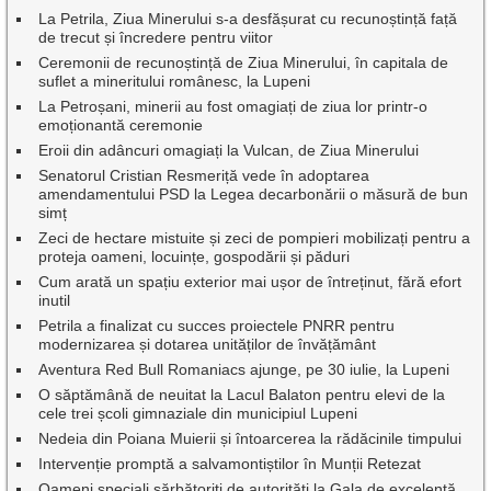
La Petrila, Ziua Minerului s-a desfășurat cu recunoștință față
de trecut și încredere pentru viitor
Ceremonii de recunoștință de Ziua Minerului, în capitala de
suflet a mineritului românesc, la Lupeni
La Petroșani, minerii au fost omagiați de ziua lor printr-o
emoționantă ceremonie
Eroii din adâncuri omagiați la Vulcan, de Ziua Minerului
Senatorul Cristian Resmeriță vede în adoptarea
amendamentului PSD la Legea decarbonării o măsură de bun
simț
Zeci de hectare mistuite și zeci de pompieri mobilizați pentru a
proteja oameni, locuințe, gospodării și păduri
Cum arată un spațiu exterior mai ușor de întreținut, fără efort
inutil
Petrila a finalizat cu succes proiectele PNRR pentru
modernizarea și dotarea unităților de învățământ
Aventura Red Bull Romaniacs ajunge, pe 30 iulie, la Lupeni
O săptămână de neuitat la Lacul Balaton pentru elevi de la
cele trei școli gimnaziale din municipiul Lupeni
Nedeia din Poiana Muierii și întoarcerea la rădăcinile timpului
Intervenție promptă a salvamontiștilor în Munții Retezat
Oameni speciali sărbătoriți de autorități la Gala de excelenţă