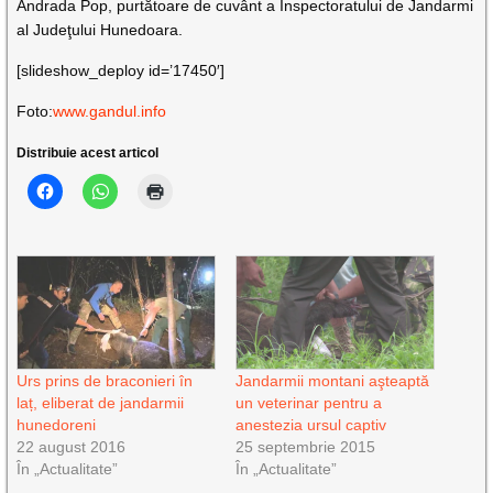
Andrada Pop, purtătoare de cuvânt a Inspectoratului de Jandarmi
al Judeţului Hunedoara.
[slideshow_deploy id=’17450′]
Foto:
www.gandul.info
Distribuie acest articol
Urs prins de braconieri în
Jandarmii montani aşteaptă
laț, eliberat de jandarmii
un veterinar pentru a
hunedoreni
anestezia ursul captiv
22 august 2016
25 septembrie 2015
În „Actualitate”
În „Actualitate”