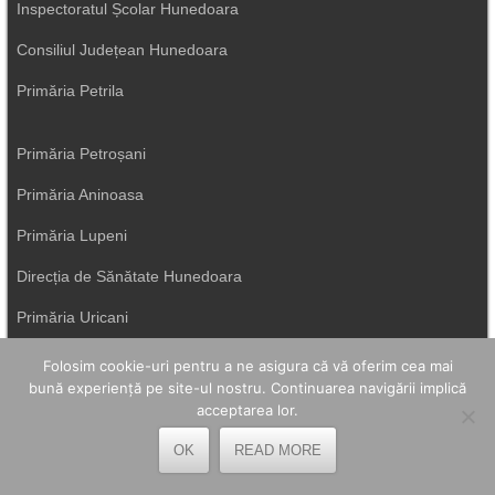
Inspectoratul Școlar Hunedoara
Consiliul Județean Hunedoara
Primăria Petrila
Primăria Petroșani
Primăria Aninoasa
Primăria Lupeni
Direcția de Sănătate Hunedoara
Primăria Uricani
ISU Hunedoara
Folosim cookie-uri pentru a ne asigura că vă oferim cea mai
bună experiență pe site-ul nostru. Continuarea navigării implică
Primăria Vulcan
acceptarea lor.
OK
READ MORE