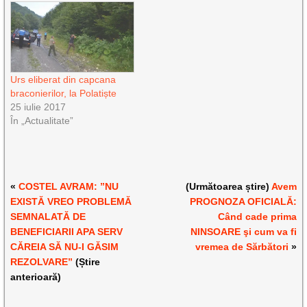
Urs eliberat din capcana
braconierilor, la Polatiște
25 iulie 2017
În „Actualitate”
«
COSTEL AVRAM: ”NU
(Următoarea știre)
Avem
EXISTĂ VREO PROBLEMĂ
PROGNOZA OFICIALĂ:
SEMNALATĂ DE
Când cade prima
BENEFICIARII APA SERV
NINSOARE şi cum va fi
CĂREIA SĂ NU-I GĂSIM
vremea de Sărbători
»
REZOLVARE”
(Știre
anterioară)