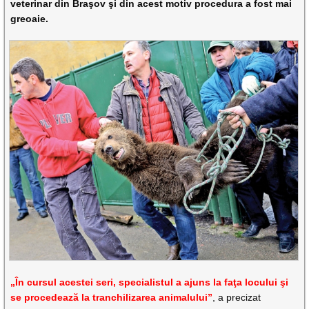
veterinar din Braşov şi din acest motiv procedura a fost mai
greoaie.
„În cursul acestei seri, specialistul a ajuns la faţa locului şi
se procedează la tranchilizarea animalului”
, a precizat