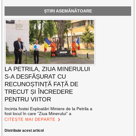
ȘTIRI ASEMĂNĂTOARE
LA PETRILA, ZIUA MINERULUI
S-A DESFĂȘURAT CU
RECUNOȘTINȚĂ FAȚĂ DE
TRECUT ȘI ÎNCREDERE
PENTRU VIITOR
Incinta fostei Exploatări Miniere de la Petrila a
fost locul în care ”Ziua Minerului” a
CITEȘTE MAI DEPARTE
Distribuie acest articol