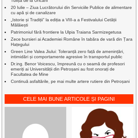
Tulișa de la Uricani
20 Iulie – Ziua Lucrătorului din Serviciile Publice de alimentare
cu apă și de canalizare
„Istorie și Tradiții” la ediția a VIII-a a Festivalului Cetății
Mălăiești
Patrimoniul fără frontiere la Ulpia Traiana Sarmizegetusa
Zece bursieri ai Academiei Române în tabăra de vară din Țara
Hațegului
Green Line Valea Jiului: Toleranță zero față de amenințări,
intimidări și comportamente agresive în transportul public
Dr.ing. Benor Voicescu, împreună cu o seamă de profesori
emeriți ai Universității din Petroșani au fost onorați de
Facultatea de Mine
Continuă asfaltările, pe mai multe artere rutiere din Petroșani
CELE MAI BUNE ARTICOLE ȘI PAGINI