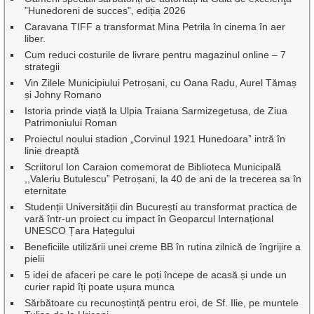
”Hunedoreni de succes”, ediția 2026
Caravana TIFF a transformat Mina Petrila în cinema în aer
liber.
Cum reduci costurile de livrare pentru magazinul online – 7
strategii
Vin Zilele Municipiului Petroșani, cu Oana Radu, Aurel Tămaș
și Johny Romano
Istoria prinde viață la Ulpia Traiana Sarmizegetusa, de Ziua
Patrimoniului Roman
Proiectul noului stadion „Corvinul 1921 Hunedoara” intră în
linie dreaptă
Scriitorul Ion Caraion comemorat de Biblioteca Municipală
,,Valeriu Butulescu” Petroșani, la 40 de ani de la trecerea sa în
eternitate
Studenții Universității din București au transformat practica de
vară într-un proiect cu impact în Geoparcul Internațional
UNESCO Țara Hațegului
Beneficiile utilizării unei creme BB în rutina zilnică de îngrijire a
pielii
5 idei de afaceri pe care le poți începe de acasă și unde un
curier rapid îți poate ușura munca
Sărbătoare cu recunoștință pentru eroi, de Sf. Ilie, pe muntele