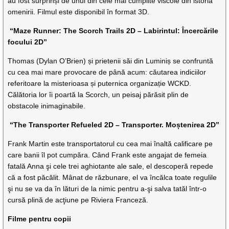
au fost surprinși de unul din cele mai cumplite viscole din istoria
omenirii. Filmul este disponibil în format 3D.
“Maze Runner: The Scorch Trails 2D – Labirintul: Încercările
focului 2D”
Thomas (Dylan O’Brien) și prietenii săi din Luminiș se confruntă
cu cea mai mare provocare de până acum: căutarea indiciilor
referitoare la misterioasa și puternica organizație WCKD.
Călătoria lor îi poartă la Scorch, un peisaj părăsit plin de
obstacole inimaginabile.
“The Transporter Refueled 2D – Transporter. Moștenirea 2D”
Frank Martin este transportatorul cu cea mai înaltă calificare pe
care banii îl pot cumpăra. Când Frank este angajat de femeia
fatală Anna şi cele trei aghiotante ale sale, el descoperă repede
că a fost păcălit. Mânat de răzbunare, el va încălca toate regulile
şi nu se va da în lături de la nimic pentru a-şi salva tatăl într-o
cursă plină de acţiune pe Riviera Franceză.
Filme pentru copii