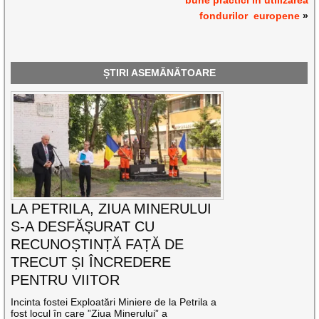
fondurilor europene
»
ȘTIRI ASEMĂNĂTOARE
LA PETRILA, ZIUA MINERULUI
S-A DESFĂȘURAT CU
RECUNOȘTINȚĂ FAȚĂ DE
TRECUT ȘI ÎNCREDERE
PENTRU VIITOR
Incinta fostei Exploatări Miniere de la Petrila a
fost locul în care ”Ziua Minerului” a