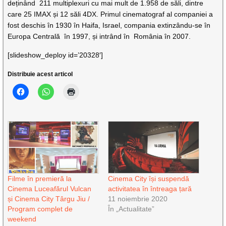
deținând 211 multiplexuri cu mai mult de 1.958 de săli, dintre
care 25 IMAX și 12 săli 4DX. Primul cinematograf al companiei a
fost deschis în 1930 în Haifa, Israel, compania extinzându-se în
Europa Centrală în 1997, și intrând în România în 2007.
[slideshow_deploy id=’20328′]
Distribuie acest articol
Filme în premieră la
Cinema City își suspendă
Cinema Luceafărul Vulcan
activitatea în întreaga țară
și Cinema City Târgu Jiu /
11 noiembrie 2020
Program complet de
În „Actualitate”
weekend