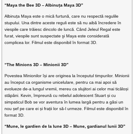
“Maya the Bee 3D – Albinuța Maya 3D”
Albinuța Maya este o mică furtună, care nu respectă regulile
stupului. Una dintre aceste reguli este să nu aibă încredere în
viespile care trăiesc dincolo de luncă. Când Jeleul Regal este
furat, viespile sunt suspectate şi Maya este considerată
complicea lor. Filmul este disponibil în format 3D.
“The Minions 3D – Minionii 3D”
Povestea Minionilor își are originea la începutul timpurilor. Minionii
au început ca organisme unicelulare, pentru ca mai apoi să
evolueze de-a lungul vremii, mereu ca slujitori ai celor mai ticăloși
stăpâni. Kevin, împreună cu rebelul adolescent Stuart și cu
simpaticul Bob se vor aventura în lumea largă pentru a găsi un
nou șef pe care ei și frații lor să-l urmeze. Filmul este disponibil în
format 3D.
“Mune, le gardien de la lune 3D – Mune, gardianul lunii 3D”