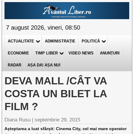
7 august 2026, vineri, 08:50
ACTUALITATE
ADMINISTRAȚIE
POLITICĂ
ECONOMIE
TIMP LIBER
VIDEO NEWS
ANUNȚURI
RADAR
AȘA DA! AȘA NU!
DEVA MALL /CÂT VA
COSTA UN BILET LA
FILM ?
Diana Rusu
|
septembrie 29, 2015
Așteptarea a luat sfârșit: Cinema City, cel mai mare operator