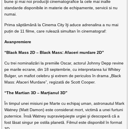
bune şi mai noi producţii cinematografice la cele mai inalte
standarde disponibile in materie de echipamente, servicii si nu
numai.
Prima săptămână la Cinema City îţi aduce adrenalina a nu mai
puțin de 11 filme, care rulează simultan în cinematograf:
Avanpremiere
“Black Mass 2D – Black Mass: Afaceri murdare 2D”
Cu trei nominalizări la premiile Oscar, actorul Johnny Depp revine
pe marile ecrane, din 18 septembrie, cu interpretarea lui Whitey
Bulger, un mafiot celebru şi extrem de periculos în drama „Black
Mass: Afaceri Murdare”, regizată de Scott Cooper.
“The Martian 3D – Marțianul 3D”
În timpul unei misiuni pe Marte cu echipaj uman, astronautul Mark
Watney (Matt Damon) este considerat mort, victimă a unei furtuni
puternice. Însă Watney supravieţuieşte urgiei şi descoperă că a
fost lăsat singur pe ostila planetă. Filmul este disponibil în format
3D.