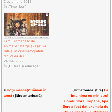
2 octombrie 2015
În „Timp liber”
Filmul românesc de
animație ”Merge și-așa” va
rula și în cinematografele
din Valea Jiului
24 mai 2022
În „Cultură și educație”
«
Hoţii mascaţi” rămân în
(Următoarea știre)
La
arest
(Știre anterioară)
intalnirea cu ministrul
Fondurilor Europene, Apa
Serv a fost dat exemplu de
bune practici in utilizarea