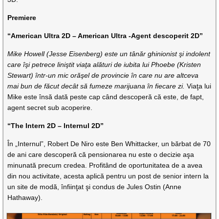
Premiere
“American Ultra 2D – American Ultra -Agent descoperit 2D”
Mike Howell (Jesse Eisenberg) este un tânăr ghinionist şi indolent
care îşi petrece liniştit viaţa alături de iubita lui Phoebe (Kristen
Stewart) într-un mic orăşel de provincie în care nu are altceva
mai bun de făcut decât să fumeze marijuana în fiecare zi.
Viaţa lui
Mike este însă dată peste cap când descoperă că este, de fapt,
agent secret sub acoperire.
“The Intern 2D – Internul 2D”
În „Internul”, Robert De Niro este Ben Whittacker, un bărbat de 70
de ani care descoperă că pensionarea nu este o decizie aşa
minunată precum credea. Profitând de oportunitatea de a avea
din nou activitate, acesta aplică pentru un post de senior intern la
un site de modă, înfiinţat şi condus de Jules Ostin (Anne
Hathaway).