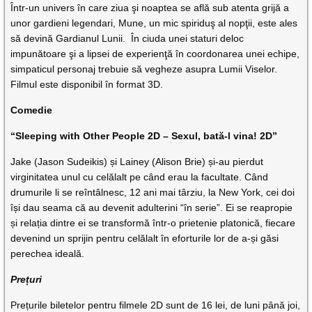
Într-un univers în care ziua şi noaptea se află sub atenta grijă a
unor gardieni legendari, Mune, un mic spiriduş al nopţii, este ales
să devină Gardianul Lunii. În ciuda unei staturi deloc
impunătoare şi a lipsei de experienţă în coordonarea unei echipe,
simpaticul personaj trebuie să vegheze asupra Lumii Viselor.
Filmul este disponibil în format 3D.
Comedie
“Sleeping with Other People 2D – Sexul, bată-l vina! 2D”
Jake (Jason Sudeikis) și Lainey (Alison Brie) și-au pierdut
virginitatea unul cu celălalt pe când erau la facultate. Când
drumurile li se reîntâlnesc, 12 ani mai târziu, la New York, cei doi
își dau seama că au devenit adulterini “în serie”. Ei se reapropie
și relația dintre ei se transformă într-o prietenie platonică, fiecare
devenind un sprijin pentru celălalt în eforturile lor de a-și găsi
perechea ideală.
Prețuri
Prețurile biletelor pentru filmele 2D sunt de 16 lei, de luni până joi,