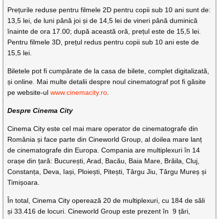
Prețurile reduse pentru filmele 2D pentru copii sub 10 ani sunt de:
13,5 lei, de luni până joi și de 14,5 lei de vineri până duminică
înainte de ora 17.00; după această oră, prețul este de 15,5 lei.
Pentru filmele 3D, prețul redus pentru copii sub 10 ani este de
15,5 lei.
Biletele pot fi cumpărate de la casa de bilete, complet digitalizată,
și online. Mai multe detalii despre noul cinematograf pot fi găsite
pe website-ul
www.cinemacity.ro
.
Despre Cinema City
Cinema City este cel mai mare operator de cinematografe din
România și face parte din Cineworld Group, al doilea mare lanț
de cinematografe din Europa. Compania are multiplexuri în 14
orașe din țară: București, Arad, Bacău, Baia Mare, Brăila, Cluj,
Constanța, Deva, Iași, Ploiești, Pitești, Târgu Jiu, Târgu Mureș și
Timișoara.
În total, Cinema City operează 20 de multiplexuri, cu 184 de săli
și 33.416 de locuri. Cineworld Group este prezent în 9 țări,