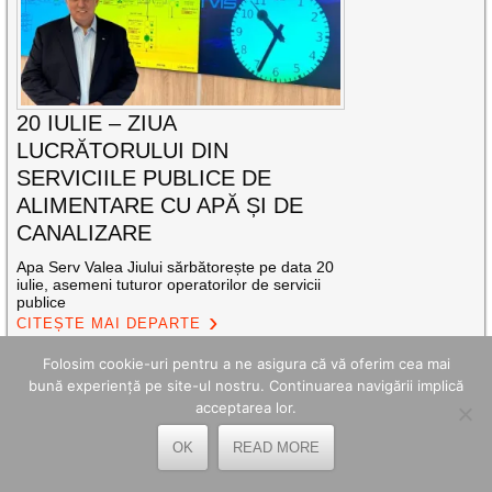
20 IULIE – ZIUA
LUCRĂTORULUI DIN
SERVICIILE PUBLICE DE
ALIMENTARE CU APĂ ȘI DE
CANALIZARE
Apa Serv Valea Jiului sărbătorește pe data 20
iulie, asemeni tuturor operatorilor de servicii
publice
CITEȘTE MAI DEPARTE
Folosim cookie-uri pentru a ne asigura că vă oferim cea mai
Distribuie acest articol
bună experiență pe site-ul nostru. Continuarea navigării implică
acceptarea lor.
OK
READ MORE