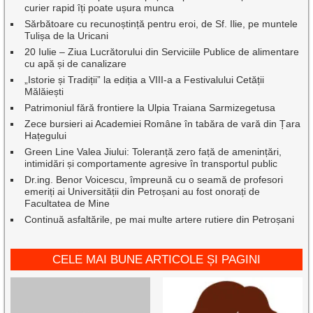
curier rapid îți poate ușura munca
Sărbătoare cu recunoștință pentru eroi, de Sf. Ilie, pe muntele
Tulișa de la Uricani
20 Iulie – Ziua Lucrătorului din Serviciile Publice de alimentare
cu apă și de canalizare
„Istorie și Tradiții” la ediția a VIII-a a Festivalului Cetății
Mălăiești
Patrimoniul fără frontiere la Ulpia Traiana Sarmizegetusa
Zece bursieri ai Academiei Române în tabăra de vară din Țara
Hațegului
Green Line Valea Jiului: Toleranță zero față de amenințări,
intimidări și comportamente agresive în transportul public
Dr.ing. Benor Voicescu, împreună cu o seamă de profesori
emeriți ai Universității din Petroșani au fost onorați de
Facultatea de Mine
Continuă asfaltările, pe mai multe artere rutiere din Petroșani
CELE MAI BUNE ARTICOLE ȘI PAGINI