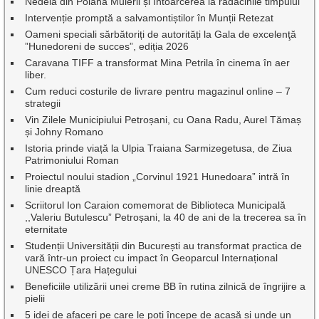
Nedeia din Poiana Muierii și întoarcerea la rădăcinile timpului
Intervenție promptă a salvamontiștilor în Munții Retezat
Oameni speciali sărbătoriți de autorități la Gala de excelenţă
”Hunedoreni de succes”, ediția 2026
Caravana TIFF a transformat Mina Petrila în cinema în aer
liber.
Cum reduci costurile de livrare pentru magazinul online – 7
strategii
Vin Zilele Municipiului Petroșani, cu Oana Radu, Aurel Tămaș
și Johny Romano
Istoria prinde viață la Ulpia Traiana Sarmizegetusa, de Ziua
Patrimoniului Roman
Proiectul noului stadion „Corvinul 1921 Hunedoara” intră în
linie dreaptă
Scriitorul Ion Caraion comemorat de Biblioteca Municipală
,,Valeriu Butulescu” Petroșani, la 40 de ani de la trecerea sa în
eternitate
Studenții Universității din București au transformat practica de
vară într-un proiect cu impact în Geoparcul Internațional
UNESCO Țara Hațegului
Beneficiile utilizării unei creme BB în rutina zilnică de îngrijire a
pielii
5 idei de afaceri pe care le poți începe de acasă și unde un