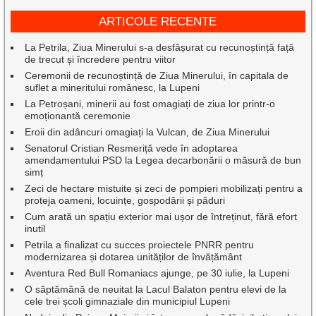
ARTICOLE RECENTE
La Petrila, Ziua Minerului s-a desfășurat cu recunoștință față
de trecut și încredere pentru viitor
Ceremonii de recunoștință de Ziua Minerului, în capitala de
suflet a mineritului românesc, la Lupeni
La Petroșani, minerii au fost omagiați de ziua lor printr-o
emoționantă ceremonie
Eroii din adâncuri omagiați la Vulcan, de Ziua Minerului
Senatorul Cristian Resmeriță vede în adoptarea
amendamentului PSD la Legea decarbonării o măsură de bun
simț
Zeci de hectare mistuite și zeci de pompieri mobilizați pentru a
proteja oameni, locuințe, gospodării și păduri
Cum arată un spațiu exterior mai ușor de întreținut, fără efort
inutil
Petrila a finalizat cu succes proiectele PNRR pentru
modernizarea și dotarea unităților de învățământ
Aventura Red Bull Romaniacs ajunge, pe 30 iulie, la Lupeni
O săptămână de neuitat la Lacul Balaton pentru elevi de la
cele trei școli gimnaziale din municipiul Lupeni