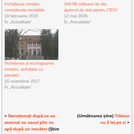
închiderea minelor
349,98 milioane lei din
considerate neviabile
ajutorul de stat pentru CEVJ
18 februarie 2015
12 mai 2026
În „Actualitate”
În „Actualitate”
Închiderea și ecologizarea
minelor, activitate cu
pierderi
15 noiembrie 2017
În „Actualitate”
«
Sancționați după ce au
(Următoarea știre)
Trăiesc
aruncat cu sacul plin cu
cu 2 lei pe zi
»
apă după un trecător
(Știre