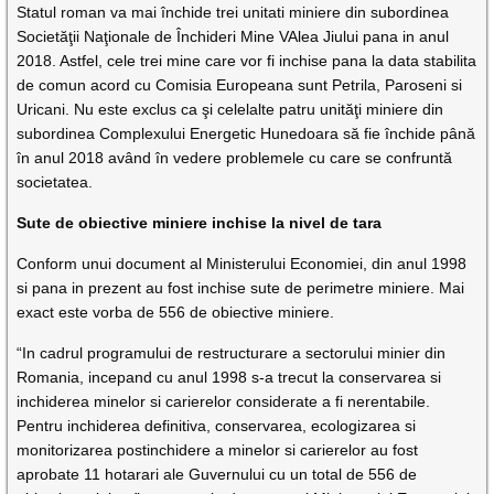
Statul roman va mai închide trei unitati miniere din subordinea
Societăţii Naţionale de Închideri Mine VAlea Jiului pana in anul
2018. Astfel, cele trei mine care vor fi inchise pana la data stabilita
de comun acord cu Comisia Europeana sunt Petrila, Paroseni si
Uricani. Nu este exclus ca şi celelalte patru unităţi miniere din
subordinea Complexului Energetic Hunedoara să fie închide până
în anul 2018 având în vedere problemele cu care se confruntă
societatea.
Sute de obiective miniere inchise la nivel de tara
Conform unui document al Ministerului Economiei, din anul 1998
si pana in prezent au fost inchise sute de perimetre miniere. Mai
exact este vorba de 556 de obiective miniere.
“In cadrul programului de restructurare a sectorului minier din
Romania, incepand cu anul 1998 s-a trecut la conservarea si
inchiderea minelor si carierelor considerate a fi nerentabile.
Pentru inchiderea definitiva, conservarea, ecologizarea si
monitorizarea postinchidere a minelor si carierelor au fost
aprobate 11 hotarari ale Guvernului cu un total de 556 de