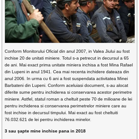
Conform Monitorului Oficial din anul 2007, in Valea Jiului au fost
inchise 20 de unitati miniere. Totul s-a petrecut in decursul a 65
de ani. Mai exact prima unitate miniera inchisa a fost Mina Rafael
din Lupeni in anul 1941. Cea mai recenta inchidere dateaza din
anul 2006. In urma cu 6 ani a fost suspendata activitatea Minei
Barbateni din Lupeni. Conform aceluiasi document, s-au alocat
diferite sume pentru inchiderea si conservarea acestor perimetre
miniere. Astfel, statul roman a cheltuit peste 70 de milioane de lei
pentru inchiderea si conservarea perimetrelor miniere care au
fost inchise in decursul timpului. Mai exact au fost cheltuiti
76.032.621 de lei pentru inchiderea minelor.
3 sau şapte mine inchise pana in 2018