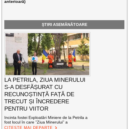
anterioară)
ȘTIRI ASEMĂNĂTOARE
LA PETRILA, ZIUA MINERULUI
S-A DESFĂȘURAT CU
RECUNOȘTINȚĂ FAȚĂ DE
TRECUT ȘI ÎNCREDERE
PENTRU VIITOR
Incinta fostei Exploatări Miniere de la Petrila a
fost locul în care ”Ziua Minerului” a
CITEȘTE MAI DEPARTE