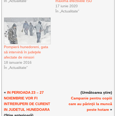
În „Actualitate”
maximă efectivele ISU
17 iunie 2020
În „Actualitate”
Pompierii hunedoreni, gata
să intervină în judeţele
afectate de ninsori
18 ianuarie 2016
În „Actualitate”
«
IN PERIOADA 23 – 27
(Următoarea știre)
NOIEMBRIE VOR FI
Campanie pentru copiii
INTRERUPERI DE CURENT
care au părinţii la muncă
IN JUDETUL HUNEDOARA
peste hotare
»
(Știre anterioară)