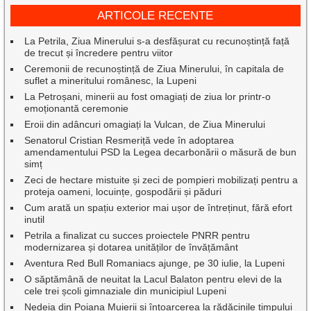
ARTICOLE RECENTE
La Petrila, Ziua Minerului s-a desfășurat cu recunoștință față
de trecut și încredere pentru viitor
Ceremonii de recunoștință de Ziua Minerului, în capitala de
suflet a mineritului românesc, la Lupeni
La Petroșani, minerii au fost omagiați de ziua lor printr-o
emoționantă ceremonie
Eroii din adâncuri omagiați la Vulcan, de Ziua Minerului
Senatorul Cristian Resmeriță vede în adoptarea
amendamentului PSD la Legea decarbonării o măsură de bun
simț
Zeci de hectare mistuite și zeci de pompieri mobilizați pentru a
proteja oameni, locuințe, gospodării și păduri
Cum arată un spațiu exterior mai ușor de întreținut, fără efort
inutil
Petrila a finalizat cu succes proiectele PNRR pentru
modernizarea și dotarea unităților de învățământ
Aventura Red Bull Romaniacs ajunge, pe 30 iulie, la Lupeni
O săptămână de neuitat la Lacul Balaton pentru elevi de la
cele trei școli gimnaziale din municipiul Lupeni
Nedeia din Poiana Muierii și întoarcerea la rădăcinile timpului