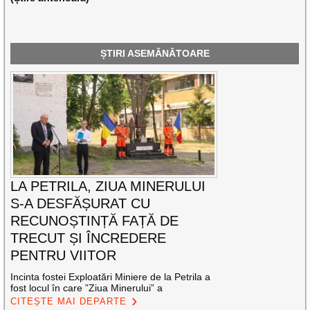
ȘTIRI ASEMĂNĂTOARE
LA PETRILA, ZIUA MINERULUI
S-A DESFĂȘURAT CU
RECUNOȘTINȚĂ FAȚĂ DE
TRECUT ȘI ÎNCREDERE
PENTRU VIITOR
Incinta fostei Exploatări Miniere de la Petrila a
fost locul în care ”Ziua Minerului” a
CITEȘTE MAI DEPARTE