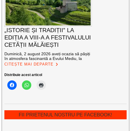
„ISTORIE ȘI TRADIȚII” LA
EDIȚIA A VIII-A A FESTIVALULUI
CETĂȚII MĂLĂIEȘTI
Duminică, 2 august 2026 aveți ocazia să pășiți
în atmosfera fascinantă a Evului Mediu, la
CITEȘTE MAI DEPARTE
Distribuie acest articol
FII PRIETENUL NOSTRU PE FACEBOOK!