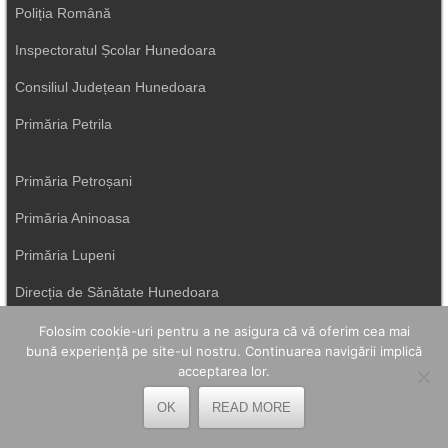
Poliția Română
Inspectoratul Școlar Hunedoara
Consiliul Județean Hunedoara
Primăria Petrila
Primăria Petroșani
Primăria Aninoasa
Primăria Lupeni
Direcția de Sănătate Hunedoara
Primăria Uricani
Folosim cookie-uri pentru a ne asigura că vă oferim cea mai
bună experiență pe site-ul nostru. Continuarea navigării implică
ISU Hunedoara
acceptarea lor.
Primăria Vulcan
OK
READ MORE