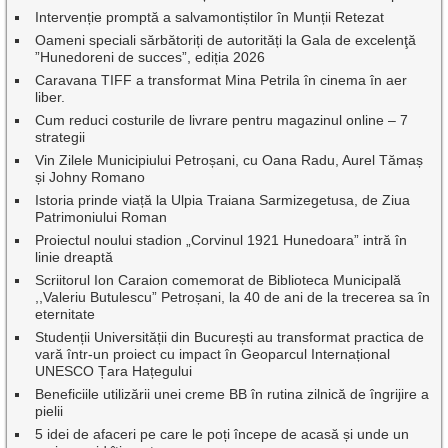
Intervenție promptă a salvamontiștilor în Munții Retezat
Oameni speciali sărbătoriți de autorități la Gala de excelenţă
”Hunedoreni de succes”, ediția 2026
Caravana TIFF a transformat Mina Petrila în cinema în aer
liber.
Cum reduci costurile de livrare pentru magazinul online – 7
strategii
Vin Zilele Municipiului Petroșani, cu Oana Radu, Aurel Tămaș
și Johny Romano
Istoria prinde viață la Ulpia Traiana Sarmizegetusa, de Ziua
Patrimoniului Roman
Proiectul noului stadion „Corvinul 1921 Hunedoara” intră în
linie dreaptă
Scriitorul Ion Caraion comemorat de Biblioteca Municipală
,,Valeriu Butulescu” Petroșani, la 40 de ani de la trecerea sa în
eternitate
Studenții Universității din București au transformat practica de
vară într-un proiect cu impact în Geoparcul Internațional
UNESCO Țara Hațegului
Beneficiile utilizării unei creme BB în rutina zilnică de îngrijire a
pielii
5 idei de afaceri pe care le poți începe de acasă și unde un