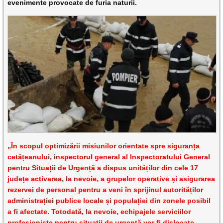
evenimente provocate de furia naturii.
„În scopul optimizării misiunilor orientate spre siguranța
cetățeanului, inspectorul general al Inspectoratului General
pentru Situații de Urgență a dispus unităților din cele 17
județe activarea, la nevoie, a grupelor operative și asigurarea
rezervei de personal pentru a veni în sprijinul autorităților
administrației publice locale și populației din zonele posibil
a fi afectate. Totodată, la nevoie, echipajele serviciilor
profesioniste pentru situații de urgență vor fi dislocate,