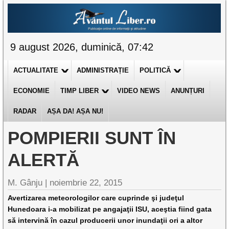
9 august 2026, duminică, 07:42
ACTUALITATE
ADMINISTRAȚIE
POLITICĂ
ECONOMIE
TIMP LIBER
VIDEO NEWS
ANUNȚURI
RADAR
AȘA DA! AȘA NU!
POMPIERII SUNT ÎN
ALERTĂ
M. Gânju |
noiembrie 22, 2015
Avertizarea meteorologilor care cuprinde şi judeţul
Hunedoara i-a mobilizat pe angajaţii ISU, aceştia fiind gata
să intervină în cazul producerii unor inundaţii ori a altor