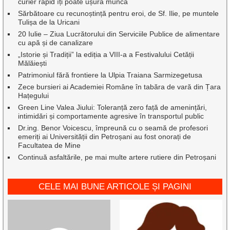
curier rapid îți poate ușura munca
Sărbătoare cu recunoștință pentru eroi, de Sf. Ilie, pe muntele
Tulișa de la Uricani
20 Iulie – Ziua Lucrătorului din Serviciile Publice de alimentare
cu apă și de canalizare
„Istorie și Tradiții” la ediția a VIII-a a Festivalului Cetății
Mălăiești
Patrimoniul fără frontiere la Ulpia Traiana Sarmizegetusa
Zece bursieri ai Academiei Române în tabăra de vară din Țara
Hațegului
Green Line Valea Jiului: Toleranță zero față de amenințări,
intimidări și comportamente agresive în transportul public
Dr.ing. Benor Voicescu, împreună cu o seamă de profesori
emeriți ai Universității din Petroșani au fost onorați de
Facultatea de Mine
Continuă asfaltările, pe mai multe artere rutiere din Petroșani
CELE MAI BUNE ARTICOLE ȘI PAGINI