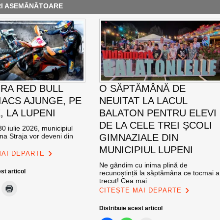
RI ASEMĂNĂTOARE
RA RED BULL
O SĂPTĂMÂNĂ DE
ACS AJUNGE, PE
NEUITAT LA LACUL
E, LA LUPENI
BALATON PENTRU ELEVI
DE LA CELE TREI ȘCOLI
0 iulie 2026, municipiul
na Straja vor deveni din
GIMNAZIALE DIN
MUNICIPIUL LUPENI
MAI DEPARTE
Ne gândim cu inima plină de
st articol
recunoștință la săptămâna ce tocmai a
trecut! Cea mai
CITEȘTE MAI DEPARTE
Distribuie acest articol