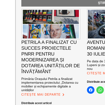
ȘTI
PETRILA A FINALIZAT CU
AVENTU
SUCCES PROIECTELE
ROMANI
PNRR PENTRU
30 IULI
MODERNIZAREA ȘI
Pe data de 3
DOTAREA UNITĂȚILOR DE
Lupeni și zo
nou
ÎNVĂȚĂMÂNT
CITEȘTE 
Primăria Orașului Petrila a finalizat
Distribuie ace
implementarea proiectului „Dotarea cu
mobilier și echipamente digitale a
unităților
CITEȘTE MAI DEPARTE
Distribuie acest articol