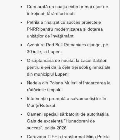
Cum arată un spațiu exterior mai ușor de
întreținut, fără efort inutil
Petrila a finalizat cu succes proiectele
PNRR pentru modernizarea și dotarea
unităților de învățământ
Aventura Red Bull Romaniacs ajunge, pe
30 iulie, la Lupeni
O săptămână de neuitat la Lacul Balaton
pentru elevi de la cele trei școli gimnaziale
din municipiul Lupeni
Nedeia din Poiana Muierii și întoarcerea la
rădăcinile timpului
Intervenție promptă a salvamontiștilor în
Munții Retezat
Oameni speciali sărbătoriți de autorități la
Gala de excelenţă ”Hunedoreni de
succes”, ediția 2026
Caravana TIFF a transformat Mina Petrila