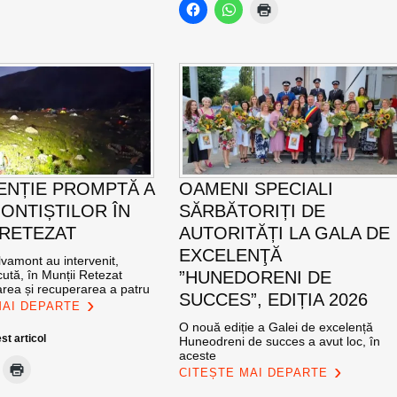
ENȚIE PROMPTĂ A
OAMENI SPECIALI
ONTIȘTILOR ÎN
SĂRBĂTORIȚI DE
 RETEZAT
AUTORITĂȚI LA GALA DE
EXCELENŢĂ
vamont au intervenit,
ută, în Munții Retezat
”HUNEDORENI DE
area și recuperarea a patru
SUCCES”, EDIȚIA 2026
MAI DEPARTE
O nouă ediție a Galei de excelență
st articol
Huneodreni de succes a avut loc, în
aceste
CITEȘTE MAI DEPARTE