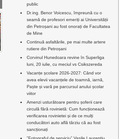
public
Dr.ing. Benor Voicescu, împreună cu o
seamă de profesori emeriți ai Universității
din Petroșani au fost onorați de Facultatea
de Mine
Continuă asfaltările, pe mai multe artere
rutiere din Petroșani
Corvinul Hunedoara revine în Superliga
luni, 20 iulie, cu meciul vs Csikszereda
Vacanțe școlare 2026-2027: Când vor
avea elevii vacanțele de toamnă, iarnă,
Paște și vară pe parcursul anului școlar
viitor
Amenzi usturătoare pentru șoferii care
circulă fără rovinietă: Cum funcționează
verificarea rovinietei și de ce mulți
conducători auto află târziu că au fost
sancționați
”Fotograful de serviciu” Vasile Laurențiu