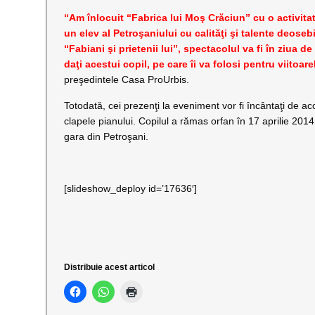
“Am înlocuit “Fabrica lui Moş Crăciun” cu o activitat
un elev al Petroşaniului cu calităţi şi talente deose
“Fabiani şi prietenii lui”, spectacolul va fi în ziua d
daţi acestui copil, pe care îi va folosi pentru viitoar
preşedintele Casa ProUrbis.
Totodată, cei prezenţi la eveniment vor fi încântaţi de a
clapele pianului. Copilul a rămas orfan în 17 aprilie 20
gara din Petroşani.
[slideshow_deploy id=’17636′]
Distribuie acest articol