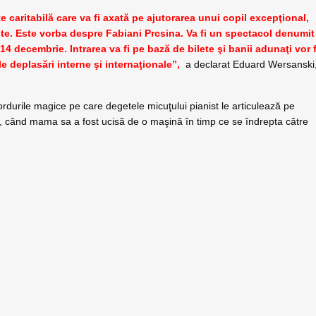
e caritabilă care va fi axată pe ajutorarea unui copil excepţional,
bite. Este vorba despre Fabiani Prcsina. Va fi un spectacol denumi
e 14 decembrie. Intrarea va fi pe bază de bilete şi banii adunaţi vor f
ele deplasări interne şi internaţionale”,
a declarat Eduard Wersanski
cordurile magice pe care degetele micuţului pianist le articulează pe
14, când mama sa a fost ucisă de o maşină în timp ce se îndrepta către