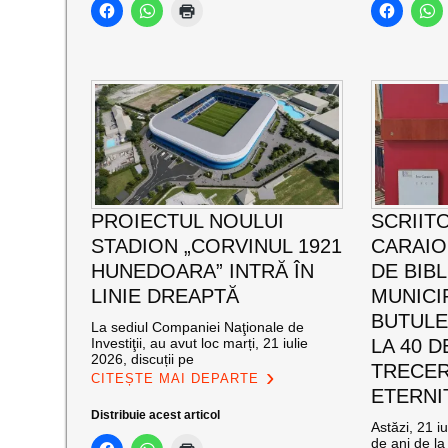
PROIECTUL NOULUI
SCRIIT
STADION „CORVINUL 1921
CARAI
HUNEDOARA” INTRĂ ÎN
DE BIB
LINIE DREAPTĂ
MUNICI
BUTULE
La sediul Companiei Naţionale de
Investiţii, au avut loc marți, 21 iulie
LA 40 D
2026, discuții pe
TRECER
CITEȘTE MAI DEPARTE
ETERNI
Distribuie acest articol
Astăzi, 21 i
de ani de la