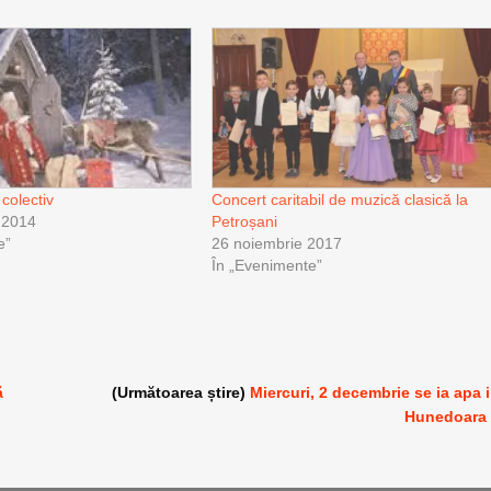
colectiv
Concert caritabil de muzică clasică la
 2014
Petroșani
e”
26 noiembrie 2017
În „Evenimente”
ă
(Următoarea știre)
Miercuri, 2 decembrie se ia apa 
Hunedoara