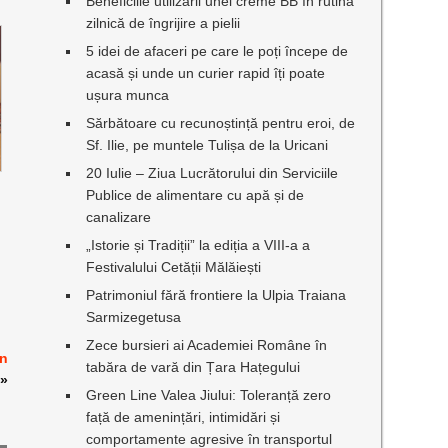
Beneficiile utilizării unei creme BB în rutina
zilnică de îngrijire a pielii
5 idei de afaceri pe care le poți începe de
acasă și unde un curier rapid îți poate
ușura munca
Sărbătoare cu recunoștință pentru eroi, de
Sf. Ilie, pe muntele Tulișa de la Uricani
20 Iulie – Ziua Lucrătorului din Serviciile
Publice de alimentare cu apă și de
canalizare
„Istorie și Tradiții” la ediția a VIII-a a
Festivalului Cetății Mălăiești
Patrimoniul fără frontiere la Ulpia Traiana
Sarmizegetusa
Zece bursieri ai Academiei Române în
in
tabăra de vară din Țara Hațegului
»
Green Line Valea Jiului: Toleranță zero
față de amenințări, intimidări și
comportamente agresive în transportul