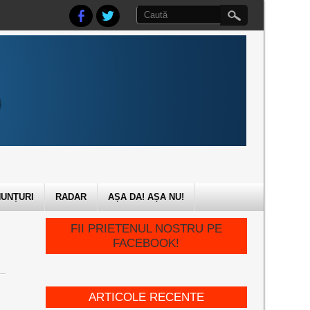
UNȚURI
RADAR
AȘA DA! AȘA NU!
FII PRIETENUL NOSTRU PE
FACEBOOK!
ARTICOLE RECENTE