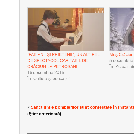
”FABIANII ȘI PRIETENII”, UN ALT FEL
Moş Crăciun 
DE SPECTACOL CARITABIL DE
5 decembrie
CRĂCIUN LA PETROȘANI
În „Actualitat
16 decembrie 2015
În „Cultură și educație”
«
Sancţiunile pompierilor sunt contestate în instanţ
(Știre anterioară)