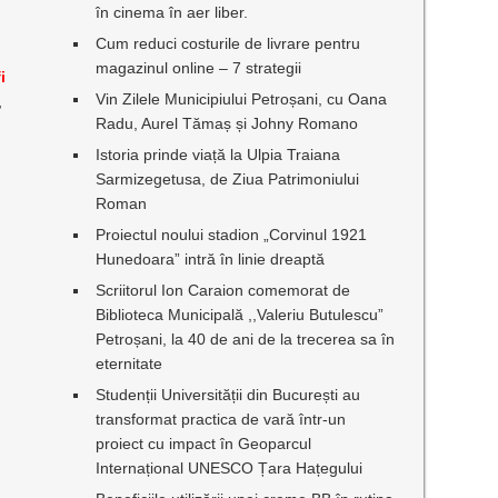
în cinema în aer liber.
Cum reduci costurile de livrare pentru
t
magazinul online – 7 strategii
i
Vin Zilele Municipiului Petroșani, cu Oana
,
Radu, Aurel Tămaș și Johny Romano
Istoria prinde viață la Ulpia Traiana
Sarmizegetusa, de Ziua Patrimoniului
Roman
Proiectul noului stadion „Corvinul 1921
Hunedoara” intră în linie dreaptă
Scriitorul Ion Caraion comemorat de
Biblioteca Municipală ,,Valeriu Butulescu”
Petroșani, la 40 de ani de la trecerea sa în
eternitate
Studenții Universității din București au
transformat practica de vară într-un
proiect cu impact în Geoparcul
Internațional UNESCO Țara Hațegului