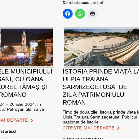
Distribuie acest articol
ELE MUNICIPIULUI
ISTORIA PRINDE VIAȚĂ L
ANI, CU OANA
ULPIA TRAIANA
AUREL TĂMAȘ ȘI
SARMIZEGETUSA, DE
 ROMANO
ZIUA PATRIMONIULUI
ROMAN
24 – 26 iulie 2024, în
c al Petroșaniului se va
Timp de două zile, istoria prinde viață l
Ulpia Traiana Sarmizegetusa! Publicul
MAI DEPARTE
pasionat de istorie
CITEȘTE MAI DEPARTE
st articol