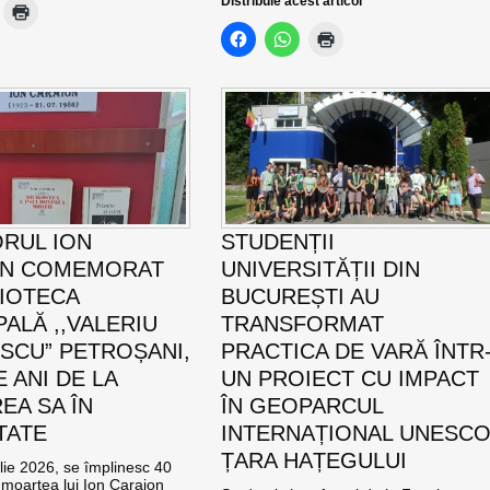
Distribuie acest articol
ORUL ION
STUDENȚII
ON COMEMORAT
UNIVERSITĂȚII DIN
LIOTECA
BUCUREȘTI AU
PALĂ ,,VALERIU
TRANSFORMAT
SCU” PETROȘANI,
PRACTICA DE VARĂ ÎNTR
E ANI DE LA
UN PROIECT CU IMPACT
EA SA ÎN
ÎN GEOPARCUL
TATE
INTERNAȚIONAL UNESC
ȚARA HAȚEGULUI
ulie 2026, se împlinesc 40
 moartea lui Ion Caraion