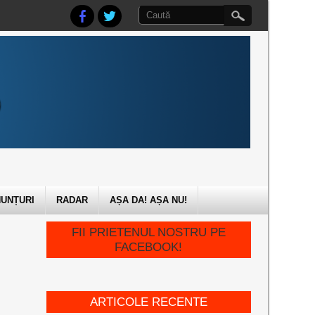
UNȚURI
RADAR
AȘA DA! AȘA NU!
FII PRIETENUL NOSTRU PE
FACEBOOK!
ARTICOLE RECENTE