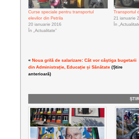
Curse speciale pentru transportul
Transportul d
elevilor din Petrila
21 ianuarie 
20 ianuarie 2016
În „Actualitat
În „Actualitate”
«
Noua grilă de salarizare: Cât vor câştiga bugetarii
din Administrație, Educație și Sănătate
(Știre
anterioară)
ȘTI