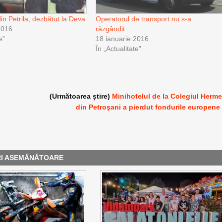
in Petrila, dezbătut la Deva
Operatorul de transport nu s-a
2016
răzgândit
e”
18 ianuarie 2016
În „Actualitate”
(Următoarea știre)
Minihotelul de la Colegiul Herm
din Petroşani a pierdut fondurile europene
RI ASEMĂNĂTOARE