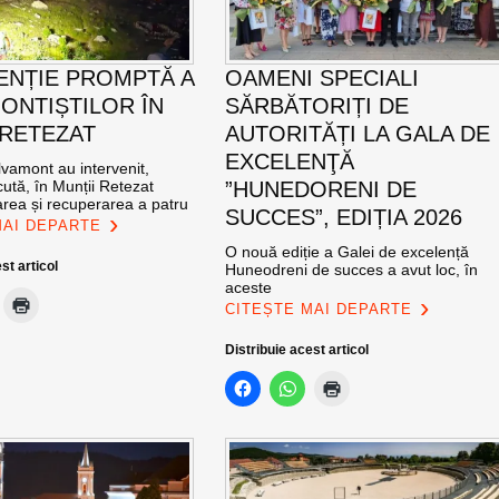
ENȚIE PROMPTĂ A
OAMENI SPECIALI
ONTIȘTILOR ÎN
SĂRBĂTORIȚI DE
 RETEZAT
AUTORITĂȚI LA GALA DE
EXCELENŢĂ
vamont au intervenit,
ută, în Munții Retezat
”HUNEDORENI DE
area și recuperarea a patru
SUCCES”, EDIȚIA 2026
MAI DEPARTE
O nouă ediție a Galei de excelență
st articol
Huneodreni de succes a avut loc, în
aceste
CITEȘTE MAI DEPARTE
Distribuie acest articol