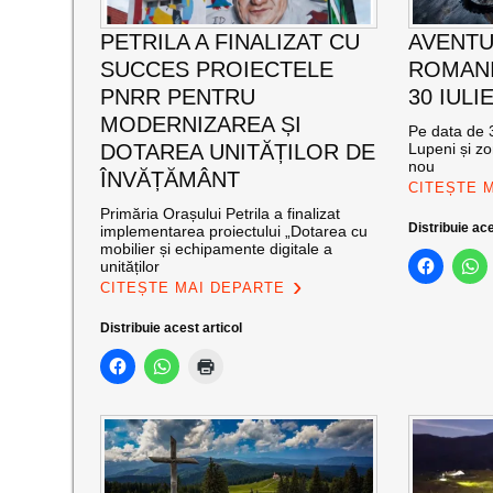
PETRILA A FINALIZAT CU
AVENTU
SUCCES PROIECTELE
ROMANI
PNRR PENTRU
30 IULI
MODERNIZAREA ȘI
Pe data de 3
DOTAREA UNITĂȚILOR DE
Lupeni și zo
nou
ÎNVĂȚĂMÂNT
CITEȘTE 
Primăria Orașului Petrila a finalizat
Distribuie ace
implementarea proiectului „Dotarea cu
mobilier și echipamente digitale a
unităților
CITEȘTE MAI DEPARTE
Distribuie acest articol