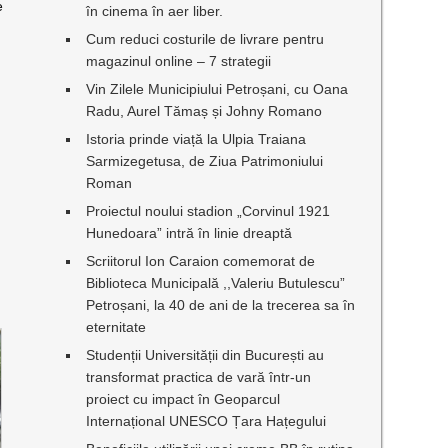
e
în cinema în aer liber.
Cum reduci costurile de livrare pentru
magazinul online – 7 strategii
Vin Zilele Municipiului Petroșani, cu Oana
Radu, Aurel Tămaș și Johny Romano
Istoria prinde viață la Ulpia Traiana
Sarmizegetusa, de Ziua Patrimoniului
Roman
Proiectul noului stadion „Corvinul 1921
Hunedoara” intră în linie dreaptă
Scriitorul Ion Caraion comemorat de
Biblioteca Municipală ,,Valeriu Butulescu”
Petroșani, la 40 de ani de la trecerea sa în
eternitate
Studenții Universității din București au
transformat practica de vară într-un
proiect cu impact în Geoparcul
Internațional UNESCO Țara Hațegului