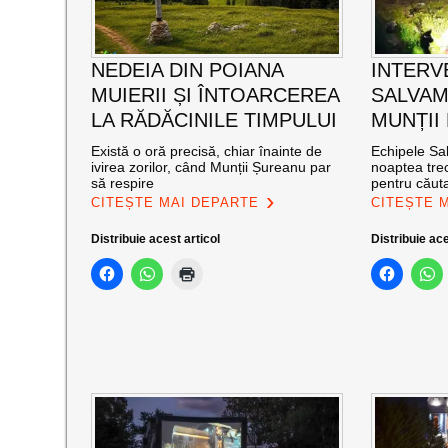
NEDEIA DIN POIANA
INTERV
MUIERII ȘI ÎNTOARCEREA
SALVAM
LA RĂDĂCINILE TIMPULUI
MUNȚII
Există o oră precisă, chiar înainte de
Echipele Sal
ivirea zorilor, când Munții Șureanu par
noaptea trec
să respire
pentru căut
CITEȘTE MAI DEPARTE
CITEȘTE 
Distribuie acest articol
Distribuie ace