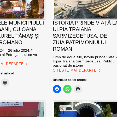
ELE MUNICIPIULUI
ISTORIA PRINDE VIAȚĂ L
ANI, CU OANA
ULPIA TRAIANA
AUREL TĂMAȘ ȘI
SARMIZEGETUSA, DE
 ROMANO
ZIUA PATRIMONIULUI
ROMAN
24 – 26 iulie 2024, în
c al Petroșaniului se va
Timp de două zile, istoria prinde viață l
Ulpia Traiana Sarmizegetusa! Publicul
MAI DEPARTE
pasionat de istorie
CITEȘTE MAI DEPARTE
st articol
Distribuie acest articol