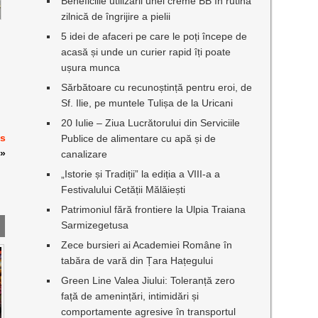
Beneficiile utilizării unei creme BB în rutina
zilnică de îngrijire a pielii
5 idei de afaceri pe care le poți începe de
acasă și unde un curier rapid îți poate
ușura munca
Sărbătoare cu recunoștință pentru eroi, de
Sf. Ilie, pe muntele Tulișa de la Uricani
20 Iulie – Ziua Lucrătorului din Serviciile
es
Publice de alimentare cu apă și de
»
canalizare
„Istorie și Tradiții” la ediția a VIII-a a
Festivalului Cetății Mălăiești
Patrimoniul fără frontiere la Ulpia Traiana
Sarmizegetusa
Zece bursieri ai Academiei Române în
tabăra de vară din Țara Hațegului
Green Line Valea Jiului: Toleranță zero
față de amenințări, intimidări și
comportamente agresive în transportul