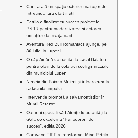
Cum arată un spațiu exterior mai ușor de
întreținut, fără efort inutil
Petrila a finalizat cu succes proiectele
a
PNRR pentru modernizarea și dotarea
unităților de învățământ
Aventura Red Bull Romaniacs ajunge, pe
30 iulie, la Lupeni
O săptămână de neuitat la Lacul Balaton
pentru elevi de la cele trei școli gimnaziale
din municipiul Lupeni
Nedeia din Poiana Muierii și întoarcerea la
rădăcinile timpului
Intervenție promptă a salvamontiștilor în
Munții Retezat
Oameni speciali sărbătoriți de autorități la
Gala de excelenţă ”Hunedoreni de
succes”, ediția 2026
Caravana TIFF a transformat Mina Petrila