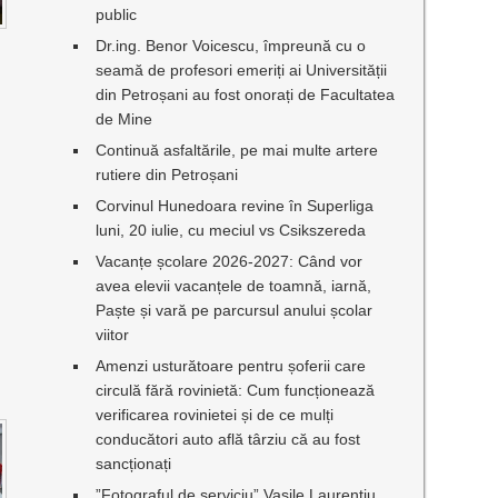
public
Dr.ing. Benor Voicescu, împreună cu o
seamă de profesori emeriți ai Universității
din Petroșani au fost onorați de Facultatea
de Mine
Continuă asfaltările, pe mai multe artere
rutiere din Petroșani
Corvinul Hunedoara revine în Superliga
luni, 20 iulie, cu meciul vs Csikszereda
Vacanțe școlare 2026-2027: Când vor
avea elevii vacanțele de toamnă, iarnă,
Paște și vară pe parcursul anului școlar
viitor
Amenzi usturătoare pentru șoferii care
circulă fără rovinietă: Cum funcționează
verificarea rovinietei și de ce mulți
conducători auto află târziu că au fost
sancționați
”Fotograful de serviciu” Vasile Laurențiu