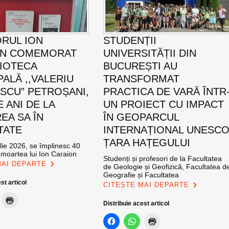
ORUL ION
STUDENȚII
ON COMEMORAT
UNIVERSITĂȚII DIN
LIOTECA
BUCUREȘTI AU
PALĂ ,,VALERIU
TRANSFORMAT
SCU” PETROȘANI,
PRACTICA DE VARĂ ÎNTR
E ANI DE LA
UN PROIECT CU IMPACT
EA SA ÎN
ÎN GEOPARCUL
TATE
INTERNAȚIONAL UNESC
ȚARA HAȚEGULUI
ulie 2026, se împlinesc 40
 moartea lui Ion Caraion
Studenți și profesori de la Facultatea
MAI DEPARTE
de Geologie și Geofizică, Facultatea d
Geografie și Facultatea
st articol
CITEȘTE MAI DEPARTE
Distribuie acest articol