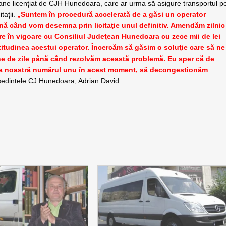
oane licenţiat de CJH Hunedoara, care ar urma să asigure transportul p
taţii.
„Suntem în procedură accelerată de a găsi un operator
ână când vom desemna prin licitaţie unul definitiv. Amendăm zilnic
are în vigoare cu Consiliul Judeţean Hunedoara cu zece mii de lei
 atitudinea acestui operator. Încercăm să găsim o soluţie care să ne
ne de zile până când rezolvăm această problemă. Eu sper că de
tea noastră numărul unu în acest moment, să decongestionăm
eşedintele CJ Hunedoara, Adrian David.