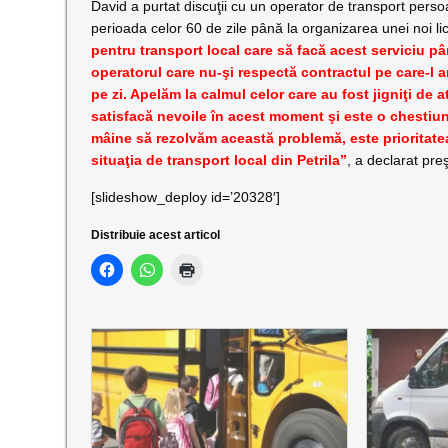
David a purtat discuţii cu un operator de transport pers
perioada celor 60 de zile până la organizarea unei noi lici
pentru transport local care să facă acest serviciu p
operatorul care nu-şi respectă contractul pe care-l 
pe zi. Apelăm la calmul celor care au fost jigniţi de
satisfacă nevoile în acest moment şi este o chestiu
mâine să rezolvăm această problemă, este priorita
situaţia de transport local din Petrila”
, a declarat pr
[slideshow_deploy id=’20328′]
Distribuie acest articol