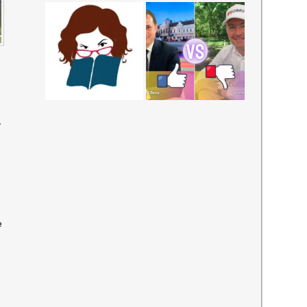
-
O
e