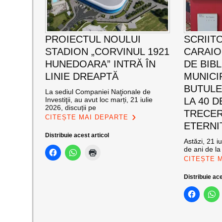
PROIECTUL NOULUI
SCRIIT
STADION „CORVINUL 1921
CARAI
HUNEDOARA” INTRĂ ÎN
DE BIB
LINIE DREAPTĂ
MUNICI
BUTULE
La sediul Companiei Naţionale de
Investiţii, au avut loc marți, 21 iulie
LA 40 D
2026, discuții pe
TRECER
CITEȘTE MAI DEPARTE
ETERNI
Distribuie acest articol
Astăzi, 21 i
de ani de la
CITEȘTE 
Distribuie ace