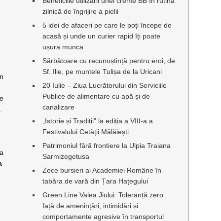
Beneficiile utilizării unei creme BB în rutina
zilnică de îngrijire a pielii
5 idei de afaceri pe care le poți începe de
acasă și unde un curier rapid îți poate
ușura munca
Sărbătoare cu recunoștință pentru eroi, de
Sf. Ilie, pe muntele Tulișa de la Uricani
in
20 Iulie – Ziua Lucrătorului din Serviciile
Publice de alimentare cu apă și de
me
canalizare
a
„Istorie și Tradiții” la ediția a VIII-a a
Festivalului Cetății Mălăiești
Patrimoniul fără frontiere la Ulpia Traiana
za
Sarmizegetusa
a
Zece bursieri ai Academiei Române în
tabăra de vară din Țara Hațegului
Green Line Valea Jiului: Toleranță zero
față de amenințări, intimidări și
comportamente agresive în transportul