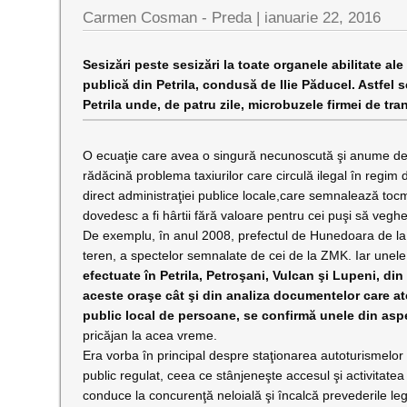
Carmen Cosman - Preda |
ianuarie 22, 2016
Sesizări peste sesizări la toate organele abilitate al
publică din Petrila, condusă de Ilie Păducel. Astfel 
Petrila unde, de patru zile, microbuzele firmei de tr
O ecuaţie care avea o singură necunoscută şi anume de ce
rădăcină problema taxiurilor care circulă ilegal în regim de
direct administraţiei publice locale,care semnalează tocm
dovedesc a fi hârtii fără valoare pentru cei puşi să veghe
De exemplu, în anul 2008, prefectul de Hunedoara de la a
teren, a spectelor semnalate de cei de la ZMK. Iar unele
efectuate în Petrila, Petroşani, Vulcan şi Lupeni, din 
aceste oraşe cât şi din analiza documentelor care at
public local de persoane, se confirmă unele din aspec
pricăjan la acea vreme.
Era vorba în principal despre staţionarea autoturismelor ta
public regulat, ceea ce stânjeneşte accesul şi activitate
conduce la concurenţă neloială şi încalcă prevederile leg