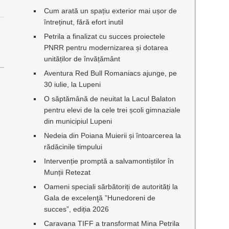
Cum arată un spațiu exterior mai ușor de
întreținut, fără efort inutil
Petrila a finalizat cu succes proiectele
n
PNRR pentru modernizarea și dotarea
unităților de învățământ
Aventura Red Bull Romaniacs ajunge, pe
30 iulie, la Lupeni
O săptămână de neuitat la Lacul Balaton
pentru elevi de la cele trei școli gimnaziale
din municipiul Lupeni
Nedeia din Poiana Muierii și întoarcerea la
rădăcinile timpului
Intervenție promptă a salvamontiștilor în
Munții Retezat
Oameni speciali sărbătoriți de autorități la
Gala de excelenţă ”Hunedoreni de
succes”, ediția 2026
Caravana TIFF a transformat Mina Petrila