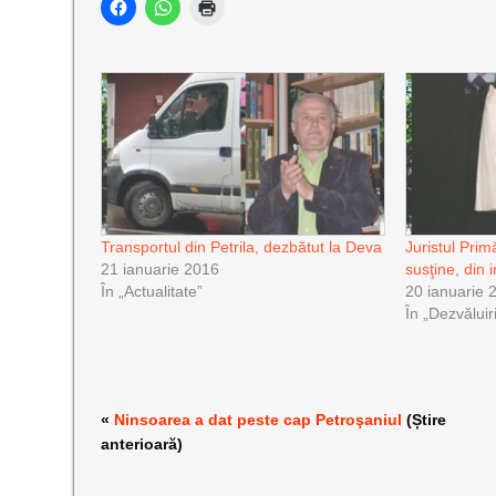
Transportul din Petrila, dezbătut la Deva
Juristul Prim
21 ianuarie 2016
susţine, din i
În „Actualitate”
20 ianuarie 
În „Dezvăluir
«
Ninsoarea a dat peste cap Petroşaniul
(Știre
anterioară)