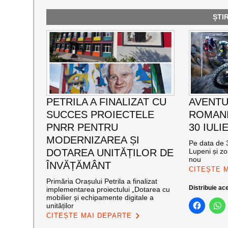
ȘTI
PETRILA A FINALIZAT CU
AVENTU
SUCCES PROIECTELE
ROMANI
PNRR PENTRU
30 IULI
MODERNIZAREA ȘI
Pe data de 3
DOTAREA UNITĂȚILOR DE
Lupeni și zo
nou
ÎNVĂȚĂMÂNT
CITEȘTE 
Primăria Orașului Petrila a finalizat
Distribuie ace
implementarea proiectului „Dotarea cu
mobilier și echipamente digitale a
unităților
CITEȘTE MAI DEPARTE