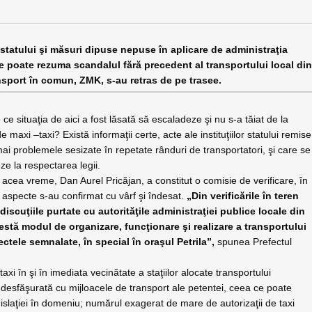
e statului şi măsuri dipuse nepuse în aplicare de administraţia
se poate rezuma scandalul fără precedent al transportului local di
ansport în comun, ZMK, s-au retras de pe trasee.
 situaţia de aici a fost lăsată să escaladeze şi nu s-a tăiat de la
 maxi –taxi? Există informaţii certe, acte ale instituţiilor statului remise
ai problemele sesizate în repetate rânduri de transportatori, şi care se
ze la respectarea legii.
cea vreme, Dan Aurel Pricăjan, a constitut o comisie de verificare, în
 aspecte s-au confirmat cu vârf şi îndesat.
„
Din verificările în teren
discuţiile purtate cu autorităţile administraţiei publice locale din
estă modul de organizare, funcţionare şi realizare a transportului
tele semnalate, în special în oraşul Petrila”,
spunea Prefectul
xi în şi în imediata vecinătate a staţiilor alocate transportului
a desfăşurată cu mijloacele de transport ale petentei, ceea ce poate
islaţiei în domeniu; numărul exagerat de mare de autorizaţii de taxi