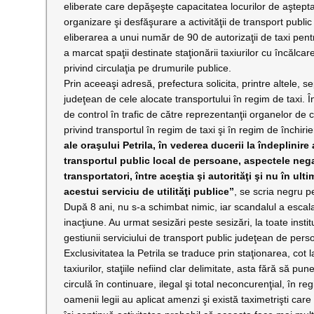
eliberate care depăşeşte capacitatea locurilor de aştept
organizare şi desfăşurare a activităţii de transport publi
eliberarea a unui număr de 90 de autorizaţii de taxi pentru 
a marcat spaţii destinate staţionării taxiurilor cu încăl
privind circulaţia pe drumurile publice.
Prin aceea
şi adresă, prefectura solicita
, printre altele, 
judeţean de cele alocate transportului în regim de taxi. În
de control în trafic de către reprezentanţii orga­nelor de 
privind transportul în regim de taxi şi în regim de închiri
ale oraşului Petrila, în vederea ducerii la îndeplinire 
transportul public local de persoane, aspectele neg
transportatori, între aceştia şi autorităţi şi nu în ul
acestui serviciu de utilităţi publice”
, se scria negru p
După 8 ani, nu s-a schimbat nimic, iar scandalul a escala
inacţiune. Au urmat sesizări peste sesizări, la toate instit
gestiunii serviciului de transport public judeţean de per
Exclusivitatea la Petrila se traduce prin staţionarea, cot 
taxiurilor, staţiile nefiind clar delimitate, asta fără să pu
circulă în continuare, ilegal şi total neconcurenţial, în r
oamenii legii au aplicat amenzi şi există taximetrişti car