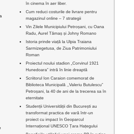
în cinema în aer liber.
Cum reduci costurile de livrare pentru
la
magazinul online – 7 strategii
Vin Zilele Municipiului Petroșani, cu Oana
Radu, Aurel Tămaș și Johny Romano
Istoria prinde viață la Ulpia Traiana
Sarmizegetusa, de Ziua Patrimoniului
Roman
Proiectul noului stadion „Corvinul 1921
Hunedoara” intră în linie dreaptă
Scriitorul Ion Caraion comemorat de
Biblioteca Municipală ,,Valeriu Butulescu”
Petroșani, la 40 de ani de la trecerea sa în
eternitate
Studenții Universității din București au
transformat practica de vară într-un
proiect cu impact în Geoparcul
Internațional UNESCO Țara Hațegului
e