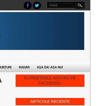
UNȚURI
RADAR
AȘA DA! AȘA NU!
A
FII PRIETENUL NOSTRU PE
FACEBOOK!
ARTICOLE RECENTE