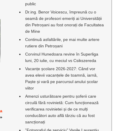
public
Dr.ing. Benor Voicescu, împreună cu o
seamă de profesori emeriți ai Universității
din Petroșani au fost onorați de Facultatea
de Mine
Continuă asfaltările, pe mai multe artere
rutiere din Petroșani
Corvinul Hunedoara revine în Superliga
luni, 20 iulie, cu meciul vs Csikszereda
Vacanțe școlare 2026-2027: Când vor
avea elevii vacanțele de toamnă, iarnă,
Paște și vară pe parcursul anului școlar
viitor
Amenzi usturătoare pentru șoferii care
circulă fără rovinietă: Cum funcționează
verificarea rovinietei și de ce mulți
za
conducători auto află târziu că au fost
»
sancționați
”Fotograful de serviciu” Vasile Laurențiu