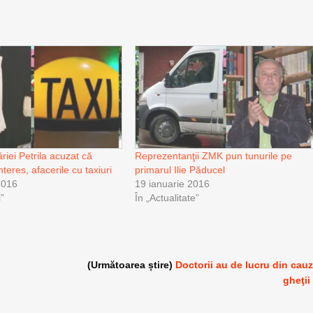
ăriei Petrila acuzat că
Reprezentanţii ZMK pun tunurile pe
nteres, afacerile cu taxiuri
primarul Ilie Păducel
2016
19 ianuarie 2016
i”
În „Actualitate”
(Următoarea știre)
Doctorii au de lucru din cau
gheţii