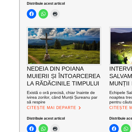
Distribuie acest articol
NEDEIA DIN POIANA
INTERV
MUIERII ȘI ÎNTOARCEREA
SALVAM
LA RĂDĂCINILE TIMPULUI
MUNȚII
Există o oră precisă, chiar înainte de
Echipele Sal
ivirea zorilor, când Munții Șureanu par
noaptea trec
să respire
pentru căut
CITEȘTE MAI DEPARTE
CITEȘTE 
Distribuie acest articol
Distribuie ace