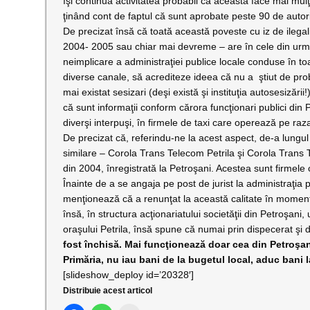
îşi continuă activitatea probabil că aceasta face mai mulţ
ţinând cont de faptul că sunt aprobate peste 90 de autoriz
De precizat însă că toată această poveste cu iz de ilegali
2004- 2005 sau chiar mai devreme – are în cele din urmă 
neimplicare a administraţiei publice locale conduse în t
diverse canale, să acrediteze ideea că nu a
ştiut de pro
mai existat sesizari (deşi există şi instituţia autosesizării
că sunt informaţii conform cărora funcţionari publici din Pr
diverşi interpuşi, în firmele de taxi care operează pe raz
De precizat că, referindu-ne la acest aspect, de-a lungul
similare – Corola Trans Telecom Petrila şi Corola Trans
din 2004, înregistrată la Petroşani. Acestea sunt firmele c
Înainte de a se angaja pe post de jurist la administraţia p
menţionează că a renunţat la această calitate în momentu
însă, în structura acţionariatului societăţii din Petroşa
oraşului Petrila, însă spune că numai prin dispecerat şi 
fost închisă. Mai funcţionează doar cea din Petroşan
Primăria, nu iau bani de la bugetul local, aduc bani 
[slideshow_deploy id=’20328′]
Distribuie acest articol