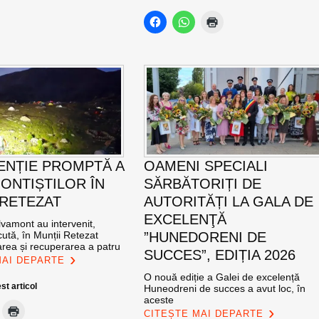
ENȚIE PROMPTĂ A
OAMENI SPECIALI
ONTIȘTILOR ÎN
SĂRBĂTORIȚI DE
 RETEZAT
AUTORITĂȚI LA GALA DE
EXCELENŢĂ
vamont au intervenit,
ută, în Munții Retezat
”HUNEDORENI DE
area și recuperarea a patru
SUCCES”, EDIȚIA 2026
MAI DEPARTE
O nouă ediție a Galei de excelență
st articol
Huneodreni de succes a avut loc, în
aceste
CITEȘTE MAI DEPARTE