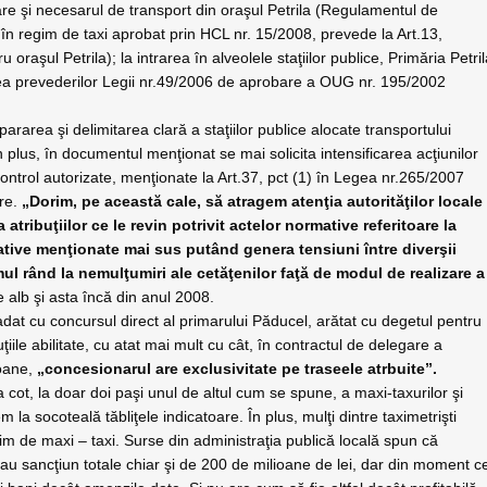
are şi necesarul de transport din oraşul Petrila (Regulamentul de
c în regim de taxi aprobat prin HCL nr. 15/2008, prevede la Art.13,
oraşul Petrila); la intrarea în alveolele staţiilor publice, Primăria Petri
carea prevederilor Legii nr.49/2006 de aprobare a OUG nr. 195/2002
separarea şi delimitarea clară a staţiilor publice alocate transportului
 plus, în documentul menţionat se mai solicita in­ten­sificarea acţiunilor
control autori­zate, menţionate la Art.37, pct (1) în Legea nr.265/2007
ere.
„Dorim, pe această cale, să atragem atenţia autori­tă­ţilor locale
a atribuţiilor ce le revin potrivit actelor normative referitoare la
ative menţionate mai sus putând genera tensiuni între diverşii
timul rând la nemulţumiri ale cetăţenilor faţă de modul de realizare a
e alb şi asta încă din anul 2008.
dat cu concursul direct al primarului Păducel, arătat cu degetul pentru
uţiile abilitate, cu atat mai mult cu cât, în contractul de delegare a
soane,
„concesionarul are exclusivitate pe traseele atrbuite”.
la cot, la doar doi paşi unul de altul cum se spune, a maxi-taxurilor şi
nem la socoteală tăbliţele indicatoare. În plus, mulţi dintre taximetrişti
egim de maxi – taxi. Surse din administraţia publică locală spun că
e au sancţiun totale chiar şi de 200 de milioane de lei, dar din moment c