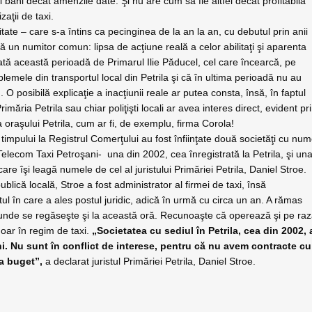
i bani decât amenzile date. Şi nu are cum să fie altfel decât profitabilă
aţii de taxi.
tate – care s-a întins ca pecinginea de la an la an, cu debutul prin anii
un numitor comun: lipsa de acţiune reală a celor abilitaţi şi aparenta
oată această perioadă de Primarul Ilie Păducel, cel care
încearcă, pe
blemele din transportul local din Petrila şi că în ultima perioadă nu au
!). O posibilă explicaţie a inacţiunii reale ar putea consta, însă, în faptul
imăria Petrila sau chiar poliţişti locali ar avea interes direct, evident pr
a oraşului Petrila, cum ar fi, de exemplu, firma Corola!
 timpului la Registrul Comerţului au fost înfiinţate două societăţi cu nu
 Telecom Taxi Petroşani-
una din 2002, cea înregistrată la Petrila, şi un
are îşi leagă numele de cel al juristului Primăriei Petrila, Daniel Stroe.
ublică locală, Stroe a fost administrator al firmei de taxi, însă
l în care a ales postul juridic, adică în urmă cu circa un an. A rămas
ni, unde se regăseşte şi la această oră. Recunoaşte că operează şi pe ra
doar în regim de taxi.
„Societatea cu sediul în Petrila, cea din 2002, 
i. Nu sunt în conflict de interese, pentru că nu avem contracte cu
la buget”,
a declarat juristul Primăriei Petrila, Daniel Stroe.