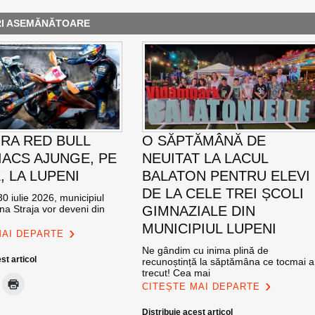
RI ASEMĂNĂTOARE
RA RED BULL
O SĂPTĂMÂNĂ DE
ACS AJUNGE, PE
NEUITAT LA LACUL
E, LA LUPENI
BALATON PENTRU ELEVI
DE LA CELE TREI ȘCOLI
0 iulie 2026, municipiul
na Straja vor deveni din
GIMNAZIALE DIN
MUNICIPIUL LUPENI
MAI DEPARTE
Ne gândim cu inima plină de
st articol
recunoștință la săptămâna ce tocmai a
trecut! Cea mai
CITEȘTE MAI DEPARTE
Distribuie acest articol