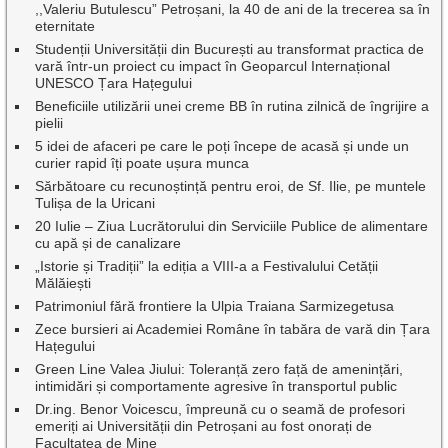
,,Valeriu Butulescu” Petroșani, la 40 de ani de la trecerea sa în
eternitate
Studenții Universității din București au transformat practica de
vară într-un proiect cu impact în Geoparcul Internațional
UNESCO Țara Hațegului
Beneficiile utilizării unei creme BB în rutina zilnică de îngrijire a
pielii
5 idei de afaceri pe care le poți începe de acasă și unde un
curier rapid îți poate ușura munca
Sărbătoare cu recunoștință pentru eroi, de Sf. Ilie, pe muntele
Tulișa de la Uricani
20 Iulie – Ziua Lucrătorului din Serviciile Publice de alimentare
cu apă și de canalizare
„Istorie și Tradiții” la ediția a VIII-a a Festivalului Cetății
Mălăiești
Patrimoniul fără frontiere la Ulpia Traiana Sarmizegetusa
Zece bursieri ai Academiei Române în tabăra de vară din Țara
Hațegului
Green Line Valea Jiului: Toleranță zero față de amenințări,
intimidări și comportamente agresive în transportul public
Dr.ing. Benor Voicescu, împreună cu o seamă de profesori
emeriți ai Universității din Petroșani au fost onorați de
Facultatea de Mine