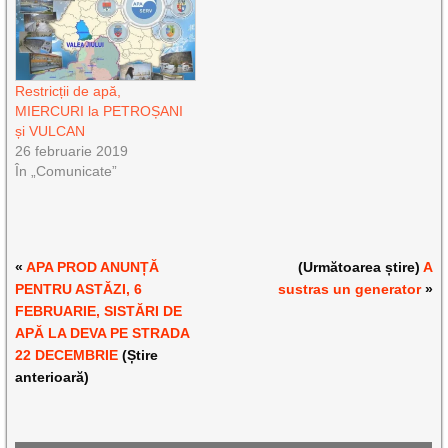
Restricții de apă,
MIERCURI la PETROȘANI
și VULCAN
26 februarie 2019
În „Comunicate”
«
APA PROD ANUNȚĂ
(Următoarea știre)
A
PENTRU ASTĂZI, 6
sustras un generator
»
FEBRUARIE, SISTĂRI DE
APĂ LA DEVA PE STRADA
22 DECEMBRIE
(Știre
anterioară)