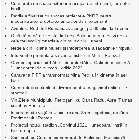
Cum arată un spațiu exterior mai ușor de întreținut, fără efort
inutil
Petrila a finalizat cu succes proiectele PNRR pentru
modernizarea și dotarea unităților de învățământ
Aventura Red Bull Romaniacs ajunge, pe 30 iulie, la Lupeni
O săptămână de neuitat la Lacul Balaton pentru elevi de la
cele trei școli gimnaziale din municipiul Lupeni
Nedeia din Poiana Muierii și întoarcerea la rădăcinile timpului
Intervenție promptă a salvamontiștilor în Munții Retezat
Oameni speciali sărbătoriți de autorități la Gala de excelenţă
”Hunedoreni de succes”, ediția 2026
Caravana TIFF a transformat Mina Petrila în cinema în aer
liber.
Cum reduci costurile de livrare pentru magazinul online – 7
strategii
Vin Zilele Municipiului Petroșani, cu Oana Radu, Aurel Tămaș
și Johny Romano
Istoria prinde viață la Ulpia Traiana Sarmizegetusa, de Ziua
Patrimoniului Roman
Proiectul noului stadion „Corvinul 1921 Hunedoara” intră în
linie dreaptă
Scriitorul Ion Caraion comemorat de Biblioteca Municipală