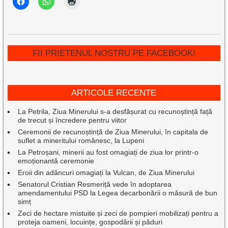
FII PRIETENUL NOSTRU PE FACEBOOK!
ARTICOLE RECENTE
La Petrila, Ziua Minerului s-a desfășurat cu recunoștință față
de trecut și încredere pentru viitor
Ceremonii de recunoștință de Ziua Minerului, în capitala de
suflet a mineritului românesc, la Lupeni
La Petroșani, minerii au fost omagiați de ziua lor printr-o
emoționantă ceremonie
Eroii din adâncuri omagiați la Vulcan, de Ziua Minerului
Senatorul Cristian Resmeriță vede în adoptarea
amendamentului PSD la Legea decarbonării o măsură de bun
simț
Zeci de hectare mistuite și zeci de pompieri mobilizați pentru a
proteja oameni, locuințe, gospodării și păduri