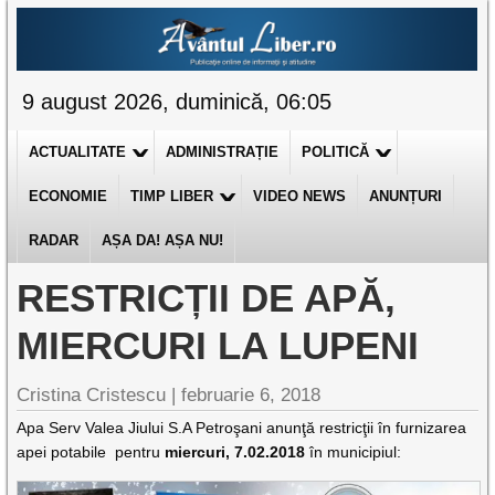
9 august 2026, duminică, 06:05
ACTUALITATE
ADMINISTRAȚIE
POLITICĂ
ECONOMIE
TIMP LIBER
VIDEO NEWS
ANUNȚURI
RADAR
AȘA DA! AȘA NU!
RESTRICȚII DE APĂ,
MIERCURI LA LUPENI
Cristina Cristescu |
februarie 6, 2018
Apa Serv Valea Jiului S.A Petroşani anunţă restricţii în furnizarea
apei potabile pentru
miercuri, 7.02.2018
în municipiul: