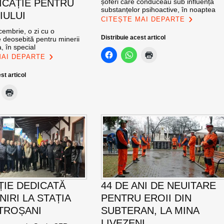
ICAȚIE PENTRU
șoferi care conduceau sub influența
substanțelor psihoactive, în noaptea
IULUI
CITEȘTE MAI DEPARTE
cembrie, o zi cu o
Distribuie acest articol
 deosebită pentru minerii
, în special
MAI DEPARTE
st articol
ȚIE DEDICATĂ
44 DE ANI DE NEUITARE
NIRI LA STAȚIA
PENTRU EROII DIN
TROȘANI
SUBTERAN, LA MINA
LIVEZENI