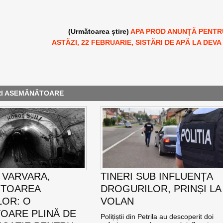
(Următoarea știre)
APA PROD ANUNȚĂ PENTR
ASTĂZI, 22 FEBRUARIE, SISTĂRI DE APĂ LA DEVA
RI ASEMĂNĂTOARE
 VARVARA,
TINERI SUB INFLUENȚA
ITOAREA
DROGURILOR, PRINȘI LA
LOR: O
VOLAN
OARE PLINĂ DE
Polițiștii din Petrila au descoperit doi