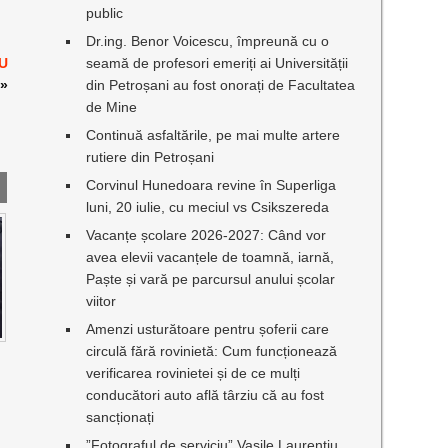
public
Dr.ing. Benor Voicescu, împreună cu o
U
seamă de profesori emeriți ai Universității
»
din Petroșani au fost onorați de Facultatea
de Mine
Continuă asfaltările, pe mai multe artere
rutiere din Petroșani
Corvinul Hunedoara revine în Superliga
luni, 20 iulie, cu meciul vs Csikszereda
Vacanțe școlare 2026-2027: Când vor
avea elevii vacanțele de toamnă, iarnă,
Paște și vară pe parcursul anului școlar
viitor
Amenzi usturătoare pentru șoferii care
circulă fără rovinietă: Cum funcționează
verificarea rovinietei și de ce mulți
conducători auto află târziu că au fost
sancționați
”Fotograful de serviciu” Vasile Laurențiu