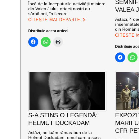
SEMNIF
Încă de la începuturile activității miniere
din Valea Jiului, ortacii noștri au
VALEA J
sărbătorit, în fiecare
Astăzi, 4 de
CITEȘTE MAI DEPARTE
însemnătate
din România
Distribuie acest articol
CITEȘTE 
Distribuie ace
S-A STINS O LEGENDĂ:
EXPOZI
HELMUT DUCKADAM
MARII U
CFR PE
Astăzi, ne luăm rămas-bun de la
Helmut Duckadam, omul care a scris