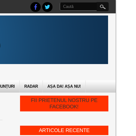
UNȚURI
RADAR
AȘA DA! AȘA NU!
FII PRIETENUL NOSTRU PE
FACEBOOK!
ARTICOLE RECENTE