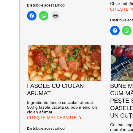
Chiar mănâ
Distribuie acest articol
CITEȘTE 
Distribuie ace
FASOLE CU CIOLAN
BUNE M
AFUMAT
CUM M
PEŞTE 
Ingrediente fasole cu ciolan afumat:
500 g fasole uscată cu bob mediu Un
OASELE
ciolan afumat
UN CUŢ
CITEȘTE MAI DEPARTE
Cel mai imp
Distribuie acest articol
modul în ca