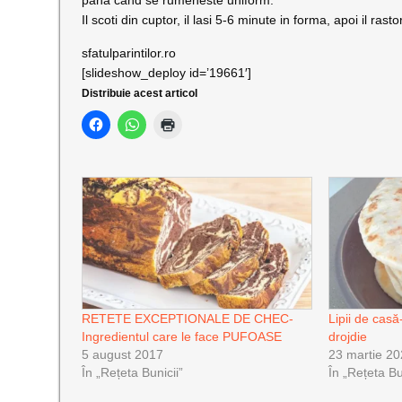
pana cand se rumeneste uniform.
Il scoti din cuptor, il lasi 5-6 minute in forma, apoi il rasto
sfatulparintilor.ro
[slideshow_deploy id=’19661′]
Distribuie acest articol
RETETE EXCEPTIONALE DE CHEC-
Lipii de casă-
Ingredientul care le face PUFOASE
drojdie
5 august 2017
23 martie 2
În „Rețeta Bunicii”
În „Rețeta Bu