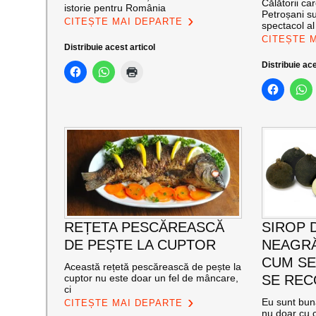
Călătorii ca
istorie pentru România
Petroșani su
CITEȘTE MAI DEPARTE
spectacol a
CITEȘTE 
Distribuie acest articol
Distribuie ace
REȚETA PESCĂREASCĂ
SIROP 
DE PEȘTE LA CUPTOR
NEAGRĂ
CUM SE
Această rețetă pescărească de pește la
cuptor nu este doar un fel de mâncare,
SE RE
ci
Eu sunt bun
CITEȘTE MAI DEPARTE
nu doar cu c