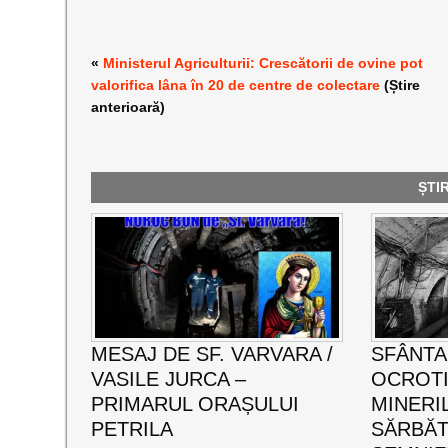
«
Ministerul Agriculturii: Crescătorii de ovine pot
valorifica lâna în 20 de centre de colectare
(Știre
anterioară)
ȘTI
MESAJ DE SF. VARVARA /
SFÂNTA
VASILE JURCA –
OCROT
PRIMARUL ORAȘULUI
MINERI
PETRILA
SĂRBĂT