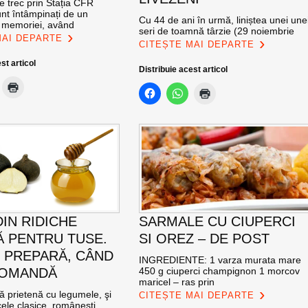
re trec prin Stația CFR
nt întâmpinați de un
Cu 44 de ani în urmă, liniștea unei une
l memoriei, având
seri de toamnă târzie (29 noiembrie
MAI DEPARTE
CITEȘTE MAI DEPARTE
st articol
Distribuie acest articol
DIN RIDICHE
SARMALE CU CIUPERCI
 PENTRU TUSE.
SI OREZ – DE POST
 PREPARĂ, CÂND
INGREDIENTE: 1 varza murata mare
COMANDĂ
450 g ciuperci champignon 1 morcov
maricel – ras prin
ă prietenă cu legumele, şi
CITEȘTE MAI DEPARTE
ele clasice, româneşti.