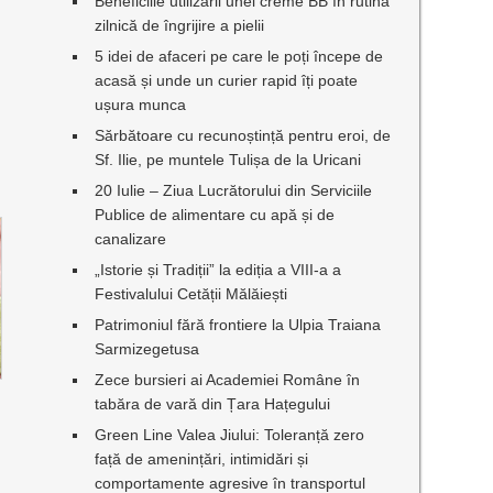
Beneficiile utilizării unei creme BB în rutina
zilnică de îngrijire a pielii
5 idei de afaceri pe care le poți începe de
acasă și unde un curier rapid îți poate
ușura munca
Sărbătoare cu recunoștință pentru eroi, de
Sf. Ilie, pe muntele Tulișa de la Uricani
20 Iulie – Ziua Lucrătorului din Serviciile
Publice de alimentare cu apă și de
canalizare
„Istorie și Tradiții” la ediția a VIII-a a
Festivalului Cetății Mălăiești
Patrimoniul fără frontiere la Ulpia Traiana
Sarmizegetusa
Zece bursieri ai Academiei Române în
tabăra de vară din Țara Hațegului
Green Line Valea Jiului: Toleranță zero
față de amenințări, intimidări și
comportamente agresive în transportul