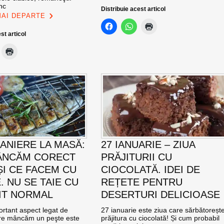
nc
Distribuie acest articol
MAI DEPARTE
st articol
ANIERE LA MASĂ:
27 IANUARIE – ZIUA
ÂNCĂM CORECT
PRĂJITURII CU
ȘI CE FACEM CU
CIOCOLATĂ. IDEI DE
. NU SE TAIE CU
REȚETE PENTRU
IT NORMAL
DESERTURI DELICIOASE
ortant aspect legat de
27 ianuarie este ziua care sărbătoreșt
re mâncăm un peşte este
prăjitura cu ciocolată! Și cum probabil