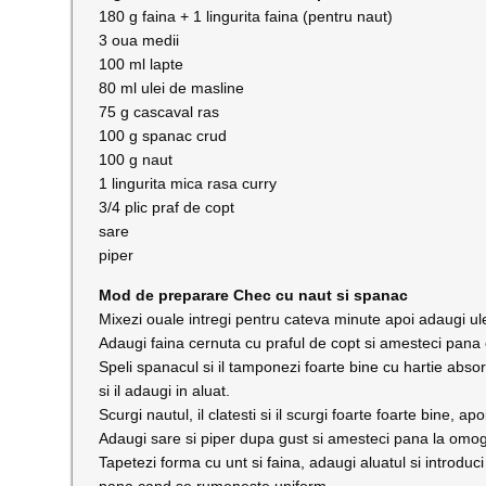
180 g faina + 1 lingurita faina (pentru naut)
3 oua medii
100 ml lapte
80 ml ulei de masline
75 g cascaval ras
100 g spanac crud
100 g naut
1 lingurita mica rasa curry
3/4 plic praf de copt
sare
piper
Mod de preparare Chec cu naut si spanac
Mixezi ouale intregi pentru cateva minute apoi adaugi ul
Adaugi faina cernuta cu praful de copt si amesteci pana o
Speli spanacul si il tamponezi foarte bine cu hartie abso
si il adaugi in aluat.
Scurgi nautul, il clatesti si il scurgi foarte foarte bine, apo
Adaugi sare si piper dupa gust si amesteci pana la omo
Tapetezi forma cu unt si faina, adaugi aluatul si introduc