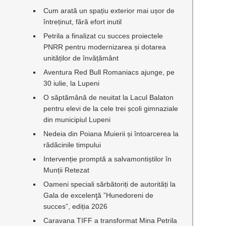
Cum arată un spațiu exterior mai ușor de
întreținut, fără efort inutil
Petrila a finalizat cu succes proiectele
PNRR pentru modernizarea și dotarea
unităților de învățământ
Aventura Red Bull Romaniacs ajunge, pe
30 iulie, la Lupeni
O săptămână de neuitat la Lacul Balaton
pentru elevi de la cele trei școli gimnaziale
din municipiul Lupeni
Nedeia din Poiana Muierii și întoarcerea la
rădăcinile timpului
Intervenție promptă a salvamontiștilor în
Munții Retezat
Oameni speciali sărbătoriți de autorități la
Gala de excelenţă ”Hunedoreni de
succes”, ediția 2026
Caravana TIFF a transformat Mina Petrila