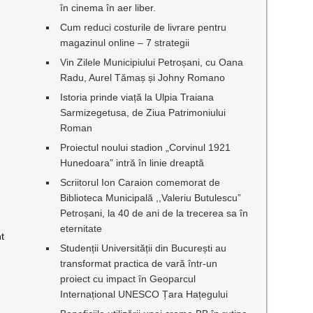
în cinema în aer liber.
Cum reduci costurile de livrare pentru
magazinul online – 7 strategii
Vin Zilele Municipiului Petroșani, cu Oana
Radu, Aurel Tămaș și Johny Romano
Istoria prinde viață la Ulpia Traiana
Sarmizegetusa, de Ziua Patrimoniului
Roman
Proiectul noului stadion „Corvinul 1921
Hunedoara” intră în linie dreaptă
Scriitorul Ion Caraion comemorat de
Biblioteca Municipală ,,Valeriu Butulescu”
Petroșani, la 40 de ani de la trecerea sa în
eternitate
nt
Studenții Universității din București au
transformat practica de vară într-un
proiect cu impact în Geoparcul
Internațional UNESCO Țara Hațegului