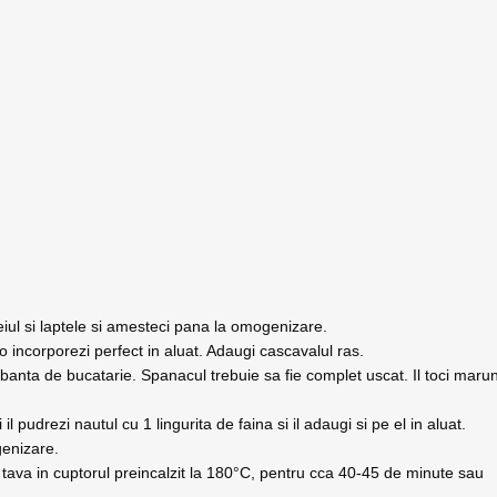
eiul si laptele si amesteci pana la omogenizare.
 incorporezi perfect in aluat. Adaugi cascavalul ras.
rbanta de bucatarie. Spanacul trebuie sa fie complet uscat. Il toci maru
i il pudrezi nautul cu 1 lingurita de faina si il adaugi si pe el in aluat.
genizare.
i tava in cuptorul preincalzit la 180°C, pentru cca 40-45 de minute sau