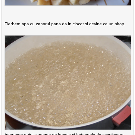
Fierbem apa cu zaharul pana da in clocot si devine ca un sirop.
Adaugam gutuile zeama de lamaie si batoanele de scortisoara.