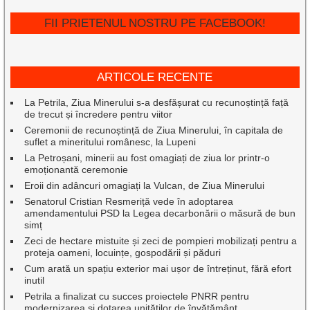
FII PRIETENUL NOSTRU PE FACEBOOK!
ARTICOLE RECENTE
La Petrila, Ziua Minerului s-a desfășurat cu recunoștință față
de trecut și încredere pentru viitor
Ceremonii de recunoștință de Ziua Minerului, în capitala de
suflet a mineritului românesc, la Lupeni
La Petroșani, minerii au fost omagiați de ziua lor printr-o
emoționantă ceremonie
Eroii din adâncuri omagiați la Vulcan, de Ziua Minerului
Senatorul Cristian Resmeriță vede în adoptarea
amendamentului PSD la Legea decarbonării o măsură de bun
simț
Zeci de hectare mistuite și zeci de pompieri mobilizați pentru a
proteja oameni, locuințe, gospodării și păduri
Cum arată un spațiu exterior mai ușor de întreținut, fără efort
inutil
Petrila a finalizat cu succes proiectele PNRR pentru
modernizarea și dotarea unităților de învățământ