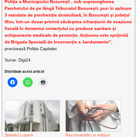
Poliție a Municipiului București , sub supravegherea
Parchetului de pe lângă Tribunalul București, pun în aplicare
3 mandate de percheziție domiciliară, în București și județul
Ilfov, într-un dosar privind săvârşirea infracțiunii de evaziune
fiscală în domeniul comerțului cu produse sanitare și
echipamente medicale de protecție. Acțiunea este sprijinită
de Brigada Specială de Invervenție a Jandarmeriei”
,
precizează Poliția Capitalei.
Surse: Digi24
Distribuie acest articol
Spitalul Lupeni
Recomandări și măsuri