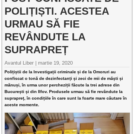
POLIȚIȘTI. ACESTEA
URMAU SĂ FIE
REVÂNDUTE LA
SUPRAPREȚ
Avantul Liber |
martie 19, 2020
Polițiștii de la Investigații criminale și de la Omoruri au
confiscat o tonă de dezinfectanți și zeci de mii de măști și
mănuși, în urma unor percheziții făcute la trei adrese din
București și din Ilfov. Produsele urmau să fie revândute la
suprapreț, în condițiile în care sunt la foarte mare căutare în
aceste momente.