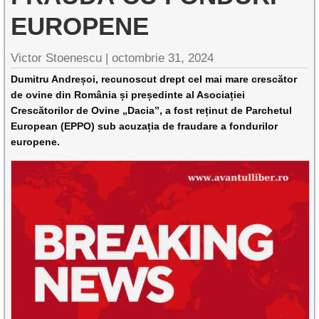
EUROPENE
Victor Stoenescu |
octombrie 31, 2024
Dumitru Andreșoi, recunoscut drept cel mai mare crescător
de ovine din România și președinte al Asociației
Crescătorilor de Ovine „Dacia”, a fost reținut de Parchetul
European (EPPO) sub acuzația de fraudare a fondurilor
europene.