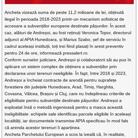
Ancheta vizează suma de peste 11,2 milioane de lei, obținută
ilegal în perioada 2018-2023 printr-un mecanism sofisticat de
accesare a subvențiilor europene destinate pășunilor. În acest
caz, alături de Andreșoi, au fost reținuți Veronica Topor, directorul
adjunct al APIA Hunedoara, și Marius Szabo, șef de serviciu în
cadrul aceleași instituții, toți trei fiind plasați în arest preventiv
pentru 24 de ore, informează pressalert.ro.
Conform surselor judiciare, Andreșoi și colaboratorii săi au pus în
aplicare un sistem complex de obținere a subvențiilor prin
declararea unor terenuri neeligibile. În fapt, între 2018 și 2023,
Andreșoi a încheiat contracte de arendă pentru suprafețe
forestiere din județele Hunedoara, Arad, Timiș, Harghita,
Covasna, Vâlcea, Brașov și Cluj, care nu îndeplineau criteriile de
eligibilitate pentru subvențiile destinate pășunilor. Andreșoi a
exploatat însă o metodă ingenioasă pentru a masca această
ineligibilitate: echipele sale identificau parcele eligibile în aceleași
localități, iar documentele transmise APIA specificau în mod fals
că arenda acestor terenuri îi aparținea.
Ancheta Parchetului European a scos la iveală că, în realitate,