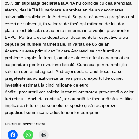
85% din suprafața declarată la APIA nu coincide cu cea arendată
efectiv, deși APIA Hunedoara a aprobat an de an decontarea
subvențiilor solicitate de Andreșoi. Se pare că acesta pregătea noi
cereri de subvenții, în valoare de încă opt milioane de lei, dar
plata a fost blocată de autorități în urma intervenției procurorilor
EPPO. Pentru a evita depistarea, documentele respective erau
depuse pe numele mamei sale, în vârstă de 85 de ani.
Acesta nu este primul caz în care Andreșoi se confruntă cu
probleme legale. În trecut, omul de afaceri a fost condamnat cu
suspendare pentru evaziune fiscală. Cunoscut pentru ambițiile
sale din domeniul agricol, Andreșoi declara anul trecut că se
pregătește să achiziționeze un vas pentru exportul de ovine,
investiție estimată la cinci milioane de euro.
Astăzi, procurorii vor solicita instanței arestarea preventivă a celor
trei reținuți. Ancheta continuă, iar autoritățile încearcă să identifice
implicarea tuturor persoanelor suspecte și să recupereze
prejudiciul semnificativ adus fondurilor europene.
Distribuie acest articol