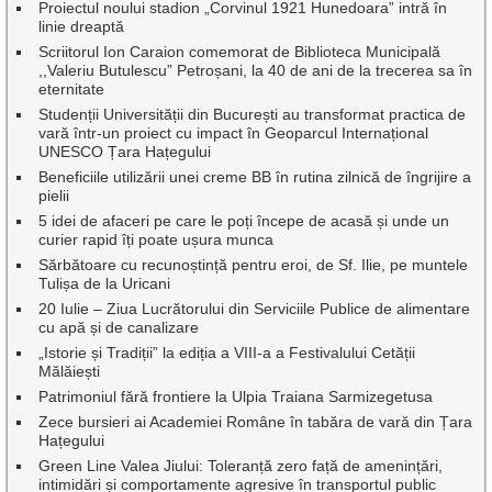
Proiectul noului stadion „Corvinul 1921 Hunedoara” intră în
linie dreaptă
Scriitorul Ion Caraion comemorat de Biblioteca Municipală
,,Valeriu Butulescu” Petroșani, la 40 de ani de la trecerea sa în
eternitate
Studenții Universității din București au transformat practica de
vară într-un proiect cu impact în Geoparcul Internațional
UNESCO Țara Hațegului
Beneficiile utilizării unei creme BB în rutina zilnică de îngrijire a
pielii
5 idei de afaceri pe care le poți începe de acasă și unde un
curier rapid îți poate ușura munca
Sărbătoare cu recunoștință pentru eroi, de Sf. Ilie, pe muntele
Tulișa de la Uricani
20 Iulie – Ziua Lucrătorului din Serviciile Publice de alimentare
cu apă și de canalizare
„Istorie și Tradiții” la ediția a VIII-a a Festivalului Cetății
Mălăiești
Patrimoniul fără frontiere la Ulpia Traiana Sarmizegetusa
Zece bursieri ai Academiei Române în tabăra de vară din Țara
Hațegului
Green Line Valea Jiului: Toleranță zero față de amenințări,
intimidări și comportamente agresive în transportul public