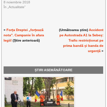
8 noiembrie 2018
În „Actualitate”
«
Forța Dreptei „forțează
(Următoarea știre)
Accident
nota”. Campanie în afara
pe Autostrada A1 la Sebeș:
legii!
(Știre anterioară)
Trafic restricționat pe
prima bandă și banda de
urgență
»
ȘTIRI ASEMĂNĂTOARE