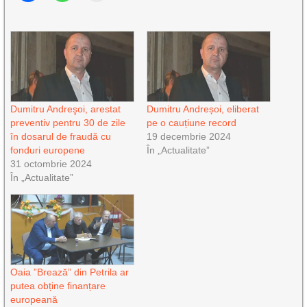
Dumitru Andreşoi, arestat
Dumitru Andreșoi, eliberat
preventiv pentru 30 de zile
pe o cauțiune record
în dosarul de fraudă cu
19 decembrie 2024
fonduri europene
În „Actualitate”
31 octombrie 2024
În „Actualitate”
Oaia ”Brează” din Petrila ar
putea obține finanțare
europeană