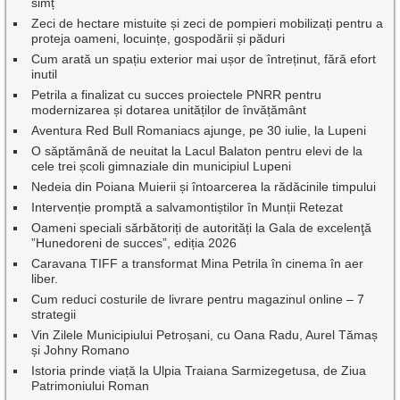
simț
Zeci de hectare mistuite și zeci de pompieri mobilizați pentru a
proteja oameni, locuințe, gospodării și păduri
Cum arată un spațiu exterior mai ușor de întreținut, fără efort
inutil
Petrila a finalizat cu succes proiectele PNRR pentru
modernizarea și dotarea unităților de învățământ
Aventura Red Bull Romaniacs ajunge, pe 30 iulie, la Lupeni
O săptămână de neuitat la Lacul Balaton pentru elevi de la
cele trei școli gimnaziale din municipiul Lupeni
Nedeia din Poiana Muierii și întoarcerea la rădăcinile timpului
Intervenție promptă a salvamontiștilor în Munții Retezat
Oameni speciali sărbătoriți de autorități la Gala de excelenţă
”Hunedoreni de succes”, ediția 2026
Caravana TIFF a transformat Mina Petrila în cinema în aer
liber.
Cum reduci costurile de livrare pentru magazinul online – 7
strategii
Vin Zilele Municipiului Petroșani, cu Oana Radu, Aurel Tămaș
și Johny Romano
Istoria prinde viață la Ulpia Traiana Sarmizegetusa, de Ziua
Patrimoniului Roman