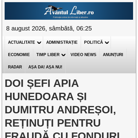
8 august 2026, sâmbătă, 06:25
ACTUALITATE
ADMINISTRAȚIE
POLITICĂ
ECONOMIE
TIMP LIBER
VIDEO NEWS
ANUNȚURI
RADAR
AȘA DA! AȘA NU!
DOI ȘEFI APIA
HUNEDOARA ȘI
DUMITRU ANDREȘOI,
REȚINUȚI PENTRU
FRAUDĂ CU FONDURI