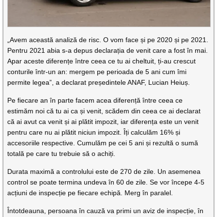
„Avem această analiză de risc. O vom face și pe 2020 și pe 2021.
Pentru 2021 abia s-a depus declarația de venit care a fost în mai.
Apar aceste diferențe între ceea ce tu ai cheltuit, ți-au crescut
conturile într-un an: mergem pe perioada de 5 ani cum îmi
permite legea”, a declarat președintele ANAF, Lucian Heiuș.
Pe fiecare an în parte facem acea diferență între ceea ce
estimăm noi că tu ai ca și venit, scădem din ceea ce ai declarat
că ai avut ca venit și ai plătit impozit, iar diferența este un venit
pentru care nu ai plătit niciun impozit. Îți calculăm 16% și
accesoriile respective. Cumulăm pe cei 5 ani și rezultă o sumă
totală pe care tu trebuie să o achiți.
Durata maximă a controlului este de 270 de zile. Un asemenea
control se poate termina undeva în 60 de zile. Se vor începe 4-5
acțiuni de inspecție pe fiecare echipă. Merg în paralel.
Întotdeauna, persoana în cauză va primi un aviz de inspecție, în