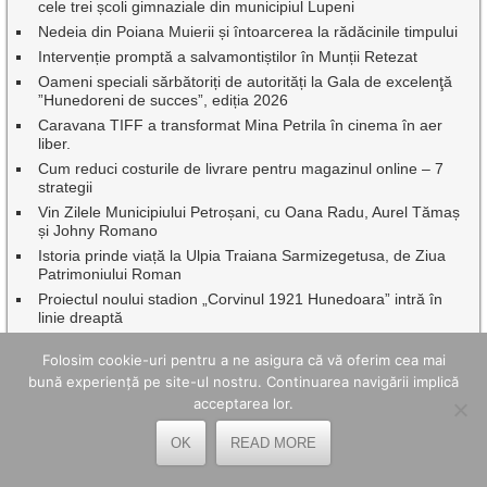
cele trei școli gimnaziale din municipiul Lupeni
Nedeia din Poiana Muierii și întoarcerea la rădăcinile timpului
Intervenție promptă a salvamontiștilor în Munții Retezat
Oameni speciali sărbătoriți de autorități la Gala de excelenţă
”Hunedoreni de succes”, ediția 2026
Caravana TIFF a transformat Mina Petrila în cinema în aer
liber.
Cum reduci costurile de livrare pentru magazinul online – 7
strategii
Vin Zilele Municipiului Petroșani, cu Oana Radu, Aurel Tămaș
și Johny Romano
Istoria prinde viață la Ulpia Traiana Sarmizegetusa, de Ziua
Patrimoniului Roman
Proiectul noului stadion „Corvinul 1921 Hunedoara” intră în
linie dreaptă
Scriitorul Ion Caraion comemorat de Biblioteca Municipală
Folosim cookie-uri pentru a ne asigura că vă oferim cea mai
,,Valeriu Butulescu” Petroșani, la 40 de ani de la trecerea sa în
eternitate
bună experiență pe site-ul nostru. Continuarea navigării implică
acceptarea lor.
Studenții Universității din București au transformat practica de
vară într-un proiect cu impact în Geoparcul Internațional
UNESCO Țara Hațegului
OK
READ MORE
Beneficiile utilizării unei creme BB în rutina zilnică de îngrijire a
pielii