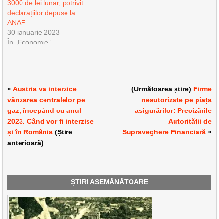
3000 de lei lunar, potrivit
declarațiilor depuse la
ANAF
30 ianuarie 2023
În „Economie”
«
Austria va interzice
(Următoarea știre)
Firme
vânzarea centralelor pe
neautorizate pe piața
gaz, începând cu anul
asigurărilor: Precizările
2023. Când vor fi interzise
Autorităţii de
și în România
(Știre
Supraveghere Financiară
»
anterioară)
ȘTIRI ASEMĂNĂTOARE