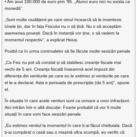
• Am avut 100.000 de euro prin ‘95. „Atunci euro nici nu exista ca
monedă”.
„Sunt multe ciudățenii pe care omul încearcă să le inventeze.
Unele țin, dar în fața Fiscului nu o să țină. Nu o să acceptăm
asemenea povești. Dacă în instanță vor ține, o să vedem la
momentul respectiv”, a explicat Heiuș.
Posibil ca în urma controalelor să fie făcute multe sesizări penale
„Ca Fisc nu pot să constat și să stabilesc creanțe fiscale mai
vechi de 5 ani. Creanța fiscală înseamnă acel impozit din
diferența din veniturile pe care eu le estimez și veniturile pe care
el le-a declarat. Asta e perioada de prescripție (de 5 ani)”, spune
el.
În situația în care acele venituri sunt ca urmare a unor infracțiuni.
Aici intrăm într-o altă discuție. Foarte probabil că vor fi multe
situații în care vom face sesizări penale.
„Eu estimez venitul la momentul în care ți-ai făcut cheltuiala. Dacă
ți-ai cumpărat o casă sau o mașină ultra scumpă, eu verific că