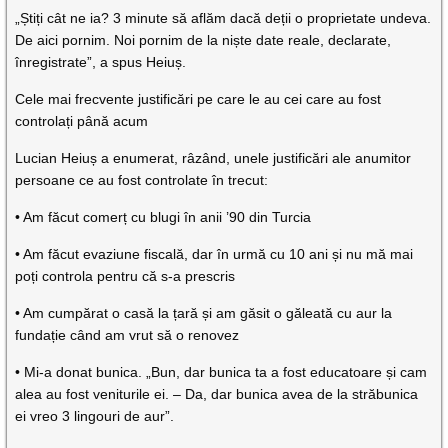
„Știți cât ne ia? 3 minute să aflăm dacă deții o proprietate undeva.
De aici pornim. Noi pornim de la niște date reale, declarate,
înregistrate”, a spus Heiuș.
Cele mai frecvente justificări pe care le au cei care au fost
controlați până acum
Lucian Heiuș a enumerat, râzând, unele justificări ale anumitor
persoane ce au fost controlate în trecut:
• Am făcut comerț cu blugi în anii ’90 din Turcia
• Am făcut evaziune fiscală, dar în urmă cu 10 ani și nu mă mai
poți controla pentru că s-a prescris
• Am cumpărat o casă la țară și am găsit o găleată cu aur la
fundație când am vrut să o renovez
• Mi-a donat bunica. „Bun, dar bunica ta a fost educatoare și cam
alea au fost veniturile ei. – Da, dar bunica avea de la străbunica
ei vreo 3 lingouri de aur”.