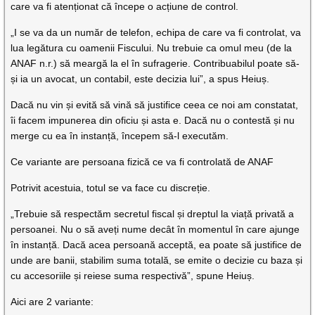
care va fi atenționat că începe o acțiune de control.
„I se va da un număr de telefon, echipa de care va fi controlat, va
lua legătura cu oamenii Fiscului. Nu trebuie ca omul meu (de la
ANAF n.r.) să meargă la el în sufragerie. Contribuabilul poate să-
și ia un avocat, un contabil, este decizia lui”, a spus Heiuș.
Dacă nu vin și evită să vină să justifice ceea ce noi am constatat,
îi facem impunerea din oficiu și asta e. Dacă nu o contestă și nu
merge cu ea în instanță, începem să-l executăm.
Ce variante are persoana fizică ce va fi controlată de ANAF
Potrivit acestuia, totul se va face cu discreție.
„Trebuie să respectăm secretul fiscal și dreptul la viață privată a
persoanei. Nu o să aveți nume decât în momentul în care ajunge
în instanță. Dacă acea persoană acceptă, ea poate să justifice de
unde are banii, stabilim suma totală, se emite o decizie cu baza și
cu accesoriile și reiese suma respectivă”, spune Heiuș.
Aici are 2 variante: