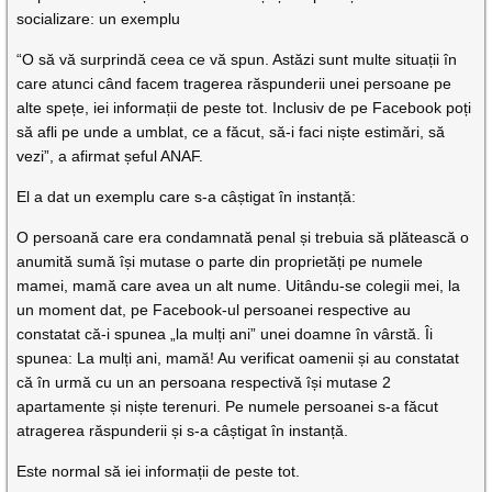
socializare: un exemplu
“O să vă surprindă ceea ce vă spun. Astăzi sunt multe situații în
care atunci când facem tragerea răspunderii unei persoane pe
alte spețe, iei informații de peste tot. Inclusiv de pe Facebook poți
să afli pe unde a umblat, ce a făcut, să-i faci niște estimări, să
vezi”, a afirmat șeful ANAF.
El a dat un exemplu care s-a câștigat în instanță:
O persoană care era condamnată penal și trebuia să plătească o
anumită sumă își mutase o parte din proprietăți pe numele
mamei, mamă care avea un alt nume. Uitându-se colegii mei, la
un moment dat, pe Facebook-ul persoanei respective au
constatat că-i spunea „la mulți ani” unei doamne în vârstă. Îi
spunea: La mulți ani, mamă! Au verificat oamenii și au constatat
că în urmă cu un an persoana respectivă își mutase 2
apartamente și niște terenuri. Pe numele persoanei s-a făcut
atragerea răspunderii și s-a câștigat în instanță.
Este normal să iei informații de peste tot.