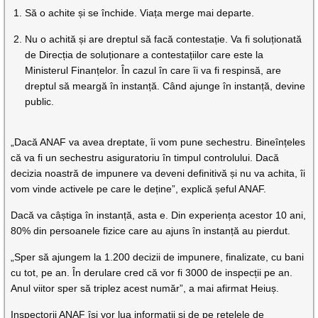
Să o achite și se închide. Viața merge mai departe.
Nu o achită și are dreptul să facă contestație. Va fi soluționată
de Direcția de soluționare a contestațiilor care este la
Ministerul Finanțelor. În cazul în care îi va fi respinsă, are
dreptul să meargă în instanță. Când ajunge în instanță, devine
public.
„Dacă ANAF va avea dreptate, îi vom pune sechestru. Bineînțeles
că va fi un sechestru asiguratoriu în timpul controlului. Dacă
decizia noastră de impunere va deveni definitivă și nu va achita, îi
vom vinde activele pe care le deține”, explică șeful ANAF.
Dacă va câștiga în instanță, asta e. Din experiența acestor 10 ani,
80% din persoanele fizice care au ajuns în instanță au pierdut.
„Sper să ajungem la 1.200 decizii de impunere, finalizate, cu bani
cu tot, pe an. În derulare cred că vor fi 3000 de inspecții pe an.
Anul viitor sper să triplez acest număr”, a mai afirmat Heiuș.
Inspectorii ANAF își vor lua informații și de pe rețelele de