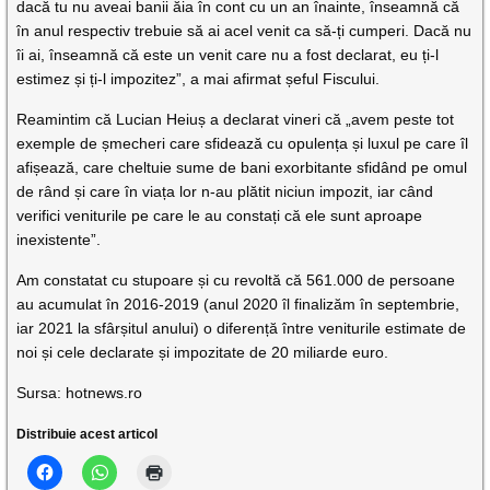
dacă tu nu aveai banii ăia în cont cu un an înainte, înseamnă că
în anul respectiv trebuie să ai acel venit ca să-ți cumperi. Dacă nu
îi ai, înseamnă că este un venit care nu a fost declarat, eu ți-l
estimez și ți-l impozitez”, a mai afirmat șeful Fiscului.
Reamintim că Lucian Heiuș a declarat vineri că „avem peste tot
exemple de șmecheri care sfidează cu opulența și luxul pe care îl
afișează, care cheltuie sume de bani exorbitante sfidând pe omul
de rând și care în viața lor n-au plătit niciun impozit, iar când
verifici veniturile pe care le au constați că ele sunt aproape
inexistente”.
Am constatat cu stupoare și cu revoltă că 561.000 de persoane
au acumulat în 2016-2019 (anul 2020 îl finalizăm în septembrie,
iar 2021 la sfârșitul anului) o diferență între veniturile estimate de
noi și cele declarate și impozitate de 20 miliarde euro.
Sursa: hotnews.ro
Distribuie acest articol