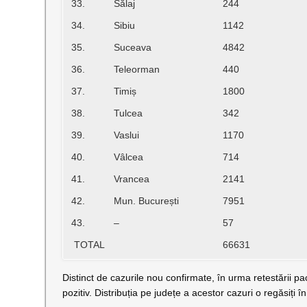
33.
Sălaj
244
34.
Sibiu
1142
35.
Suceava
4842
36.
Teleorman
440
37.
Timiș
1800
38.
Tulcea
342
39.
Vaslui
1170
40.
Vâlcea
714
41.
Vrancea
2141
42.
Mun. București
7951
43.
–
57
TOTAL
66631
Distinct de cazurile nou confirmate, în urma retestării pa
pozitiv. Distribuția pe județe a acestor cazuri o regăsiți î