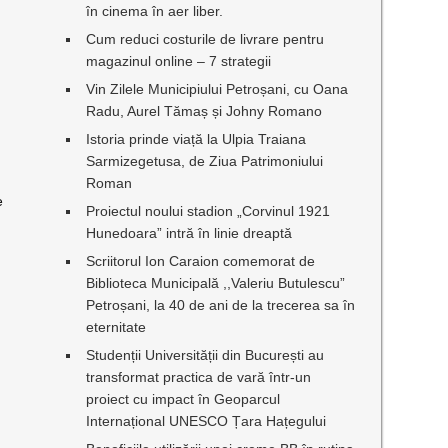
în cinema în aer liber.
Cum reduci costurile de livrare pentru
magazinul online – 7 strategii
Vin Zilele Municipiului Petroșani, cu Oana
Radu, Aurel Tămaș și Johny Romano
Istoria prinde viață la Ulpia Traiana
Sarmizegetusa, de Ziua Patrimoniului
Roman
e
Proiectul noului stadion „Corvinul 1921
Hunedoara” intră în linie dreaptă
Scriitorul Ion Caraion comemorat de
Biblioteca Municipală ,,Valeriu Butulescu”
Petroșani, la 40 de ani de la trecerea sa în
eternitate
Studenții Universității din București au
transformat practica de vară într-un
proiect cu impact în Geoparcul
Internațional UNESCO Țara Hațegului