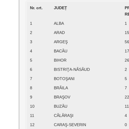
Nr. crt.
JUDEȚ
P
R
1
ALBA
1
2
ARAD
1
3
ARGEŞ
5
4
BACĂU
1
5
BIHOR
2
6
BISTRIŢA-NĂSĂUD
2
7
BOTOŞANI
5
8
BRĂILA
7
9
BRAŞOV
2
10
BUZĂU
1
11
CĂLĂRAŞI
4
12
CARAŞ-SEVERIN
0