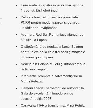
Cum arată un spațiu exterior mai ușor de
întreținut, fără efort inutil
Petrila a finalizat cu succes proiectele
.
PNRR pentru modernizarea și dotarea
unităților de învățământ
Aventura Red Bull Romaniacs ajunge, pe
30 iulie, la Lupeni
O săptămână de neuitat la Lacul Balaton
pentru elevi de la cele trei școli gimnaziale
din municipiul Lupeni
Nedeia din Poiana Muierii și întoarcerea la
rădăcinile timpului
Intervenție promptă a salvamontiștilor în
Munții Retezat
Oameni speciali sărbătoriți de autorități la
Gala de excelenţă ”Hunedoreni de
succes”, ediția 2026
Caravana TIFF a transformat Mina Petrila