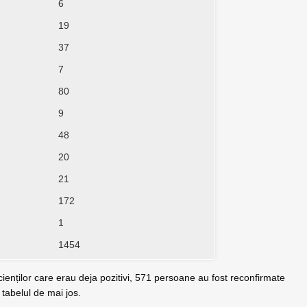
6
19
37
7
80
9
48
20
21
172
1
1454
cienților care erau deja pozitivi, 571 persoane au fost reconfirmate
n tabelul de mai jos.