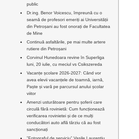
public
Dr.ing. Benor Voicescu, împreună cu o
seamă de profesori emeriți ai Universității
din Petroșani au fost onorați de Facultatea
de Mine
Continuă asfaltările, pe mai multe artere
rutiere din Petroșani
Corvinul Hunedoara revine în Superliga
luni, 20 iulie, cu meciul vs Csikszereda
Vacanțe școlare 2026-2027: Când vor
avea elevii vacanțele de toamnă, iarnă,
Paște și vară pe parcursul anului școlar
viitor
Amenzi usturătoare pentru șoferii care
circulă fără rovinietă: Cum funcționează
verificarea rovinietei și de ce mulți
conducători auto află târziu că au fost
sancționați
”Fotograful de serviciu” Vasile Laurențiu