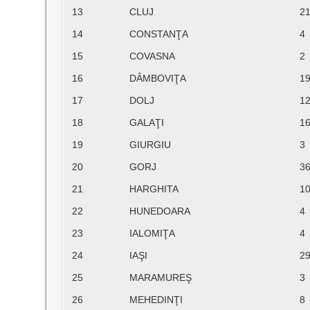
13
CLUJ
2
14
CONSTANŢA
4
15
COVASNA
2
16
DÂMBOVIŢA
1
17
DOLJ
1
18
GALAŢI
1
19
GIURGIU
3
20
GORJ
3
21
HARGHITA
1
22
HUNEDOARA
4
23
IALOMIŢA
4
24
IAŞI
2
25
MARAMUREŞ
3
26
MEHEDINŢI
8