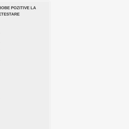
ROBE POZITIVE LA
ETESTARE
5
6
7
6
2
1