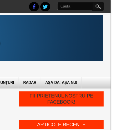
UNȚURI
RADAR
AȘA DA! AȘA NU!
FII PRIETENUL NOSTRU PE
FACEBOOK!
ARTICOLE RECENTE