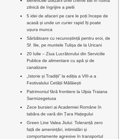
Beneficiile utilizării unei creme BB în rutina
zilnică de îngrijire a pielii
5 idei de afaceri pe care le poți începe de
acasă și unde un curier rapid îți poate
ușura munca
Sărbătoare cu recunoștință pentru eroi, de
Sf. Ilie, pe muntele Tulișa de la Uricani
20 Iulie – Ziua Lucrătorului din Serviciile
Publice de alimentare cu apă și de
canalizare
„Istorie și Tradiții” la ediția a VIII-a a
Festivalului Cetății Mălăiești
Patrimoniul fără frontiere la Ulpia Traiana
Sarmizegetusa
Zece bursieri ai Academiei Române în
tabăra de vară din Țara Hațegului
Green Line Valea Jiului: Toleranță zero
față de amenințări, intimidări și
comportamente agresive în transportul