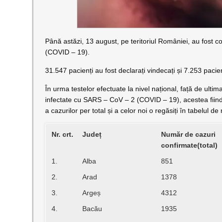
Până astăzi, 13 august, pe teritoriul României, au fost 
(COVID – 19).
31.547 pacienți au fost declarați vindecați și 7.253 pacie
În urma testelor efectuate la nivel național, față de ulti
infectate cu SARS – CoV – 2 (COVID – 19), acestea fiind c
a cazurilor per total și a celor noi o regăsiți în tabelul de
Nr. crt.
Județ
Număr de cazuri
confirmate(total)
1.
Alba
851
2.
Arad
1378
3.
Argeș
4312
4.
Bacău
1935