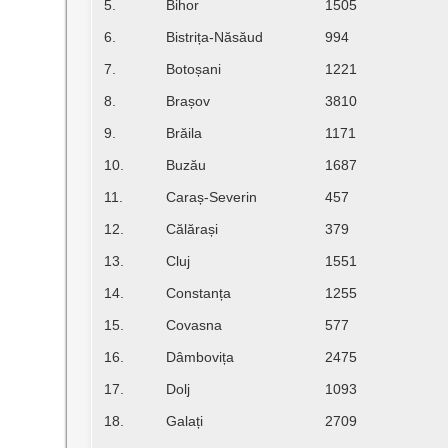
5.
Bihor
1505
6.
Bistrița-Năsăud
994
7.
Botoșani
1221
8.
Brașov
3810
9.
Brăila
1171
10.
Buzău
1687
11.
Caraș-Severin
457
12.
Călărași
379
13.
Cluj
1551
14.
Constanța
1255
15.
Covasna
577
16.
Dâmbovița
2475
17.
Dolj
1093
18.
Galați
2709