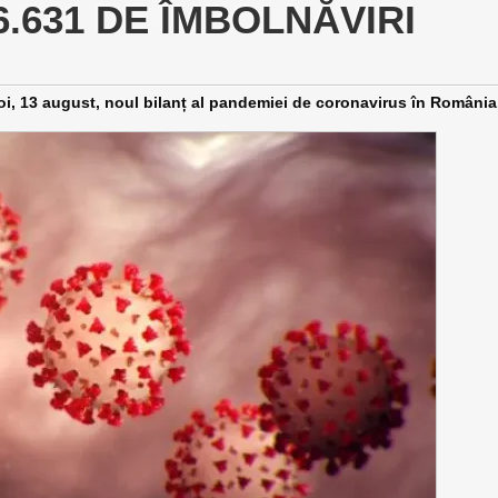
.631 DE ÎMBOLNĂVIRI
joi, 13 august, noul bilanț al pandemiei de coronavirus în România