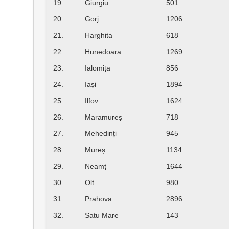
19.
Giurgiu
501
20.
Gorj
1206
21.
Harghita
618
22.
Hunedoara
1269
23.
Ialomița
856
24.
Iași
1894
25.
Ilfov
1624
26.
Maramureș
718
27.
Mehedinți
945
28.
Mureș
1134
29.
Neamț
1644
30.
Olt
980
31.
Prahova
2896
32.
Satu Mare
143