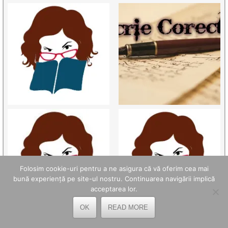
Folosim cookie-uri pentru a ne asigura că vă oferim cea mai
bună experiență pe site-ul nostru. Continuarea navigării implică
acceptarea lor.
OK
READ MORE