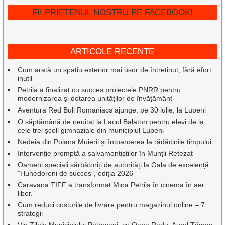
FII PRIETENUL NOSTRU PE FACEBOOK!
ARTICOLE RECENTE
Cum arată un spațiu exterior mai ușor de întreținut, fără efort
inutil
Petrila a finalizat cu succes proiectele PNRR pentru
modernizarea și dotarea unităților de învățământ
Aventura Red Bull Romaniacs ajunge, pe 30 iulie, la Lupeni
O săptămână de neuitat la Lacul Balaton pentru elevi de la
cele trei școli gimnaziale din municipiul Lupeni
Nedeia din Poiana Muierii și întoarcerea la rădăcinile timpului
Intervenție promptă a salvamontiștilor în Munții Retezat
Oameni speciali sărbătoriți de autorități la Gala de excelenţă
”Hunedoreni de succes”, ediția 2026
Caravana TIFF a transformat Mina Petrila în cinema în aer
liber.
Cum reduci costurile de livrare pentru magazinul online – 7
strategii
Vin Zilele Municipiului Petroșani, cu Oana Radu, Aurel Tămaș