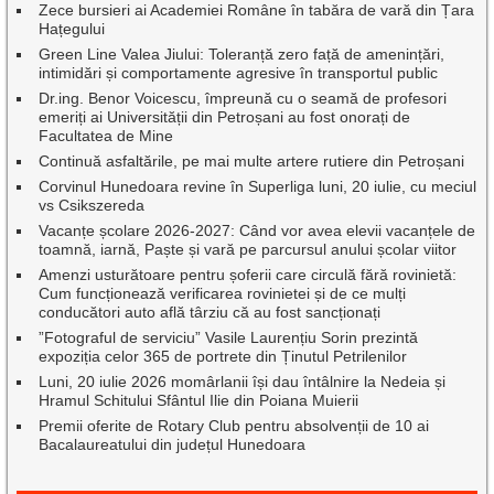
Zece bursieri ai Academiei Române în tabăra de vară din Țara
Hațegului
Green Line Valea Jiului: Toleranță zero față de amenințări,
intimidări și comportamente agresive în transportul public
Dr.ing. Benor Voicescu, împreună cu o seamă de profesori
emeriți ai Universității din Petroșani au fost onorați de
Facultatea de Mine
Continuă asfaltările, pe mai multe artere rutiere din Petroșani
Corvinul Hunedoara revine în Superliga luni, 20 iulie, cu meciul
vs Csikszereda
Vacanțe școlare 2026-2027: Când vor avea elevii vacanțele de
toamnă, iarnă, Paște și vară pe parcursul anului școlar viitor
Amenzi usturătoare pentru șoferii care circulă fără rovinietă:
Cum funcționează verificarea rovinietei și de ce mulți
conducători auto află târziu că au fost sancționați
”Fotograful de serviciu” Vasile Laurențiu Sorin prezintă
expoziția celor 365 de portrete din Ținutul Petrilenilor
Luni, 20 iulie 2026 momârlanii își dau întâlnire la Nedeia și
Hramul Schitului Sfântul Ilie din Poiana Muierii
Premii oferite de Rotary Club pentru absolvenții de 10 ai
Bacalaureatului din județul Hunedoara