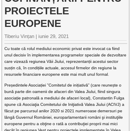
PROIECTELE
EUROPENE
Tiberiu Vințan |
iunie 29, 2021
Cu toate că rolul mediului economic privat este invocat ca fiind
unul decisiv în implementarea programelor speciale de dezvoltare
care vizează regiunea Văii Jiului, reprezentanții acestui sector
susțin că, în condițiile actuale, accesul firmelor din regiune la
resursele financiare europene este mai mult unul formal.
Președintele Asociației ”Comitetul de inițiativă” (care reunește o
bună parte din oamenii de afaceri din Valea Jiului, fiind singura
asociație patronală a mediului de afaceri local), Constantin Fulga
spune că Asociaţia Comitetului de Iniţiativă Valea Jiului (ACIVJ) a
făcut pe parcursul anilor 2020 si 2021 numeroase demersuri pe
lângă Guvernul României, europarlamentarii români şi instituţiile
europene pentru a obţine o rată a contribuţiei proprii mai mici
decât în regiunea Vest pentru proiectele implementate în Valea