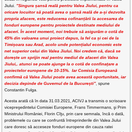
Jiului.
”Singura șansă reală pentru Valea Jiului, pentru ca
oricare locuitor să poată avea o șansă reală de a-și dezvolta
propria afacere, este reducerea cofinanțării la accesarea de
fonduri europene pentru proiectele destinate mediului de
afaceri. În acest moment, noi trebuie să asigurăm o cotă de
45% din valoarea unui proiect depus, la fel ca și cei de la
Timișoara sau Arad, acolo unde potențialul economic este
net superior celui din Valea Jiului. Noi credem că, dacă se
dorește un sprijin real pentru mediul de afaceri din Valea
Jiului,. atunci se poate ajunge la o cotă de confinațare a
proiectelor europene de 10-15%. Iar Comisia Europeană
confirmă că Valea Jiului poate avea această oportunitate, iar
decizia depinde de Guvernul de la București”
, spune
Constantin Fulga.
Acesta arată că în data 31.03.2021, ACIVJ a transmis o scrisoare
vicepreşedintelui Comisiei Europene, Frans Timmermans, şi Prim
Ministrului României, Florin Cîţu, prin care semnala, încă o dată,
problemele cu care se confruntă întreprinderile din Valea Jiului
care doresc să acceseze fonduri europene din cauza ratei