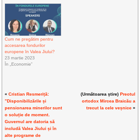
Cum ne pregătim pentru
accesarea fondurilor
europene în Valea Jiului?
23 martie 2023
În „Economie”
«
Cristian Resmeriță:
(Următoarea știre)
Preotul
”Disponibilizările și
ortodox Mircea Braicău a
pensionarea minerilor sunt
trecut la cele veșnice
»
o soluție de moment.
Guvernul are datoria să
includă Valea Jiului și în
alte programe de