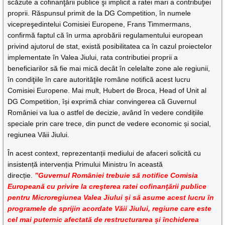
scăzute a cofinanţării publice şi implicit a ratei mari a contribuţiei
proprii. Răspunsul primit de la DG Competition, în numele
vicepreşedintelui Comisiei Europene, Frans Timmermans,
confirmă faptul că în urma aprobării regulamentului european
privind ajutorul de stat, există posibilitatea ca în cazul proiectelor
implementate în Valea Jiului, rata contributiei proprii a
beneficiarilor să fie mai mică decât în celelalte zone ale regiunii,
în condiţiile în care autorităţile române notifică acest lucru
Comisiei Europene. Mai mult, Hubert de Broca, Head of Unit al
DG Competition, își exprimă chiar convingerea că Guvernul
României va lua o astfel de decizie, având în vedere condițiile
speciale prin care trece, din punct de vedere economic și social,
regiunea Văii Jiului.
În acest context, reprezentanții mediului de afaceri solicită cu
insistență intervenția Primului Ministru în această
direcție.
”Guvernul României trebuie să notifice Comisia
Europeană cu privire la creşterea ratei cofinanţării publice
pentru Microregiunea Valea Jiului și să asume acest lucru în
programele de sprijin acordate Văii Jiului, regiune care este
cel mai puternic afectată de restructurarea și închiderea