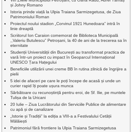
și Johny Romano
Istoria prinde viață la Ulpia Traiana Sarmizegetusa, de Ziua
Patrimoniului Roman
Proiectul noului stadion „Corvinul 1921 Hunedoara” intră în
linie dreaptă
Scriitorul Ion Caraion comemorat de Biblioteca Municipală
,,Valeriu Butulescu” Petroșani, la 40 de ani de la trecerea sa în
eternitate
Studenții Universității din București au transformat practica de
vară într-un proiect cu impact în Geoparcul Internațional
UNESCO Țara Hațegului
Beneficiile utilizării unei creme BB în rutina zilnică de îngrijire a
pielii
5 idei de afaceri pe care le poți începe de acasă și unde un
curier rapid îți poate ușura munca
Sărbătoare cu recunoștință pentru eroi, de Sf. Ilie, pe muntele
Tulișa de la Uricani
20 Iulie – Ziua Lucrătorului din Serviciile Publice de alimentare
cu apă și de canalizare
„Istorie și Tradiții” la ediția a VIII-a a Festivalului Cetății
Mălăiești
Patrimoniul fără frontiere la Ulpia Traiana Sarmizegetusa