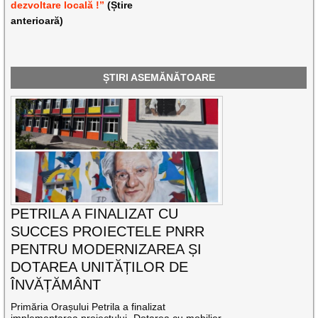
dezvoltare locală !”
(Știre
anterioară)
ȘTIRI ASEMĂNĂTOARE
PETRILA A FINALIZAT CU
SUCCES PROIECTELE PNRR
PENTRU MODERNIZAREA ȘI
DOTAREA UNITĂȚILOR DE
ÎNVĂȚĂMÂNT
Primăria Orașului Petrila a finalizat
implementarea proiectului „Dotarea cu mobilier