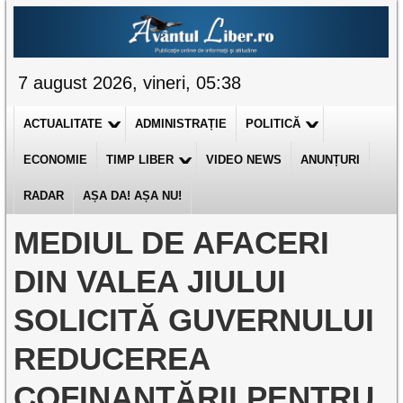
7 august 2026, vineri, 05:38
ACTUALITATE
ADMINISTRAȚIE
POLITICĂ
ECONOMIE
TIMP LIBER
VIDEO NEWS
ANUNȚURI
RADAR
AȘA DA! AȘA NU!
MEDIUL DE AFACERI
DIN VALEA JIULUI
SOLICITĂ GUVERNULUI
REDUCEREA
COFINANȚĂRII PENTRU