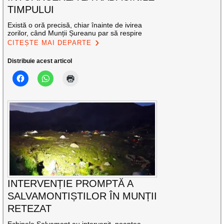
TIMPULUI
Există o oră precisă, chiar înainte de ivirea
zorilor, când Munții Șureanu par să respire
CITEȘTE MAI DEPARTE
Distribuie acest articol
INTERVENȚIE PROMPTĂ A
SALVAMONTIȘTILOR ÎN MUNȚII
RETEZAT
Echipele Salvamont au intervenit, noaptea