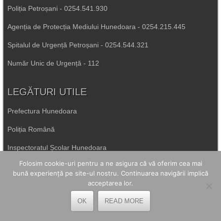
Poliția Petroșani - 0254.541.930
Agenția de Protecția Mediului Hunedoara - 0254.215.445
Spitalul de Urgență Petroșani - 0254.544.321
Număr Unic de Urgență - 112
LEGĂTURI UTILE
Prefectura Hunedoara
Poliția Română
Inspectoratul Școlar Hunedoara
Folosim cookie-uri pentru a ne asigura că vă oferim cea mai
Consiliul Județean Hunedoara
bună experiență pe site-ul nostru. Continuarea navigării implică
acceptarea lor.
Primăria Petrila
OK
READ MORE
Primăria Petroșani