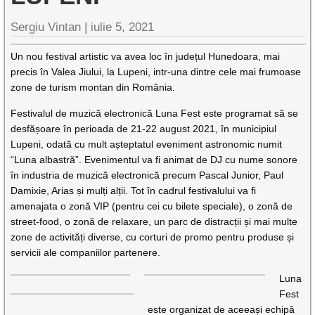
Sergiu Vintan |
iulie 5, 2021
Un nou festival artistic va avea loc în județul Hunedoara, mai
precis în Valea Jiului, la Lupeni, intr-una dintre cele mai frumoase
zone de turism montan din România.
Festivalul de muzică electronică Luna Fest este programat să se
desfășoare în perioada de 21-22 august 2021, în municipiul
Lupeni, odată cu mult așteptatul eveniment astronomic numit
“Luna albastră”. Evenimentul va fi animat de DJ cu nume sonore
în industria de muzică electronică precum Pascal Junior, Paul
Damixie, Arias și mulți alții. Tot în cadrul festivalului va fi
amenajata o zonă VIP (pentru cei cu bilete speciale), o zonă de
street-food, o zonă de relaxare, un parc de distracții și mai multe
zone de activități diverse, cu corturi de promo pentru produse și
servicii ale companiilor partenere.
Luna
Fest
este organizat de aceeași echipă