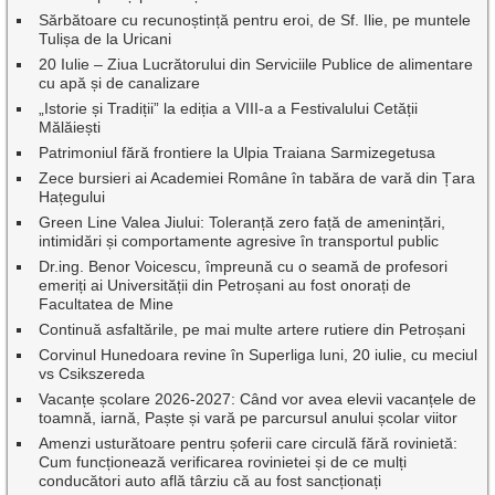
Sărbătoare cu recunoștință pentru eroi, de Sf. Ilie, pe muntele
Tulișa de la Uricani
20 Iulie – Ziua Lucrătorului din Serviciile Publice de alimentare
cu apă și de canalizare
„Istorie și Tradiții” la ediția a VIII-a a Festivalului Cetății
Mălăiești
Patrimoniul fără frontiere la Ulpia Traiana Sarmizegetusa
Zece bursieri ai Academiei Române în tabăra de vară din Țara
Hațegului
Green Line Valea Jiului: Toleranță zero față de amenințări,
intimidări și comportamente agresive în transportul public
Dr.ing. Benor Voicescu, împreună cu o seamă de profesori
emeriți ai Universității din Petroșani au fost onorați de
Facultatea de Mine
Continuă asfaltările, pe mai multe artere rutiere din Petroșani
Corvinul Hunedoara revine în Superliga luni, 20 iulie, cu meciul
vs Csikszereda
Vacanțe școlare 2026-2027: Când vor avea elevii vacanțele de
toamnă, iarnă, Paște și vară pe parcursul anului școlar viitor
Amenzi usturătoare pentru șoferii care circulă fără rovinietă:
Cum funcționează verificarea rovinietei și de ce mulți
conducători auto află târziu că au fost sancționați