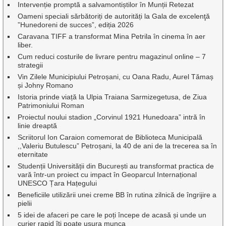
Intervenție promptă a salvamontiștilor în Munții Retezat
Oameni speciali sărbătoriți de autorități la Gala de excelenţă
”Hunedoreni de succes”, ediția 2026
Caravana TIFF a transformat Mina Petrila în cinema în aer
liber.
Cum reduci costurile de livrare pentru magazinul online – 7
strategii
Vin Zilele Municipiului Petroșani, cu Oana Radu, Aurel Tămaș
și Johny Romano
Istoria prinde viață la Ulpia Traiana Sarmizegetusa, de Ziua
Patrimoniului Roman
Proiectul noului stadion „Corvinul 1921 Hunedoara” intră în
linie dreaptă
Scriitorul Ion Caraion comemorat de Biblioteca Municipală
,,Valeriu Butulescu” Petroșani, la 40 de ani de la trecerea sa în
eternitate
Studenții Universității din București au transformat practica de
vară într-un proiect cu impact în Geoparcul Internațional
UNESCO Țara Hațegului
Beneficiile utilizării unei creme BB în rutina zilnică de îngrijire a
pielii
5 idei de afaceri pe care le poți începe de acasă și unde un
curier rapid îți poate ușura munca