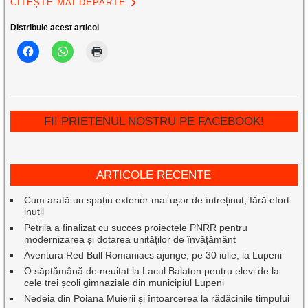
CITEȘTE MAI DEPARTE
Distribuie acest articol
FII PRIETENUL NOSTRU PE FACEBOOK!
ARTICOLE RECENTE
Cum arată un spațiu exterior mai ușor de întreținut, fără efort
inutil
Petrila a finalizat cu succes proiectele PNRR pentru
modernizarea și dotarea unităților de învățământ
Aventura Red Bull Romaniacs ajunge, pe 30 iulie, la Lupeni
O săptămână de neuitat la Lacul Balaton pentru elevi de la
cele trei școli gimnaziale din municipiul Lupeni
Nedeia din Poiana Muierii și întoarcerea la rădăcinile timpului