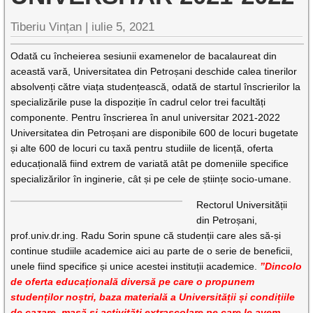
Tiberiu Vințan |
iulie 5, 2021
Odată cu încheierea sesiunii examenelor de bacalaureat din
această vară, Universitatea din Petroșani deschide calea tinerilor
absolvenți către viața studențească, odată de startul înscrierilor la
specializările puse la dispoziție în cadrul celor trei facultăți
componente. Pentru înscrierea în anul universitar 2021-2022
Universitatea din Petroșani are disponibile 600 de locuri bugetate
și alte 600 de locuri cu taxă pentru studiile de licență, oferta
educațională fiind extrem de variată atât pe domeniile specifice
specializărilor în inginerie, cât și pe cele de științe socio-umane.
Rectorul Universității
din Petroșani,
prof.univ.dr.ing. Radu Sorin spune că studenții care ales să-și
continue studiile academice aici au parte de o serie de beneficii,
unele fiind specifice și unice acestei instituții academice.
”Dincolo
de oferta educațională diversă pe care o propunem
studenților noștri, baza materială a Universității și condițiile
de cazare, masă și activități extrașcolare pe care le avem