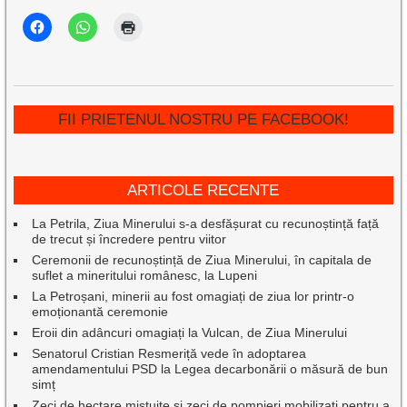
FII PRIETENUL NOSTRU PE FACEBOOK!
ARTICOLE RECENTE
La Petrila, Ziua Minerului s-a desfășurat cu recunoștință față
de trecut și încredere pentru viitor
Ceremonii de recunoștință de Ziua Minerului, în capitala de
suflet a mineritului românesc, la Lupeni
La Petroșani, minerii au fost omagiați de ziua lor printr-o
emoționantă ceremonie
Eroii din adâncuri omagiați la Vulcan, de Ziua Minerului
Senatorul Cristian Resmeriță vede în adoptarea
amendamentului PSD la Legea decarbonării o măsură de bun
simț
Zeci de hectare mistuite și zeci de pompieri mobilizați pentru a