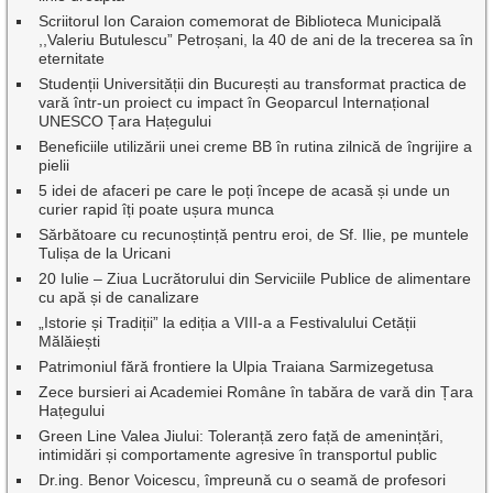
Scriitorul Ion Caraion comemorat de Biblioteca Municipală
,,Valeriu Butulescu” Petroșani, la 40 de ani de la trecerea sa în
eternitate
Studenții Universității din București au transformat practica de
vară într-un proiect cu impact în Geoparcul Internațional
UNESCO Țara Hațegului
Beneficiile utilizării unei creme BB în rutina zilnică de îngrijire a
pielii
5 idei de afaceri pe care le poți începe de acasă și unde un
curier rapid îți poate ușura munca
Sărbătoare cu recunoștință pentru eroi, de Sf. Ilie, pe muntele
Tulișa de la Uricani
20 Iulie – Ziua Lucrătorului din Serviciile Publice de alimentare
cu apă și de canalizare
„Istorie și Tradiții” la ediția a VIII-a a Festivalului Cetății
Mălăiești
Patrimoniul fără frontiere la Ulpia Traiana Sarmizegetusa
Zece bursieri ai Academiei Române în tabăra de vară din Țara
Hațegului
Green Line Valea Jiului: Toleranță zero față de amenințări,
intimidări și comportamente agresive în transportul public
Dr.ing. Benor Voicescu, împreună cu o seamă de profesori