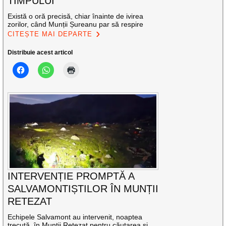
TIMPULUI
Există o oră precisă, chiar înainte de ivirea
zorilor, când Munții Șureanu par să respire
CITEȘTE MAI DEPARTE
Distribuie acest articol
INTERVENȚIE PROMPTĂ A
SALVAMONTIȘTILOR ÎN MUNȚII
RETEZAT
Echipele Salvamont au intervenit, noaptea
trecută, în Munții Retezat pentru căutarea și