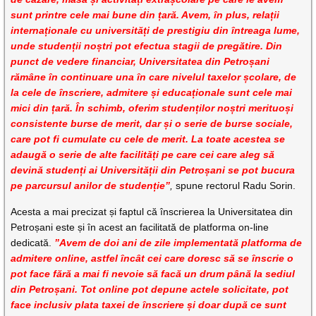
sunt printre cele mai bune din țară. Avem, în plus, relații
internaționale cu universități de prestigiu din întreaga lume,
unde studenții noștri pot efectua stagii de pregătire. Din
punct de vedere financiar, Universitatea din Petroșani
rămâne în continuare una în care nivelul taxelor școlare, de
la cele de înscriere, admitere și educaționale sunt cele mai
mici din țară. În schimb, oferim studenților noștri merituoși
consistente burse de merit, dar și o serie de burse sociale,
care pot fi cumulate cu cele de merit. La toate acestea se
adaugă o serie de alte facilități pe care cei care aleg să
devină studenți ai Universității din Petroșani se pot bucura
pe parcursul anilor de studenție”
,
spune rectorul Radu Sorin.
Acesta a mai precizat și faptul că înscrierea la Universitatea din
Petroșani este și în acest an facilitată de platforma on-line
dedicată.
”Avem de doi ani de zile implementată platforma de
admitere online, astfel încât cei care doresc să se înscrie o
pot face fără a mai fi nevoie să facă un drum până la sediul
din Petroșani. Tot online pot depune actele solicitate, pot
face inclusiv plata taxei de înscriere și doar după ce sunt