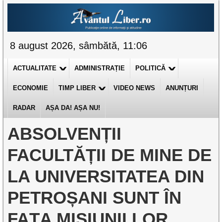
8 august 2026, sâmbătă, 11:06
ACTUALITATE
ADMINISTRAȚIE
POLITICĂ
ECONOMIE
TIMP LIBER
VIDEO NEWS
ANUNȚURI
RADAR
AȘA DA! AȘA NU!
ABSOLVENȚII
FACULTĂȚII DE MINE DE
LA UNIVERSITATEA DIN
PETROȘANI SUNT ÎN
FAȚA MISIUNII LOR