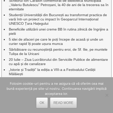
Scriitorul Ion Caraion comemorat de Biblioteca Municipală
,,Valeriu Butulescu” Petroșani, la 40 de ani de la trecerea sa în
eternitate
Studenții Universității din București au transformat practica de
vară într-un proiect cu impact în Geoparcul Internațional
UNESCO Țara Hațegului
Beneficiile utilizării unei creme BB în rutina zilnică de îngrijire a
pielii
5 idei de afaceri pe care le poți începe de acasă și unde un
curier rapid îți poate ușura munca
Sărbătoare cu recunoștință pentru eroi, de Sf. Ilie, pe muntele
Tulișa de la Uricani
20 Iulie – Ziua Lucrătorului din Serviciile Publice de alimentare
cu apă și de canalizare
„Istorie și Tradiții” la ediția a VIII-a a Festivalului Cetății
Mălăiești
Patrimoniul fără frontiere la Ulpia Traiana Sarmizegetusa
Folosim cookie-uri pentru a ne asigura că vă oferim cea mai
Zece bursieri ai Academiei Române în tabăra de vară din Țara
bună experiență pe site-ul nostru. Continuarea navigării implică
Hațegului
acceptarea lor.
Green Line Valea Jiului: Toleranță zero față de amenințări,
intimidări și comportamente agresive în transportul public
OK
READ MORE
Dr.ing. Benor Voicescu, împreună cu o seamă de profesori
emeriți ai Universității din Petroșani au fost onorați de