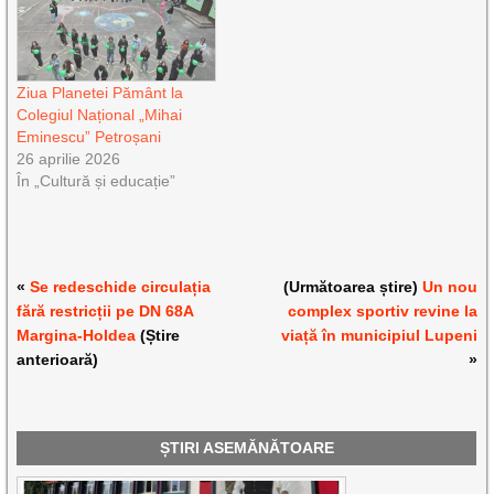
Ziua Planetei Pământ la
Colegiul Național „Mihai
Eminescu” Petroșani
26 aprilie 2026
În „Cultură și educație”
«
Se redeschide circulația
(Următoarea știre)
Un nou
fără restricții pe DN 68A
complex sportiv revine la
Margina-Holdea
(Știre
viață în municipiul Lupeni
anterioară)
»
ȘTIRI ASEMĂNĂTOARE