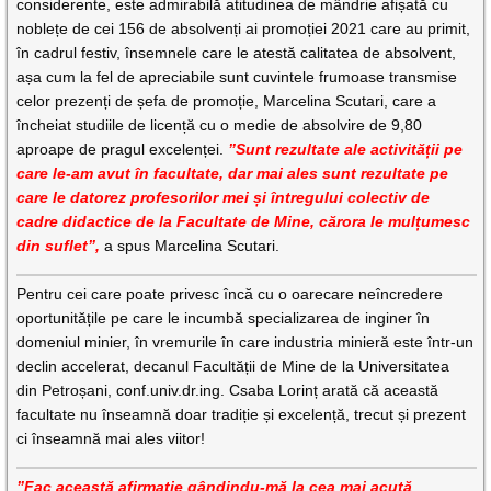
considerente, este admirabilă atitudinea de mândrie afișată cu
noblețe de cei 156 de absolvenți ai promoției 2021 care au primit,
în cadrul festiv, însemnele care le atestă calitatea de absolvent,
așa cum la fel de apreciabile sunt cuvintele frumoase transmise
celor prezenți de șefa de promoție, Marcelina Scutari, care a
încheiat studiile de licență cu o medie de absolvire de 9,80
aproape de pragul excelenței.
”Sunt rezultate ale activității pe
care le-am avut în facultate, dar mai ales sunt rezultate pe
care le datorez profesorilor mei și întregului colectiv de
cadre didactice de la Facultate de Mine, cărora le mulțumesc
din suflet”,
a spus Marcelina Scutari.
Pentru cei care poate privesc încă cu o oarecare neîncredere
oportunitățile pe care le incumbă specializarea de inginer în
domeniul minier, în vremurile în care industria minieră este într-un
declin accelerat, decanul Facultății de Mine de la Universitatea
din Petroșani, conf.univ.dr.ing. Csaba Lorinț arată că această
facultate nu înseamnă doar tradiție și excelență, trecut și prezent
ci înseamnă mai ales viitor!
”Fac această afirmație gândindu-mă la cea mai acută