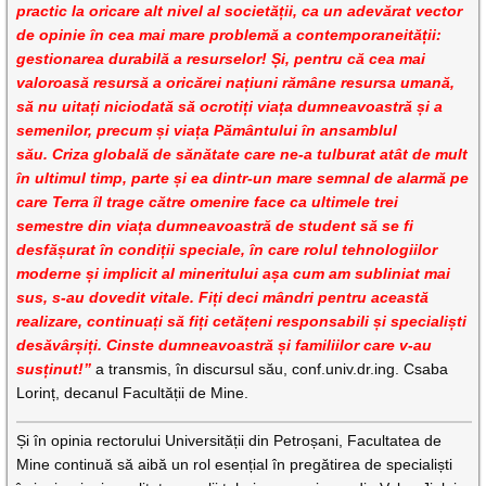
practic la oricare alt nivel al societății, ca un adevărat vector
de opinie în cea mai mare problemă a contemporaneității:
gestionarea durabilă a resurselor! Și, pentru că cea mai
valoroasă resursă a oricărei națiuni rămâne resursa umană,
să nu uitați niciodată să ocrotiți viața dumneavoastră și a
semenilor, precum și viața Pământului în ansamblul
său. Criza globală de sănătate care ne-a tulburat atât de mult
în ultimul timp, parte și ea dintr-un mare semnal de alarmă pe
care Terra îl trage către omenire face ca ultimele trei
semestre din viața dumneavoastră de student să se fi
desfășurat în condiții speciale, în care rolul tehnologiilor
moderne și implicit al mineritului așa cum am subliniat mai
sus, s-au dovedit vitale. Fiți deci mândri pentru această
realizare, continuați să fiți cetățeni responsabili și specialiști
desăvârșiți. Cinste dumneavoastră și familiilor care v-au
susținut!”
a transmis, în discursul său, conf.univ.dr.ing. Csaba
Lorinț, decanul Facultății de Mine.
Și în opinia rectorului Universității din Petroșani, Facultatea de
Mine continuă să aibă un rol esențial în pregătirea de specialiști