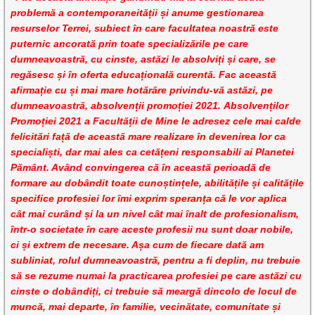
problemă a contemporaneității și anume gestionarea
resurselor Terrei, subiect în care facultatea noastră este
puternic ancorată prin toate specializările pe care
dumneavoastră, cu cinste, astăzi le
absolviți și care, se
regăsesc și în oferta educațională curentă. Fac această
afirmație cu și mai mare hotărâre privindu-vă astăzi, pe
dumneavoastră, absolvenții promoției 2021. Absolvenților
Promoției 2021 a Facultății de Mine le adresez cele mai calde
felicitări față de această mare realizare în devenirea lor ca
specialiști, dar mai ales ca cetățeni responsabili ai Planetei
Pământ. Având convingerea că în această perioadă de
formare au dobândit toate cunoștințele, abilitățile și calitățile
specifice profesiei lor îmi exprim speranța că le vor aplica
cât mai curând și la un nivel cât mai înalt de profesionalism,
într-o societate în care aceste profesii nu sunt doar nobile,
ci și extrem de necesare. Așa cum de fiecare dată am
subliniat, rolul dumneavoastră, pentru a fi deplin, nu trebuie
să se rezume numai la practicarea profesiei pe care astăzi cu
cinste o dobândiți, ci trebuie să meargă dincolo de locul de
muncă, mai departe, în familie, vecinătate, comunitate și