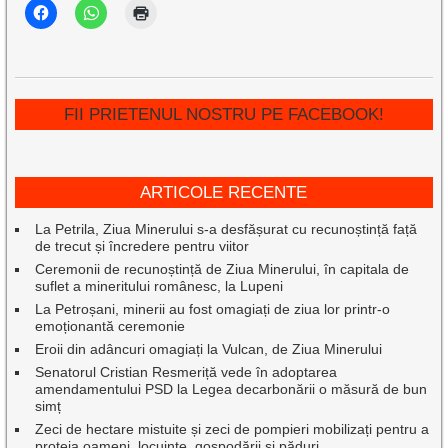
FII PRIETENUL NOSTRU PE FACEBOOK!
ARTICOLE RECENTE
La Petrila, Ziua Minerului s-a desfășurat cu recunoștință față
de trecut și încredere pentru viitor
Ceremonii de recunoștință de Ziua Minerului, în capitala de
suflet a mineritului românesc, la Lupeni
La Petroșani, minerii au fost omagiați de ziua lor printr-o
emoționantă ceremonie
Eroii din adâncuri omagiați la Vulcan, de Ziua Minerului
Senatorul Cristian Resmeriță vede în adoptarea
amendamentului PSD la Legea decarbonării o măsură de bun
simț
Zeci de hectare mistuite și zeci de pompieri mobilizați pentru a
proteja oameni, locuințe, gospodării și păduri