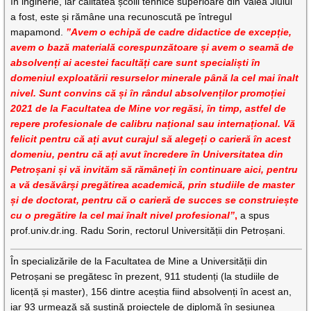
în inginerie, iar calitatea școlii tehnice superioare din Valea Jiului
a fost, este și rămâne una recunoscută pe întregul
mapamond.
”Avem o echipă de cadre didactice de excepție,
avem o bază materială corespunzătoare și avem o seamă de
absolvenți ai acestei facultăți care sunt specialiști în
domeniul exploatării resurselor minerale până la cel mai înalt
nivel. Sunt convins că și în rândul absolvenților promoției
2021 de la Facultatea de Mine vor regăsi, în timp, astfel de
repere profesionale de calibru național sau internațional. Vă
felicit pentru că ați avut curajul să alegeți o carieră în acest
domeniu, pentru că ați avut încredere în Universitatea din
Petroșani și vă invităm să rămâneți în continuare aici, pentru
a vă desăvârși pregătirea academică, prin studiile de master
și de doctorat, pentru că o carieră de succes se construiește
cu o pregătire la cel mai înalt nivel profesional”
,
a spus
prof.univ.dr.ing. Radu Sorin, rectorul Universității din Petroșani.
În specializările de la Facultatea de Mine a Universității din
Petroșani se pregătesc în prezent, 911 studenți (la studiile de
licență și master), 156 dintre aceștia fiind absolvenți în acest an,
iar 93 urmează să susțină proiectele de diplomă în sesiunea