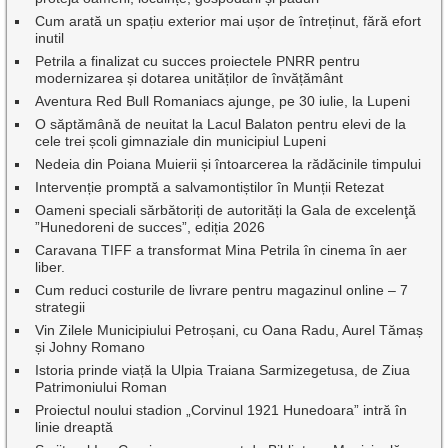
Cum arată un spațiu exterior mai ușor de întreținut, fără efort
inutil
Petrila a finalizat cu succes proiectele PNRR pentru
modernizarea și dotarea unităților de învățământ
Aventura Red Bull Romaniacs ajunge, pe 30 iulie, la Lupeni
O săptămână de neuitat la Lacul Balaton pentru elevi de la
cele trei școli gimnaziale din municipiul Lupeni
Nedeia din Poiana Muierii și întoarcerea la rădăcinile timpului
Intervenție promptă a salvamontiștilor în Munții Retezat
Oameni speciali sărbătoriți de autorități la Gala de excelenţă
”Hunedoreni de succes”, ediția 2026
Caravana TIFF a transformat Mina Petrila în cinema în aer
liber.
Cum reduci costurile de livrare pentru magazinul online – 7
strategii
Vin Zilele Municipiului Petroșani, cu Oana Radu, Aurel Tămaș
și Johny Romano
Istoria prinde viață la Ulpia Traiana Sarmizegetusa, de Ziua
Patrimoniului Roman
Proiectul noului stadion „Corvinul 1921 Hunedoara” intră în
linie dreaptă